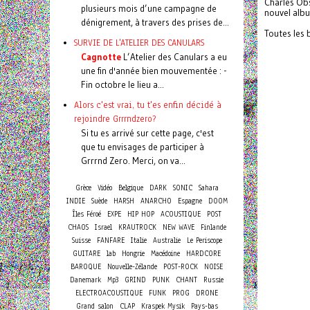
Charles Obs
plusieurs mois d’une campagne de
nouvel alb
dénigrement, à travers des prises de...
Toutes les 
SURVIE DE L'ATELIER DES CANULARS
Cagnotte
L’Atelier des Canulars a eu
une fin d'année bien mouvementée : -
Fin octobre le lieu a...
Alors c'est vrai, tu t'es enfin décidé à
rejoindre Grrrndzero?
Si tu es arrivé sur cette page, c'est
que tu envisages de participer à
Grrrnd Zero. Merci, on va...
Grèce
Vidéo
Belgique
DARK
SONIC
Sahara
INDIE
Suède
HARSH
ANARCHO
Espagne
DOOM
Îles Féroé
EXPE
HIP HOP
ACOUSTIQUE
POST
CHAOS
Israel
KRAUTROCK
NEW WAVE
Finlande
Suisse
FANFARE
Italie
Australie
Le Periscope
GUITARE
lab
Hongrie
Macédoine
HARDCORE
BAROQUE
Nouvelle-Zélande
POST-ROCK
NOISE
Danemark
Mp3
GRIND
PUNK
CHANT
Russie
ELECTROACOUSTIQUE
FUNK
PROG
DRONE
Grand salon
CLAP
Kraspek Mysik
Pays-bas