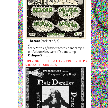
Bezoar
(rock expé, It)
a
href="https://dayoffrecords.bandcamp.c
om/album/bezoar-s-t">bandcamp
Oblique S [ ... ]
LUN 21/09 : HOLE DWELLER + DRAGON KEEP +
SEREGOST + PORTCULLIS