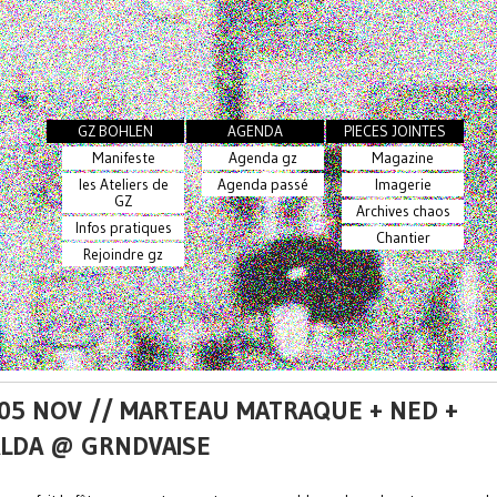
GZ BOHLEN
AGENDA
PIECES JOINTES
Manifeste
Agenda gz
Magazine
les Ateliers de
Agenda passé
Imagerie
GZ
Archives chaos
Infos pratiques
Chantier
Rejoindre gz
 05 NOV // MARTEAU MATRAQUE + NED +
LDA @ GRNDVAISE