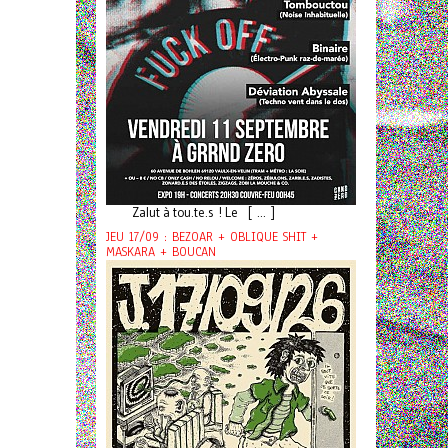
Zalut à tou.te.s ! Le [ ... ]
JEU 17/09 : BEZOAR + OBLIQUE SHIT +
MASKARA + BOUCAN