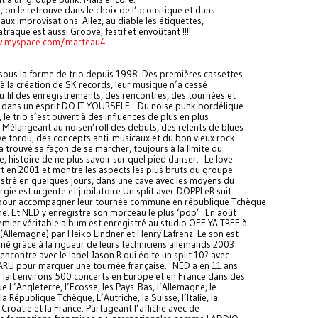
z, on le retrouve dans le choix de l’acoustique et dans
 aux improvisations. Allez, au diable les étiquettes,
raque est aussi Groove, festif et envoûtant !!!!
w.myspace.com/marteau4
sous la forme de trio depuis 1998. Des premières cassettes
 à la création de SK records, leur musique n’a cessé
u fil des enregistrements, des rencontres, des tournées et
s dans un esprit DO IT YOURSELF. Du noise punk bordélique
 le trio s’est ouvert à des influences de plus en plus
. Mélangeant au noisen’roll des débuts, des relents de blues
e tordu, des concepts anti-musicaux et du bon vieux rock
 a trouvé sa façon de se marcher, toujours à la limite du
e, histoire de ne plus savoir sur quel pied danser. Le love
sort en 2001 et montre les aspects les plus bruts du groupe.
gistré en quelques jours, dans une cave avec les moyens du
rgie est urgente et jubilatoire Un split avec DOPPLeR suit
pour accompagner leur tournée commune en république Tchèque
e. Et NED y enregistre son morceau le plus ‘pop’ En août
emier véritable album est enregistré au studio OFF YA TREE à
llemagne) par Heiko Lindner et Henry Lafrenz. Le son est
liné grâce à la rigueur de leurs techniciens allemands 2003
encontre avec le label Jason R qui édite un split 10? avec
RU pour marquer une tournée française. NED a en 11 ans
 fait environs 500 concerts en Europe et en France dans des
ue L’Angleterre, l’Ecosse, les Pays-Bas, l’Allemagne, le
 République Tchèque, L’Autriche, la Suisse, l’Italie, la
a Croatie et la France. Partageant l’affiche avec de