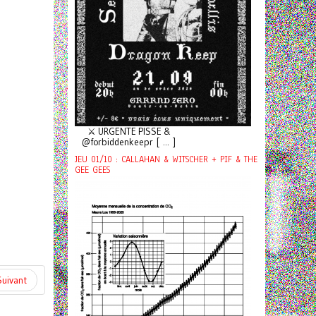
⚔️ URGENTE PISSE &
@forbiddenkeepr [ ... ]
JEU 01/10 : CALLAHAN & WITSCHER + PIF & THE
GEE GEES
Suivant