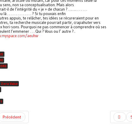
ntané, articulé ou mutant, car pour ces moments seule la
u sens, non sa conceptualisation. Mais alors
it-il de l’intégrité du « je » de chacun ? …….. . . . . . .
ou là . . . . . . . . . . . . . . ? Si tu pouvais enfin
utres appuis, te relâcher, tes idées se récureraient pour en
tres, ta recherche musicale pourrait partir, crapahuter vers
x hori-sons. Pourquoi ne pas commencer à comprendre où ses
lent l’emmener . . . Qui ? Vous ou l’ autre ?..
w.myspace.com/aeuhw
RO
RE
ORE
 Zero Vaise
rt
Précédent