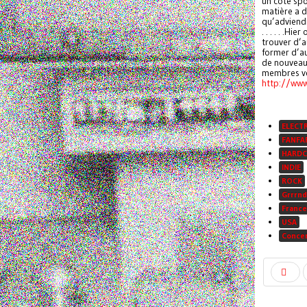
un côté spo
matière a d
qu’adviendra
. . . . . .Hier 
trouver d’a
former d’au
de nouveau
membres veu
http://ww
ELECT
FANFA
HARDC
INDIE
ROCK
Grrrnd
France
USA
Conce