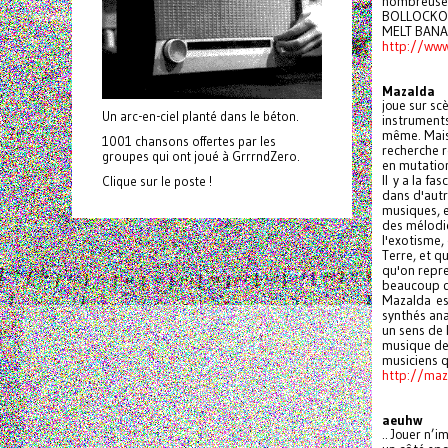
nombreuses
BOLLOCKO,
MELT BANA
http://ww
Mazalda
joue sur sc
Un arc-en-ciel planté dans le béton.
instruments
même. Mais 
1001 chansons offertes par les
recherche r
groupes qui ont joué à GrrrndZero.
en mutatio
Il y a la f
Clique sur le poste !
dans d'autr
musiques, e
des mélodie
l'exotisme,
Terre, et qu
qu'on repre
beaucoup d
Mazalda est
synthés ana
un sens de 
musique de 
musiciens q
http://maza
aeuhw
.. Jouer n’