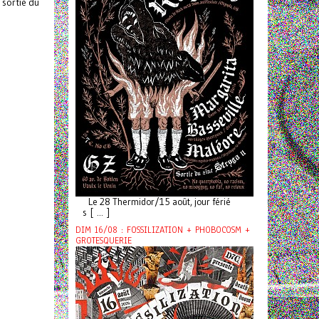
 sortie du
Le 28 Thermidor/15 août, jour férié
s [ ... ]
DIM 16/08 : FOSSILIZATION + PHOBOCOSM +
GROTESQUERIE