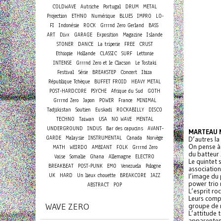
COLDWAVE
Autriche
Portugal
DRUM
METAL
Projection
ETHNO
Numérique
BLUES
IMPRO
LO-
FI
Indonésie
ROCK
Grrrnd Zero Gerland
BASS
ART
Divx
GARAGE
Exposition
Magazine
Islande
STONER
DANCE
La triperie
FREE
CRUST
Ethiopie
Hollande
CLASSIC
SURF
Lettonie
INTENSE
Grrrnd Zero et le Clacson
Le Tostaki
Concert
Festival
Série
BREAKSTEP
Ibiza
République Tchèque
BUFFET FROID
HEAVY METAL
POST-HARDCORE
PSYCHE
Afrique du Sud
GOTH
Grrrnd Zero
Japon
POWER
France
MINIMAL
Tadjikistan
Soutien
Euskadi
ROCKABILLY
DISCO
TECHNO
Taiwan
USA
NO WAVE
MENTAL
UNDERGROUND
INDUS
Bar des capucins
AVANT-
MARTEAU 
GARDE
Malaysie
INSTRUMENTAL
Canada
Norvège
D’autres la
On pense à
MATH
WEIRDO
AMBIANT
FOLK
Grrrnd Zero
du batteur 
Vaise
Somalie
Ghana
Allemagne
ELECTRO
Le quintet 
BREAKBEAT
POST-PUNK
EMO
Venezuela
Pologne
association
UK
HARD
Un lieux chouette
BREAKCORE
JAZZ
l’image du 
power trio 
ABSTRACT
POP
L’esprit roc
Leurs comp
WAVE ZERO
groupe de 
L’attitude 
apparenten