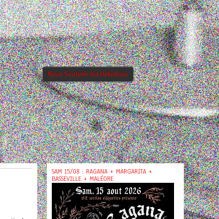
Nous Soutenir Via HelloAsso
SAM 15/08 : RAGANA + MARGARITA +
BASSEVILLE + MALÉORE