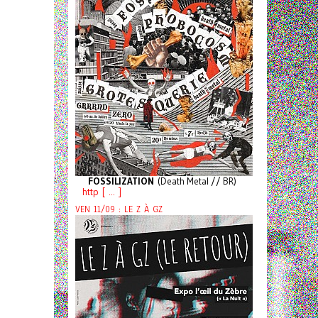
FOSSILIZATION
(Death Metal // BR)
http [ ... ]
VEN 11/09 : LE Z À GZ