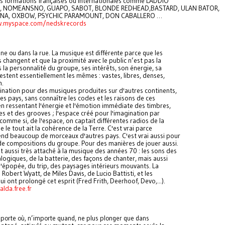
 formations françaises ou internationales comme LADDIO
 NOMEANSNO, GUAPO, SABOT, BLONDE REDHEAD,BASTARD, ULAN BATOR,
NA, OXBOW, PSYCHIC PARAMOUNT, DON CABALLERO …
w.myspace.com/nedskrecords
ène ou dans la rue. La musique est différente parce que les
 changent et que la proximité avec le public n’est pas la
la personnalité du groupe, ses intérêts, son énergie, sa
estent essentiellement les mêmes : vastes, libres, denses,
n.
ascination pour des musiques produites sur d'autres continents,
es pays, sans connaître les codes et les raisons de ces
n ressentant l'énergie et l'émotion immédiate des timbres,
s et des grooves ; l'espace créé pour l'imagination par
 comme si, de l'espace, on captait différentes radios de la
e le tout ait la cohérence de la Terre. C'est vrai parce
nd beaucoup de morceaux d'autres pays. C'est vrai aussi pour
e compositions du groupe. Pour des manières de jouer aussi.
 aussi très attaché à la musique des années 70 : les sons des
logiques, de la batterie, des façons de chanter, mais aussi
l'épopée, du trip, des paysages intérieurs mouvants. La
Robert Wyatt, de Miles Davis, de Lucio Battisti, et les
ui ont prolongé cet esprit (Fred Frith, Deerhoof, Devo,...).
lda.free.fr
importe où, n’importe quand, ne plus plonger que dans