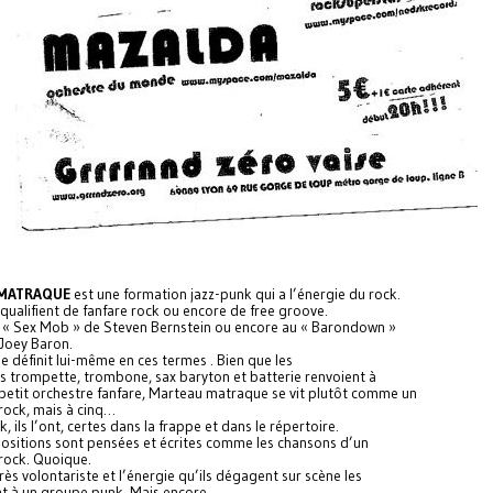
MATRAQUE
est une formation jazz-punk qui a l’énergie du rock.
 qualifient de fanfare rock ou encore de free groove.
 « Sex Mob » de Steven Bernstein ou encore au « Barondown »
Joey Baron.
se définit lui-même en ces termes . Bien que les
s trompette, trombone, sax baryton et batterie renvoient à
petit orchestre fanfare, Marteau matraque se vit plutôt comme un
rock, mais à cinq…
k, ils l’ont, certes dans la frappe et dans le répertoire.
ositions sont pensées et écrites comme les chansons d’un
rock. Quoique.
très volontariste et l’énergie qu’ils dégagent sur scène les
t à un groupe punk. Mais encore.