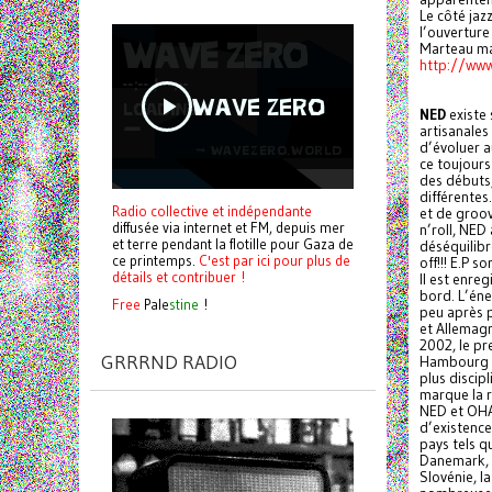
Le côté jaz
l’ouverture
Marteau mat
http://ww
NED
existe 
artisanales
d’évoluer a
ce toujour
des débuts,
différentes
Radio collective et indépendante
et de groov
diffusée via internet et FM, depuis mer
n’roll, NED
et terre pendant la flotille pour Gaza de
déséquilibr
ce printemps.
C'est par ici pour plus de
off!!! E.P 
détails et contribuer !
Il est enre
bord. L’éne
Free
Pale
stine
!
peu après 
et Allemagn
2002, le pr
GRRRND RADIO
Hambourg (A
plus discip
marque la r
NED et OHA
d’existence
pays tels q
Danemark, la
Slovénie, l