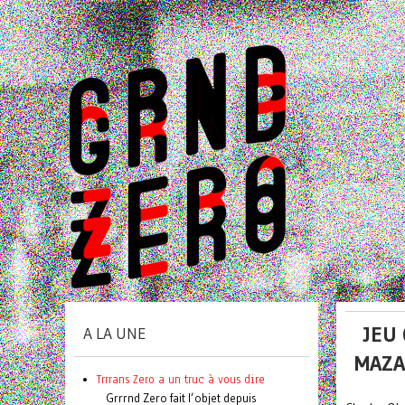
JEU
A LA UNE
MAZA
Trrrans Zero a un truc à vous dire
Grrrnd Zero fait l’objet depuis