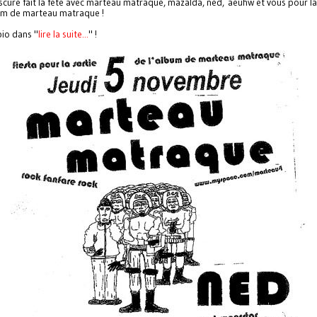
cure fait la fête avec marteau matraque, mazalda, ned, aeuhw et vous pour la
um de marteau matraque !
bio dans "
lire la suite...
" !