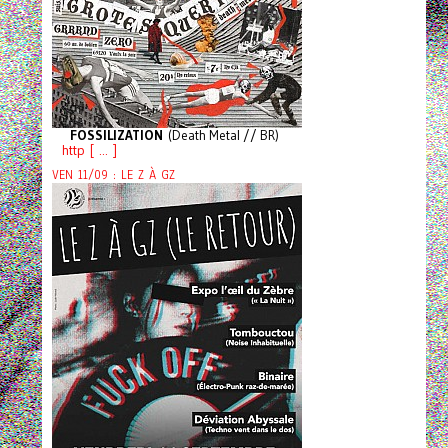
FOSSILIZATION
(Death Metal // BR)
http [ ... ]
VEN 11/09 : LE Z À GZ