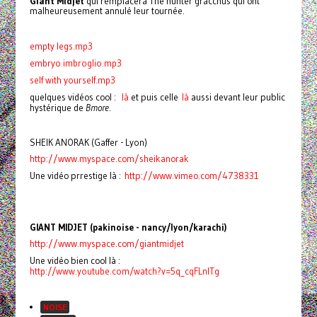
Giant Midjet
qui remplacera The hunter gracchus qui ont
malheureusement annulé leur tournée.
empty legs.mp3
embryo imbroglio.mp3
self with yourself.mp3
quelques vidéos cool :
là
et puis celle
là
aussi devant leur public
hystérique de
Bmore
.
SHEIK ANORAK (Gaffer - Lyon)
http://www.myspace.com/sheikanorak
Une vidéo prrestige là :
http://www.vimeo.com/4738331
GIANT MIDJET (pakinoise - nancy/lyon/karachi)
http://www.myspace.com/giantmidjet
Une vidéo bien cool là :
http://www.youtube.com/watch?v=5q_cqFLnITg
NOISE