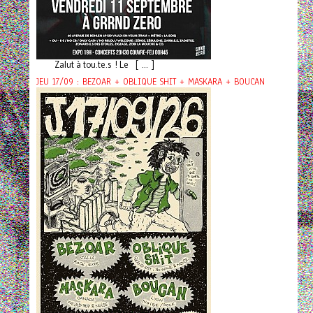
Zalut à tou.te.s ! Le [ ... ]
JEU 17/09 : BEZOAR + OBLIQUE SHIT + MASKARA + BOUCAN