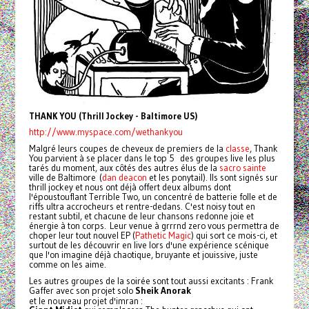
THANK YOU (Thrill Jockey - Baltimore US)
http://www.myspace.com/wethankyou
Malgré leurs coupes de cheveux de premiers de la
classe
, Thank
You parvient à se placer dans le top 5 des groupes live les plus
tarés du moment, aux côtés des autres élus de la
sacro sainte
ville de Baltimore (
dan deacon
et les ponytail). Ils sont signés sur
thrill jockey et nous ont déjà offert deux albums dont
l'époustouflant Terrible Two, un concentré de batterie folle et de
riffs ultra accrocheurs et rentre-dedans. C'est noisy tout en
restant subtil, et chacune de leur chansons redonne joie et
énergie à ton corps. Leur venue à grrrnd zero vous permettra de
choper leur tout nouvel EP (
Pathetic Magic
) qui sort ce mois-ci, et
surtout de les découvrir en live lors d'une expérience scénique
que l'on imagine déjà chaotique, bruyante et jouissive, juste
comme on les aime.
Les autres groupes de la soirée sont tout aussi excitants : Frank
Gaffer avec son projet solo
Sheik Anorak
et le nouveau projet d'imran :