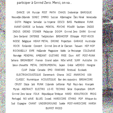
participer à Grrrnd Zero. Merci, on va...
DANCE
UK
Russie
POST
MATH
CHAOS
Indonésie
BAROQUE
Nouvelle-Zélande
SONIC
IMPRO
Suisse
Allemagne
Îles Féroé
Venezuela
GOTH
Pologne
Somalie
La triperie
DISCO
BASS
Macédoine
FUNK
AVANT-GARDE
Le Tostaki
MENTAL
PSYCHE
POWER
Soutien
INDIE
INDUS
GRIND
STONER
Malaysie
DOOM
Grrrnd Zero
DARK
Grrrnd
Zero Gerland
INTENSE
Tadjikistan
BREAKSTEP
Ethiopie
POST-ROCK
NOISE
Belgique
HEAVY METAL
DRONE
Projection
GARAGE
Australie
Concert
ROCK
Finlande
Grrrnd Zero et le Clacson
Taiwan
HIP HOP
ROCKABILLY
EXPE
Hollande
Magazine
Vidéo
Le Periscope
COLDWAVE
Norvège
MINIMAL
AMBIANT
GUITARE
FREE
Divx
ART
POST-PUNK
Sahara
BREAKBEAT
France
Grand salon
NEW WAVE
SURF
Autriche
Un
lieux chouette
METAL
INSTRUMENTAL
Japon
Grèce
WEIRDO
Hongrie
CLAP
Italie
Canada
EMO
FANFARE
Festival
Euskadi
ELECTROACOUSTIQUE
Danemark
Ghana
JAZZ
ANARCHO
USA
CLASSIC
Numérique
ACOUSTIQUE
Bar des capucins
BREAKCORE
CRUST
Ibiza
lab
PUNK
Islande
Lettonie
Mp3
Pays-bas
Kraspek
Mysik
ABSTRACT
ELECTRO
LO-FI
TECHNO
Série
Exposition
DRUM
Grrrnd Zero Vaise
FOLK
République Tchèque
HARD
KRAUTROCK
PROG
Portugal
NO WAVE
BLUES
Israel
HARDCORE
ETHNO
POP
Afrique du
Sud
Espagne
CHANT
UNDERGROUND
Suède
POST-HARDCORE
HARSH
BUFFET FROID