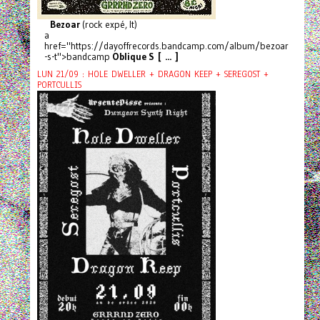
Bezoar
(rock expé, It)
a
href="https://dayoffrecords.bandcamp.com/album/bezoar
-s-t">bandcamp
Oblique S [ ... ]
LUN 21/09 : HOLE DWELLER + DRAGON KEEP + SEREGOST +
PORTCULLIS