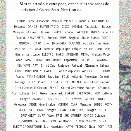
Si tu es arrivé sur cette page, c'est que tu envisages de
participer à Grrrnd Zero. Merci, on va...
DRUM
Suède
Indonésie
Nouvelle-Zélande
Numérique
HIP HOP
Le
Periscope
DANCE
BUFFET FROID
DISCO
MENTAL
Tadjikistan
Russie
Malaysie
FANFARE
Taiwan
IMPRO
Canada
BAROQUE
INDUS
Série
Le
Tostaki
HEAVY METAL
Euskadi
EXPE
Belgique
Italie
Suisse
POST-
HARDCORE
DARK
Divx
BREAKSTEP
GUITARE
Autriche
Îles Féroé
MINIMAL
NO WAVE
Somalie
République Tchèque
PSYCHE
FUNK
Mp3
Ghana
La triperie
ELECTRO
HARD
AMBIANT
METAL
Kraspek Mysik
Japon
BASS
DRONE
KRAUTROCK
Exposition
USA
PROG
ABSTRACT
NEW WAVE
ART
Grrrnd Zero
Finlande
Portugal
Allemagne
Sahara
Israel
ROCKABILLY
GARAGE
Bar des capucins
ACOUSTIQUE
DOOM
Concert
France
AVANT-GARDE
Pays-bas
FOLK
Hollande
Projection
Norvège
BLUES
CLASSIC
LO-FI
ROCK
INTENSE
Grrrnd Zero Gerland
Grrrnd Zero et le Clacson
ETHNO
Grrrnd Zero Vaise
Soutien
Afrique du
Sud
Ethiopie
EMO
Grèce
Danemark
HARSH
BREAKCORE
POP
Lettonie
Hongrie
ANARCHO
UNDERGROUND
Festival
GRIND
POWER
Venezuela
INDIE
Grand salon
WEIRDO
CLAP
Magazine
SONIC
POST-
ROCK
POST-PUNK
Espagne
CHANT
COLDWAVE
Pologne
NOISE
BREAKBEAT
SURF
Vidéo
FREE
UK
STONER
CHAOS
Islande
INSTRUMENTAL
HARDCORE
Australie
Un lieux chouette
PUNK
ELECTROACOUSTIQUE
lab
Macédoine
MATH
TECHNO
Ibiza
POST
JAZZ