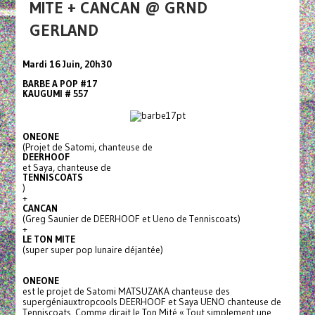
MITE + CANCAN @ GRND
GERLAND
Mardi 16 Juin, 20h30
BARBE A POP #17
KAUGUMI # 557
ONEONE
(Projet de Satomi, chanteuse de
DEERHOOF
et Saya, chanteuse de
TENNISCOATS
)
+
CANCAN
(Greg Saunier de DEERHOOF et Ueno de Tenniscoats)
+
LE TON MITE
(super super pop lunaire déjantée)
ONEONE
est le projet de Satomi MATSUZAKA chanteuse des
supergéniauxtropcools DEERHOOF et Saya UENO chanteuse de
Tenniscoats. Comme dirait le Ton Mité « Tout simplement une