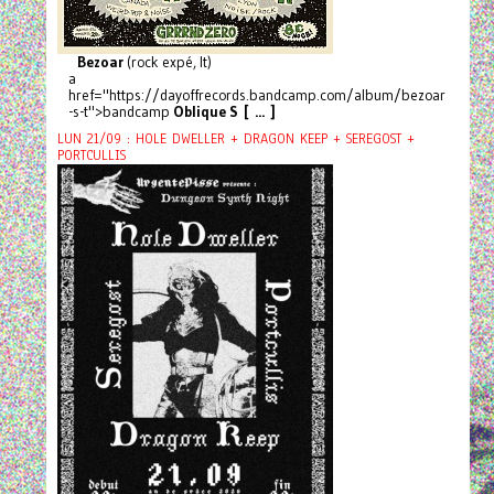
Bezoar
(rock expé, It)
a
href="https://dayoffrecords.bandcamp.com/album/bezoar
-s-t">bandcamp
Oblique S [ ... ]
LUN 21/09 : HOLE DWELLER + DRAGON KEEP + SEREGOST +
PORTCULLIS