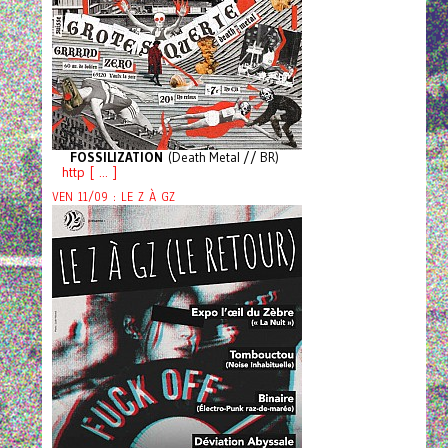
FOSSILIZATION
(Death Metal // BR)
http [ ... ]
VEN 11/09 : LE Z À GZ