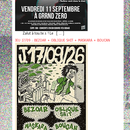
Zalut à tou.te.s ! Le [ ... ]
JEU 17/09 : BEZOAR + OBLIQUE SHIT + MASKARA + BOUCAN