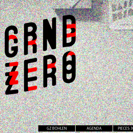
GZ BOHLEN
AGENDA
PIECES 