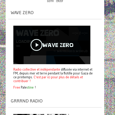
GOTH
CRUST
WAVE ZERO
Radio collective et indépendante
diffusée via internet et
FM, depuis mer et terre pendant la flotille pour Gaza de
ce printemps.
C'est par ici pour plus de détails et
contribuer !
Free
Pale
stine
!
GRRRND RADIO