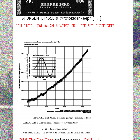
⚔️ URGENTE PISSE & @forbiddenkeepr [ ... ]
JEU 01/10 : CALLAHAN & WITSCHER + PIF & THE GEE GEES