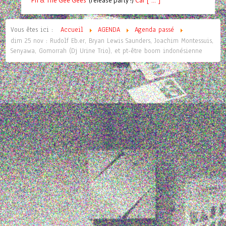
Pif
& The Gee Gees
(release party !)
C
a
l [ ... ]
Vous êtes ici :
Accueil
AGENDA
Agenda passé
dim 25 nov : Rudolf Eb.er, Bryan Lewis Saunders, Joachim Montessuis,
Senyawa, Gomorrah (Dj Urine Trio), et pt-être boom indonésienne