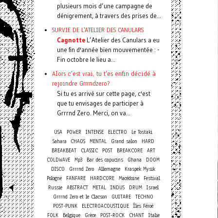
plusieurs mois d’une campagne de
dénigrement, à travers des prises de...
SURVIE DE L'ATELIER DES CANULARS
Cagnotte
L’Atelier des Canulars a eu
une fin d'année bien mouvementée : -
Fin octobre le lieu a...
Alors c'est vrai, tu t'es enfin décidé à
rejoindre Grrrndzero?
Si tu es arrivé sur cette page, c'est
que tu envisages de participer à
Grrrnd Zero. Merci, on va...
USA
POWER
INTENSE
ELECTRO
Le Tostaki
Sahara
CHAOS
MENTAL
Grand salon
HARD
BREAKBEAT
CLASSIC
POST
BREAKCORE
ART
COLDWAVE
Mp3
Bar des capucins
Ghana
DOOM
DISCO
Grrrnd Zero
Allemagne
Kraspek Mysik
Pologne
FANFARE
HARDCORE
Macédoine
Festival
Russie
ABSTRACT
METAL
INDUS
DRUM
Israel
Grrrnd Zero et le Clacson
GUITARE
TECHNO
POST-PUNK
ELECTROACOUSTIQUE
Îles Féroé
FOLK
Belgique
Grèce
POST-ROCK
CHANT
Italie