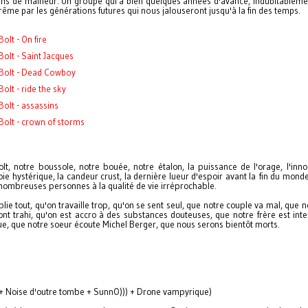
ns de malheur. Un groupe qui a bien quelques années d'avance, indubitableme
trême par les générations futures qui nous jalouseront jusqu'à la fin des temps.
Bolt - On fire
Bolt - Saint Jacques
 Bolt - Dead Cowboy
Bolt - ride the sky
Bolt - assassins
Bolt - crown of storms
olt, notre boussole, notre bouée, notre étalon, la puissance de l'orage, l'inn
joie hystérique, la candeur crust, la dernière lueur d'espoir avant la fin du mon
nombreuses personnes à la qualité de vie irréprochable.
lie tout, qu'on travaille trop, qu'on se sent seul, que notre couple va mal, que 
nt trahi, qu'on est accro à des substances douteuses, que notre frère est inter
ue, que notre soeur écoute Michel Berger, que nous serons bientôt morts.
 + Noise d'outre tombe + SunnO))) + Drone vampyrique)