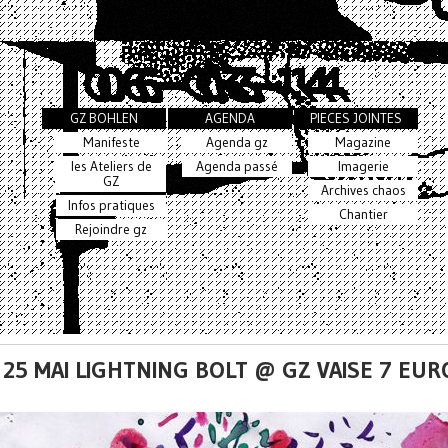
GZ BOHLEN
AGENDA
PIECES JOINTES
Manifeste
Agenda gz
Magazine
les Ateliers de
Agenda passé
Imagerie
GZ
Archives chaos
Infos pratiques
Chantier
Rejoindre gz
 25 MAI LIGHTNING BOLT @ GZ VAISE 7 EUR