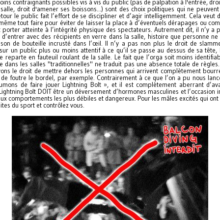
oins contraignants possibles vis à vis du public (pas de palpation à l'entrée, droi
a salle, droit d'amener ses boissons...) sont des choix politiques qui ne peuvent
tour le public fait l’effort de se discipliner et d’agir intelligemment. Cela veut 
même tout faire pour éviter de laisser la place à d’éventuels dérapages ou c
 porter atteinte à l’intégrité physique des spectateurs. Autrement dit, il n’y a
t d’entrer avec des récipients en verre dans la salle, histoire que personne ne
son de bouteille incrusté dans l’œil. Il n’y a pas non plus le droit de slamm
ur un public plus ou moins attentif à ce qu’il se passe au dessus de sa tête, 
 reparte en fauteuil roulant de la salle. Le fait que l’orga soit moins identifia
 dans les salles "traditionnelles" ne traduit pas une absence totale de règles
ons le droit de mettre dehors les personnes qui arrivent complètement bour
de foutre le bordel, par exemple. Contrairement à ce que l’on a pu nous lance
umons de faire jouer Lightning Bolt », et il est complètement aberrant d’av
Lightning Bolt DOIT être un déversement d’hormones masculines et l’occasion i
ux comportements les plus débiles et dangereux. Pour les mâles excités qui ont
aites du sport et contrôlez vous.