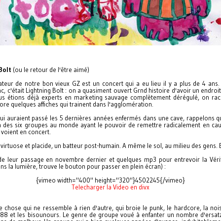
Bolt
(ou le retour de l'être aimé)
ateur de notre bon vieux GZ est un concert qui a eu lieu il y a plus de 4 ans
, c'était Lightning Bolt : on a quasiment ouvert Grnd histoire d'avoir un endroit
us étions déjà experts en marketing sauvage complètement dérégulé, on r
core quelques affiches qui trainent dans l'agglomération.
ui auraient passé les 5 dernières années enfermés dans une cave, rappelons q
un des six groupes au monde ayant le pouvoir de remettre radicalement en cau
 voient en concert.
virtuose et placide, un batteur post-humain. A même le sol, au milieu des gens. Et
de leur passage en novembre dernier et quelques mp3 pour entrevoir la Vérit
ins la lumière, trouve le bouton pour passer en plein écran) :
{vimeo width="400" height="320"}4502245{/vimeo}
Telecharger la Video en divx
e chose qui ne ressemble à rien d'autre, qui broie le punk, le hardcore, la noi
88 et les bisounours. Le genre de groupe voué à enfanter un nombre d'ersatz 