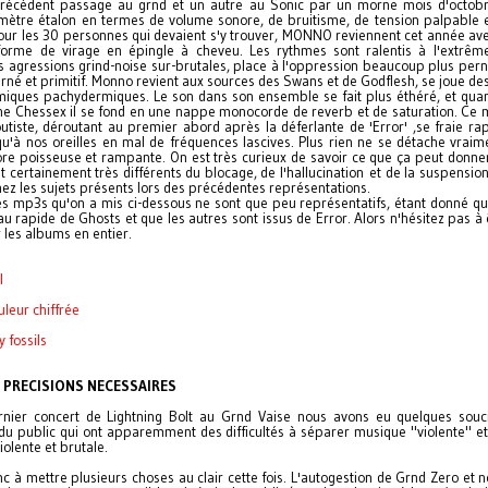
récédent passage au grnd et un autre au Sonic par un morne mois d'octob
mètre étalon en termes de volume sonore, de bruitisme, de tension palpable e
pour les 30 personnes qui devaient s'y trouver, MONNO reviennent cet année av
orme de virage en épingle à cheveu. Les rythmes sont ralentis à l'extrême,
s agressions grind-noise sur-brutales, place à l'oppression beaucoup plus pern
rné et primitif. Monno revient aux sources des Swans et de Godflesh, se joue des
miques pachydermiques. Le son dans son ensemble se fait plus éthéré, et qua
e Chessex il se fond en une nappe monocorde de reverb et de saturation. Ce
utiste, déroutant au premier abord après la déferlante de 'Error' ,se fraie r
u'à nos oreilles en mal de fréquences lascives. Plus rien ne se détache vraim
e poisseuse et rampante. On est très curieux de savoir ce que ça peut donner 
nt certainement très différents du blocage, de l'hallucination et de la suspensio
ez les sujets présents lors des précédentes représentations.
les mp3s qu'on a mis ci-dessous ne sont que peu représentatifs, étant donné que
u rapide de Ghosts et que les autres sont issus de Error. Alors n'hésitez pas à 
 les albums en entier.
l
leur chiffrée
 fossils
 PRECISIONS NECESSAIRES
rnier concert de Lightning Bolt au Grnd Vaise nous avons eu quelques souc
u public qui ont apparemment des difficultés à séparer musique "violente" e
violente et brutale.
nc à mettre plusieurs choses au clair cette fois. L'autogestion de Grnd Zero et n