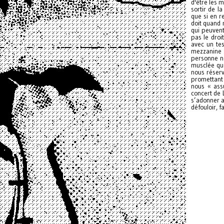
d'être les m
sortir de l
que si en re
doit quand 
qui peuvent
pas le droi
avec un tes
mezzanine s
personne ne
musclée que
nous réserv
promettant 
nous « ass
concert de 
s’adonner a
défouloir, f