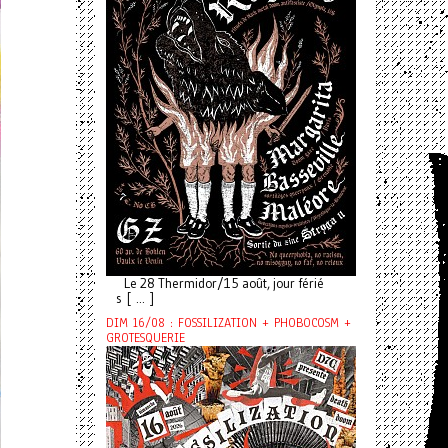
Le 28 Thermidor/15 août, jour férié
s [ ... ]
DIM 16/08 : FOSSILIZATION + PHOBOCOSM +
GROTESQUERIE