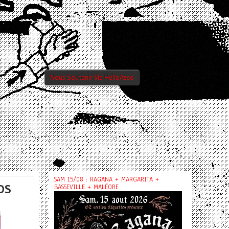
Nous Soutenir Via HelloAsso
SAM 15/08 : RAGANA + MARGARITA +
OS
BASSEVILLE + MALÉORE