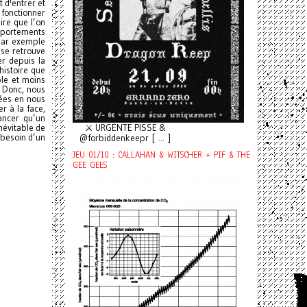
t d'entrer et
 fonctionner
dire que l’on
omportements
 par exemple
 se retrouve
er depuis la
histoire que
ble et moins
. Donc, nous
rées en nous
r à la face,
ancer qu’un
névitable de
⚔️ URGENTE PISSE &
 besoin d’un
@forbiddenkeepr [ ... ]
JEU 01/10 : CALLAHAN & WITSCHER + PIF & THE
GEE GEES