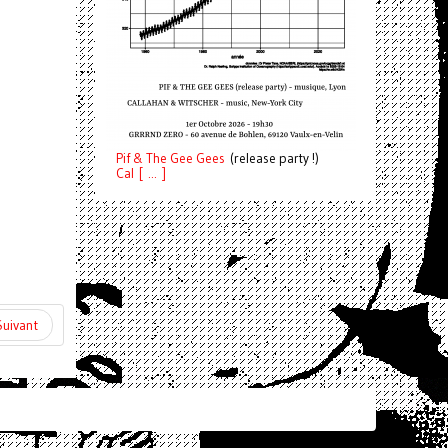
Pif
& The Gee Gees
(release party !)
C
a
l [ ... ]
Suivant