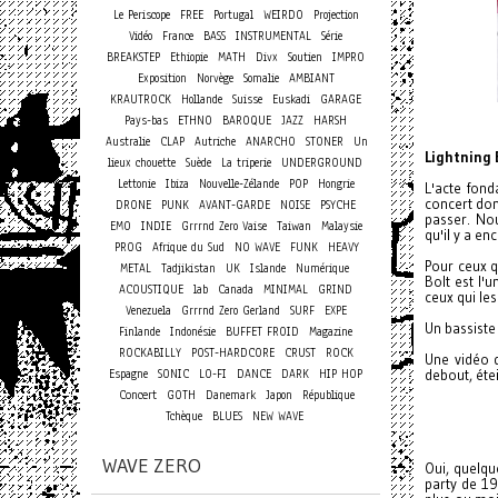
Le Periscope
FREE
Portugal
WEIRDO
Projection
Vidéo
France
BASS
INSTRUMENTAL
Série
BREAKSTEP
Ethiopie
MATH
Divx
Soutien
IMPRO
Exposition
Norvège
Somalie
AMBIANT
KRAUTROCK
Hollande
Suisse
Euskadi
GARAGE
Pays-bas
ETHNO
BAROQUE
JAZZ
HARSH
Australie
CLAP
Autriche
ANARCHO
STONER
Un
Lightning 
lieux chouette
Suède
La triperie
UNDERGROUND
Lettonie
Ibiza
Nouvelle-Zélande
POP
Hongrie
L'acte fond
concert donc
DRONE
PUNK
AVANT-GARDE
NOISE
PSYCHE
passer. No
EMO
INDIE
Grrrnd Zero Vaise
Taiwan
Malaysie
qu'il y a en
PROG
Afrique du Sud
NO WAVE
FUNK
HEAVY
Pour ceux q
METAL
Tadjikistan
UK
Islande
Numérique
Bolt est l'
ACOUSTIQUE
lab
Canada
MINIMAL
GRIND
ceux qui les
Venezuela
Grrrnd Zero Gerland
SURF
EXPE
Un bassiste 
Finlande
Indonésie
BUFFET FROID
Magazine
ROCKABILLY
POST-HARDCORE
CRUST
ROCK
Une vidéo 
Espagne
SONIC
LO-FI
DANCE
DARK
HIP HOP
debout, éte
Concert
GOTH
Danemark
Japon
République
Tchèque
BLUES
NEW WAVE
WAVE ZERO
Oui, quelqu
party de 19