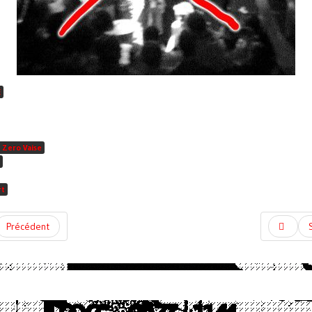
E
 Zero Vaise
rt
Précédent