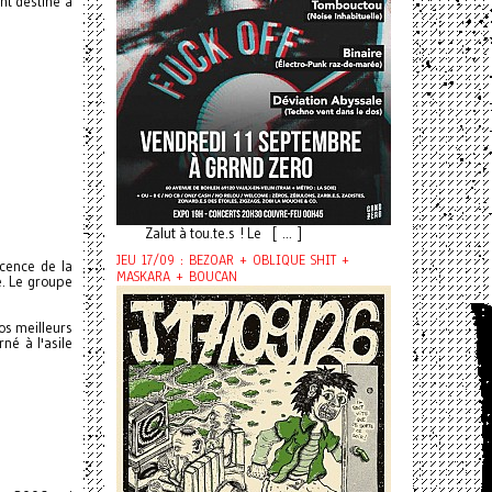
nt destiné à
Zalut à tou.te.s ! Le [ ... ]
JEU 17/09 : BEZOAR + OBLIQUE SHIT +
ocence de la
MASKARA + BOUCAN
de. Le groupe
nos meilleurs
né à l'asile