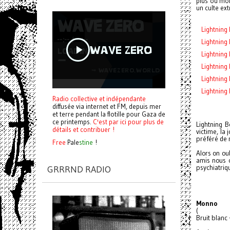
plus ou moi
un culte ex
Lightning 
Lightning 
Lightning
Lightning 
Lightning 
Lightning 
Radio collective et indépendante
diffusée via internet et FM, depuis mer
et terre pendant la flotille pour Gaza de
ce printemps.
C'est par ici pour plus de
Lightning B
détails et contribuer !
victime, la 
préféré de 
Free
Pale
stine
!
Alors on oub
amis nous o
psychiatriq
GRRRND RADIO
Monno
(
Bruit blanc