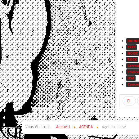
DRON
EXPE
NOISE
ROCK
Grrrnd
France
USA
Conce
Vous êtes ici :
Accueil
AGENDA
Agenda passé