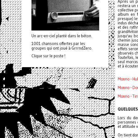
Après un p
restera un 
collective 
album en f
presque) le
indus décha
et des ryth
grandAntoin
jusqu'au bo
Un arc-en-ciel planté dans le béton.
chemin jusq
1001 chansons offertes par les
masse sonor
groupes qui ont joué à GrrrndZero.
effets sero
observés ch
Clique sur le poste !
Toutefois, 
seul morcea
et à écouter
Monno - Hul
Monno - Dou
Monno - Tiny
QUELQUES
Lors du de
personnes d
et attitude 
On tient do