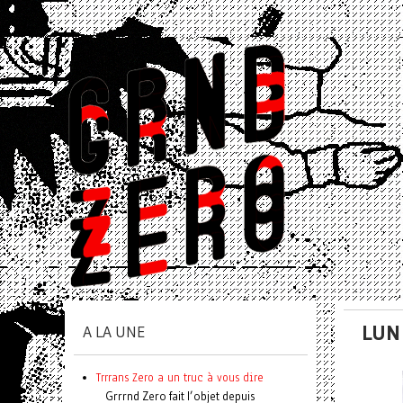
LUN
A LA UNE
Trrrans Zero a un truc à vous dire
Grrrnd Zero fait l’objet depuis