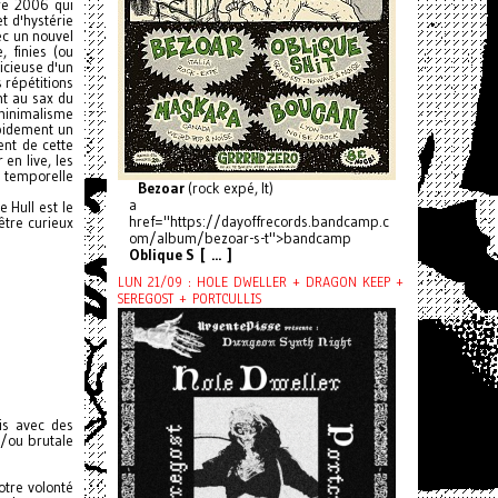
re 2006 qui
t d'hystérie
ec un nouvel
 finies (ou
icieuse d'un
 répétitions
nt au sax du
 minimalisme
apidement un
ent de cette
en live, les
n temporelle
Bezoar
(rock expé, It)
a
 Hull est le
href="https://dayoffrecords.bandcamp.c
être curieux
om/album/bezoar-s-t">bandcamp
Oblique S [ ... ]
LUN 21/09 : HOLE DWELLER + DRAGON KEEP +
SEREGOST + PORTCULLIS
is avec des
t/ou brutale
otre volonté