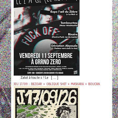
Zalut à tou.te.s ! Le [ ... ]
JEU 17/09 : BEZOAR + OBLIQUE SHIT + MASKARA + BOUCAN