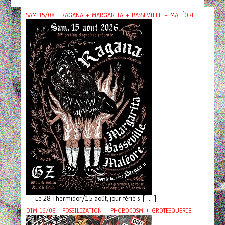
SAM 15/08 : RAGANA + MARGARITA + BASSEVILLE + MALÉORE
Le 28 Thermidor/15 août, jour férié s [ ... ]
DIM 16/08 : FOSSILIZATION + PHOBOCOSM + GROTESQUERIE