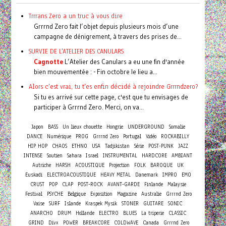
Trrrans Zero a un truc à vous dire
Grrrnd Zero fait l’objet depuis plusieurs mois d’une
campagne de dénigrement, à travers des prises de...
SURVIE DE L'ATELIER DES CANULARS
Cagnotte
L’Atelier des Canulars a eu une fin d'année
bien mouvementée : - Fin octobre le lieu a...
Alors c'est vrai, tu t'es enfin décidé à rejoindre Grrrndzero?
Si tu es arrivé sur cette page, c'est que tu envisages de
participer à Grrrnd Zero. Merci, on va...
Japon
BASS
Un lieux chouette
Hongrie
UNDERGROUND
Somalie
DANCE
Numérique
PROG
Grrrnd Zero
Portugal
Vidéo
ROCKABILLY
HIP HOP
CHAOS
ETHNO
USA
Tadjikistan
Série
POST-PUNK
JAZZ
INTENSE
Soutien
Sahara
Israel
INSTRUMENTAL
HARDCORE
AMBIANT
Autriche
HARSH
ACOUSTIQUE
Projection
FOLK
BAROQUE
UK
Euskadi
ELECTROACOUSTIQUE
HEAVY METAL
Danemark
IMPRO
EMO
CRUST
POP
CLAP
POST-ROCK
AVANT-GARDE
Finlande
Malaysie
Festival
PSYCHE
Belgique
Exposition
Magazine
Australie
Grrrnd Zero
Vaise
SURF
Islande
Kraspek Mysik
STONER
GUITARE
SONIC
ANARCHO
DRUM
Hollande
ELECTRO
BLUES
La triperie
CLASSIC
GRIND
Divx
POWER
BREAKCORE
COLDWAVE
Canada
Grrrnd Zero