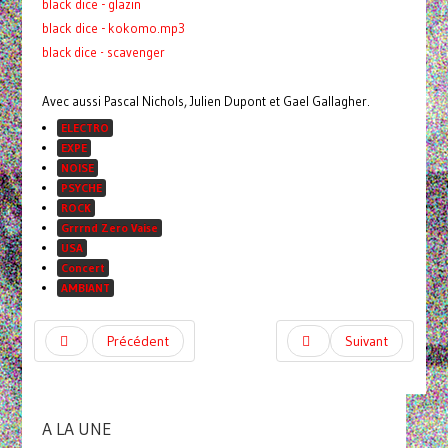
black dice - glazin
black dice - kokomo.mp3
black dice - scavenger
Avec aussi Pascal Nichols, Julien Dupont et Gael Gallagher.
ELECTRO
EXPE
NOISE
PSYCHE
ROCK
Grrrnd Zero Vaise
USA
Concert
AMBIANT
Précédent
Suivant
A LA UNE