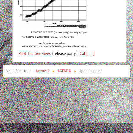
Pif
& The Gee Gees
(release party !)
C
a
l [ ... ]
Vous êtes ici :
Accueil
AGENDA
Agenda passé