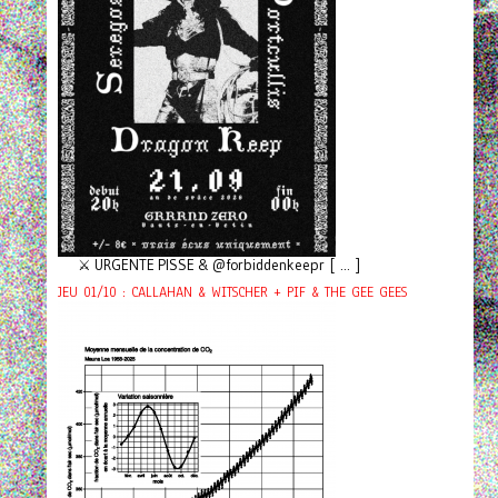
⚔️ URGENTE PISSE & @forbiddenkeepr [ ... ]
JEU 01/10 : CALLAHAN & WITSCHER + PIF & THE GEE GEES