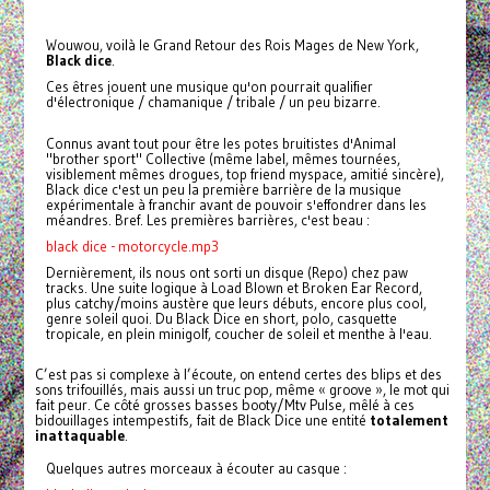
Wouwou, voilà le Grand Retour des Rois Mages de New York,
Black dice
.
Ces êtres jouent une musique qu'on pourrait qualifier
d'électronique / chamanique / tribale / un peu bizarre.
Connus avant tout pour être les potes bruitistes d'Animal
"brother sport" Collective (même label, mêmes tournées,
visiblement mêmes drogues, top friend myspace, amitié sincère),
Black dice c'est un peu la première barrière de la musique
expérimentale à franchir avant de pouvoir s'effondrer dans les
méandres. Bref. Les premières barrières, c'est beau :
black dice - motorcycle.mp3
Dernièrement, ils nous ont sorti un disque (Repo) chez paw
tracks. Une suite logique à Load Blown et Broken Ear Record,
plus catchy/moins austère que leurs débuts, encore plus cool,
genre soleil quoi. Du Black Dice en short, polo, casquette
tropicale, en plein minigolf, coucher de soleil et menthe à l'eau.
C’est pas si complexe à l’écoute, on entend certes des blips et des
sons trifouillés, mais aussi un truc pop, même « groove », le mot qui
fait peur. Ce côté grosses basses booty/Mtv Pulse, mêlé à ces
bidouillages intempestifs, fait de Black Dice une entité
totalement
inattaquable
.
Quelques autres morceaux à écouter au casque :