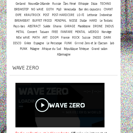
Gerland
Nouvelle-Zélande
Russie
Îles Féroé
Ethiopie
Ibiza
TECHNO
BREAKSTEP
NO WAVE
GOTH
Mp3
Venezuela
Bar des capucins
CHANT
EXPE
KRAUTROCK
POST
POST-HARDCORE
LO-FI
Lettonie
Indonésie
BREAKBEAT
BUFFET FROID
MINIMAL
NOISE
Italie
HARD
Le Tostaki
Pays-bas
ABSTRACT
Suède
Ghana
GARAGE
Macédoine
DRONE
INDUS
Concert
METAL
Taiwan
FREE
FANFARE
MENTAL
WEIRDO
Norvège
NEW WAVE
MATH
ART
DOOM
France
ROCK
Suisse
INDIE
DARK
DISCO
Grèce
Espagne
Le Periscope
FUNK
Grrrnd Zero et le Clacson
lab
PUNK
Pologne
Afrique du Sud
République Tchèque
Grand salon
Allemagne
WAVE ZERO