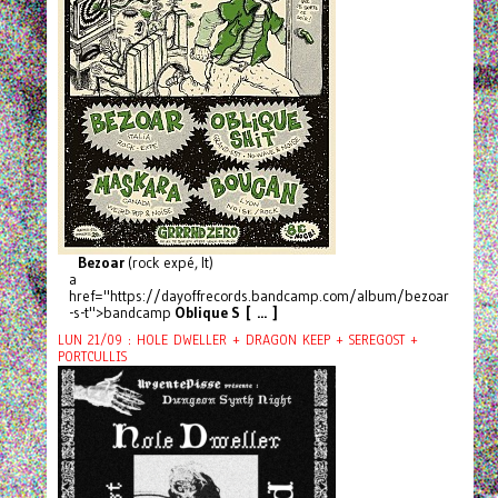
Bezoar
(rock expé, It)
a
href="https://dayoffrecords.bandcamp.com/album/bezoar
-s-t">bandcamp
Oblique S [ ... ]
LUN 21/09 : HOLE DWELLER + DRAGON KEEP + SEREGOST +
PORTCULLIS