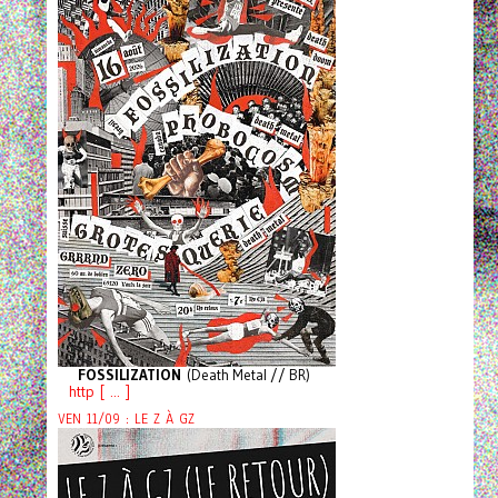
FOSSILIZATION
(Death Metal // BR)
http [ ... ]
VEN 11/09 : LE Z À GZ