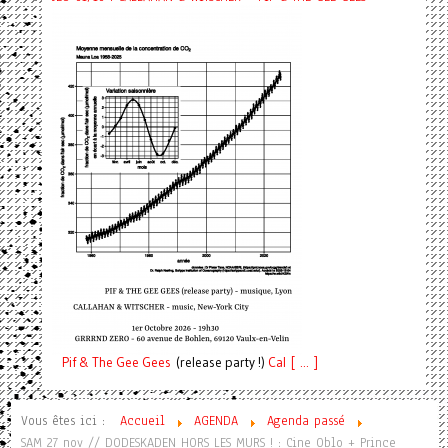
Pif
& The Gee Gees
(release party !)
C
a
l [ ... ]
Vous êtes ici :
Accueil
AGENDA
Agenda passé
SAM 27 nov // DODESKADEN HORS LES MURS ! : Cine Oblo + Prince