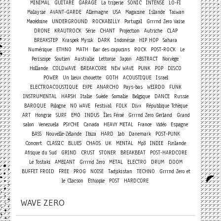
MINIMAL
GUITARE
GARAGE
La triperie
SONIC
INTENSE
LO-FI
Malaysie
AVANT-GARDE
Allemagne
USA
Magazine
Islande
Taiwan
Macédoine
UNDERGROUND
ROCKABILLY
Portugal
Grrrnd Zero Vaise
DRONE
KRAUTROCK
Série
CHANT
Projection
Autriche
CLAP
BREAKSTEP
Kraspek Mysik
DARK
Indonésie
HIP HOP
Sahara
Numérique
ETHNO
MATH
Bar des capucins
ROCK
POST-ROCK
Le
Periscope
Soutien
Australie
Lettonie
Japon
ABSTRACT
Norvège
Hollande
COLDWAVE
BREAKCORE
NEW WAVE
PUNK
POP
DISCO
POWER
Un lieux chouette
GOTH
ACOUSTIQUE
Israel
ELECTROACOUSTIQUE
EXPE
ANARCHO
Pays-bas
WEIRDO
FUNK
INSTRUMENTAL
HARSH
Italie
Suède
Somalie
Belgique
DANCE
Russie
BAROQUE
Pologne
NO WAVE
Festival
FOLK
Divx
République Tchèque
ART
Hongrie
SURF
EMO
INDUS
Îles Féroé
Grrrnd Zero Gerland
Grand
salon
Venezuela
PSYCHE
Canada
HEAVY METAL
France
Vidéo
Espagne
BASS
Nouvelle-Zélande
Ibiza
HARD
lab
Danemark
POST-PUNK
Concert
CLASSIC
BLUES
CHAOS
UK
MENTAL
Mp3
INDIE
Finlande
Afrique du Sud
GRIND
CRUST
STONER
BREAKBEAT
POST-HARDCORE
Le Tostaki
AMBIANT
Grrrnd Zero
METAL
ELECTRO
DRUM
DOOM
BUFFET FROID
FREE
PROG
NOISE
Tadjikistan
TECHNO
Grrrnd Zero et
le Clacson
Ethiopie
POST
HARDCORE
WAVE ZERO