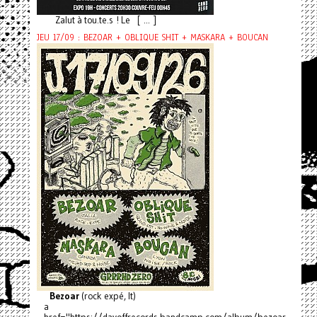
Zalut à tou.te.s ! Le [ ... ]
JEU 17/09 : BEZOAR + OBLIQUE SHIT + MASKARA + BOUCAN
Bezoar
(rock expé, It)
a