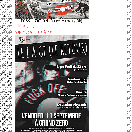
FOSSILIZATION
(Death Metal // BR)
http [ ... ]
VEN 11/09 : LE Z À GZ