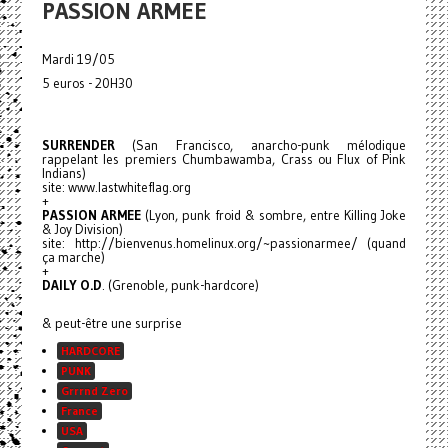
PASSION ARMEE
Mardi 19/05
5 euros - 20H30
SURRENDER
(San Francisco, anarcho-punk mélodique
rappelant les premiers Chumbawamba, Crass ou Flux of Pink
Indians)
site: www.lastwhiteflag.org
+
PASSION ARMEE
(Lyon, punk froid & sombre, entre Killing Joke
& Joy Division)
site: http://bienvenus.homelinux.org/~passionarmee/ (quand
ça marche)
+
DAILY O.D
. (Grenoble, punk-hardcore)
& peut-être une surprise
HARDCORE
PUNK
Grrrnd Zero
France
USA