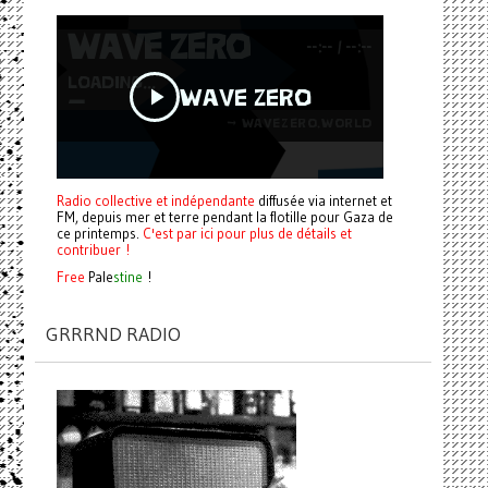
Radio collective et indépendante
diffusée via internet et
FM, depuis mer et terre pendant la flotille pour Gaza de
ce printemps.
C'est par ici pour plus de détails et
contribuer !
Free
Pale
stine
!
GRRRND RADIO