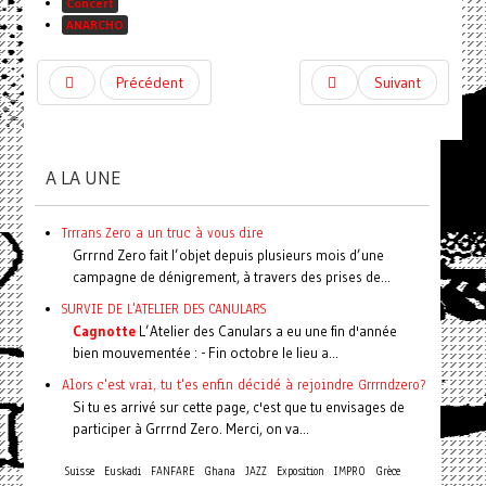
Concert
ANARCHO
Précédent
Suivant
A LA UNE
Trrrans Zero a un truc à vous dire
Grrrnd Zero fait l’objet depuis plusieurs mois d’une
campagne de dénigrement, à travers des prises de...
SURVIE DE L'ATELIER DES CANULARS
Cagnotte
L’Atelier des Canulars a eu une fin d'année
bien mouvementée : - Fin octobre le lieu a...
Alors c'est vrai, tu t'es enfin décidé à rejoindre Grrrndzero?
Si tu es arrivé sur cette page, c'est que tu envisages de
participer à Grrrnd Zero. Merci, on va...
Suisse
Euskadi
FANFARE
Ghana
JAZZ
Exposition
IMPRO
Grèce