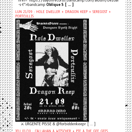
href="https://dayoffrecords.bandcamp.com/album/bezoar
-s-t">bandcamp
Oblique S [ ... ]
LUN 21/09 : HOLE DWELLER + DRAGON KEEP + SEREGOST +
PORTCULLIS
⚔️ URGENTE PISSE & @forbiddenkeepr [ ... ]
JEU 01/10 : CALLAHAN & WITSCHER + PIF & THE GEE GEES