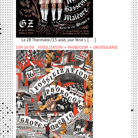
Le 28 Thermidor/15 août, jour férié s [ ... ]
DIM 16/08 : FOSSILIZATION + PHOBOCOSM + GROTESQUERIE