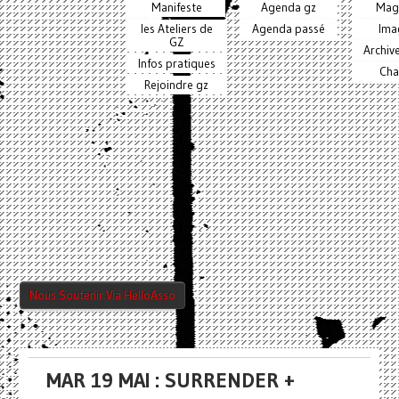
Manifeste
Agenda gz
Mag
les Ateliers de
Agenda passé
Ima
GZ
Archiv
Infos pratiques
Cha
Rejoindre gz
Nous Soutenir Via HelloAsso
MAR 19 MAI : SURRENDER +