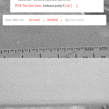
Pif
& The Gee Gees
(release party !)
C
a
l [ ... ]
Vous êtes ici :
Accueil
AGENDA
Agenda passé