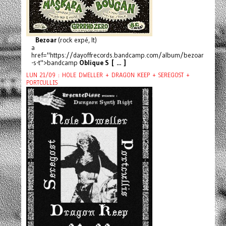
Bezoar
(rock expé, It)
a
href="https://dayoffrecords.bandcamp.com/album/bezoar
-s-t">bandcamp
Oblique S [ ... ]
LUN 21/09 : HOLE DWELLER + DRAGON KEEP + SEREGOST +
PORTCULLIS