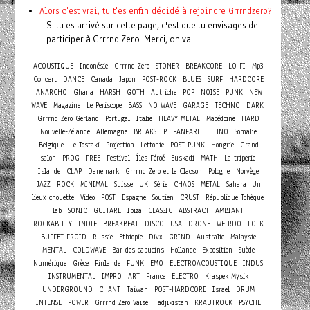
Alors c'est vrai, tu t'es enfin décidé à rejoindre Grrrndzero?
Si tu es arrivé sur cette page, c'est que tu envisages de
participer à Grrrnd Zero. Merci, on va...
ACOUSTIQUE
Indonésie
Grrrnd Zero
STONER
BREAKCORE
LO-FI
Mp3
Concert
DANCE
Canada
Japon
POST-ROCK
BLUES
SURF
HARDCORE
ANARCHO
Ghana
HARSH
GOTH
Autriche
POP
NOISE
PUNK
NEW
WAVE
Magazine
Le Periscope
BASS
NO WAVE
GARAGE
TECHNO
DARK
Grrrnd Zero Gerland
Portugal
Italie
HEAVY METAL
Macédoine
HARD
Nouvelle-Zélande
Allemagne
BREAKSTEP
FANFARE
ETHNO
Somalie
Belgique
Le Tostaki
Projection
Lettonie
POST-PUNK
Hongrie
Grand
salon
PROG
FREE
Festival
Îles Féroé
Euskadi
MATH
La triperie
Islande
CLAP
Danemark
Grrrnd Zero et le Clacson
Pologne
Norvège
JAZZ
ROCK
MINIMAL
Suisse
UK
Série
CHAOS
METAL
Sahara
Un
lieux chouette
Vidéo
POST
Espagne
Soutien
CRUST
République Tchèque
lab
SONIC
GUITARE
Ibiza
CLASSIC
ABSTRACT
AMBIANT
ROCKABILLY
INDIE
BREAKBEAT
DISCO
USA
DRONE
WEIRDO
FOLK
BUFFET FROID
Russie
Ethiopie
Divx
GRIND
Australie
Malaysie
MENTAL
COLDWAVE
Bar des capucins
Hollande
Exposition
Suède
Numérique
Grèce
Finlande
FUNK
EMO
ELECTROACOUSTIQUE
INDUS
INSTRUMENTAL
IMPRO
ART
France
ELECTRO
Kraspek Mysik
UNDERGROUND
CHANT
Taiwan
POST-HARDCORE
Israel
DRUM
INTENSE
POWER
Grrrnd Zero Vaise
Tadjikistan
KRAUTROCK
PSYCHE