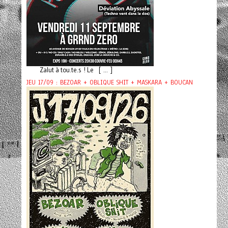
Zalut à tou.te.s ! Le [ ... ]
JEU 17/09 : BEZOAR + OBLIQUE SHIT + MASKARA + BOUCAN