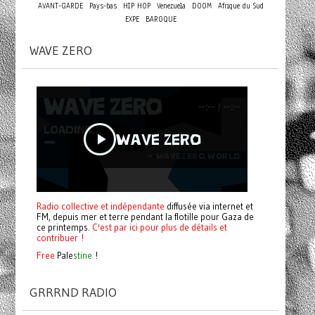
AVANT-GARDE
Pays-bas
HIP HOP
Venezuela
DOOM
Afrique du Sud
EXPE
BAROQUE
WAVE ZERO
Radio collective et indépendante
diffusée via internet et
FM, depuis mer et terre pendant la flotille pour Gaza de
ce printemps.
C'est par ici pour plus de détails et
contribuer !
Free
Pale
stine
!
GRRRND RADIO