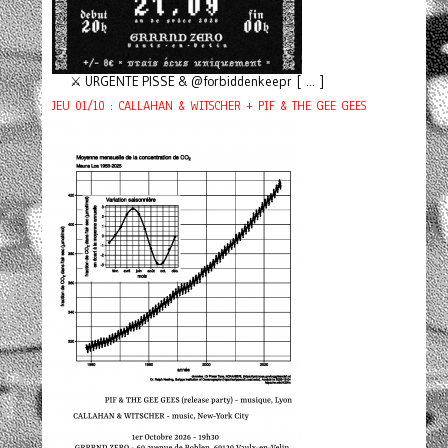
⚔️ URGENTE PISSE & @forbiddenkeepr [ ... ]
JEU 01/10 : CALLAHAN & WITSCHER + PIF & THE GEE GEES