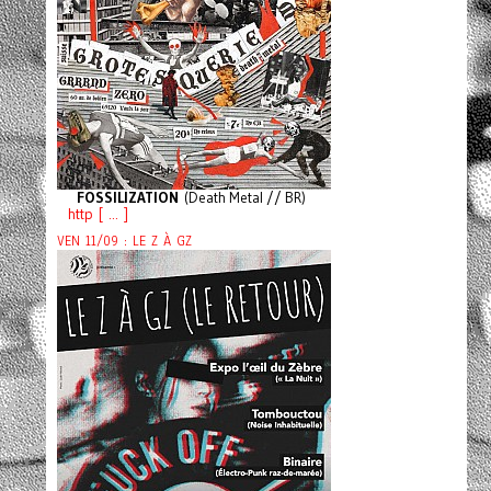
FOSSILIZATION
(Death Metal // BR)
http [ ... ]
VEN 11/09 : LE Z À GZ