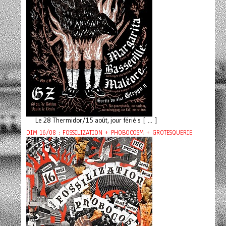
Le 28 Thermidor/15 août, jour férié s [ ... ]
DIM 16/08 : FOSSILIZATION + PHOBOCOSM + GROTESQUERIE