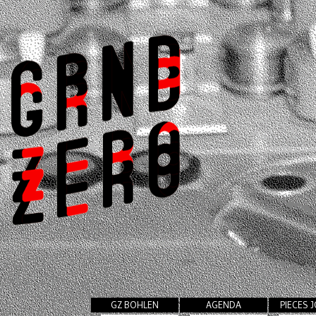
GZ BOHLEN
AGENDA
PIECES 