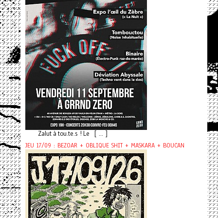
Zalut à tou.te.s ! Le [ ... ]
JEU 17/09 : BEZOAR + OBLIQUE SHIT + MASKARA + BOUCAN