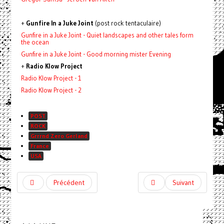
+
Gunfire In a Juke Joint
(post rock tentaculaire)
Gunfire in a Juke Joint - Quiet landscapes and other tales form
the ocean
Gunfire in a Juke Joint - Good morning mister Evening
+
Radio Klow Project
Radio Klow Project - 1
Radio Klow Project - 2
POST
ROCK
Grrrnd Zero Gerland
France
USA
Précédent
Suivant