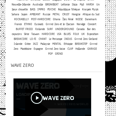
Nouvelle-Zélande
Australie
BREAKBEAT
Lettonie
Ibiza
Mp3
HARSH
Un
lieux chouette
BASS
IMPRO
PSYCHE
République Tchèque
Kraspek Mysik
Sahara
Japon
AMBIANT
Russie
METAL
CRUST
Hongrie
Afrique du Sud
ROCKABILLY
POST-HARDCORE
Ghana
Îles Féroé
NOISE
Danemark
Concert
France
ETHNO
Euskadi
Grrrnd Zero et le Clacson
Norvège
BUFFET FROID
Finlande
SURF
UNDERGROUND
Canada
Bar des
capucins
Série
Taiwan
HARDCORE
USA
BLUES
FOLK
UK
Exposition
BREAKCORE
LO-FI
CHANT
Le Periscope
INDUS
Grrrnd Zero Gerland
Islande
Grèce
JAZZ
Malaysie
MENTAL
Ethiopie
BREAKSTEP
Grrrnd
Zero
Macédoine
Espagne
Grrrnd Zero Vaise
CLAP
Hollande
GARAGE
POP
GRIND
WAVE ZERO