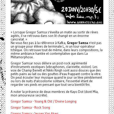
« Lorsque
Gregor
Samsa s'éveilla un matin au sortir de rêves
agités, il se retrouva dans son lit changé en un énorme
cancrelat. »
Ne vous fiez pas à la référence à Kafka,
Gregor
Samsa
n'est pas
un groupe pour élèves de terminale L, ni un tour-opérateur
tchèque. On retrouve tout de même, dans leurs compositions, la
même ambiance hantée et contemplative que dans La
Métamorphose.
Gregor
Samsar nous délivre un post-rock agrémenté
d'instruments exotiques (vibraphones, clarinette, violon). Les
voix de Champ Benett et Nikki Kingh sont aussi douces que des
petits pains au lait ou des gouttes d'eau frappant contre la vitre.
On peut écouter leur musique quand le jour se lève péniblement
ou lors de nuits d'alcoolisme solitaire, l'essentiel étant de
regarder ses pieds en pensant que tout sera bientôt fini.
A noter la présence de deux membres de Kayo Dot (dont Mia,
mon amoureuse secrète).
Gregor Samsa - Young & Old / Divine Longing
Gregor Samsa - Rock Song
Gregor Samsa - Jeroen Van Aken