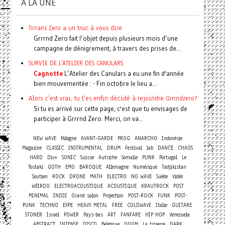
A LA UNE
Trrrans Zero a un truc à vous dire
Grrrnd Zero fait l’objet depuis plusieurs mois d’une
campagne de dénigrement, à travers des prises de...
SURVIE DE L'ATELIER DES CANULARS
Cagnotte
L’Atelier des Canulars a eu une fin d'année
bien mouvementée : - Fin octobre le lieu a...
Alors c'est vrai, tu t'es enfin décidé à rejoindre Grrrndzero?
Si tu es arrivé sur cette page, c'est que tu envisages de
participer à Grrrnd Zero. Merci, on va...
NEW WAVE
Pologne
AVANT-GARDE
PROG
ANARCHO
Indonésie
Magazine
CLASSIC
INSTRUMENTAL
DRUM
Festival
lab
DANCE
CHAOS
HARD
Divx
SONIC
Suisse
Autriche
Somalie
PUNK
Portugal
Le
Tostaki
GOTH
EMO
BAROQUE
Allemagne
Numérique
Tadjikistan
Soutien
ROCK
DRONE
MATH
ELECTRO
NO WAVE
Suède
Vidéo
WEIRDO
ELECTROACOUSTIQUE
ACOUSTIQUE
KRAUTROCK
POST
MINIMAL
INDIE
Grand salon
Projection
POST-ROCK
FUNK
POST-
PUNK
TECHNO
EXPE
HEAVY METAL
FREE
COLDWAVE
Italie
GUITARE
STONER
Israel
POWER
Pays-bas
ART
FANFARE
HIP HOP
Venezuela
ABSTRACT
INTENSE
DISCO
Belgique
DOOM
La triperie
DARK