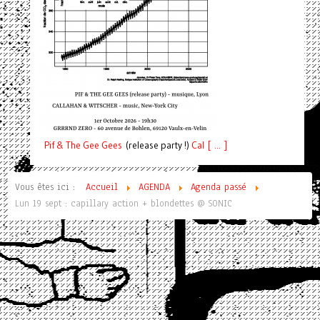
Pif
& The Gee Gees
(release party !)
C
a
l [ ... ]
Vous êtes ici :
Accueil
AGENDA
Agenda passé
Lun 19 sept : capillary action + blondettes @ SONIC