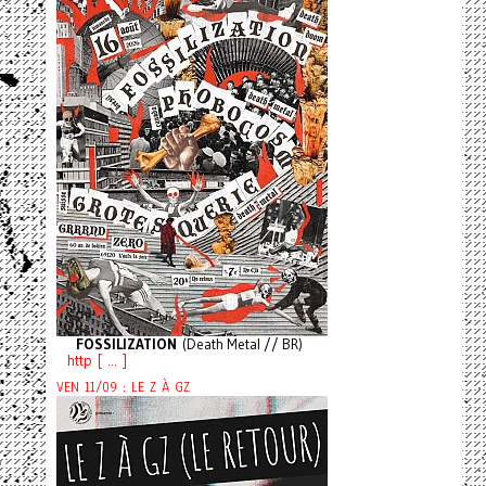
FOSSILIZATION
(Death Metal // BR)
http [ ... ]
VEN 11/09 : LE Z À GZ