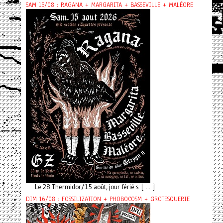
SAM 15/08 : RAGANA + MARGARITA + BASSEVILLE + MALÉORE
Le 28 Thermidor/15 août, jour férié s [ ... ]
DIM 16/08 : FOSSILIZATION + PHOBOCOSM + GROTESQUERIE