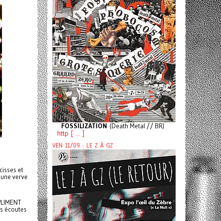
FOSSILIZATION
(Death Metal // BR)
http [ ... ]
VEN 11/09 : LE Z À GZ
cisses et
c une verve
MPLIMENT
es écoutes