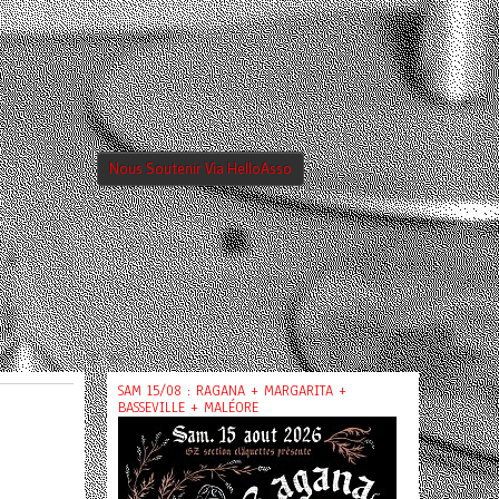
Nous Soutenir Via HelloAsso
SAM 15/08 : RAGANA + MARGARITA +
BASSEVILLE + MALÉORE