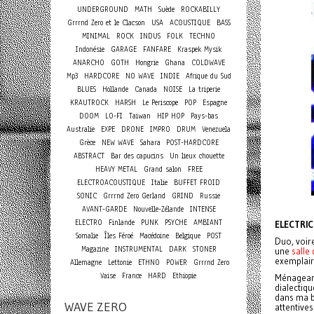
UNDERGROUND
MATH
Suède
ROCKABILLY
Grrrnd Zero et le Clacson
USA
ACOUSTIQUE
BASS
MINIMAL
ROCK
INDUS
FOLK
TECHNO
Indonésie
GARAGE
FANFARE
Kraspek Mysik
ANARCHO
GOTH
Hongrie
Ghana
COLDWAVE
Mp3
HARDCORE
NO WAVE
INDIE
Afrique du Sud
BLUES
Hollande
Canada
NOISE
La triperie
KRAUTROCK
HARSH
Le Periscope
POP
Espagne
DOOM
LO-FI
Taiwan
HIP HOP
Pays-bas
Australie
EXPE
DRONE
IMPRO
DRUM
Venezuela
Grèce
NEW WAVE
Sahara
POST-HARDCORE
ABSTRACT
Bar des capucins
Un lieux chouette
HEAVY METAL
Grand salon
FREE
ELECTROACOUSTIQUE
Italie
BUFFET FROID
SONIC
Grrrnd Zero Gerland
GRIND
Russie
AVANT-GARDE
Nouvelle-Zélande
INTENSE
ELECTRO
Finlande
PUNK
PSYCHE
AMBIANT
ELECTRIC
Somalie
Îles Féroé
Macédoine
Belgique
POST
Duo, voire
Magazine
INSTRUMENTAL
DARK
STONER
une
salle
exemplair
Allemagne
Lettonie
ETHNO
POWER
Grrrnd Zero
Vaise
France
HARD
Ethiopie
Ménageant
dialectiqu
dans ma b
WAVE ZERO
attentives