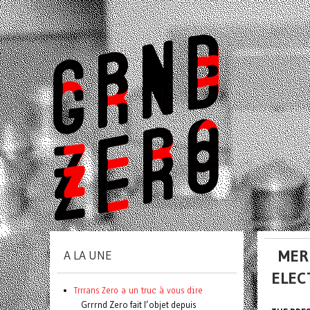
MER
A LA UNE
ELEC
Trrrans Zero a un truc à vous dire
Grrrnd Zero fait l’objet depuis