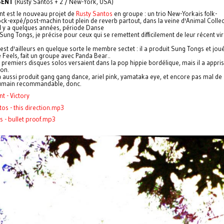
SENT
(Rusty Santos + 2 / New-York, USA)
nt est le nouveau projet de
Rusty Santos
en groupe : un trio New-Yorkais folk-
ck-expé/post-machin tout plein de reverb partout, dans la veine d'Animal Collec
'il y a quelques années, période Danse
ung Tongs, je précise pour ceux qui se remettent difficilement de leur récent vi
 est d'ailleurs en quelque sorte le membre sectet : il a produit Sung Tongs et jou
 Feels, fait un groupe avec Panda Bear..
s premiers disques solos versaient dans la pop hippie bordélique, mais il a appri
ion.
l a aussi produit gang gang dance, ariel pink, yamataka eye, et encore pas mal d
humain recommandable, donc.
t - Victory
os - this direction.mp3
s - bullet proof.mp3