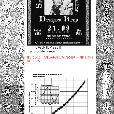
⚔️ URGENTE PISSE &
@forbiddenkeepr [ ... ]
JEU 01/10 : CALLAHAN & WITSCHER + PIF & THE
GEE GEES