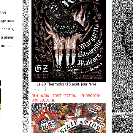
tive
rage noix
é dessus,
s à aimer
e monde.
Le 28 Thermidor/15 août, jour férié
s [ ... ]
DIM 16/08 : FOSSILIZATION + PHOBOCOSM +
GROTESQUERIE