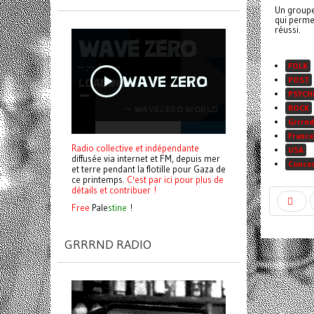
Un groupe 
qui perme
réussi.
FOLK
POST
PSYCH
ROCK
Grrrnd
France
Radio collective et indépendante
USA
diffusée via internet et FM, depuis mer
Conce
et terre pendant la flotille pour Gaza de
ce printemps.
C'est par ici pour plus de
détails et contribuer !
Free
Pale
stine
!
GRRRND RADIO