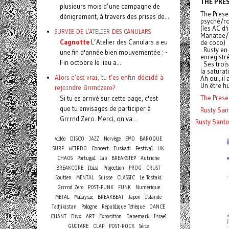
THE PRE
plusieurs mois d’une campagne de
The Prese
dénigrement, à travers des prises de...
psyché/ro
(les AC d
SURVIE DE L'ATELIER DES CANULARS
Manatee/S
Cagnotte
L’Atelier des Canulars a eu
de coco)
. Rusty en
une fin d'année bien mouvementée : -
enregistré
Fin octobre le lieu a...
. Ses troi
la saturat
Alors c'est vrai, tu t'es enfin décidé à
Ah oui, i
Un être 
rejoindre Grrrndzero?
The Presen
Si tu es arrivé sur cette page, c'est
que tu envisages de participer à
Rusty Sant
Grrrnd Zero. Merci, on va...
Rusty Santo
Vidéo
DISCO
JAZZ
Norvège
EMO
BAROQUE
Concert
SURF
WEIRDO
Euskadi
Festival
UK
CHAOS
Portugal
lab
BREAKSTEP
Autriche
BREAKCORE
Ibiza
Projection
PROG
CRUST
Soutien
MENTAL
Suisse
CLASSIC
Le Tostaki
Grrrnd Zero
POST-PUNK
FUNK
Numérique
METAL
Malaysie
BREAKBEAT
Japon
Islande
Tadjikistan
Pologne
République Tchèque
DANCE
CHANT
Divx
ART
Exposition
Danemark
Israel
GUITARE
CLAP
POST-ROCK
Série