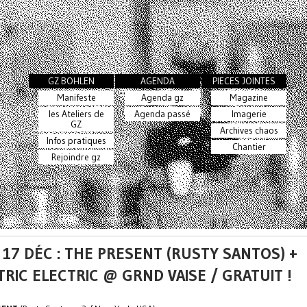
GZ BOHLEN
AGENDA
PIECES JOINTES
Manifeste
Agenda gz
Magazine
les Ateliers de
Agenda passé
Imagerie
GZ
Archives chaos
Infos pratiques
Chantier
Rejoindre gz
 17 DÉC : THE PRESENT (RUSTY SANTOS) +
TRIC ELECTRIC @ GRND VAISE / GRATUIT !