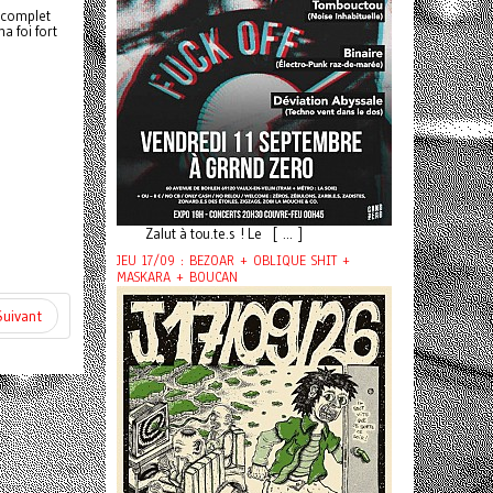
 complet
a foi fort
Zalut à tou.te.s ! Le [ ... ]
JEU 17/09 : BEZOAR + OBLIQUE SHIT +
MASKARA + BOUCAN
Suivant