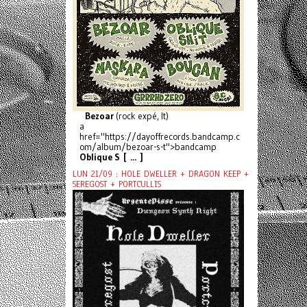
Bezoar
(rock expé, It)
a
href="https://dayoffrecords.bandcamp.c
om/album/bezoar-s-t">bandcamp
Oblique S [ ... ]
LUN 21/09 : HOLE DWELLER + DRAGON KEEP +
SEREGOST + PORTCULLIS