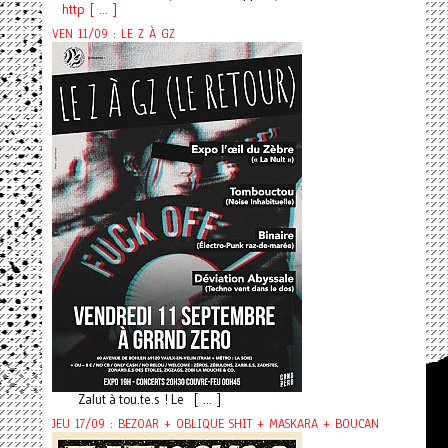
http [ ... ]
VEN 11/09 : LE Z À GZ
Zalut à tou.te.s ! Le [ ... ]
JEU 17/09 : BEZOAR + OBLIQUE SHIT + MASKARA + BOUCAN