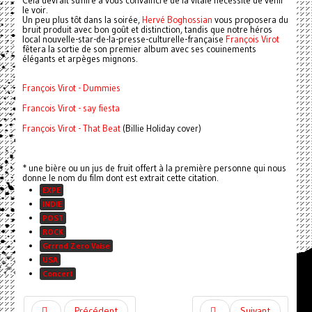
Cela devrait suffire à vous convaincre de la vitale nécessité de venir
le voir.
Un peu plus tôt dans la soirée,
Hervé Boghossian
vous proposera du
bruit produit avec bon goût et distinction, tandis que notre héros
local nouvelle-star-de-la-presse-culturelle-française
François Virot
fêtera la sortie de son premier album avec ses couinements
élégants et arpèges mignons.
François Virot - Dummies
Francois Virot - say fiesta
François Virot - That Beat
(Billie Holiday cover)
* une bière ou un jus de fruit offert à la première personne qui nous
donne le nom du film dont est extrait cette citation.
EXPE
INDIE
POST
ROCK
Grrrnd Zero Vaise
USA
Concert
Précédent
Suivant