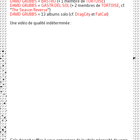
DAVID GRUBBS
=
BASTRO
(+ 1 membre de
TORTOISE
)
DAVID GRUBBS
=
GASTR DEL SOL
(+ 2 membres de
TORTOISE
, cf.
"
The Season Reverse
")
DAVID GRUBBS
= 13 albums solo (cf.
DragCity
et
FatCat
)
Une vidéo de qualité indéterminée :