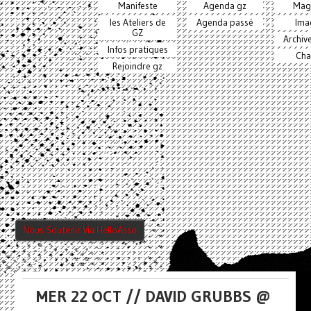
Manifeste
Agenda gz
Mag
les Ateliers de
Agenda passé
Ima
GZ
Archiv
Infos pratiques
Cha
Rejoindre gz
Nous Soutenir Via HelloAsso
MER 22 OCT // DAVID GRUBBS @