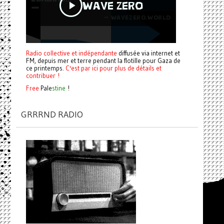
Radio collective et indépendante
diffusée via internet et
FM, depuis mer et terre pendant la flotille pour Gaza de
ce printemps.
C'est par ici pour plus de détails et
contribuer !
Free
Pale
stine
!
GRRRND RADIO