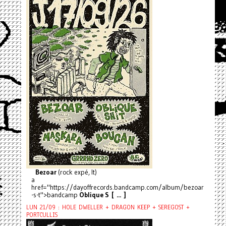
Bezoar
(rock expé, It)
a
href="https://dayoffrecords.bandcamp.com/album/bezoar
-s-t">bandcamp
Oblique S [ ... ]
LUN 21/09 : HOLE DWELLER + DRAGON KEEP + SEREGOST +
PORTCULLIS