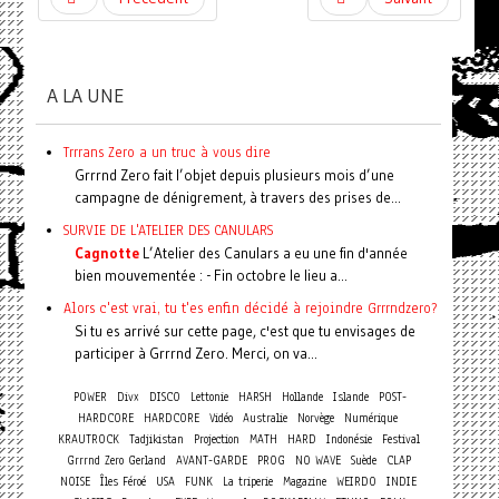
A LA UNE
Trrrans Zero a un truc à vous dire
Grrrnd Zero fait l’objet depuis plusieurs mois d’une
campagne de dénigrement, à travers des prises de...
SURVIE DE L'ATELIER DES CANULARS
Cagnotte
L’Atelier des Canulars a eu une fin d'année
bien mouvementée : - Fin octobre le lieu a...
Alors c'est vrai, tu t'es enfin décidé à rejoindre Grrrndzero?
Si tu es arrivé sur cette page, c'est que tu envisages de
participer à Grrrnd Zero. Merci, on va...
POWER
Divx
DISCO
Lettonie
HARSH
Hollande
Islande
POST-
HARDCORE
HARDCORE
Vidéo
Australie
Norvège
Numérique
KRAUTROCK
Tadjikistan
Projection
MATH
HARD
Indonésie
Festival
Grrrnd Zero Gerland
AVANT-GARDE
PROG
NO WAVE
Suède
CLAP
NOISE
Îles Féroé
USA
FUNK
La triperie
Magazine
WEIRDO
INDIE