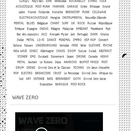
CLASSIC
Pays-bas
EXPE
Venezuela
ROCKABILLY
ETHNO
FOLK
ACOUSTIQUE
POST-PUNK
FANFARE
GARAGE
Grèce
Ethiopie
Grand
salon
France
Finlande
Autriche
BREAKSTEP
PUNK
COLDWAVE
ELECTROACOUSTIQUE
Hongrie
INSTRUMENTAL
Nouvelle-Zélande
MENTAL
BLUES
Belgique
CHANT
SURF
UK
ROCK
Russie
République
Tchèque
Espagne
INDUS
Pologne
Malaysie
AMBIANT
Macédoine
Mp3
Bar des capucins
JAZZ
Kraspek Mysik
lab
Portugal
DARK
Ghana
Concert
Italie
METAL
LO-FI
DANCE
MINIMAL
IMPRO
HIP HOP
Sahara
Taiwan
UNDERGROUND
Somalie
FREE
Série
GUITARE
PSYCHE
NEW WAVE
SONIC
Allemagne
CHAOS
DOOM
Suisse
Israel
ABSTRACT
STONER
EMO
Euskadi
Danemark
Japon
DRONE
Canada
HEAVY
METAL
Soutien
Le Tostaki
Ibiza
ANARCHO
BUFFET FROID
POST
DRUM
GRIND
Grrrnd Zero et le Clacson
TECHNO
Un lieux chouette
POP
ELECTRO
BREAKCORE
CRUST
Le Periscope
Grrrnd Zero
Afrique du
Sud
ART
INTENSE
BASS
BREAKBEAT
GOTH
Grrrnd Zero Vaise
Exposition
BAROQUE
POST-ROCK
WAVE ZERO