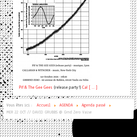
Pif
& The Gee Gees
(release party !)
C
a
l [ ... ]
Vous êtes ici :
Accueil
AGENDA
Agenda passé
MER 22 OCT // DAVID GRUBBS @ Grnd Zero Vaise