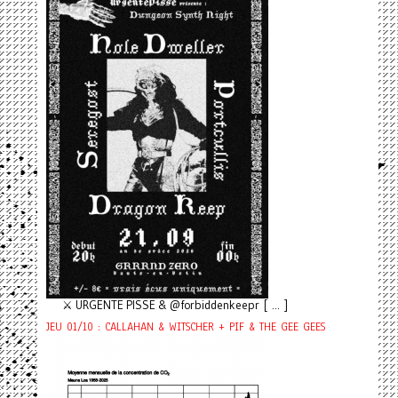
⚔️ URGENTE PISSE & @forbiddenkeepr [ ... ]
JEU 01/10 : CALLAHAN & WITSCHER + PIF & THE GEE GEES