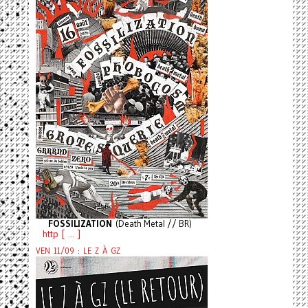
FOSSILIZATION
(Death Metal // BR)
http [ ... ]
VEN 11/09 : LE Z À GZ