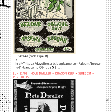
Bezoar
(rock expé, It)
a
href="https://dayoffrecords.bandcamp.com/album/bezoar
-s-t">bandcamp
Oblique S [ ... ]
LUN 21/09 : HOLE DWELLER + DRAGON KEEP + SEREGOST +
PORTCULLIS