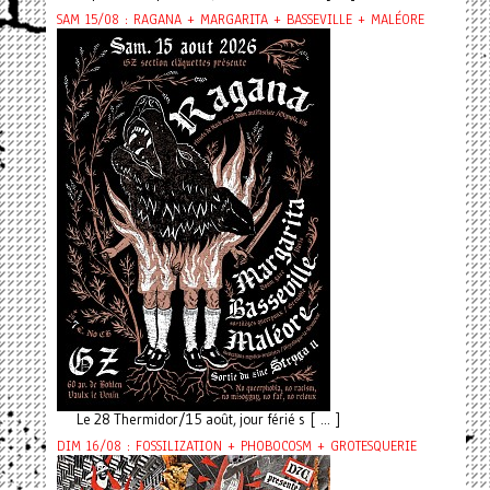
SAM 15/08 : RAGANA + MARGARITA + BASSEVILLE + MALÉORE
Le 28 Thermidor/15 août, jour férié s [ ... ]
DIM 16/08 : FOSSILIZATION + PHOBOCOSM + GROTESQUERIE