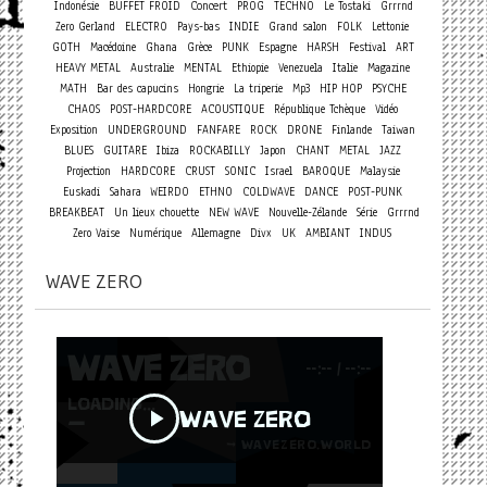
Concert
Indonésie
BUFFET FROID
PROG
TECHNO
Le Tostaki
Grrrnd
Zero Gerland
ELECTRO
Pays-bas
INDIE
Grand salon
FOLK
Lettonie
GOTH
Macédoine
Ghana
Grèce
PUNK
Espagne
HARSH
Festival
ART
HEAVY METAL
Australie
MENTAL
Ethiopie
Venezuela
Italie
Magazine
MATH
Bar des capucins
Hongrie
La triperie
Mp3
HIP HOP
PSYCHE
CHAOS
POST-HARDCORE
ACOUSTIQUE
République Tchèque
Vidéo
Exposition
UNDERGROUND
FANFARE
ROCK
DRONE
Finlande
Taiwan
BLUES
GUITARE
Ibiza
ROCKABILLY
Japon
CHANT
METAL
JAZZ
Projection
HARDCORE
CRUST
SONIC
Israel
BAROQUE
Malaysie
Euskadi
Sahara
WEIRDO
ETHNO
COLDWAVE
DANCE
POST-PUNK
BREAKBEAT
Un lieux chouette
NEW WAVE
Nouvelle-Zélande
Série
Grrrnd
Zero Vaise
Numérique
Allemagne
Divx
UK
AMBIANT
INDUS
WAVE ZERO