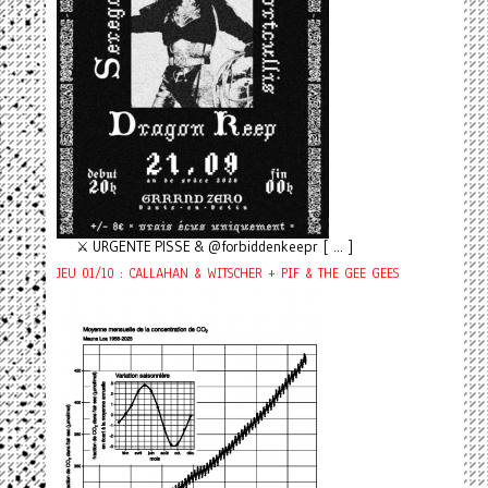
⚔️ URGENTE PISSE & @forbiddenkeepr [ ... ]
JEU 01/10 : CALLAHAN & WITSCHER + PIF & THE GEE GEES