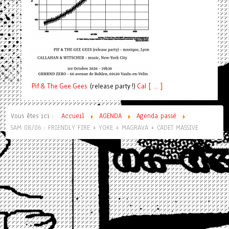
Pif
& The Gee Gees
(release party !)
C
a
l [ ... ]
Vous êtes ici :
Accueil
AGENDA
Agenda passé
SAM 08/06 : FRIENDLY FIRE + YOKE + MAGRAVA + CADET MASSIVE