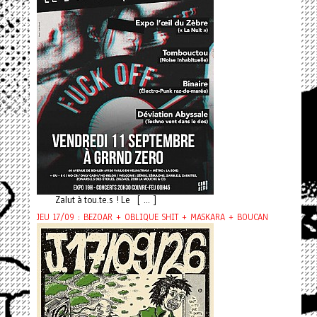
Zalut à tou.te.s ! Le [ ... ]
JEU 17/09 : BEZOAR + OBLIQUE SHIT + MASKARA + BOUCAN