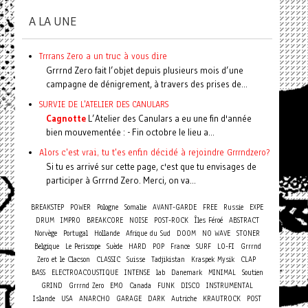
A LA UNE
Trrrans Zero a un truc à vous dire
Grrrnd Zero fait l’objet depuis plusieurs mois d’une
campagne de dénigrement, à travers des prises de...
SURVIE DE L'ATELIER DES CANULARS
Cagnotte
L’Atelier des Canulars a eu une fin d'année
bien mouvementée : - Fin octobre le lieu a...
Alors c'est vrai, tu t'es enfin décidé à rejoindre Grrrndzero?
Si tu es arrivé sur cette page, c'est que tu envisages de
participer à Grrrnd Zero. Merci, on va...
BREAKSTEP
POWER
Pologne
Somalie
AVANT-GARDE
FREE
Russie
EXPE
DRUM
IMPRO
BREAKCORE
NOISE
POST-ROCK
Îles Féroé
ABSTRACT
Norvège
Portugal
Hollande
Afrique du Sud
DOOM
NO WAVE
STONER
Belgique
Le Periscope
Suède
HARD
POP
France
SURF
LO-FI
Grrrnd
Zero et le Clacson
CLASSIC
Suisse
Tadjikistan
Kraspek Mysik
CLAP
BASS
ELECTROACOUSTIQUE
INTENSE
lab
Danemark
MINIMAL
Soutien
GRIND
Grrrnd Zero
EMO
Canada
FUNK
DISCO
INSTRUMENTAL
Islande
USA
ANARCHO
GARAGE
DARK
Autriche
KRAUTROCK
POST