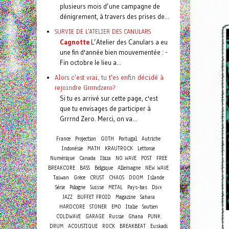
plusieurs mois d’une campagne de
dénigrement, à travers des prises de...
SURVIE DE L'ATELIER DES CANULARS
Cagnotte
L’Atelier des Canulars a eu
une fin d'année bien mouvementée : -
Fin octobre le lieu a...
Alors c'est vrai, tu t'es enfin décidé à
rejoindre Grrrndzero?
Si tu es arrivé sur cette page, c'est
que tu envisages de participer à
Grrrnd Zero. Merci, on va...
France
Projection
GOTH
Portugal
Autriche
Indonésie
MATH
KRAUTROCK
Lettonie
Numérique
Canada
Ibiza
NO WAVE
POST
FREE
BREAKCORE
BASS
Belgique
Allemagne
NEW WAVE
Taiwan
Grèce
CRUST
CHAOS
DOOM
Islande
Série
Pologne
Suisse
METAL
Pays-bas
Divx
JAZZ
BUFFET FROID
Magazine
Sahara
HARDCORE
STONER
EMO
Italie
Soutien
COLDWAVE
GARAGE
Russie
Ghana
PUNK
DRUM
ACOUSTIQUE
ROCK
BREAKBEAT
Euskadi