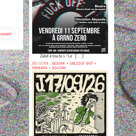
Suivant
Zalut à tou.te.s ! Le [ ... ]
JEU 17/09 : BEZOAR + OBLIQUE SHIT +
MASKARA + BOUCAN