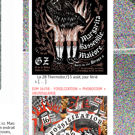
Le 28 Thermidor/15 août, jour férié
s [ ... ]
DIM 16/08 : FOSSILIZATION + PHOBOCOSM +
GROTESQUERIE
ici. Mais
n endroit
isions,