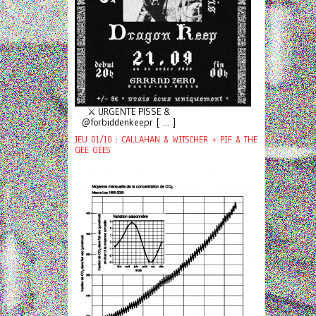
⚔️ URGENTE PISSE &
@forbiddenkeepr [ ... ]
JEU 01/10 : CALLAHAN & WITSCHER + PIF & THE
GEE GEES