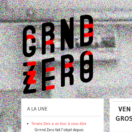
VEN 
A LA UNE
GROS
Trrrans Zero a un truc à vous dire
Grrrnd Zero fait l’objet depuis