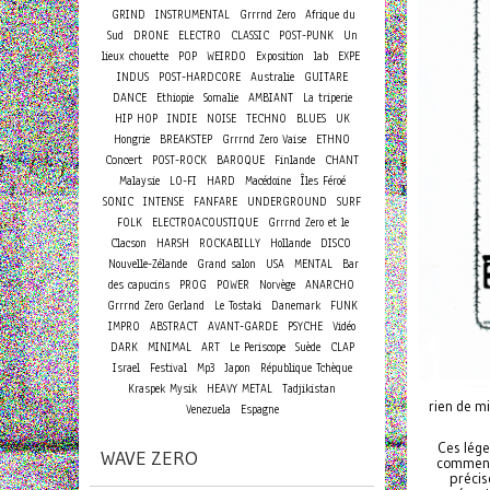
GRIND
INSTRUMENTAL
Grrrnd Zero
Afrique du
Sud
DRONE
ELECTRO
CLASSIC
POST-PUNK
Un
lieux chouette
POP
WEIRDO
Exposition
lab
EXPE
INDUS
POST-HARDCORE
Australie
GUITARE
DANCE
Ethiopie
Somalie
AMBIANT
La triperie
HIP HOP
INDIE
NOISE
TECHNO
BLUES
UK
Hongrie
BREAKSTEP
Grrrnd Zero Vaise
ETHNO
Concert
POST-ROCK
BAROQUE
Finlande
CHANT
Malaysie
LO-FI
HARD
Macédoine
Îles Féroé
SONIC
INTENSE
FANFARE
UNDERGROUND
SURF
FOLK
ELECTROACOUSTIQUE
Grrrnd Zero et le
Clacson
HARSH
ROCKABILLY
Hollande
DISCO
Nouvelle-Zélande
Grand salon
USA
MENTAL
Bar
des capucins
PROG
POWER
Norvège
ANARCHO
Grrrnd Zero Gerland
Le Tostaki
Danemark
FUNK
IMPRO
ABSTRACT
AVANT-GARDE
PSYCHE
Vidéo
DARK
MINIMAL
ART
Le Periscope
Suède
CLAP
Israel
Festival
Mp3
Japon
République Tchèque
Kraspek Mysik
HEAVY METAL
Tadjikistan
rien de mi
Venezuela
Espagne
Ces lége
WAVE ZERO
comment 
précis