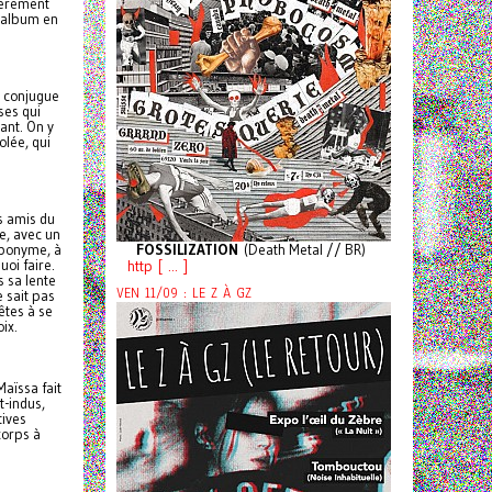
ièrement
l album en
e conjugue
ses qui
sant. On y
lée, qui
s amis du
e, avec un
FOSSILIZATION
(Death Metal // BR)
éponyme, à
uoi faire.
http [ ... ]
 sa lente
VEN 11/09 : LE Z À GZ
 sait pas
êtes à se
ix.
Maïssa fait
t-indus,
tives
corps à