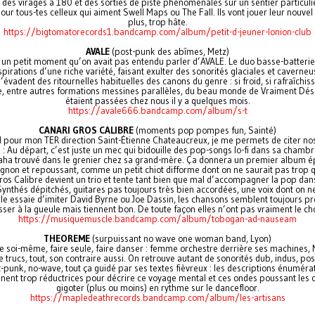
 des virages à 180 et des sorties de piste phénoménales sur un sentier particul
pour tous-tes celleux qui aiment Swell Maps ou The Fall. Ils vont jouer leur nouve
plus, trop hâte.
https://bigtomatorecords1.bandcamp.com/album/petit-d-jeuner-lonion-club
AVALE
(post-punk des abîmes, Metz)
t un petit moment qu’on avait pas entendu parler d’AVALE. Le duo basse-batteri
spirations d’une riche variété, faisant exulter des sonorités glaciales et caverneu
’évadent des ritournelles habituelles des canons du genre : si froid, si rafraîchis
e, entre autres formations messines parallèles, du beau monde de Vraiment Déso
étaient passées chez nous il y a quelques mois.
https://avale666.bandcamp.com/album/s-t
CANARI GROS CALIBRE
(moments pop pompes fun, Sainté)
d pour mon TER direction Saint-Étienne Chateaucreux, je me permets de citer no
 : Au départ, c’est juste un mec qui bidouille des pop-songs lo-fi dans sa chambr
aha trouvé dans le grenier chez sa grand-mère. Ça donnera un premier album 
ignon et repoussant, comme un petit chiot difforme dont on ne saurait pas trop q
ros Calibre devient un trio et tente tant bien que mal d’accompagner la pop dans
Synthés dépitchés, guitares pas toujours très bien accordées, une voix dont on ne
elle essaie d’imiter David Byrne ou Joe Dassin, les chansons semblent toujours pr
sser à la gueule mais tiennent bon. De toute façon elles n’ont pas vraiment le cho
https://musiquemuscle.bandcamp.com/album/tobogan-ad-nauseam
THEOREME
(surpuissant no wave one woman band, Lyon)
re soi-même, faire seule, faire danser : femme orchestre derrière ses machines, 
e trucs, tout, son contraire aussi. On retrouve autant de sonorités dub, indus, pos
-punk, no-wave, tout ça guidé par ses textes fièvreux : les descriptions énuméra
nent trop réductrices pour décrire ce voyage mental et ces ondes poussant les 
gigoter (plus ou moins) en rythme sur le dancefloor.
https://mapledeathrecords.bandcamp.com/album/les-artisans