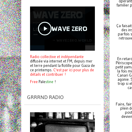
opérant
familier 
Ça faisai
des in
parfois s
retrouv
Radio collective et indépendante
En retar
diffusée via internet et FM, depuis mer
Périscope
et terre pendant la flotille pour Gaza de
petit yam
ce printemps.
C'est par ici pour plus de
la fois m
détails et contribuer !
Canari G
agonie. 
Free
Pale
stine
!
trop si 
ca
GRRRND RADIO
Faire, fai
plein d
post
devien