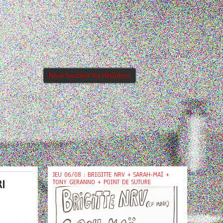
Nous Soutenir Via HelloAsso
JEU 06/08 : BRIGITTE NRV + SARAH-MAÏ +
I
TONY GERANNO + POINT DE SUTURE