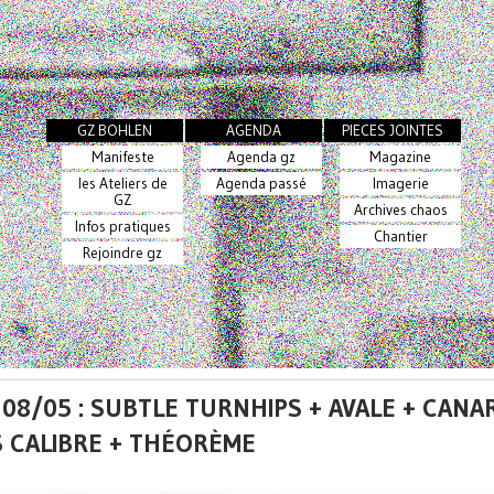
GZ BOHLEN
AGENDA
PIECES JOINTES
Manifeste
Agenda gz
Magazine
les Ateliers de
Agenda passé
Imagerie
GZ
Archives chaos
Infos pratiques
Chantier
Rejoindre gz
08/05 : SUBTLE TURNHIPS + AVALE + CANAR
 CALIBRE + THÉORÈME