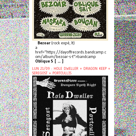
Bezoar
(rock expé, It)
a
href="https://dayoffrecords.bandcamp.c
om/album/bezoar-s-t">bandcamp
Oblique S [ ... ]
LUN 21/09 : HOLE DWELLER + DRAGON KEEP +
SEREGOST + PORTCULLIS