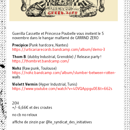
Guerilla Cassette et Princesse Poubelle vous invitent le 5
novembre dans le hangar malfamé de GRRRND ZERO
Precipice
(Punk hardcore, Nantes)
https://urticariarecords.bandcamp.com/album/demo-3
Thom B
. (dubby Industrial, Grenoble) / Release party !
https://thombret.bandcamp.com/
Nohz
(Raw punk, Toulouse)
https://nohz.bandcamp.com/album/slumber-between-rotten-
walls
Violett Vermin
(Hyper Industrial, Tunis)
https://www.youtube.com/watch?v=40VQAppgu0E&t=662s
20H
+/- 6,66€ et des croutes
no cb no reloux
affiche de zinzin par @le_syndicat_des_initiatives