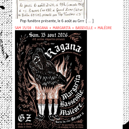
Pop funèbre présente, le 6 août au Grrr [ ... ]
SAM 15/08 : RAGANA + MARGARITA + BASSEVILLE + MALÉORE