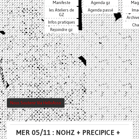
Manifeste
Agenda gz
Mag
les Ateliers de
Agenda passé
Ima
GZ
Archiv
Infos pratiques
Cha
Rejoindre gz
Nous Soutenir Via HelloAsso
MER 05/11 : NOHZ + PRECIPICE +