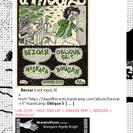
Bezoar
(rock expé, It)
a
href="https://dayoffrecords.bandcamp.com/album/bezoar
-s-t">bandcamp
Oblique S [ ... ]
LUN 21/09 : HOLE DWELLER + DRAGON KEEP + SEREGOST +
PORTCULLIS