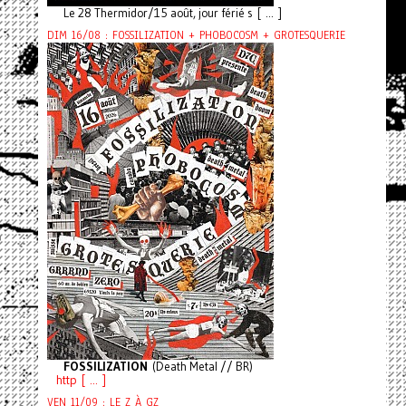
Le 28 Thermidor/15 août, jour férié s [ ... ]
DIM 16/08 : FOSSILIZATION + PHOBOCOSM + GROTESQUERIE
FOSSILIZATION
(Death Metal // BR)
http [ ... ]
VEN 11/09 : LE Z À GZ