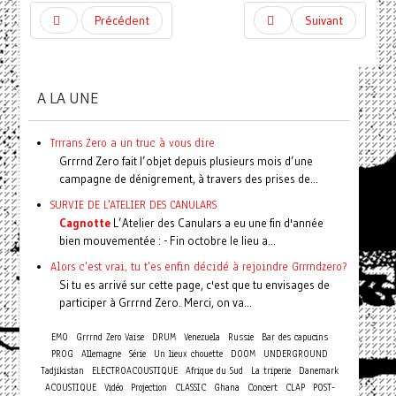
Précédent
Suivant
A LA UNE
Trrrans Zero a un truc à vous dire
Grrrnd Zero fait l’objet depuis plusieurs mois d’une
campagne de dénigrement, à travers des prises de...
SURVIE DE L'ATELIER DES CANULARS
Cagnotte
L’Atelier des Canulars a eu une fin d'année
bien mouvementée : - Fin octobre le lieu a...
Alors c'est vrai, tu t'es enfin décidé à rejoindre Grrrndzero?
Si tu es arrivé sur cette page, c'est que tu envisages de
participer à Grrrnd Zero. Merci, on va...
EMO
Grrrnd Zero Vaise
DRUM
Venezuela
Russie
Bar des capucins
PROG
Allemagne
Série
Un lieux chouette
DOOM
UNDERGROUND
Tadjikistan
ELECTROACOUSTIQUE
Afrique du Sud
La triperie
Danemark
Concert
ACOUSTIQUE
Vidéo
Projection
CLASSIC
Ghana
CLAP
POST-