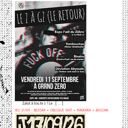
Zalut à tou.te.s ! Le [ ... ]
JEU 17/09 : BEZOAR + OBLIQUE SHIT + MASKARA + BOUCAN