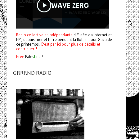
Radio collective et indépendante
diffusée via internet et
FM, depuis mer et terre pendant la flotille pour Gaza de
ce printemps.
C'est par ici pour plus de détails et
contribuer !
Free
Pale
stine
!
GRRRND RADIO