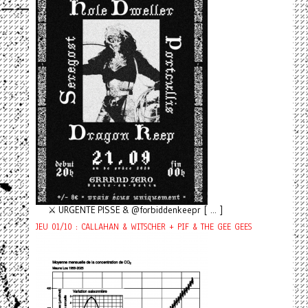
⚔️ URGENTE PISSE & @forbiddenkeepr [ ... ]
JEU 01/10 : CALLAHAN & WITSCHER + PIF & THE GEE GEES