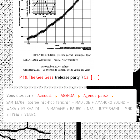
Pif
& The Gee Gees
(release party !)
C
a
l [ ... ]
Vous êtes ici :
Accueil
AGENDA
Agenda passé
SAM 13/04 : Soirée hip-hop féminin - MAD JOE + AMAHORO SOUND +
WAKA + KS KHALDI + LA MADAME + BAUBO + NEA + JUSTE SHANI + MNK
+ LEMA + YANKA