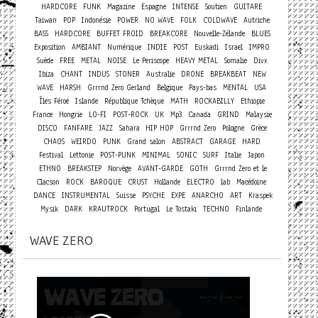
HARDCORE
FUNK
Magazine
Espagne
INTENSE
Soutien
GUITARE
Taiwan
POP
Indonésie
POWER
NO WAVE
FOLK
COLDWAVE
Autriche
BASS
HARDCORE
BUFFET FROID
BREAKCORE
Nouvelle-Zélande
BLUES
Exposition
AMBIANT
Numérique
INDIE
POST
Euskadi
Israel
IMPRO
Suède
FREE
METAL
NOISE
Le Periscope
HEAVY METAL
Somalie
Divx
Ibiza
CHANT
INDUS
STONER
Australie
DRONE
BREAKBEAT
NEW
WAVE
HARSH
Grrrnd Zero Gerland
Belgique
Pays-bas
MENTAL
USA
Îles Féroé
Islande
République Tchèque
MATH
ROCKABILLY
Ethiopie
France
Hongrie
LO-FI
POST-ROCK
UK
Mp3
Canada
GRIND
Malaysie
DISCO
FANFARE
JAZZ
Sahara
HIP HOP
Grrrnd Zero
Pologne
Grèce
CHAOS
WEIRDO
PUNK
Grand salon
ABSTRACT
GARAGE
HARD
Festival
Lettonie
POST-PUNK
MINIMAL
SONIC
SURF
Italie
Japon
ETHNO
BREAKSTEP
Norvège
AVANT-GARDE
GOTH
Grrrnd Zero et le
Clacson
ROCK
BAROQUE
CRUST
Hollande
ELECTRO
lab
Macédoine
DANCE
INSTRUMENTAL
Suisse
PSYCHE
EXPE
ANARCHO
ART
Kraspek
Mysik
DARK
KRAUTROCK
Portugal
Le Tostaki
TECHNO
Finlande
WAVE ZERO