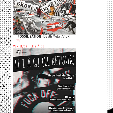
FOSSILIZATION
(Death Metal // BR)
http [ ... ]
VEN 11/09 : LE Z À GZ