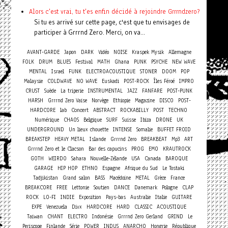
Alors c'est vrai, tu t'es enfin décidé à rejoindre Grrrndzero?
Si tu es arrivé sur cette page, c'est que tu envisages de
participer à Grrrnd Zero. Merci, on va...
AVANT-GARDE
Japon
DARK
Vidéo
NOISE
Kraspek Mysik
Allemagne
FOLK
DRUM
BLUES
Festival
MATH
Ghana
PUNK
PSYCHE
NEW WAVE
MENTAL
Israel
FUNK
ELECTROACOUSTIQUE
STONER
DOOM
POP
Malaysie
COLDWAVE
NO WAVE
Euskadi
POST-ROCK
Îles Féroé
IMPRO
CRUST
Suède
La triperie
INSTRUMENTAL
JAZZ
FANFARE
POST-PUNK
HARSH
Grrrnd Zero Vaise
Norvège
Ethiopie
Magazine
DISCO
POST-
Concert
HARDCORE
lab
ABSTRACT
ROCKABILLY
POST
TECHNO
Numérique
CHAOS
Belgique
SURF
Suisse
Ibiza
DRONE
UK
UNDERGROUND
Un lieux chouette
INTENSE
Somalie
BUFFET FROID
BREAKSTEP
HEAVY METAL
Islande
Grrrnd Zero
BREAKBEAT
Mp3
ART
Grrrnd Zero et le Clacson
Bar des capucins
PROG
EMO
KRAUTROCK
GOTH
WEIRDO
Sahara
Nouvelle-Zélande
USA
Canada
BAROQUE
GARAGE
HIP HOP
ETHNO
Espagne
Afrique du Sud
Le Tostaki
Tadjikistan
Grand salon
BASS
Macédoine
METAL
Grèce
France
BREAKCORE
FREE
Lettonie
Soutien
DANCE
Danemark
Pologne
CLAP
ROCK
LO-FI
INDIE
Exposition
Pays-bas
Australie
Italie
GUITARE
EXPE
Venezuela
Divx
HARDCORE
HARD
CLASSIC
ACOUSTIQUE
Taiwan
CHANT
ELECTRO
Indonésie
Grrrnd Zero Gerland
GRIND
Le
Periscope
Finlande
Série
POWER
INDUS
ANARCHO
Hongrie
République