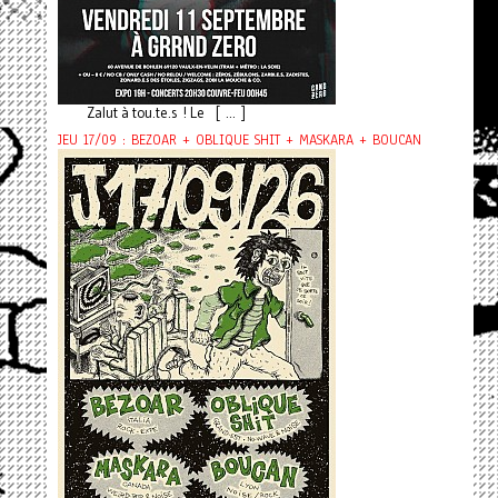
Zalut à tou.te.s ! Le [ ... ]
JEU 17/09 : BEZOAR + OBLIQUE SHIT + MASKARA + BOUCAN