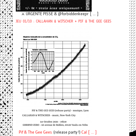
⚔️ URGENTE PISSE & @forbiddenkeepr [ ... ]
JEU 01/10 : CALLAHAN & WITSCHER + PIF & THE GEE GEES
Pif
& The Gee Gees
(release party !)
C
a
l [ ... ]