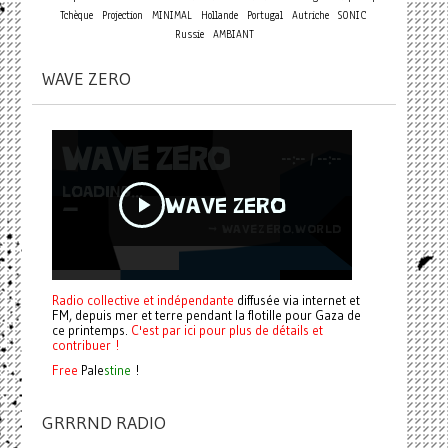
Tchèque
Projection
MINIMAL
Hollande
Portugal
Autriche
SONIC
Russie
AMBIANT
WAVE ZERO
Radio collective et indépendante
diffusée via internet et
FM, depuis mer et terre pendant la flotille pour Gaza de
ce printemps.
C'est par ici pour plus de détails et
contribuer !
Free
Pale
stine
!
GRRRND RADIO