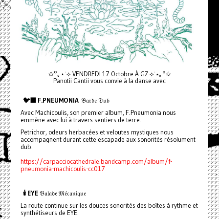
✩°｡⋆˙⟡ VENDREDI 17 Octobre À GZ ⟡˙⋆｡°✩
Panotii Cantii vous convie à la danse avec
🐦‍⬛ F.PNEUMONIA
𝔅𝔞𝔯𝔡𝔢 𝔇𝔲𝔟
Avec Machicoulis, son premier album, F.Pneumonia nous
emmène avec lui à travers sentiers de terre.
Petrichor, odeurs herbacées et veloutes mystiques nous
accompagnent durant cette escapade aux sonorités résolument
dub.
https://carpacciocathedrale.bandcamp.com/album/f-
pneumonia-machicoulis-cc017
🕯️ EYE
𝔅𝔞𝔩𝔞𝔡𝔢 𝔐𝔢́𝔠𝔞𝔫𝔦𝔮𝔲𝔢
La route continue sur les douces sonorités des boîtes à rythme et
synthétiseurs de EYE.