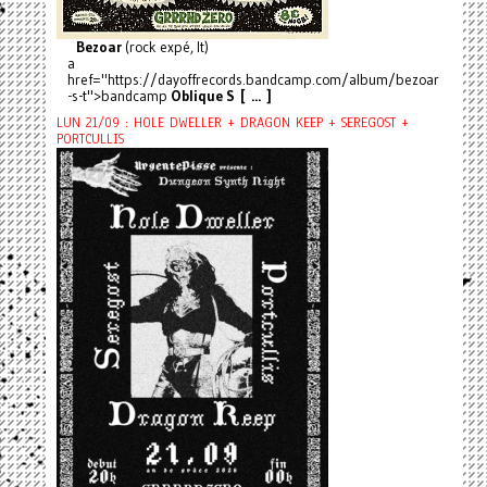
Bezoar
(rock expé, It)
a
href="https://dayoffrecords.bandcamp.com/album/bezoar
-s-t">bandcamp
Oblique S [ ... ]
LUN 21/09 : HOLE DWELLER + DRAGON KEEP + SEREGOST +
PORTCULLIS