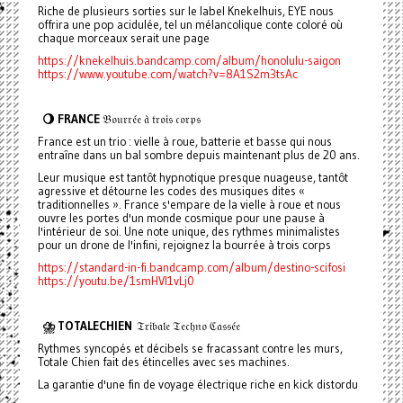
Riche de plusieurs sorties sur le label Knekelhuis, EYE nous
offrira une pop acidulée, tel un mélancolique conte coloré où
chaque morceaux serait une page
https://knekelhuis.bandcamp.com/album/honolulu-saigon
https://www.youtube.com/watch?v=8A1S2m3tsAc
🌖 FRANCE
𝔅𝔬𝔲𝔯𝔯𝔢́𝔢 𝔞̀ 𝔱𝔯𝔬𝔦𝔰 𝔠𝔬𝔯𝔭𝔰
France est un trio : vielle à roue, batterie et basse qui nous
entraîne dans un bal sombre depuis maintenant plus de 20 ans.
Leur musique est tantôt hypnotique presque nuageuse, tantôt
agressive et détourne les codes des musiques dites «
traditionnelles ». France s'empare de la vielle à roue et nous
ouvre les portes d'un monde cosmique pour une pause à
l'intérieur de soi. Une note unique, des rythmes minimalistes
pour un drone de l'infini, rejoignez la bourrée à trois corps
https://standard-in-fi.bandcamp.com/album/destino-scifosi
https://youtu.be/1smHVI1vLj0
⛈️ TOTALECHIEN
𝔗𝔯𝔦𝔟𝔞𝔩𝔢 𝔗𝔢𝔠𝔥𝔫𝔬 ℭ𝔞𝔰𝔰𝔢́𝔢
Rythmes syncopés et décibels se fracassant contre les murs,
Totale Chien fait des étincelles avec ses machines.
La garantie d'une fin de voyage électrique riche en kick distordu