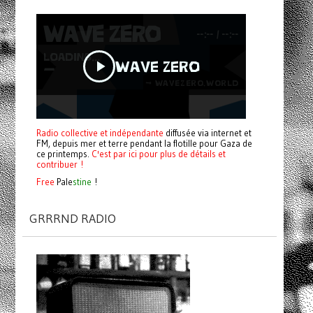
Radio collective et indépendante
diffusée via internet et
FM, depuis mer et terre pendant la flotille pour Gaza de
ce printemps.
C'est par ici pour plus de détails et
contribuer !
Free
Pale
stine
!
GRRRND RADIO