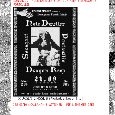
LUN 21/09 : HOLE DWELLER + DRAGON KEEP + SEREGOST +
PORTCULLIS
⚔️ URGENTE PISSE & @forbiddenkeepr [ ... ]
JEU 01/10 : CALLAHAN & WITSCHER + PIF & THE GEE GEES