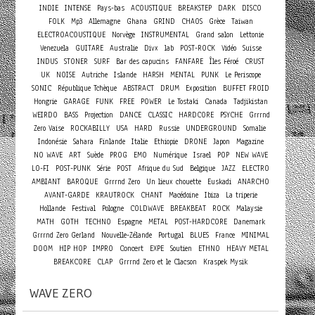
INDIE
INTENSE
Pays-bas
ACOUSTIQUE
BREAKSTEP
DARK
DISCO
FOLK
Mp3
Allemagne
Ghana
GRIND
CHAOS
Grèce
Taiwan
ELECTROACOUSTIQUE
Norvège
INSTRUMENTAL
Grand salon
Lettonie
Venezuela
GUITARE
Australie
Divx
lab
POST-ROCK
Vidéo
Suisse
INDUS
STONER
SURF
Bar des capucins
FANFARE
Îles Féroé
CRUST
UK
NOISE
Autriche
Islande
HARSH
MENTAL
PUNK
Le Periscope
SONIC
République Tchèque
ABSTRACT
DRUM
Exposition
BUFFET FROID
Hongrie
GARAGE
FUNK
FREE
POWER
Le Tostaki
Canada
Tadjikistan
WEIRDO
BASS
Projection
DANCE
CLASSIC
HARDCORE
PSYCHE
Grrrnd
Zero Vaise
ROCKABILLY
USA
HARD
Russie
UNDERGROUND
Somalie
Indonésie
Sahara
Finlande
Italie
Ethiopie
DRONE
Japon
Magazine
NO WAVE
ART
Suède
PROG
EMO
Numérique
Israel
POP
NEW WAVE
LO-FI
POST-PUNK
Série
POST
Afrique du Sud
Belgique
JAZZ
ELECTRO
AMBIANT
BAROQUE
Grrrnd Zero
Un lieux chouette
Euskadi
ANARCHO
AVANT-GARDE
KRAUTROCK
CHANT
Macédoine
Ibiza
La triperie
Hollande
Festival
Pologne
COLDWAVE
BREAKBEAT
ROCK
Malaysie
MATH
GOTH
TECHNO
Espagne
METAL
POST-HARDCORE
Danemark
Grrrnd Zero Gerland
Nouvelle-Zélande
Portugal
BLUES
France
MINIMAL
Concert
DOOM
HIP HOP
IMPRO
EXPE
Soutien
ETHNO
HEAVY METAL
BREAKCORE
CLAP
Grrrnd Zero et le Clacson
Kraspek Mysik
WAVE ZERO