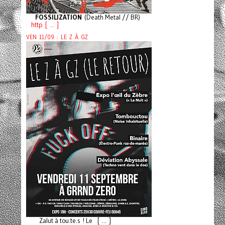
FOSSILIZATION
(Death Metal // BR)
http [ ... ]
VEN 11/09 : LE Z À GZ
Zalut à tou.te.s ! Le [ ... ]