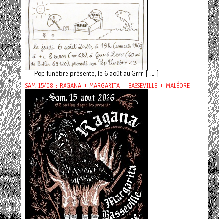
Pop funèbre présente, le 6 août au Grrr [ ... ]
SAM 15/08 : RAGANA + MARGARITA + BASSEVILLE + MALÉORE