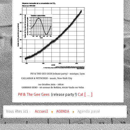
Pif
& The Gee Gees
(release party !)
C
a
l [ ... ]
Vous êtes ici :
Accueil
AGENDA
Agenda passé