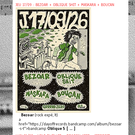
JEU 17/09 : BEZOAR + OBLIQUE SHIT + MASKARA + BOUCAN
Bezoar
(rock expé, It)
a
href="https://dayoffrecords.bandcamp.com/album/bezoar
-s-t">bandcamp
Oblique S [ ... ]