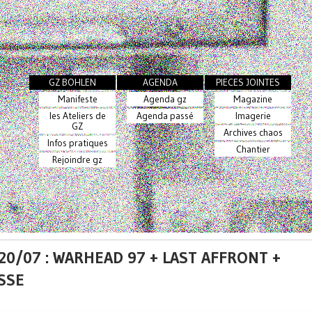
GZ BOHLEN
AGENDA
PIECES JOINTES
Manifeste
Agenda gz
Magazine
les Ateliers de
Agenda passé
Imagerie
GZ
Archives chaos
Infos pratiques
Chantier
Rejoindre gz
 20/07 : WARHEAD 97 + LAST AFFRONT +
SSE