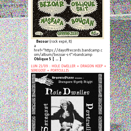
Bezoar
(rock expé, It)
a
href="https://dayoffrecords.bandcamp.c
om/album/bezoar-s-t">bandcamp
Oblique S [ ... ]
LUN 21/09 : HOLE DWELLER + DRAGON KEEP +
SEREGOST + PORTCULLIS