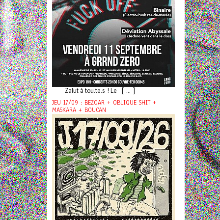
Zalut à tou.te.s ! Le [ ... ]
JEU 17/09 : BEZOAR + OBLIQUE SHIT +
MASKARA + BOUCAN