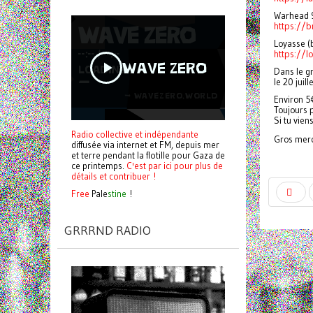
Warhead 9
https://b
Loyasse (
https://
Dans le g
le 20 juil
Environ 5
Toujours 
Si tu vien
Radio collective et indépendante
Gros merc
diffusée via internet et FM, depuis mer
et terre pendant la flotille pour Gaza de
ce printemps.
C'est par ici pour plus de
détails et contribuer !
Free
Pale
stine
!
GRRRND RADIO