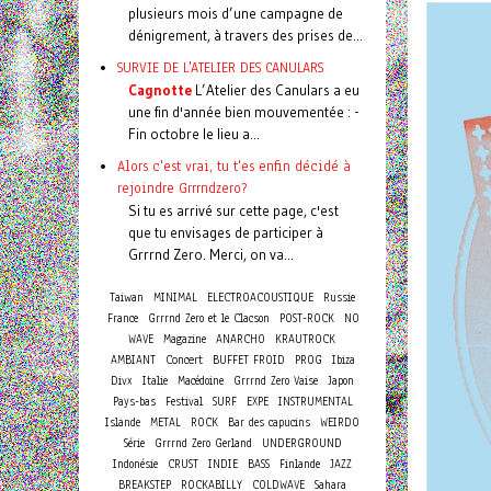
plusieurs mois d’une campagne de
dénigrement, à travers des prises de...
SURVIE DE L'ATELIER DES CANULARS
Cagnotte
L’Atelier des Canulars a eu
une fin d'année bien mouvementée : -
Fin octobre le lieu a...
Alors c'est vrai, tu t'es enfin décidé à
rejoindre Grrrndzero?
Si tu es arrivé sur cette page, c'est
que tu envisages de participer à
Grrrnd Zero. Merci, on va...
Taiwan
MINIMAL
ELECTROACOUSTIQUE
Russie
France
Grrrnd Zero et le Clacson
POST-ROCK
NO
WAVE
Magazine
ANARCHO
KRAUTROCK
Concert
AMBIANT
BUFFET FROID
PROG
Ibiza
Divx
Italie
Macédoine
Grrrnd Zero Vaise
Japon
Pays-bas
Festival
SURF
EXPE
INSTRUMENTAL
Islande
METAL
ROCK
Bar des capucins
WEIRDO
Série
Grrrnd Zero Gerland
UNDERGROUND
Indonésie
CRUST
INDIE
BASS
Finlande
JAZZ
BREAKSTEP
ROCKABILLY
COLDWAVE
Sahara