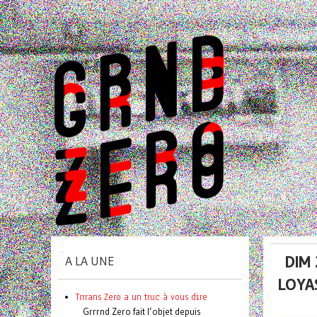
DIM
A LA UNE
LOYA
Trrrans Zero a un truc à vous dire
Grrrnd Zero fait l’objet depuis