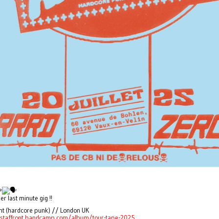
r last minute gig !!
ont (hardcore punk) // London UK
lastaffront.bandcamp.com/album/tour-tape-2025