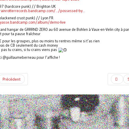
7 (hardcore punk) // Brighton UK
rainrotterrecords.bandcamp.com/.../possessed-by...
blackened crust punk) // Lyon FR
loyasse.bandcamp.com/album/demo-live
rand hangar de GRRRND ZERO au 60 avenue de Bohlen à Vaux-en-Velin city à par
let pour ta pause fraîcheur
€ pour les groupes, plus ou moins tu rentres même si t’as rien
pas de CB seulement du cash money
s pas tu crains, si tu crains viens pas
i @guillaumeberneau pour l’affiche !
Précédent