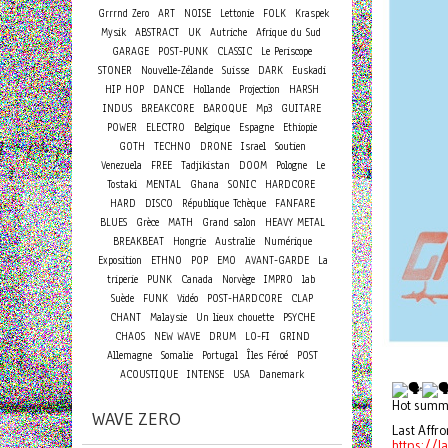
Grrrnd Zero
ART
NOISE
Lettonie
FOLK
Kraspek
Mysik
ABSTRACT
UK
Autriche
Afrique du Sud
GARAGE
POST-PUNK
CLASSIC
Le Periscope
STONER
Nouvelle-Zélande
Suisse
DARK
Euskadi
HIP HOP
DANCE
Hollande
Projection
HARSH
INDUS
BREAKCORE
BAROQUE
Mp3
GUITARE
POWER
ELECTRO
Belgique
Espagne
Ethiopie
GOTH
TECHNO
DRONE
Israel
Soutien
Venezuela
FREE
Tadjikistan
DOOM
Pologne
Le
Tostaki
MENTAL
Ghana
SONIC
HARDCORE
HARD
DISCO
République Tchèque
FANFARE
BLUES
Grèce
MATH
Grand salon
HEAVY METAL
BREAKBEAT
Hongrie
Australie
Numérique
Exposition
ETHNO
POP
EMO
AVANT-GARDE
La
triperie
PUNK
Canada
Norvège
IMPRO
lab
Suède
FUNK
Vidéo
POST-HARDCORE
CLAP
CHANT
Malaysie
Un lieux chouette
PSYCHE
CHAOS
NEW WAVE
DRUM
LO-FI
GRIND
Allemagne
Somalie
Portugal
Îles Féroé
POST
ACOUSTIQUE
INTENSE
USA
Danemark
Hot summe
WAVE ZERO
Last Affr
https://