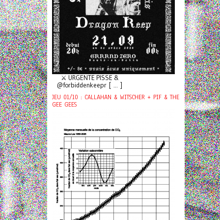
⚔️ URGENTE PISSE &
@forbiddenkeepr [ ... ]
JEU 01/10 : CALLAHAN & WITSCHER + PIF & THE
GEE GEES