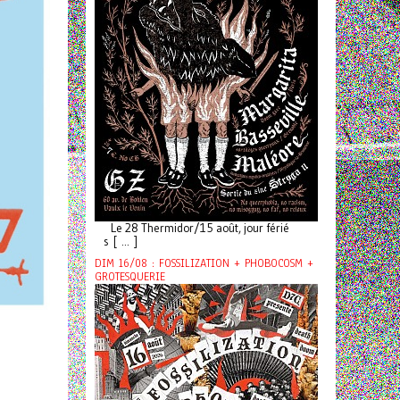
Le 28 Thermidor/15 août, jour férié
s [ ... ]
DIM 16/08 : FOSSILIZATION + PHOBOCOSM +
GROTESQUERIE