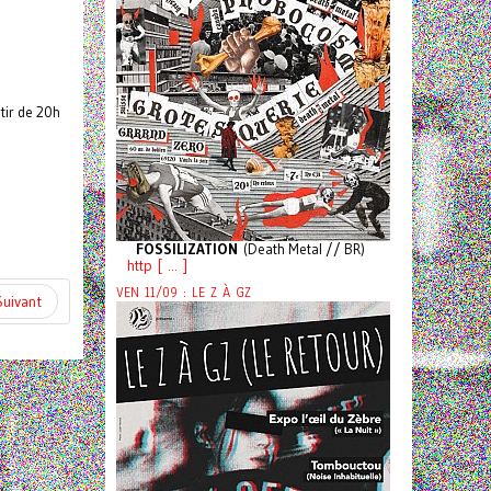
tir de 20h
FOSSILIZATION
(Death Metal // BR)
http [ ... ]
VEN 11/09 : LE Z À GZ
Suivant