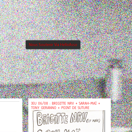
Nous Soutenir Via HelloAsso
JEU 06/08 : BRIGITTE NRV + SARAH-MAÏ +
TONY GERANNO + POINT DE SUTURE