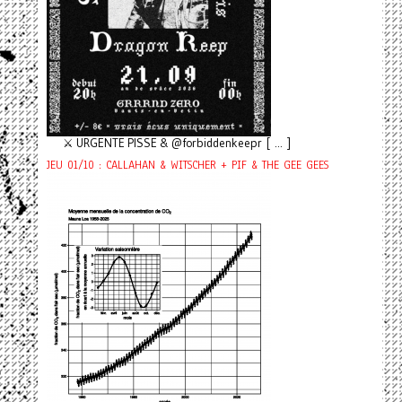
⚔️ URGENTE PISSE & @forbiddenkeepr [ ... ]
JEU 01/10 : CALLAHAN & WITSCHER + PIF & THE GEE GEES