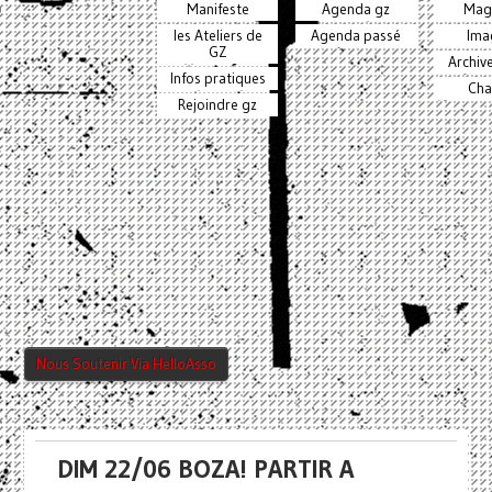
Manifeste
Agenda gz
Mag
les Ateliers de
Agenda passé
Ima
GZ
Archiv
Infos pratiques
Cha
Rejoindre gz
Nous Soutenir Via HelloAsso
DIM 22/06 BOZA! PARTIR A