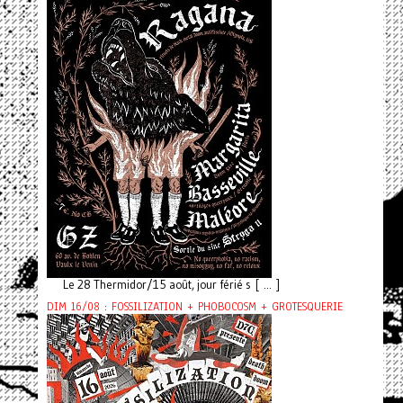
Le 28 Thermidor/15 août, jour férié s [ ... ]
DIM 16/08 : FOSSILIZATION + PHOBOCOSM + GROTESQUERIE