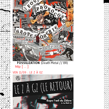
FOSSILIZATION
(Death Metal // BR)
http [ ... ]
VEN 11/09 : LE Z À GZ