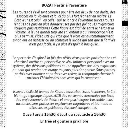
BOZA ! Partir à l'avanture
Les routes de l’exil sont connues pour être des lieux de non-droits, des
espaces où la violence et la loi du plus fort règnent en maître. Le
Bozayeur est celui - ou celle - qui se lance à l’aventure sur ces routes
rendues de plus en plus dangereuses par des politiques migratoires
toujours plus restrictives. Cette figure est tiraillée entre le héros et la
victime, le jeune grandi trop vite et l’enfant à qui l’innocence n’est
plus permise, l’idéaliste qui croit que le Nord est automatiquement
synonyme de richesse ou au contraire le lucide qui sait que si l’arrivée
n’est pas facile, il y a plus d’espoir là-bas qu’ici.
Le spectacle s’inspire à la fois des récits vécus par les participant·e·s et
cherche à mettre en perspective ce vécu intime et personnel avec un
système, des décisions politiques et une appréhension des migrations
au nord qui rendent ce voyage toujours plus dangereux. Sans pathos,
parfois avec humour et parfois avec colère, la compagnie cherche à
raconter l’histoire des bozayeurs qui la composent.
Issue du Collectif Jeunes du Réseau Education Sans Frontières, la Cie
Waninga regroupe depuis 2018 des personnes concernées par l'exil,
des professionnels du théâtre et une psychologue. Ensemble nous
racontons sans pathos les expériences migratoires et tournons en
dérisions les politiques d'accueil européennes.
Ouverture à 15h30, début du spectacle à 16h30
Entrée et goûter à prix libre