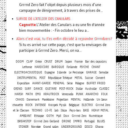
Grrrnd Zero fait l’objet depuis plusieurs mois d’une
campagne de dénigrement, à travers des prises de...
SURVIE DE L'ATELIER DES CANULARS
Cagnotte
L’Atelier des Canulars a eu une fin d'année
bien mouvementée : - Fin octobre le lieu a...
Alors c'est vrai, tu t'es enfin décidé à rejoindre Grrrndzero?
Si tu es arrivé sur cette page, c'est que tu envisages de
participer à Grrrnd Zero. Merci, on va...
DOOM
CLAP
Grèce
CRUST
DRUM
Japon
France
Bar des capucins
Lettonie
HARDCORE
BAROQUE
Finlande
PSYCHE
CHANT
ELECTROACOUSTIQUE
Espagne
Islande
Le Periscope
GARAGE
Somalie
Concert
INSTRUMENTAL
POST
République Tchèque
METAL
Suisse
Exposition
AVANT-GARDE
MINIMAL
Série
Pologne
BUFFET FROID
GRIND
SURF
DANCE
GUITARE
POST-ROCK
Italie
Australie
CLASSIC
HARSH
MATH
EMO
KRAUTROCK
Venezuela
PUNK
ANARCHO
FOLK
CHAOS
Danemark
Macédoine
Projection
MENTAL
Hollande
Un lieux
chouette
ROCK
INTENSE
Kraspek Mysik
Belgique
ELECTRO
Grrrnd Zero
et le Clacson
TECHNO
LO-FI
lab
Ibiza
Pays-bas
BASS
HEAVY METAL
AMBIANT
Ethiopie
GOTH
Mp3
Divx
Grrrnd Zero
Numérique
BREAKSTEP
Grrrnd Zero Gerland
DRONE
IMPRO
Portugal
BLUES
STONER
Norvège
Grand salon
UNDERGROUND
DISCO
Ghana