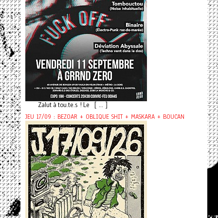
Zalut à tou.te.s ! Le [ ... ]
JEU 17/09 : BEZOAR + OBLIQUE SHIT + MASKARA + BOUCAN