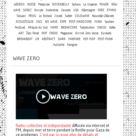
WEIRDO
NOISE
Malaysie
ROCKABILLY
Sahara
La triperie
POWER
NEW
WAVE
SONIC
Russie
Indonésie
Canada
USA
Allemagne
FREE
ETHNO
Taiwan
PROG
Le Tostaki
Israel
Suède
COLDWAVE
Nouvelle-Zélande
ACOUSTIQUE
JAZZ
NO WAVE
EXPE
POST-HARDCORE
FUNK
Soutien
Festival
Afrique du Sud
HARD
BREAKCORE
Tadjikistan
INDUS
Vidéo
ART
Îles Féroé
POP
INDIE
Magazine
Grrrnd Zero Vaise
Euskadi
BREAKBEAT
UK
ABSTRACT
DARK
FANFARE
HIP HOP
POST-PUNK
Autriche
Hongrie
WAVE ZERO
Radio collective et indépendante
diffusée via internet et
FM, depuis mer et terre pendant la flotille pour Gaza de
ce printemps.
C'est par ici pour plus de détails et