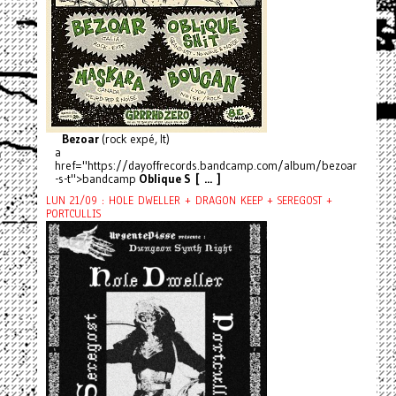
Bezoar
(rock expé, It)
a
href="https://dayoffrecords.bandcamp.com/album/bezoar
-s-t">bandcamp
Oblique S [ ... ]
LUN 21/09 : HOLE DWELLER + DRAGON KEEP + SEREGOST +
PORTCULLIS