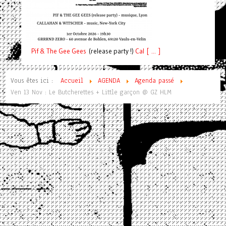
Pif
& The Gee Gees
(release party !)
C
a
l [ ... ]
Vous êtes ici :
Accueil
AGENDA
Agenda passé
Ven 13 Nov : Le Butcherettes + Little garçon @ GZ HLM