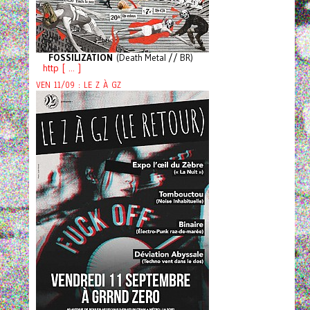
FOSSILIZATION
(Death Metal // BR)
http [ ... ]
VEN 11/09 : LE Z À GZ