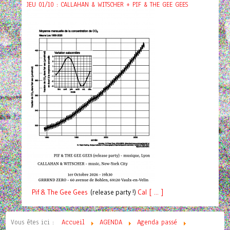
JEU 01/10 : CALLAHAN & WITSCHER + PIF & THE GEE GEES
Pif
& The Gee Gees
(release party !)
C
a
l [ ... ]
Vous êtes ici :
Accueil
AGENDA
Agenda passé