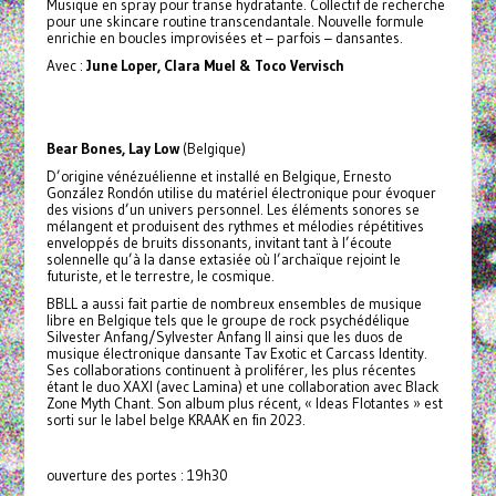
Musique en spray pour transe hydratante. Collectif de recherche
pour une skincare routine transcendantale. Nouvelle formule
enrichie en boucles improvisées et – parfois – dansantes.
Avec :
June Loper, Clara Muel & Toco Vervisch
Bear Bones, Lay Low
(Belgique)
D’origine vénézuélienne et installé en Belgique, Ernesto
González Rondón utilise du matériel électronique pour évoquer
des visions d’un univers personnel. Les éléments sonores se
mélangent et produisent des rythmes et mélodies répétitives
enveloppés de bruits dissonants, invitant tant à l’écoute
solennelle qu’à la danse extasiée où l’archaïque rejoint le
futuriste, et le terrestre, le cosmique.
BBLL a aussi fait partie de nombreux ensembles de musique
libre en Belgique tels que le groupe de rock psychédélique
Silvester Anfang/Sylvester Anfang II ainsi que les duos de
musique électronique dansante Tav Exotic et Carcass Identity.
Ses collaborations continuent à proliférer, les plus récentes
étant le duo XAXI (avec Lamina) et une collaboration avec Black
Zone Myth Chant. Son album plus récent, « Ideas Flotantes » est
sorti sur le label belge KRAAK en fin 2023.
ouverture des portes : 19h30