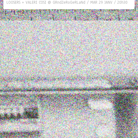
LOOSERS + VALERI COSI @ GRndZeRoGeRLaNd / MAR 29 JANV / 20h30