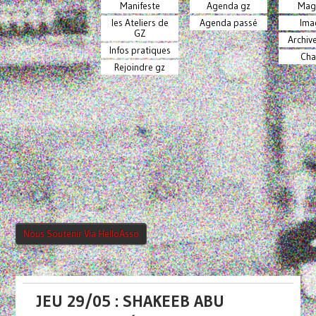
Manifeste
Agenda gz
Mag
les Ateliers de
Agenda passé
Ima
GZ
Archiv
Infos pratiques
Cha
Rejoindre gz
Nous Soutenir Via HelloAsso
JEU 29/05 : SHAKEEB ABU