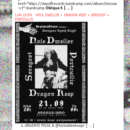
href="https://dayoffrecords.bandcamp.com/album/bezoar
-s-t">bandcamp
Oblique S [ ... ]
LUN 21/09 : HOLE DWELLER + DRAGON KEEP + SEREGOST +
PORTCULLIS
⚔️ URGENTE PISSE & @forbiddenkeepr [ ... ]