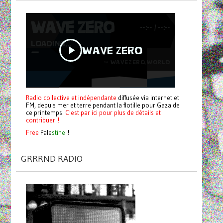
Radio collective et indépendante
diffusée via internet et
FM, depuis mer et terre pendant la flotille pour Gaza de
ce printemps.
C'est par ici pour plus de détails et
contribuer !
Free
Pale
stine
!
GRRRND RADIO