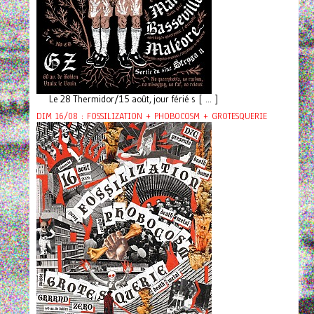
Le 28 Thermidor/15 août, jour férié s [ ... ]
DIM 16/08 : FOSSILIZATION + PHOBOCOSM + GROTESQUERIE