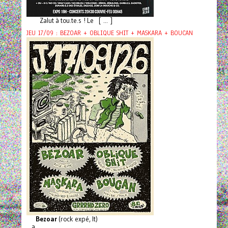
Zalut à tou.te.s ! Le [ ... ]
JEU 17/09 : BEZOAR + OBLIQUE SHIT + MASKARA + BOUCAN
Bezoar
(rock expé, It)
a