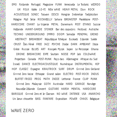
EMO
Finlande
Portugal
Magazine
FUNK
Venezuela
Le Tostaki
WEIRDO
UK
FOLK
Vidéo
LO-FI
NEW WAVE
HEAVY METAL
Divx
ROCK
ACOUSTIQUE
SONIC
Taiwan
DISCO
Hongrie
Indonésie
Tadjikistan
Pologne
Mp3
Série
ROCKABILLY
Sahara
BREAKSTEP
Macédoine
POST-
HARDCORE
CHANT
La triperie
METAL
Danemark
POST
ETHNO
Suisse
Hollande
AVANT-GARDE
STONER
Bar des capucins
Festival
Autriche
TECHNO
UNDERGROUND
IMPRO
DOOM
Somalie
MINIMAL
GRIND
ABSTRACT
BREAKBEAT
République Tchèque
Euskadi
Islande
Suède
CRUST
Îles Féroé
FREE
JAZZ
PSYCHE
Italie
DARK
AMBIANT
Ibiza
Grèce
Russie
BLUES
ART
Kraspek Mysik
Japon
Le Periscope
Ghana
DRONE
BREAKCORE
EXPE
Soutien
NOISE
POP
lab
COLDWAVE
Projection
Canada
POST-PUNK
Pays-bas
Allemagne
Afrique du Sud
Israel
DANCE
ELECTROACOUSTIQUE
Numérique
INSTRUMENTAL
HIP
HOP
CLASSIC
Espagne
KRAUTROCK
SURF
DRUM
Grrrnd Zero Gerland
Grrrnd Zero Vaise
Ethiopie
Grand salon
ELECTRO
POST-ROCK
INDUS
BUFFET FROID
PROG
MATH
INDIE
Lettonie
France
CLAP
PUNK
Grrrnd Zero
Malaysie
GOTH
Australie
HARD
GARAGE
Norvège
Concert
Nouvelle-Zélande
GUITARE
HARSH
MENTAL
HARDCORE
BAROQUE
Grrrnd Zero et le Clacson
NO WAVE
INTENSE
USA
ANARCHO
Un lieux chouette
BASS
FANFARE
Exposition
POWER
CHAOS
Belgique
WAVE ZERO