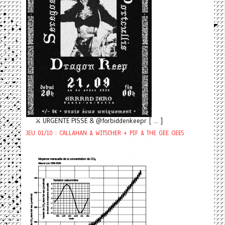
⚔️ URGENTE PISSE & @forbiddenkeepr [ ... ]
JEU 01/10 : CALLAHAN & WITSCHER + PIF & THE GEE GEES