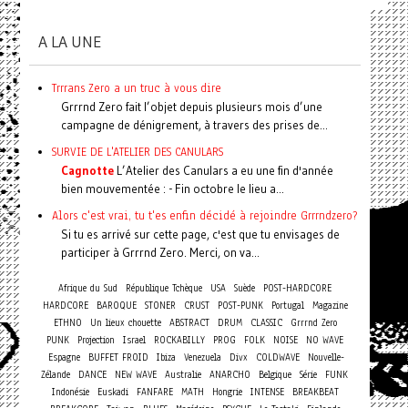
A LA UNE
Trrrans Zero a un truc à vous dire
Grrrnd Zero fait l’objet depuis plusieurs mois d’une
campagne de dénigrement, à travers des prises de...
SURVIE DE L'ATELIER DES CANULARS
Cagnotte
L’Atelier des Canulars a eu une fin d'année
bien mouvementée : - Fin octobre le lieu a...
Alors c'est vrai, tu t'es enfin décidé à rejoindre Grrrndzero?
Si tu es arrivé sur cette page, c'est que tu envisages de
participer à Grrrnd Zero. Merci, on va...
Afrique du Sud
République Tchèque
USA
Suède
POST-HARDCORE
HARDCORE
BAROQUE
STONER
CRUST
POST-PUNK
Portugal
Magazine
ETHNO
Un lieux chouette
ABSTRACT
DRUM
CLASSIC
Grrrnd Zero
PUNK
Projection
Israel
ROCKABILLY
PROG
FOLK
NOISE
NO WAVE
Espagne
BUFFET FROID
Ibiza
Venezuela
Divx
COLDWAVE
Nouvelle-
Zélande
DANCE
NEW WAVE
Australie
ANARCHO
Belgique
Série
FUNK
Indonésie
Euskadi
FANFARE
MATH
Hongrie
INTENSE
BREAKBEAT