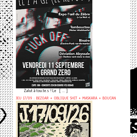
Zalut à tou.te.s ! Le [ ... ]
JEU 17/09 : BEZOAR + OBLIQUE SHIT + MASKARA + BOUCAN