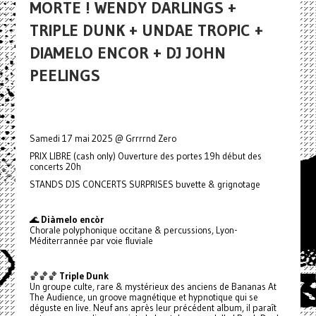
MORTE ! WENDY DARLINGS +
TRIPLE DUNK + UNDAE TROPIC +
DIAMELO ENCOR + DJ JOHN
PEELINGS
Samedi 17 mai 2025 @ Grrrrnd Zero
PRIX LIBRE (cash only) Ouverture des portes 19h début des
concerts 20h
STANDS DJS CONCERTS SURPRISES buvette & grignotage
🌊
Diàmelo encòr
Chorale polyphonique occitane & percussions, Lyon-
Méditerrannée par voie fluviale
🏀
🏀
🏀
Triple Dunk
Un groupe culte, rare & mystérieux des anciens de Bananas At
The Audience, un groove magnétique et hypnotique qui se
déguste en live. Neuf ans après leur précédent album, il paraît