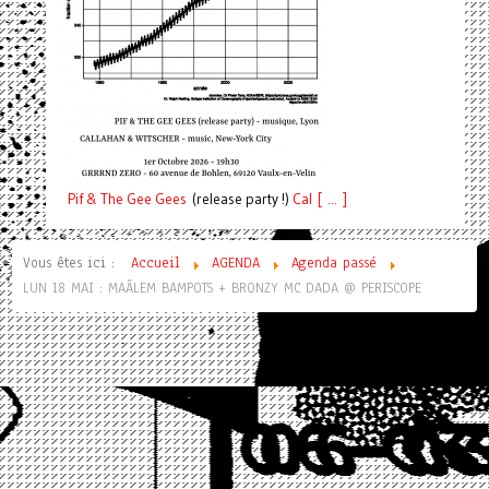
Pif
& The Gee Gees
(release party !)
C
a
l [ ... ]
Vous êtes ici :
Accueil
AGENDA
Agenda passé
LUN 18 MAI : MAÂLEM BAMPOTS + BRONZY MC DADA @ PERISCOPE