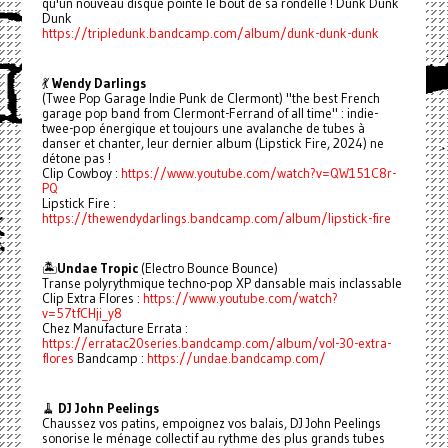
qu'un nouveau disque pointe le bout de sa rondelle ! Dunk Dunk
Dunk
https://tripledunk.bandcamp.com/album/dunk-dunk-dunk
💃
Wendy Darlings
(Twee Pop Garage Indie Punk de Clermont) "the best French
garage pop band from Clermont-Ferrand of all time" : indie-
twee-pop énergique et toujours une avalanche de tubes à
danser et chanter, leur dernier album (Lipstick Fire, 2024) ne
détone pas !
Clip Cowboy :
https://www.youtube.com/watch?v=QW151C8r-
PQ
Lipstick Fire :
https://thewendydarlings.bandcamp.com/album/lipstick-fire
🏝️
Undae Tropic
(Electro Bounce Bounce)
Transe polyrythmique techno-pop XP dansable mais inclassable
Clip Extra Flores :
https://www.youtube.com/watch?
v=57tfCHji_y8
Chez Manufacture Errata :
https://erratac20series.bandcamp.com/album/vol-30-extra-
flores
Bandcamp :
https://undae.bandcamp.com/
🧹
DJ John Peelings
Chaussez vos patins, empoignez vos balais, DJ John Peelings
sonorise le ménage collectif au rythme des plus grands tubes