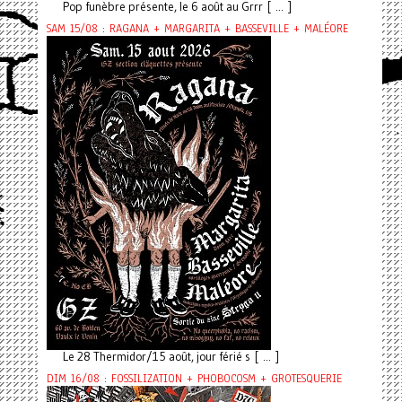
Pop funèbre présente, le 6 août au Grrr [ ... ]
SAM 15/08 : RAGANA + MARGARITA + BASSEVILLE + MALÉORE
Le 28 Thermidor/15 août, jour férié s [ ... ]
DIM 16/08 : FOSSILIZATION + PHOBOCOSM + GROTESQUERIE