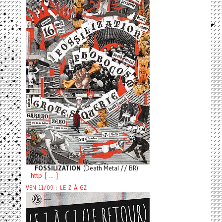
FOSSILIZATION
(Death Metal // BR)
http [ ... ]
VEN 11/09 : LE Z À GZ