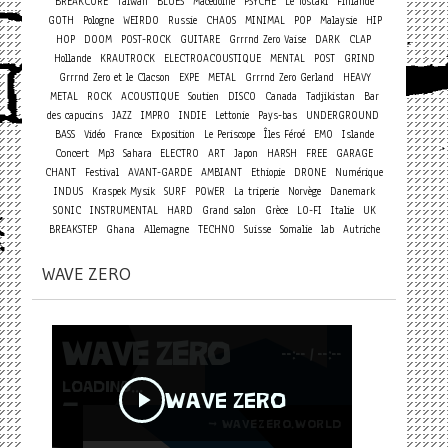
BREAKCORE
Taiwan
BLUES
Macédoine
PSYCHE
Le Tostaki
Finlande
GOTH
Pologne
WEIRDO
Russie
CHAOS
MINIMAL
POP
Malaysie
HIP
HOP
DOOM
POST-ROCK
GUITARE
Grrrnd Zero Vaise
DARK
CLAP
Hollande
KRAUTROCK
ELECTROACOUSTIQUE
MENTAL
POST
GRIND
Grrrnd Zero et le Clacson
EXPE
METAL
Grrrnd Zero Gerland
HEAVY
METAL
ROCK
ACOUSTIQUE
Soutien
DISCO
Canada
Tadjikistan
Bar
des capucins
JAZZ
IMPRO
INDIE
Lettonie
Pays-bas
UNDERGROUND
BASS
Vidéo
France
Exposition
Le Periscope
Îles Féroé
EMO
Islande
Concert
Mp3
Sahara
ELECTRO
ART
Japon
HARSH
FREE
GARAGE
CHANT
Festival
AVANT-GARDE
AMBIANT
Ethiopie
DRONE
Numérique
INDUS
Kraspek Mysik
SURF
POWER
La triperie
Norvège
Danemark
SONIC
INSTRUMENTAL
HARD
Grand salon
Grèce
LO-FI
Italie
UK
BREAKSTEP
Ghana
Allemagne
TECHNO
Suisse
Somalie
lab
Autriche
WAVE ZERO