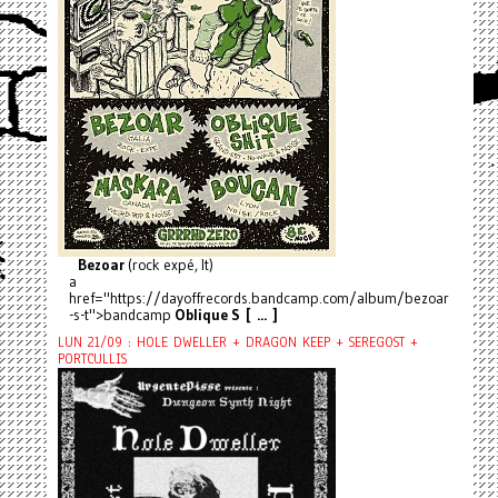
Bezoar
(rock expé, It)
a
href="https://dayoffrecords.bandcamp.com/album/bezoar
-s-t">bandcamp
Oblique S [ ... ]
LUN 21/09 : HOLE DWELLER + DRAGON KEEP + SEREGOST +
PORTCULLIS