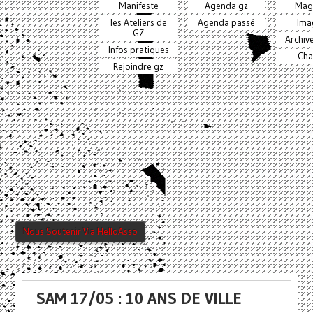
Manifeste
Agenda gz
Mag
les Ateliers de
Agenda passé
Ima
GZ
Archiv
Infos pratiques
Cha
Rejoindre gz
Nous Soutenir Via HelloAsso
SAM 17/05 : 10 ANS DE VILLE