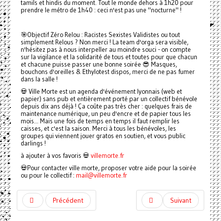
tamils et hindis du moment. Tout le monde dehors à 1h20 pour
prendre le métro de 1h40 : ceci n'est pas une "nocturne" !
🎯
Objectif Zéro Relou : Racistes Sexistes Validistes ou tout
simplement Relous ? Non merci ! La team d'orga sera visible,
n'hésitez pas à nous interpeller au moindre souci - on compte
sur la vigilance et la solidarité de tous et toutes pour que chacun
et chacune puisse passer une bonne soirée
😎
Masques,
bouchons d'oreilles & Ethylotest dispos, merci de ne pas fumer
dans la salle !
💀
Ville Morte est un agenda d'événement lyonnais (web et
papier) sans pub et entièrement porté par un collectif bénévole
depuis dix ans déjà ! Ça coûte pas très cher : quelques frais de
maintenance numérique, un peu d'encre et de papier tous les
mois... Mais une fois de temps en temps il faut remplir les
caisses, et c'est la saison. Merci à tous les bénévoles, les
groupes qui viennent jouer gratos en soutien, et vous public
darlings !
à ajouter à vos favoris
💀
villemorte.fr
💀
Pour contacter ville morte, proposer votre aide pour la soirée
ou pour le collectif :
mail@villemorte.fr
Précédent
Suivant