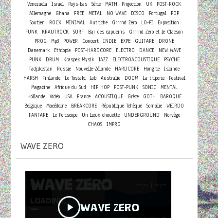
Venezuela
Israel
Pays-bas
Série
MATH
Projection
UK
POST-ROCK
Allemagne
Ghana
FREE
METAL
NO WAVE
DISCO
Portugal
POP
Soutien
ROCK
MINIMAL
Autriche
Grrrnd Zero
LO-FI
Exposition
FUNK
KRAUTROCK
SURF
Bar des capucins
Grrrnd Zero et le Clacson
Concert
PROG
Mp3
POWER
INDIE
EXPE
GUITARE
DRONE
Danemark
Ethiopie
POST-HARDCORE
ELECTRO
DANCE
NEW WAVE
PUNK
DRUM
Kraspek Mysik
JAZZ
ELECTROACOUSTIQUE
PSYCHE
Tadjikistan
Russie
Nouvelle-Zélande
HARDCORE
Hongrie
Islande
HARSH
Finlande
Le Tostaki
lab
Australie
DOOM
La triperie
Festival
Magazine
Afrique du Sud
HIP HOP
POST-PUNK
SONIC
MENTAL
Hollande
Vidéo
USA
France
ACOUSTIQUE
Grèce
GOTH
BAROQUE
Belgique
Macédoine
BREAKCORE
République Tchèque
Somalie
WEIRDO
FANFARE
Le Periscope
Un lieux chouette
UNDERGROUND
Norvège
CHAOS
IMPRO
WAVE ZERO