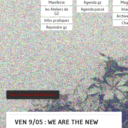
Manifeste
Agenda gz
Mag
les Ateliers de
Agenda passé
Ima
GZ
Archiv
Infos pratiques
Cha
Rejoindre gz
Nous Soutenir Via HelloAsso
VEN 9/05 : WE ARE THE NEW