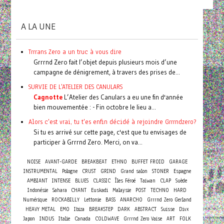
A LA UNE
Trrrans Zero a un truc à vous dire
Grrrnd Zero fait l’objet depuis plusieurs mois d’une
campagne de dénigrement, à travers des prises de...
SURVIE DE L'ATELIER DES CANULARS
Cagnotte
L’Atelier des Canulars a eu une fin d'année
bien mouvementée : - Fin octobre le lieu a...
Alors c'est vrai, tu t'es enfin décidé à rejoindre Grrrndzero?
Si tu es arrivé sur cette page, c'est que tu envisages de
participer à Grrrnd Zero. Merci, on va...
NOISE
AVANT-GARDE
BREAKBEAT
ETHNO
BUFFET FROID
GARAGE
INSTRUMENTAL
Pologne
CRUST
GRIND
Grand salon
STONER
Espagne
AMBIANT
INTENSE
BLUES
CLASSIC
Îles Féroé
Taiwan
CLAP
Suède
Indonésie
Sahara
CHANT
Euskadi
Malaysie
POST
TECHNO
HARD
Numérique
ROCKABILLY
Lettonie
BASS
ANARCHO
Grrrnd Zero Gerland
HEAVY METAL
EMO
Ibiza
BREAKSTEP
DARK
ABSTRACT
Suisse
Divx
Japon
INDUS
Italie
Canada
COLDWAVE
Grrrnd Zero Vaise
ART
FOLK