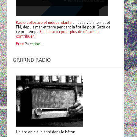
Radio collective et indépendante
diffusée via internet et
FM, depuis mer et terre pendant la flotille pour Gaza de
ce printemps.
C'est par ici pour plus de détails et
contribuer !
Free
Pale
stine
!
GRRRND RADIO
Un arc-en-ciel planté dans le béton.