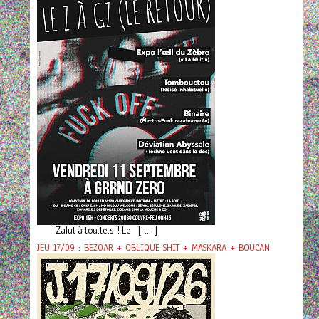
Zalut à tou.te.s ! Le [ ... ]
JEU 17/09 : BEZOAR + OBLIQUE SHIT + MASKARA + BOUCAN