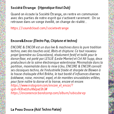
Société Étrange {
Hypnotique Kraut Dub}
Quand on écoute la Société Étrange
,
on rentre en communion
avec des parties de notre esprit qui s'activent rarement . On se
retrouve dans un songe éveillé, on change de réalité...
https://soundcloud.com/societeetrange
Encore&Encor
{Electro Pop, Chiptune et techno}
ENCORE & ENCOR est un duo live & machines dans la pure tradition
techno, avec des touches acid, 8bits et chiptune. Ce tout nouveau
projet (première au Groundzero), résolument festif et taillé pour le
dance-floor, est porté par LESLIE (Leslie Morrier) et Ctrl Alt Supp, deux
producteurs de la scène électronique valentinoise. Minimaliste dans la
partition, maximaliste dans la mise à feu, ENCORE & ENCOR connaît
ses classiques techno, de l'industrielle froide et sharpée de Blawan à
la house chaloupée d'Aril Brikha, le tout bardé d’influences diverses
(coldwave, noise, minimal, expe), et de montées sinusoïdales vrillées,
pour faire naître la danse et la transe, encore et encore.
https://www.instagram.com/encore_et_encor/?
igsh=N3hvdzhuNWpxd3h3#
https://encoreencor.bandcamp.com/album/rubicube-ep
La Peau Douce
{Acid Techno Poésie}