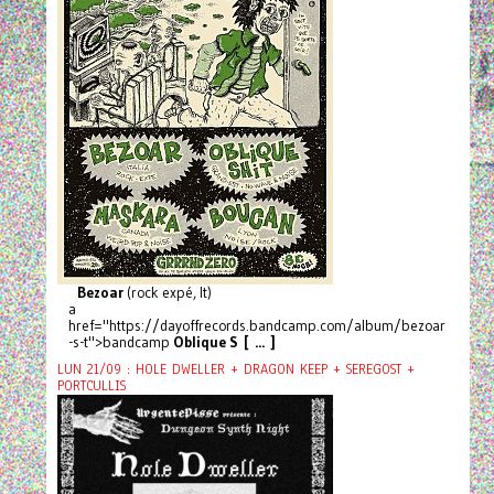
Bezoar
(rock expé, It)
a
href="https://dayoffrecords.bandcamp.com/album/bezoar
-s-t">bandcamp
Oblique S [ ... ]
LUN 21/09 : HOLE DWELLER + DRAGON KEEP + SEREGOST +
PORTCULLIS