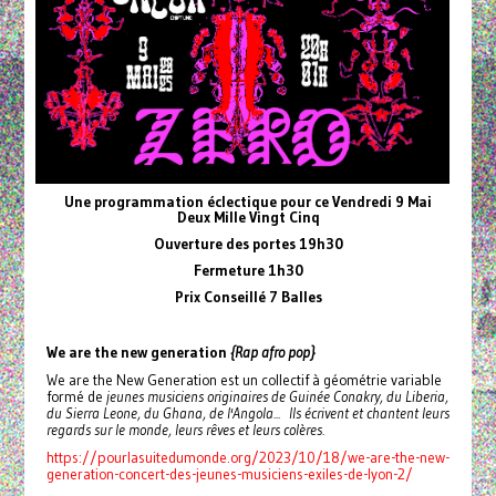
Une programmation éclectique pour ce Vendredi 9 Mai
Deux Mille Vingt Cinq
Ouverture des portes 19h30
Fermeture 1h30
Prix Conseillé 7 Balles
We are the new generation
{Rap afro pop}
We are the New Generation est un collectif à géométrie variable
formé de
jeunes musiciens originaires de Guinée Conakry, du Liberia,
du Sierra Leone, du Ghana, de l'Angola... Ils écrivent et chantent leurs
regards sur le monde, leurs rêves et leurs colères.
https://pourlasuitedumonde.org/2023/10/18/we-are-the-new-
generation-concert-des-jeunes-musiciens-exiles-de-lyon-2/