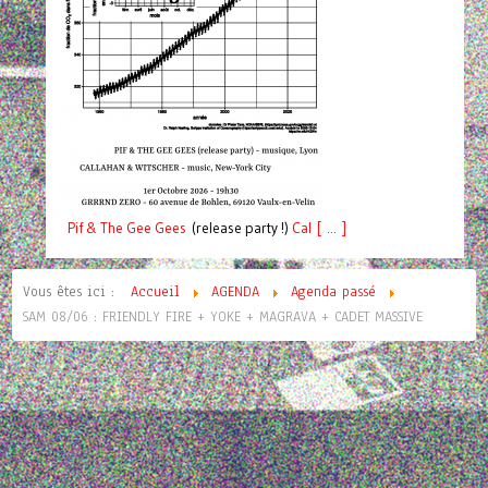
Pif
& The Gee Gees
(release party !)
C
a
l [ ... ]
Vous êtes ici :
Accueil
AGENDA
Agenda passé
SAM 08/06 : FRIENDLY FIRE + YOKE + MAGRAVA + CADET MASSIVE