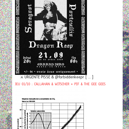
⚔️ URGENTE PISSE & @forbiddenkeepr [ ... ]
JEU 01/10 : CALLAHAN & WITSCHER + PIF & THE GEE GEES