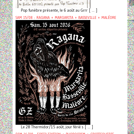
Pop funèbre présente, le 6 août au Grrr [ ... ]
SAM 15/08 : RAGANA + MARGARITA + BASSEVILLE + MALÉORE
Le 28 Thermidor/15 août, jour férié s [ ... ]