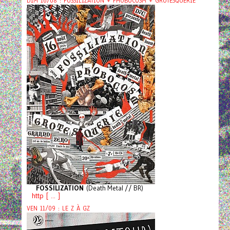
DIM 16/08 : FOSSILIZATION + PHOBOCOSM + GROTESQUERIE
FOSSILIZATION
(Death Metal // BR)
http [ ... ]
VEN 11/09 : LE Z À GZ