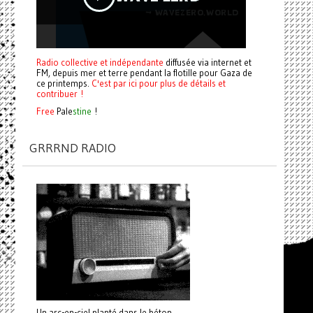
Radio collective et indépendante
diffusée via internet et
FM, depuis mer et terre pendant la flotille pour Gaza de
ce printemps.
C'est par ici pour plus de détails et
contribuer !
Free
Pale
stine
!
GRRRND RADIO
Un arc-en-ciel planté dans le béton.