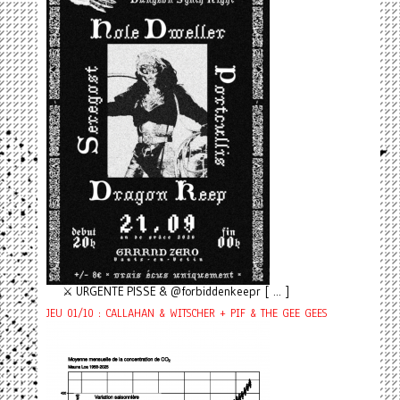
⚔️ URGENTE PISSE & @forbiddenkeepr [ ... ]
JEU 01/10 : CALLAHAN & WITSCHER + PIF & THE GEE GEES