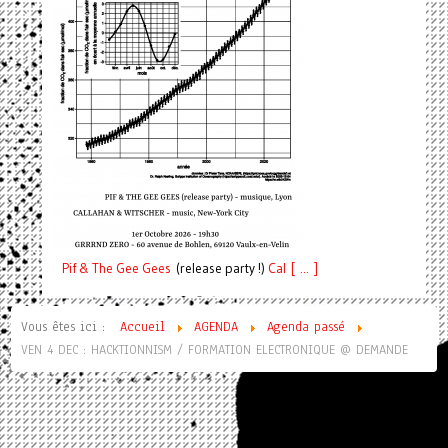
Pif
& The Gee Gees
(release party !)
C
a
l [ ... ]
Vous êtes ici :
Accueil
AGENDA
Agenda passé
VEN 4 DEC : HACKTIONNISM / FORMATION ELECTRONIQUE @ DEMANDE