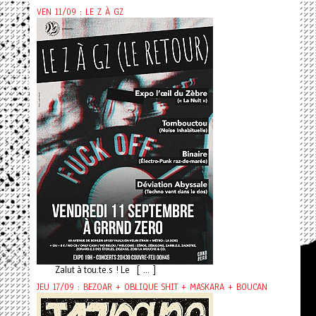
VEN 11/09 : LE Z À GZ
Zalut à tou.te.s ! Le [ ... ]
JEU 17/09 : BEZOAR + OBLIQUE SHIT + MASKARA + BOUCAN