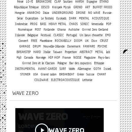
Féroé
LO-FI
BREAKCORE
CLAP
Soutien
HARSH
Espagne
ETHNO
République Tchèque
DISCO
Kraspek Mysik
GRIND
ART
BUFFET FROID
Hongrie
ANARCHO
Ibiza
UNDERGROUND
DRONE
NO WAVE
Russie
Série
Exposition
Le Tostaki
Euskadi
DARK
MENTAL
ACOUSTIQUE
Indonésie
PROG
BASS
HEAVY METAL
CHAOS
SONIC
Venezuela
POP
Numérique
POST
Finlande
Ghana
Autriche
Grrrnd Zero Gerland
Islande
Belgique
Festival
CLASSIC
Portugal
Un lieux chouette
EMO
Concert
FREE
Macédoine
ROCKABILLY
DOOM
UK
Divx
CRUST
GARAGE
DRUM
Nouvelle-Zélande
Danemark
FANFARE
PSYCHE
BREAKSTEP
HARD
Italie
Taiwan
Projection
ABSTRACT
METAL
lab
Mp3
Canada
Norvège
HIP HOP
France
NOISE
Magazine
Pays-bas
Grrrnd Zero et le Clacson
Pologne
Bar des capucins
Ethiopie
INSTRUMENTAL
AVANT-GARDE
SURF
Vidéo
Allemagne
GOTH
Israel
STONER
USA
Grand salon
BREAKBEAT
Grèce
Suisse
CHANT
COLDWAVE
ELECTROACOUSTIQUE
Lettonie
WAVE ZERO