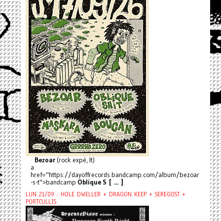
Bezoar
(rock expé, It)
a
href="https://dayoffrecords.bandcamp.com/album/bezoar
-s-t">bandcamp
Oblique S [ ... ]
LUN 21/09 : HOLE DWELLER + DRAGON KEEP + SEREGOST +
PORTCULLIS