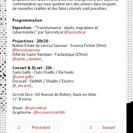
contemplation qui nous guident vers des univers dans lesquels
de nouvelles réalités et des futurs pluriels sont possibles.
Programmation
Exposition
- “Transhumance : objets, migrations et
cybermondes” par Syncretical
@syncretical
Projections - 20h30 :
Nation Estate de Larissa Sansour - Science Fiction (9mn)
@larissasansour
DAW de Samir Ramdani - Fantastique (29mn)
@samir_ramdani_
Concert & Dj set - 22h :
Sami Galbi - Club-Chaâbi / Raï beats
@sami.galbi
Doracell - SWANA / Shaâbi / Electro
@_doracell_
Grrrnd Zéro - 60 Avenue de Bohlen, Vaulx-en-Velin
+/- 8 euros
Visuel :
@syncretical
Graphisme :
@no.more.trashhh
Précédent
Suivant