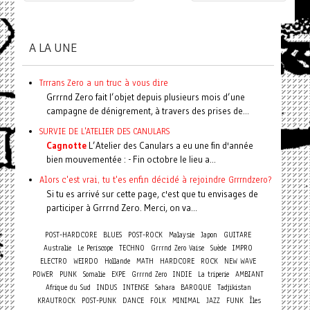
A LA UNE
Trrrans Zero a un truc à vous dire
Grrrnd Zero fait l’objet depuis plusieurs mois d’une
campagne de dénigrement, à travers des prises de...
SURVIE DE L'ATELIER DES CANULARS
Cagnotte
L’Atelier des Canulars a eu une fin d'année
bien mouvementée : - Fin octobre le lieu a...
Alors c'est vrai, tu t'es enfin décidé à rejoindre Grrrndzero?
Si tu es arrivé sur cette page, c'est que tu envisages de
participer à Grrrnd Zero. Merci, on va...
POST-HARDCORE
BLUES
POST-ROCK
Malaysie
Japon
GUITARE
Australie
Le Periscope
TECHNO
Grrrnd Zero Vaise
Suède
IMPRO
ELECTRO
WEIRDO
Hollande
MATH
HARDCORE
ROCK
NEW WAVE
POWER
PUNK
Somalie
EXPE
Grrrnd Zero
INDIE
La triperie
AMBIANT
Afrique du Sud
INDUS
INTENSE
Sahara
BAROQUE
Tadjikistan
KRAUTROCK
POST-PUNK
DANCE
FOLK
MINIMAL
JAZZ
FUNK
Îles