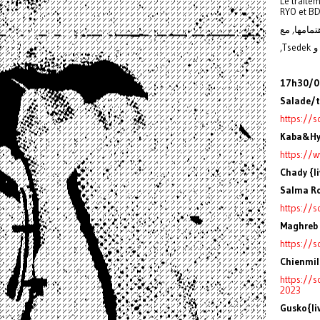
Le traite
RYO et BD
17h30/00
Salade/t
https://
Kaba&Hy
https://
Chady {l
Salma Ro
https://
Maghreb 
https://
Chienmill
https://s
2023
Gusko{li