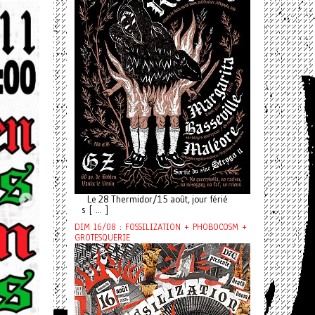
Le 28 Thermidor/15 août, jour férié
s [ ... ]
DIM 16/08 : FOSSILIZATION + PHOBOCOSM +
GROTESQUERIE