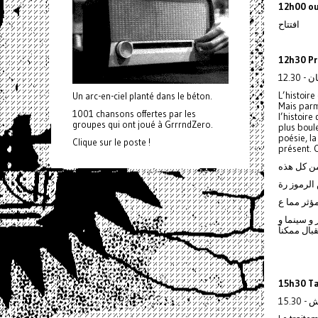
12h00 ou
افتتاح
12h30 Pr
L’histoire
Un arc-en-ciel planté dans le béton.
Mais parm
1001 chansons offertes par les
l’histoire
groupes qui ont joué à GrrrndZero.
plus boul
poésie, la
Clique sur le poste !
présent. C
من كل هذه
 الرموز رة
ال ممكناً
15h30 Ta
15.30