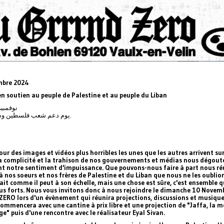
mbre 2024
n soutien au peuple de Palestine et au peuple du Liban
 نوفمبير 2024
يوم دعم شعب فلسطين وشعب لبنان.
ur des images et vidéos plus horribles les unes que les autres arrivent su
La complicité et la trahison de nos gouvernements et médias nous dégout
nt notre sentiment d'impuissance. Que pouvons-nous faire à part nous ré
 nos soeurs et nos frères de Palestine et du Liban que nous ne les oublio
it comme il peut à son échelle, mais une chose est sûre, c'est ensemble 
lus forts. Nous vous invitons donc à nous rejoindre le dimanche 10 Novem
ERO lors d'un évènement qui réunira projections, discussions et musique
ommencera avec une cantine à prix libre et une projection de "Jaffa, la 
ge" puis d'une rencontre avec le réalisateur Eyal Sivan.