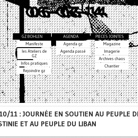
GZ BOHLEN
AGENDA
PIECES JOINTES
Manifeste
Agenda gz
Magazine
les Ateliers de
Agenda passé
Imagerie
GZ
Archives chaos
Infos pratiques
Chantier
Rejoindre gz
 10/11 : JOURNÉE EN SOUTIEN AU PEUPLE D
STINIE ET AU PEUPLE DU LIBAN