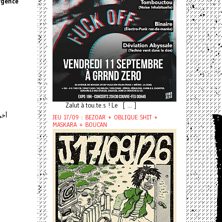
rgence
Zalut à tou.te.s ! Le [ ... ]
أخو
JEU 17/09 : BEZOAR + OBLIQUE SHIT +
MASKARA + BOUCAN