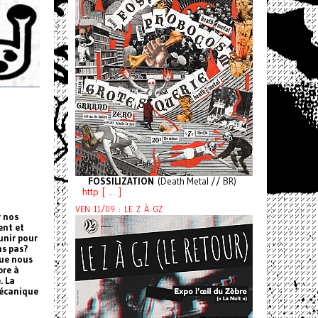
FOSSILIZATION
(Death Metal // BR)
http [ ... ]
VEN 11/09 : LE Z À GZ
r nos
ent et
unir pour
ns pas?
que nous
bre à
. La
mécanique