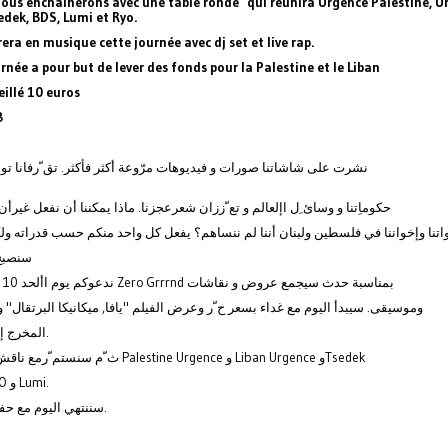
nous enchaînerons avec une table ronde qui réunira Urgence Palestine, U
edek, BDS, Lumi et Ryo.
era en musique cette journée avec dj set et live rap.
rnée a pour but de lever des fonds pour la Palestine et le Liban
eillé 10 euros
B
نشرت على شاشاتنا صورات و فيديوهات مرّوعة أكثر فأكثر. تق ّرفانا توا
حكوماِتنا و وسائ ِل اإلعالم و تع ّززان شعرعجزنا. ماذا يمكننا أن نفعل غيرأن 
اتنا وإخواننا في فلسطين ولبنان أننا لم ننساهم؟ يفعل كل واحد منكم حسب قدراته ولكن
سنصبح 
ندعوكم يوم األحد 10 نوفمبر قي Zero Grrrnd بمناسبة حدث سيجمع عروض و نقاشات
وموسيقى. سيبدأ اليوم مع غداء بسعر ح ّر وعرض الفيلم "يافا, ميكانيكا البرتقال" و
المخرج إيال سيفان.
ث ّم سنستم ّرمع ناقش في وجود Palestine Urgence و Liban Urgence وTsedek
وBDS وRYO و Lumi.
سننتهي اليوم مع حفلة مسيقى.