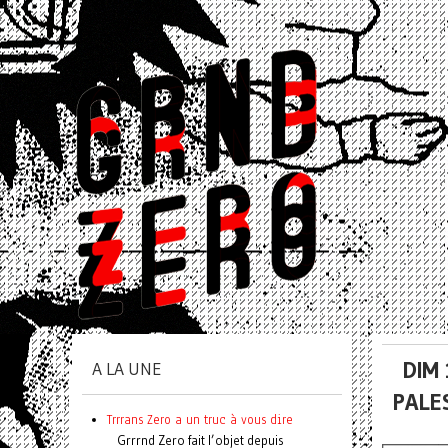
DIM
A LA UNE
PALE
Trrrans Zero a un truc à vous dire
Grrrnd Zero fait l’objet depuis