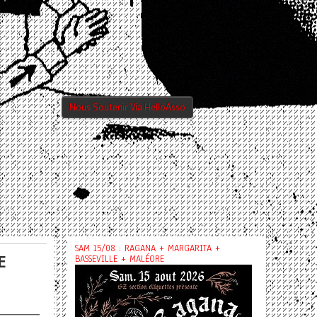
Nous Soutenir Via HelloAsso
SAM 15/08 : RAGANA + MARGARITA +
E
BASSEVILLE + MALÉORE