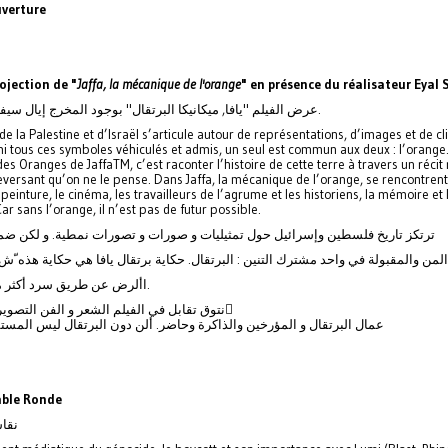
verture
ojection de "
Jaffa, la mécanique de l'orange
" en présence du réalisateur Eyal 
12.30 - عرض الفيلم "يافا, ميكانيكا البرتقال" بوجود المخرج إيال سيفان.
 de la Palestine et d’Israël s’articule autour de représentations, d’images et de cl
i tous ces symboles véhiculés et admis, un seul est commun aux deux : l’orange
 des Oranges de JaffaTM, c’est raconter l’histoire de cette terre à travers un récit 
eversant qu’on ne le pense. Dans Jaffa, la mécanique de l’orange, se rencontrent
 peinture, le cinéma, les travailleurs de l’agrume et les historiens, la mémoire et 
ar sans l’orange, il n’est pas de futur possible.
ترتكز تاريخ فلسطين وإسرائيل حول تمثيليات و صورات و تصورات نمطية. و لكن ض
المن والمقبولة في واحد مشترك التنين : البرتقال. حكاية برتقال يافا هي حكاية هذه ّش
األرض عن طريق سرد أكثر مؤثر مما ع.
نتوق تقابل في الفيلم الشعر و الفن التصوير و سينما و ّ
عمال البرتقال و المؤرخين والذاكرة وحاضر. ألن دون البرتقال ليس المستقب
ble Ronde
 - نقاش