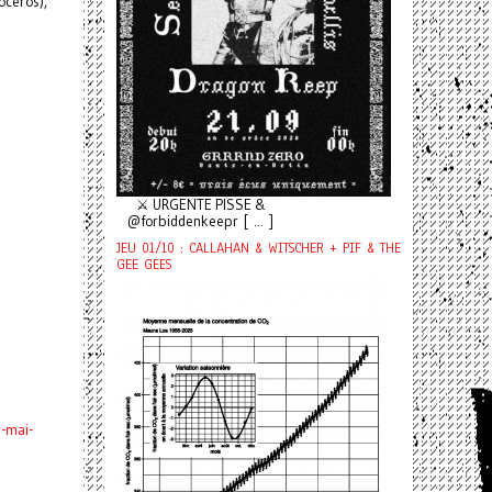
océros),
⚔️ URGENTE PISSE &
@forbiddenkeepr [ ... ]
JEU 01/10 : CALLAHAN & WITSCHER + PIF & THE
GEE GEES
7-mai-