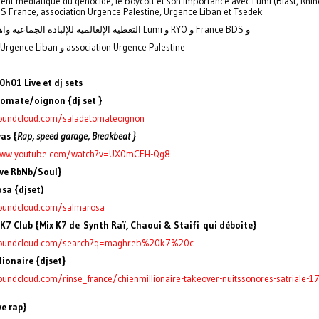
ment médiatique du génocide, le boycott et son importance avec Lumi (Blast, Rhin
S France, association Urgence Palestine, Urgence Liban et Tsedek
التغطية الإلعالمية للإلبادة الجماعية واهتمامها, مع Lumi و RYO و France BDS و
,Tsedek و Urgence Liban و association Urgence Palestine
h01 Live et dj sets
omate/oignon {dj set }
soundcloud.com/saladetomateoignon
as {
Rap, speed garage, Breakbeat }
www.youtube.com/watch?v=UX0mCEH-Qg8
ive RbNb/Soul}
sa {djset)
soundcloud.com/salmarosa
K7 Club {Mix K7 de
Synth Raï, Chaoui & Staifi
qui déboite}
soundcloud.com/search?q=maghreb%20k7%20c
ionaire {djset}
oundcloud.com/rinse_france/chienmillionaire-takeover-nuitssonores-satriale-1
ve rap}