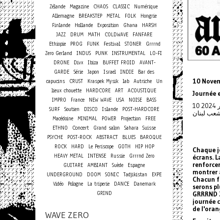
Zélande
Magazine
CHAOS
CLASSIC
Numérique
Allemagne
BREAKSTEP
METAL
FOLK
Hongrie
Finlande
Hollande
Exposition
Ghana
HARSH
JAZZ
DRUM
MATH
COLDWAVE
FANFARE
Ethiopie
PROG
FUNK
Festival
STONER
Grrrnd
Zero Gerland
INDUS
PUNK
INSTRUMENTAL
LO-FI
DRONE
Divx
Ibiza
BUFFET FROID
AVANT-
GARDE
Série
Japon
Israel
INDIE
Bar des
10 Nove
capucins
CRUST
Kraspek Mysik
lab
Autriche
Un
lieux chouette
HARDCORE
ART
ACOUSTIQUE
Journée e
IMPRO
France
NEW WAVE
USA
NOISE
BASS
10
SURF
Soutien
DISCO
Islande
POST-HARDCORE
Macédoine
MINIMAL
POWER
Projection
FREE
Concert
ETHNO
Grand salon
Sahara
Suisse
PSYCHE
POST-ROCK
ABSTRACT
BLUES
BAROQUE
ROCK
HARD
Le Periscope
GOTH
HIP HOP
Chaque jo
HEAVY METAL
INTENSE
Russie
Grrrnd Zero
écrans. 
renforce
GUITARE
AMBIANT
Suède
Espagne
montrer à
UNDERGROUND
DOOM
SONIC
Tadjikistan
EXPE
Chacun fa
Vidéo
Pologne
La triperie
DANCE
Danemark
serons p
GRIND
GRRRND Z
journée c
de l'oran
WAVE ZERO