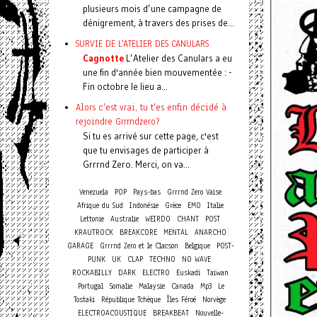
plusieurs mois d’une campagne de
dénigrement, à travers des prises de...
SURVIE DE L'ATELIER DES CANULARS
Cagnotte
L’Atelier des Canulars a eu
une fin d'année bien mouvementée : -
Fin octobre le lieu a...
Alors c'est vrai, tu t'es enfin décidé à
rejoindre Grrrndzero?
Si tu es arrivé sur cette page, c'est
que tu envisages de participer à
Grrrnd Zero. Merci, on va...
Venezuela
POP
Pays-bas
Grrrnd Zero Vaise
Afrique du Sud
Indonésie
Grèce
EMO
Italie
Lettonie
Australie
WEIRDO
CHANT
POST
KRAUTROCK
BREAKCORE
MENTAL
ANARCHO
GARAGE
Grrrnd Zero et le Clacson
Belgique
POST-
PUNK
UK
CLAP
TECHNO
NO WAVE
ROCKABILLY
DARK
ELECTRO
Euskadi
Taiwan
Portugal
Somalie
Malaysie
Canada
Mp3
Le
Tostaki
République Tchèque
Îles Féroé
Norvège
ELECTROACOUSTIQUE
BREAKBEAT
Nouvelle-