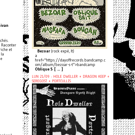
Sivan
ichés.
. Raconter
riche et
Bezoar
(rock expé, It)
 la
a
le
href="https://dayoffrecords.bandcamp.c
om/album/bezoar-s-t">bandcamp
Oblique S [ ... ]
LUN 21/09 : HOLE DWELLER + DRAGON KEEP +
SEREGOST + PORTCULLIS