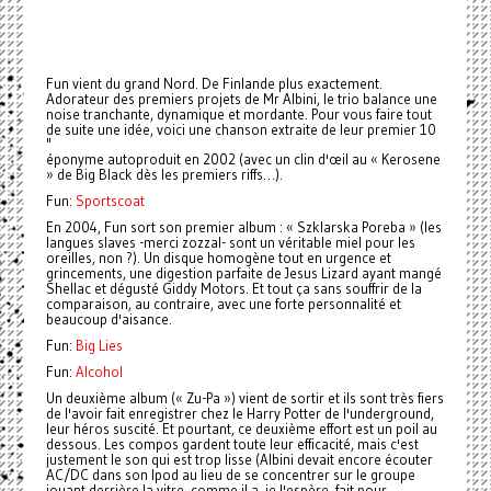
Fun vient du grand Nord. De Finlande plus exactement.
Adorateur des premiers projets de Mr Albini, le trio balance une
noise tranchante, dynamique et mordante. Pour vous faire tout
de suite une idée, voici une chanson extraite de leur premier 10
"
éponyme autoproduit en 2002 (avec un clin d'œil au « Kerosene
» de Big Black dès les premiers riffs…).
Fun:
Sportscoat
En 2004, Fun sort son premier album : « Szklarska Poreba » (les
langues slaves -merci zozzal- sont un véritable miel pour les
oreilles, non ?). Un disque homogène tout en urgence et
grincements, une digestion parfaite de Jesus Lizard ayant mangé
Shellac et dégusté Giddy Motors. Et tout ça sans souffrir de la
comparaison, au contraire, avec une forte personnalité et
beaucoup d'aisance.
Fun:
Big Lies
Fun:
Alcohol
Un deuxième album (« Zu-Pa ») vient de sortir et ils sont très fiers
de l'avoir fait enregistrer chez le Harry Potter de l'underground,
leur héros suscité. Et pourtant, ce deuxième effort est un poil au
dessous. Les compos gardent toute leur efficacité, mais c'est
justement le son qui est trop lisse (Albini devait encore écouter
AC/DC dans son Ipod au lieu de se concentrer sur le groupe
jouant derrière la vitre, comme il a, je l'espère, fait pour