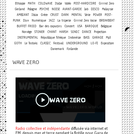
Ethiopie
MATH
COLDWAVE
Italie
Vidéo
POST-HARDCORE
Grrrnd Zero
Gerland
Pologne
PSYCHE
NOISE
AVANT-GARDE
lab
DISCO
Malaysie
AMBIANT
Ibiza
Grèce
CRUST
DARK
MENTAL
Série
POWER
POST-
PUNK
Divx
Numérique
JAZZ
La triperie
Grrrnd Zero Vaise
BREAKBEAT
Concert
BUFFET FROID
Bar des capucins
USA
BAROQUE
Belgique
Norvège
STONER
CHANT
HARSH
SONIC
DANCE
Projection
INSTRUMENTAL
République Tchèque
Indonésie
BASS
GARAGE
Mp3
GOTH
Le Tostaki
CLASSIC
Festival
UNDERGROUND
LO-FI
Exposition
Danemark
Finlande
WAVE ZERO
Radio collective et indépendante
diffusée via internet et
FM, depuis mer et terre pendant la flotille pour Gaza de