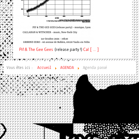
Pif
& The Gee Gees
(release party !)
C
a
l [ ... ]
Vous êtes ici :
Accueil
AGENDA
Agenda passé