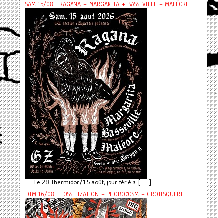
SAM 15/08 : RAGANA + MARGARITA + BASSEVILLE + MALÉORE
Le 28 Thermidor/15 août, jour férié s [ ... ]
DIM 16/08 : FOSSILIZATION + PHOBOCOSM + GROTESQUERIE