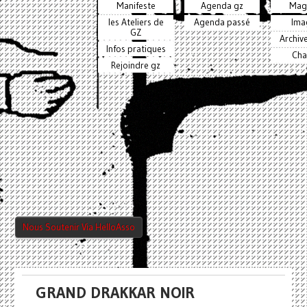
Manifeste
Agenda gz
Mag
les Ateliers de
Agenda passé
Ima
GZ
Archiv
Infos pratiques
Cha
Rejoindre gz
Nous Soutenir Via HelloAsso
GRAND DRAKKAR NOIR