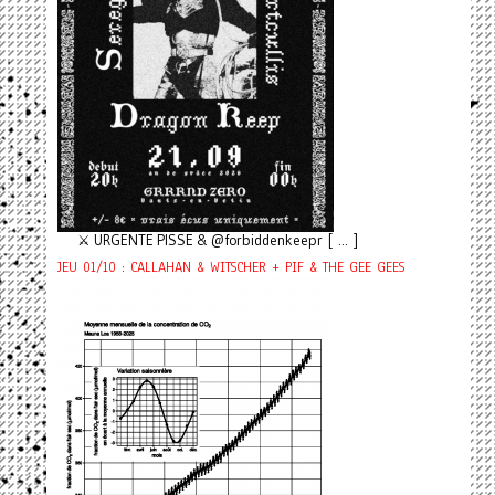
⚔️ URGENTE PISSE & @forbiddenkeepr [ ... ]
JEU 01/10 : CALLAHAN & WITSCHER + PIF & THE GEE GEES