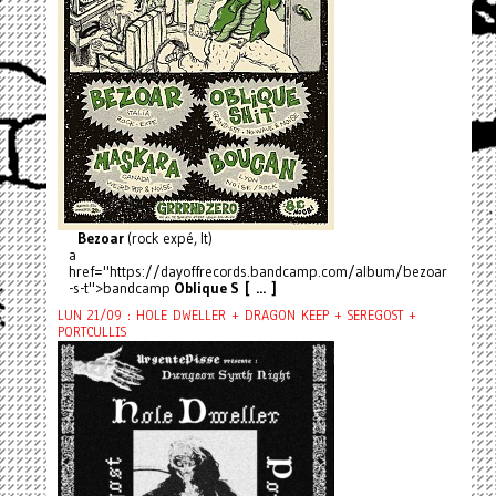
Bezoar
(rock expé, It)
a
href="https://dayoffrecords.bandcamp.com/album/bezoar
-s-t">bandcamp
Oblique S [ ... ]
LUN 21/09 : HOLE DWELLER + DRAGON KEEP + SEREGOST +
PORTCULLIS