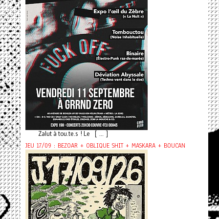
Zalut à tou.te.s ! Le [ ... ]
JEU 17/09 : BEZOAR + OBLIQUE SHIT + MASKARA + BOUCAN