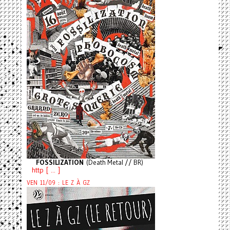
FOSSILIZATION
(Death Metal // BR)
http [ ... ]
VEN 11/09 : LE Z À GZ