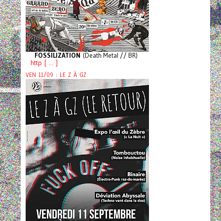
FOSSILIZATION
(Death Metal // BR)
http [ ... ]
VEN 11/09 : LE Z À GZ