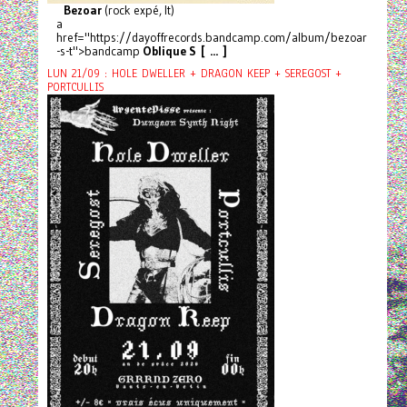
Bezoar
(rock expé, It)
a
href="https://dayoffrecords.bandcamp.com/album/bezoar
-s-t">bandcamp
Oblique S [ ... ]
LUN 21/09 : HOLE DWELLER + DRAGON KEEP + SEREGOST +
PORTCULLIS