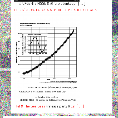
⚔️ URGENTE PISSE & @forbiddenkeepr [ ... ]
JEU 01/10 : CALLAHAN & WITSCHER + PIF & THE GEE GEES
Pif
& The Gee Gees
(release party !)
C
a
l [ ... ]