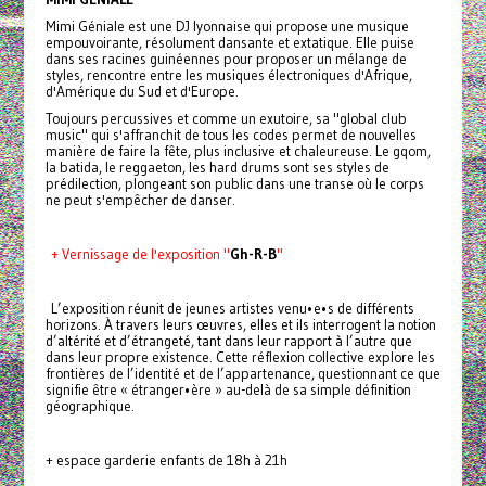
Mimi Géniale est une DJ lyonnaise qui propose une musique
empouvoirante, résolument dansante et extatique. Elle puise
dans ses racines guinéennes pour proposer un mélange de
styles, rencontre entre les musiques électroniques d'Afrique,
d'Amérique du Sud et d'Europe.
Toujours percussives et comme un exutoire, sa "global club
music" qui s'affranchit de tous les codes permet de nouvelles
manière de faire la fête, plus inclusive et chaleureuse. Le gqom,
la batida, le reggaeton, les hard drums sont ses styles de
prédilection, plongeant son public dans une transe où le corps
ne peut s'empêcher de danser.
+ Vernissage de l'exposition "
Gh-R-B
"
L’exposition réunit de jeunes artistes venu•e•s de différents
horizons. À travers leurs œuvres, elles et ils interrogent la notion
d’altérité et d’étrangeté, tant dans leur rapport à l’autre que
dans leur propre existence. Cette réflexion collective explore les
frontières de l’identité et de l’appartenance, questionnant ce que
signifie être « étranger•ère » au-delà de sa simple définition
géographique.
+ espace garderie enfants de 18h à 21h