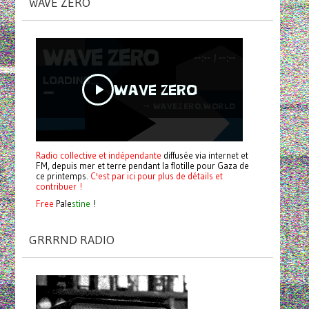
WAVE ZERO
Radio collective et indépendante
diffusée via internet et
FM, depuis mer et terre pendant la flotille pour Gaza de
ce printemps.
C'est par ici pour plus de détails et
contribuer !
Free
Pale
stine
!
GRRRND RADIO