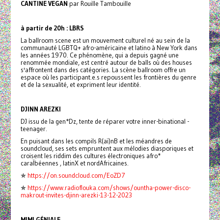
CANTINE VEGAN
par Rouille Tambouille
à partir de 20h : LBRS
La ballroom scene est un mouvement culturel né au sein de la
communauté LGBTQ+ afro-américaine et latino à New York dans
les années 1970. Ce phénomène, qui a depuis gagné une
renommée mondiale, est centré autour de balls où des houses
s'affrontent dans des catégories. La scène ballroom offre un
espace où les participant.e.s repoussent les frontières du genre
et de la sexualité, et expriment leur identité.
DJINN AREZKI
DJ issu de la gen*Dz, tente de réparer votre inner-binational -
teenager.
En puisant dans les compils R(aï)nB et les méandres de
soundcloud, ses sets empruntent aux mélodies diasporiques et
croisent les riddim des cultures électroniques afro*
caraÏbéennes , latinX et nordAfricaines.
✯
https://on.soundcloud.com/EoZD7
✯
https://www.radioflouka.com/shows/ountha-power-disco-
makrout-invites-djinn-arezki-13-12-2023
MIMI GÉNIALE