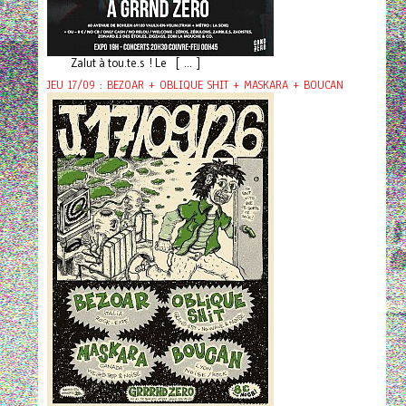
Zalut à tou.te.s ! Le [ ... ]
JEU 17/09 : BEZOAR + OBLIQUE SHIT + MASKARA + BOUCAN