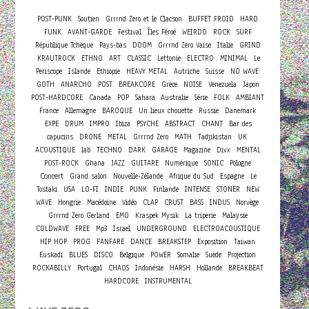
POST-PUNK
Soutien
Grrrnd Zero et le Clacson
BUFFET FROID
HARD
FUNK
AVANT-GARDE
Festival
Îles Féroé
WEIRDO
ROCK
SURF
République Tchèque
Pays-bas
DOOM
Grrrnd Zero Vaise
Italie
GRIND
KRAUTROCK
ETHNO
ART
CLASSIC
Lettonie
ELECTRO
MINIMAL
Le
Periscope
Islande
Ethiopie
HEAVY METAL
Autriche
Suisse
NO WAVE
GOTH
ANARCHO
POST
BREAKCORE
Grèce
NOISE
Venezuela
Japon
POST-HARDCORE
Canada
POP
Sahara
Australie
Série
FOLK
AMBIANT
France
Allemagne
BAROQUE
Un lieux chouette
Russie
Danemark
EXPE
DRUM
IMPRO
Ibiza
PSYCHE
ABSTRACT
CHANT
Bar des
capucins
DRONE
METAL
Grrrnd Zero
MATH
Tadjikistan
UK
ACOUSTIQUE
lab
TECHNO
DARK
GARAGE
Magazine
Divx
MENTAL
POST-ROCK
Ghana
JAZZ
GUITARE
Numérique
SONIC
Pologne
Concert
Grand salon
Nouvelle-Zélande
Afrique du Sud
Espagne
Le
Tostaki
USA
LO-FI
INDIE
PUNK
Finlande
INTENSE
STONER
NEW
WAVE
Hongrie
Macédoine
Vidéo
CLAP
CRUST
BASS
INDUS
Norvège
Grrrnd Zero Gerland
EMO
Kraspek Mysik
La triperie
Malaysie
COLDWAVE
FREE
Mp3
Israel
UNDERGROUND
ELECTROACOUSTIQUE
HIP HOP
PROG
FANFARE
DANCE
BREAKSTEP
Exposition
Taiwan
Euskadi
BLUES
DISCO
Belgique
POWER
Somalie
Suède
Projection
ROCKABILLY
Portugal
CHAOS
Indonésie
HARSH
Hollande
BREAKBEAT
HARDCORE
INSTRUMENTAL