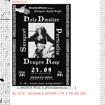
PORTCULLIS
⚔️ URGENTE PISSE & @forbiddenkeepr [ ... ]
JEU 01/10 : CALLAHAN & WITSCHER + PIF & THE GEE GEES