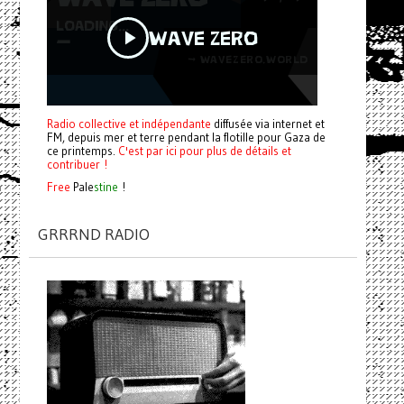
Radio collective et indépendante
diffusée via internet et
FM, depuis mer et terre pendant la flotille pour Gaza de
ce printemps.
C'est par ici pour plus de détails et
contribuer !
Free
Pale
stine
!
GRRRND RADIO