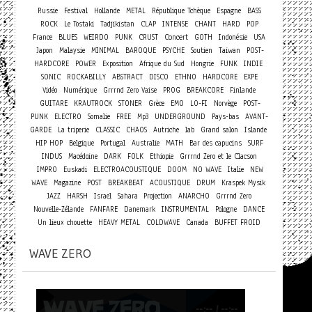
Russie
Festival
Hollande
METAL
République Tchèque
Espagne
BASS
ROCK
Le Tostaki
Tadjikistan
CLAP
INTENSE
CHANT
HARD
POP
Concert
France
BLUES
WEIRDO
PUNK
CRUST
GOTH
Indonésie
USA
Japon
Malaysie
MINIMAL
BAROQUE
PSYCHE
Soutien
Taiwan
POST-
HARDCORE
POWER
Exposition
Afrique du Sud
Hongrie
FUNK
INDIE
SONIC
ROCKABILLY
ABSTRACT
DISCO
ETHNO
HARDCORE
EXPE
Vidéo
Numérique
Grrrnd Zero Vaise
PROG
BREAKCORE
Finlande
GUITARE
KRAUTROCK
STONER
Grèce
EMO
LO-FI
Norvège
POST-
PUNK
ELECTRO
Somalie
FREE
Mp3
UNDERGROUND
Pays-bas
AVANT-
GARDE
La triperie
CLASSIC
CHAOS
Autriche
lab
Grand salon
Islande
HIP HOP
Belgique
Portugal
Australie
MATH
Bar des capucins
SURF
INDUS
Macédoine
DARK
FOLK
Ethiopie
Grrrnd Zero et le Clacson
IMPRO
Euskadi
ELECTROACOUSTIQUE
DOOM
NO WAVE
Italie
NEW
WAVE
Magazine
POST
BREAKBEAT
ACOUSTIQUE
DRUM
Kraspek Mysik
JAZZ
HARSH
Israel
Sahara
Projection
ANARCHO
Grrrnd Zero
Nouvelle-Zélande
FANFARE
Danemark
INSTRUMENTAL
Pologne
DANCE
Un lieux chouette
HEAVY METAL
COLDWAVE
Canada
BUFFET FROID
WAVE ZERO