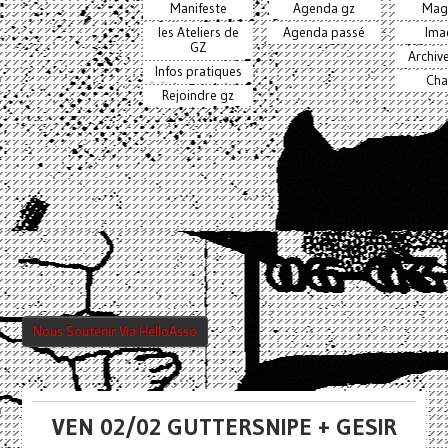
Manifeste
Agenda gz
Mag
les Ateliers de
Agenda passé
Ima
GZ
Archiv
Infos pratiques
Cha
Rejoindre gz
Nous Soutenir Via HelloAsso
VEN 02/02 GUTTERSNIPE + GESIR