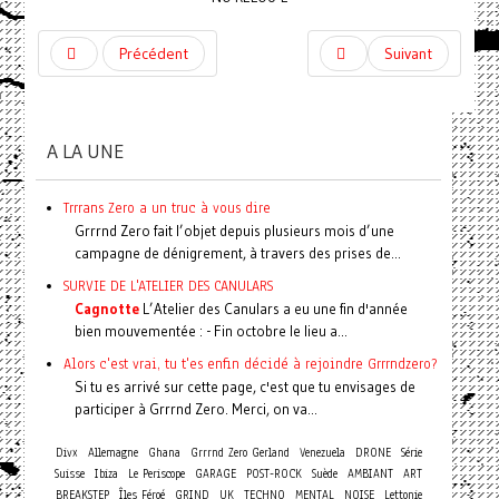
Précédent
Suivant
A LA UNE
Trrrans Zero a un truc à vous dire
Grrrnd Zero fait l’objet depuis plusieurs mois d’une
campagne de dénigrement, à travers des prises de...
SURVIE DE L'ATELIER DES CANULARS
Cagnotte
L’Atelier des Canulars a eu une fin d'année
bien mouvementée : - Fin octobre le lieu a...
Alors c'est vrai, tu t'es enfin décidé à rejoindre Grrrndzero?
Si tu es arrivé sur cette page, c'est que tu envisages de
participer à Grrrnd Zero. Merci, on va...
Divx
Allemagne
Ghana
Grrrnd Zero Gerland
Venezuela
DRONE
Série
Suisse
Ibiza
Le Periscope
GARAGE
POST-ROCK
Suède
AMBIANT
ART
BREAKSTEP
Îles Féroé
GRIND
UK
TECHNO
MENTAL
NOISE
Lettonie