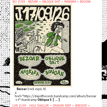
JEU 17/09 : BEZOAR + OBLIQUE SHIT + MASKARA + BOUCAN
Bezoar
(rock expé, It)
a
href="https://dayoffrecords.bandcamp.com/album/bezoar
-s-t">bandcamp
Oblique S [ ... ]
LUN 21/09 : HOLE DWELLER + DRAGON KEEP + SEREGOST +