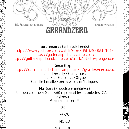
Guttersnipe (
anti rock Leeds)
https://www.youtube.com/watch?v=wiXBVLBZ9S8&t=101s
https://guttersnipe.bandcamp.com/
https://guttersnipe.bandcamp.com/track/ode-to-spongehouse
Gésir
(Expe)
https://camilleemaille.bandcamp.com/.../g-sir-live-in-cubzac
Julien Desailly - Cornemuse
Jean-Luc Guionnet - Orgue
Camille Émaille - percussions métalliques
Maléore
(Speedcore médiéval)
Un peu comme si Sunn-o))) reprenait les Fabulettes D'Anne
Sylvestre)
Premier concert !!!
20h
+/-7€
NO CB
NO RELOU-E