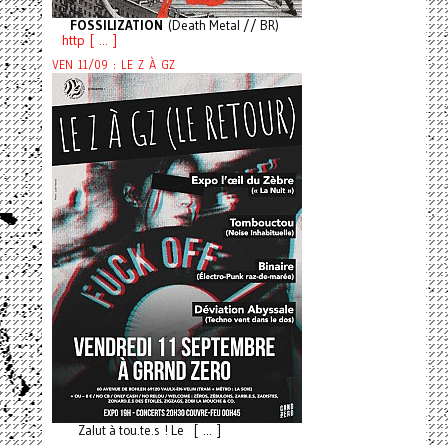
FOSSILIZATION
(Death Metal // BR)
http [ ... ]
VEN 11/09 : LE Z À GZ
Zalut à tou.te.s ! Le [ ... ]