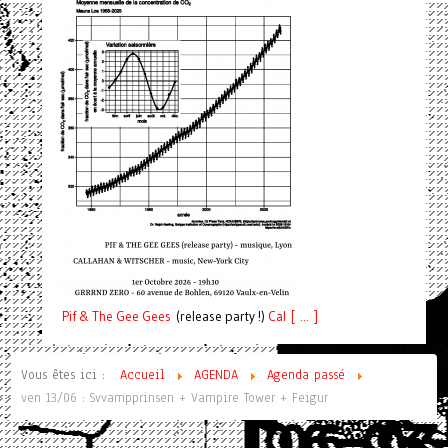
Pif
& The Gee Gees
(release party !)
C
a
l [ ... ]
Vous êtes ici :
Accueil
AGENDA
Agenda passé
ven 13/06 : Svvampprinsen + Vampire Tower + Feigur