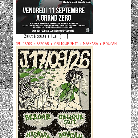
Zalut à tou.te.s ! Le [ ... ]
JEU 17/09 : BEZOAR + OBLIQUE SHIT + MASKARA + BOUCAN