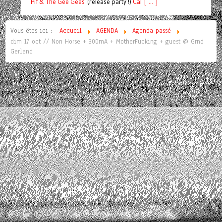
Pif
& The Gee Gees
(release party !)
C
a
l [ ... ]
Vous êtes ici :
Accueil
AGENDA
Agenda passé
dim 17 oct // Non Horse + 300mA + MotherFucking + guest @ Grnd
Gerland