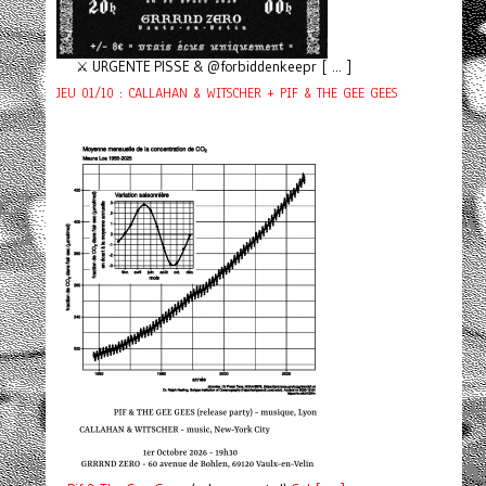
⚔️ URGENTE PISSE & @forbiddenkeepr [ ... ]
JEU 01/10 : CALLAHAN & WITSCHER + PIF & THE GEE GEES