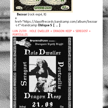
Bezoar
(rock expé, It)
a
href="https://dayoffrecords.bandcamp.com/album/bezoar
-s-t">bandcamp
Oblique S [ ... ]
LUN 21/09 : HOLE DWELLER + DRAGON KEEP + SEREGOST +
PORTCULLIS