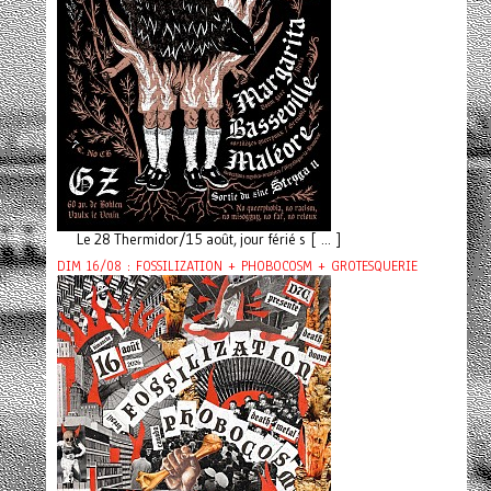
Le 28 Thermidor/15 août, jour férié s [ ... ]
DIM 16/08 : FOSSILIZATION + PHOBOCOSM + GROTESQUERIE