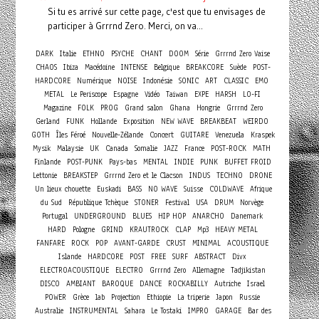
Si tu es arrivé sur cette page, c'est que tu envisages de
participer à Grrrnd Zero. Merci, on va...
DARK
Italie
ETHNO
PSYCHE
CHANT
DOOM
Série
Grrrnd Zero Vaise
CHAOS
Ibiza
Macédoine
INTENSE
Belgique
BREAKCORE
Suède
POST-
HARDCORE
Numérique
NOISE
Indonésie
SONIC
ART
CLASSIC
EMO
METAL
Le Periscope
Espagne
Vidéo
Taiwan
EXPE
HARSH
LO-FI
Magazine
FOLK
PROG
Grand salon
Ghana
Hongrie
Grrrnd Zero
Gerland
FUNK
Hollande
Exposition
NEW WAVE
BREAKBEAT
WEIRDO
Concert
GOTH
Îles Féroé
Nouvelle-Zélande
GUITARE
Venezuela
Kraspek
Mysik
Malaysie
UK
Canada
Somalie
JAZZ
France
POST-ROCK
MATH
Finlande
POST-PUNK
Pays-bas
MENTAL
INDIE
PUNK
BUFFET FROID
Lettonie
BREAKSTEP
Grrrnd Zero et le Clacson
INDUS
TECHNO
DRONE
Un lieux chouette
Euskadi
BASS
NO WAVE
Suisse
COLDWAVE
Afrique
du Sud
République Tchèque
STONER
Festival
USA
DRUM
Norvège
Portugal
UNDERGROUND
BLUES
HIP HOP
ANARCHO
Danemark
HARD
Pologne
GRIND
KRAUTROCK
CLAP
Mp3
HEAVY METAL
FANFARE
ROCK
POP
AVANT-GARDE
CRUST
MINIMAL
ACOUSTIQUE
Islande
HARDCORE
POST
FREE
SURF
ABSTRACT
Divx
ELECTROACOUSTIQUE
ELECTRO
Grrrnd Zero
Allemagne
Tadjikistan
DISCO
AMBIANT
BAROQUE
DANCE
ROCKABILLY
Autriche
Israel
POWER
Grèce
lab
Projection
Ethiopie
La triperie
Japon
Russie
Australie
INSTRUMENTAL
Sahara
Le Tostaki
IMPRO
GARAGE
Bar des