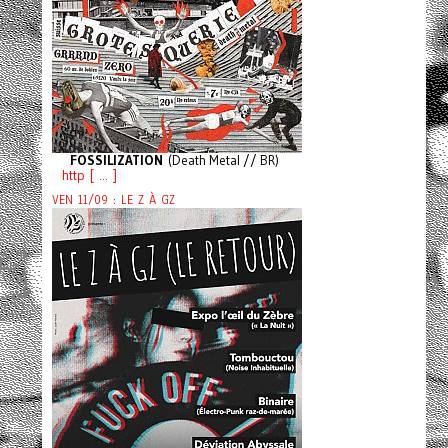
FOSSILIZATION
(Death Metal // BR)
http [ ... ]
VEN 11/09 : LE Z À GZ