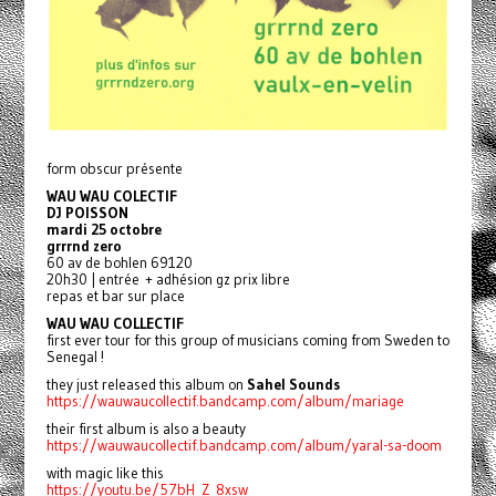
form obscur présente
WAU WAU COLECTIF
DJ POISSON
mardi 25 octobre
grrrnd zero
60 av de bohlen 69120
20h30 | entrée + adhésion gz prix libre
repas et bar sur place
WAU WAU COLLECTIF
first ever tour for this group of musicians coming from Sweden to
Senegal !
they just released this album on
Sahel Sounds
https://wauwaucollectif.bandcamp.com/album/mariage
their first album is also a beauty
https://wauwaucollectif.bandcamp.com/album/yaral-sa-doom
with magic like this
https://youtu.be/57bH_Z_8xsw