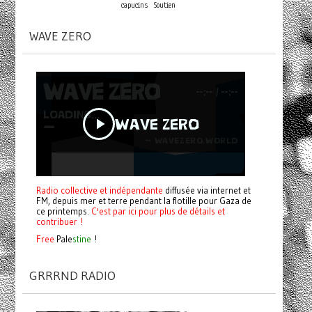
capucins
Soutien
WAVE ZERO
Radio collective et indépendante
diffusée via internet et
FM, depuis mer et terre pendant la flotille pour Gaza de
ce printemps.
C'est par ici pour plus de détails et
contribuer !
Free
Pale
stine
!
GRRRND RADIO