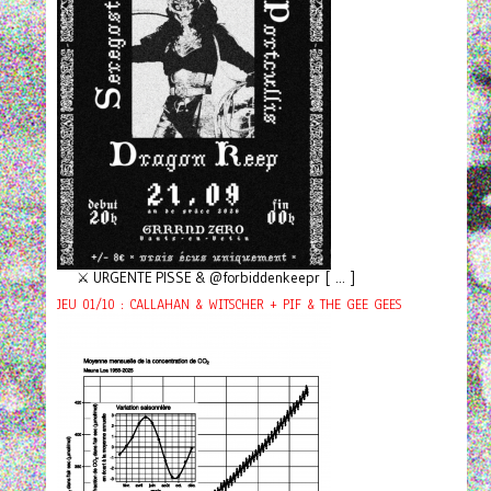
⚔️ URGENTE PISSE & @forbiddenkeepr [ ... ]
JEU 01/10 : CALLAHAN & WITSCHER + PIF & THE GEE GEES