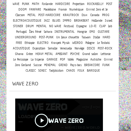
WAVE
PUNK
MATH
Finlande
HARDCORE
Projection
ROCKABILLY
POST
DOOM
FANFARE
Macédoine
France
Numérique
Grrrnd Zero et le
Clacson
METAL
POST-HARDCORE
KRAUTROCK
Divx
Canada
PROG
ELECTROACOUSTIQUE
JAZZ
BLUES
IMPRO
BREAKBEAT
Hollande
Israel
STONER
DRUM
MENTAL
NO WAVE
Festival
Espagne
LO-FI
CLAP
lab
Portugal
Îles Féroé
Sahara
INSTRUMENTAL
Hongrie
EMO
GUITARE
UNDERGROUND
POST-PUNK
Un lieux chouette
Taiwan
Italie
HARD
FREE
Ethiopie
ELECTRO
Kraspek Mysik
WEIRDO
Pologne
Le Tostaki
ACOUSTIQUE
Exposition
Somalie
Venezuela
Norvège
DISCO
POST-ROCK
Ghana
Grèce
HEAVY METAL
AMBIANT
PSYCHE
Grand salon
Lettonie
Le Periscope
La triperie
GARAGE
POP
Vidéo
Magazine
Autriche
Grrrnd
Zero Gerland
Suisse
MINIMAL
GRIND
Pays-bas
BREAKCORE
FUNK
CLASSIC
SONIC
Tadjikistan
CHAOS
FOLK
BAROQUE
WAVE ZERO