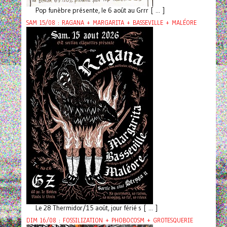
Pop funèbre présente, le 6 août au Grrr [ ... ]
SAM 15/08 : RAGANA + MARGARITA + BASSEVILLE + MALÉORE
Le 28 Thermidor/15 août, jour férié s [ ... ]
DIM 16/08 : FOSSILIZATION + PHOBOCOSM + GROTESQUERIE