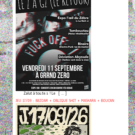
Zalut à tou.te.s ! Le [ ... ]
JEU 17/09 : BEZOAR + OBLIQUE SHIT + MASKARA + BOUCAN