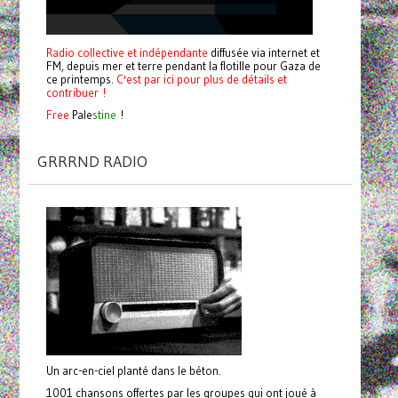
Radio collective et indépendante
diffusée via internet et
FM, depuis mer et terre pendant la flotille pour Gaza de
ce printemps.
C'est par ici pour plus de détails et
contribuer !
Free
Pale
stine
!
GRRRND RADIO
Un arc-en-ciel planté dans le béton.
1001 chansons offertes par les groupes qui ont joué à