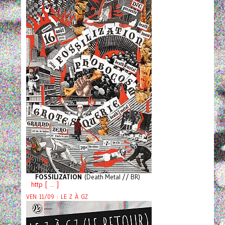
FOSSILIZATION
(Death Metal // BR)
http [ ... ]
VEN 11/09 : LE Z À GZ