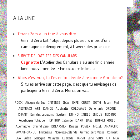
A LA UNE
Trrrans Zero a un truc à vous dire
Grrrnd Zero fait l’objet depuis plusieurs mois d’une
campagne de dénigrement, à travers des prises de...
SURVIE DE L'ATELIER DES CANULARS
Cagnotte
L’Atelier des Canulars a eu une fin d'année
bien mouvementée : - Fin octobre le lieu a...
Alors c'est vrai, tu t'es enfin décidé à rejoindre Grrrndzero?
Si tu es arrivé sur cette page, c'est que tu envisages de
participer à Grrrnd Zero. Merci, on va...
ROCK
Afrique du Sud
INTENSE
Ibiza
EXPE
CRUST
GOTH
Japon
Mp3
ABSTRACT
ART
DANCE
Australie
COLDWAVE
Danemark
DRONE
CHANT
Bar des capucins
Soutien
ETHNO
INDIE
INDUS
TECHNO
République Tchèque
HIP HOP
Islande
DARK
BASS
BUFFET FROID
Allemagne
Grrrnd Zero
BREAKSTEP
Russie
POWER
NOISE
ANARCHO
Concert
AVANT-GARDE
Indonésie
Nouvelle-Zélande
Grrrnd Zero Vaise
USA
Suède
Belgique
Malaysie
Euskadi
HARSH
Série
SURF
UK
NEW