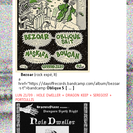
Bezoar
(rock expé, It)
a
href="https://dayoffrecords.bandcamp.com/album/bezoar
-s-t">bandcamp
Oblique S [ ... ]
LUN 21/09 : HOLE DWELLER + DRAGON KEEP + SEREGOST +
PORTCULLIS