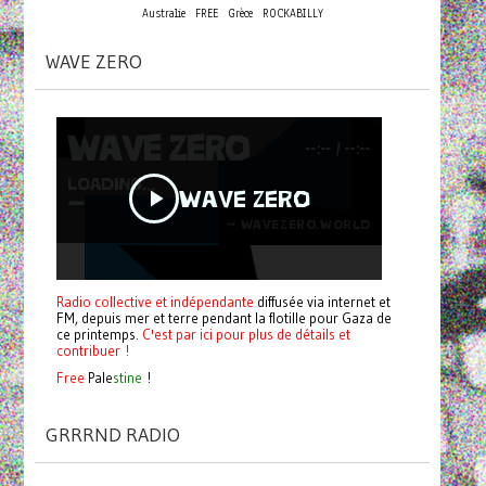
Australie
FREE
Grèce
ROCKABILLY
WAVE ZERO
Radio collective et indépendante
diffusée via internet et
FM, depuis mer et terre pendant la flotille pour Gaza de
ce printemps.
C'est par ici pour plus de détails et
contribuer !
Free
Pale
stine
!
GRRRND RADIO