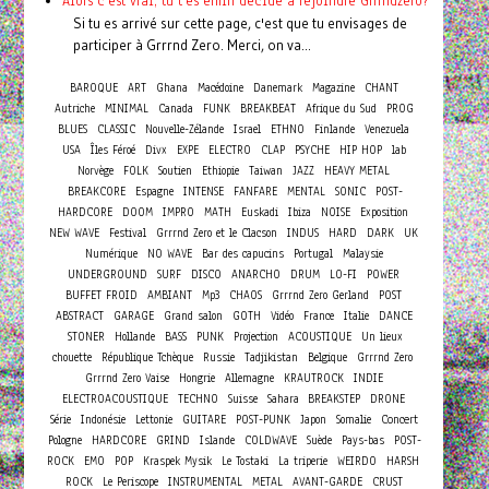
Alors c'est vrai, tu t'es enfin décidé à rejoindre Grrrndzero?
Si tu es arrivé sur cette page, c'est que tu envisages de
participer à Grrrnd Zero. Merci, on va...
BAROQUE
ART
Ghana
Macédoine
Danemark
Magazine
CHANT
Autriche
MINIMAL
Canada
FUNK
BREAKBEAT
Afrique du Sud
PROG
BLUES
CLASSIC
Nouvelle-Zélande
Israel
ETHNO
Finlande
Venezuela
USA
Îles Féroé
Divx
EXPE
ELECTRO
CLAP
PSYCHE
HIP HOP
lab
Norvège
FOLK
Soutien
Ethiopie
Taiwan
JAZZ
HEAVY METAL
BREAKCORE
Espagne
INTENSE
FANFARE
MENTAL
SONIC
POST-
HARDCORE
DOOM
IMPRO
MATH
Euskadi
Ibiza
NOISE
Exposition
NEW WAVE
Festival
Grrrnd Zero et le Clacson
INDUS
HARD
DARK
UK
Numérique
NO WAVE
Bar des capucins
Portugal
Malaysie
UNDERGROUND
SURF
DISCO
ANARCHO
DRUM
LO-FI
POWER
BUFFET FROID
AMBIANT
Mp3
CHAOS
Grrrnd Zero Gerland
POST
ABSTRACT
GARAGE
Grand salon
GOTH
Vidéo
France
Italie
DANCE
STONER
Hollande
BASS
PUNK
Projection
ACOUSTIQUE
Un lieux
chouette
République Tchèque
Russie
Tadjikistan
Belgique
Grrrnd Zero
Grrrnd Zero Vaise
Hongrie
Allemagne
KRAUTROCK
INDIE
ELECTROACOUSTIQUE
TECHNO
Suisse
Sahara
BREAKSTEP
DRONE
Concert
Série
Indonésie
Lettonie
GUITARE
POST-PUNK
Japon
Somalie
Pologne
HARDCORE
GRIND
Islande
COLDWAVE
Suède
Pays-bas
POST-
ROCK
EMO
POP
Kraspek Mysik
Le Tostaki
La triperie
WEIRDO
HARSH
ROCK
Le Periscope
INSTRUMENTAL
METAL
AVANT-GARDE
CRUST