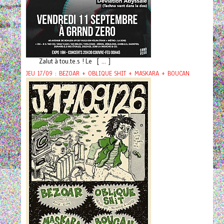
Zalut à tou.te.s ! Le [ ... ]
JEU 17/09 : BEZOAR + OBLIQUE SHIT + MASKARA + BOUCAN