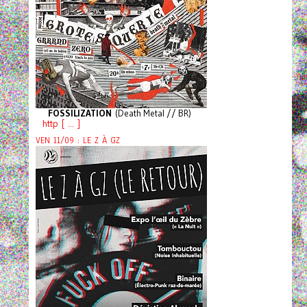
FOSSILIZATION
(Death Metal // BR)
http [ ... ]
VEN 11/09 : LE Z À GZ