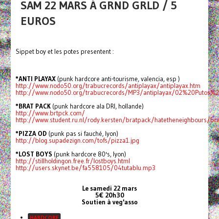
SAM 22 MARS À GRND GRLD / 5
EUROS
Sippet boy et les potes presentent :
*ANTI PLAYAX
(punk hardcore anti-tourisme, valencia, esp )
http://www.nodo50.org/trabucrecords/antiplayax/antiplayax.htm
http://www.nodo50.org/trabucrecords/MP3/antiplayax/02%20Putos
*BRAT PACK
(punk hardcore ala DRI, hollande)
http://www.brtpck.com/
http://www.student.ru.nl/rody.kersten/bratpack/hatetheneighbours/b
*PIZZA OD
(punk pas si fauché, lyon)
http://blog.supadezign.com/tofs/pizza1.jpg
*LOST BOYS
(punk hardcore 80's, lyon)
http://stillholdingon.free.fr/lostboys.html
http://users.skynet.be/fa558105/04tutablu.mp3
Le samedi 22 mars
5€ 20h30
Soutien à veg'asso
HARDCORE