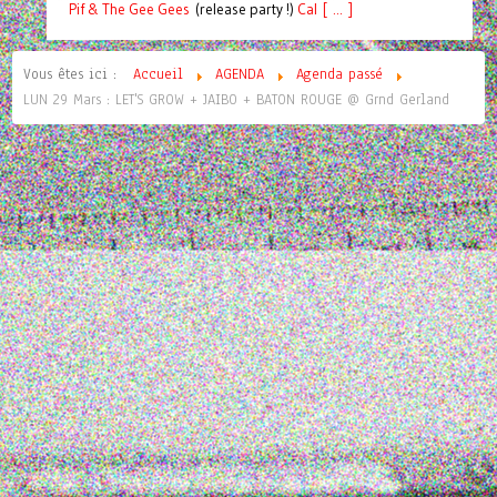
Pif
& The Gee Gees
(release party !)
C
a
l [ ... ]
Vous êtes ici :
Accueil
AGENDA
Agenda passé
LUN 29 Mars : LET'S GROW + JAIBO + BATON ROUGE @ Grnd Gerland