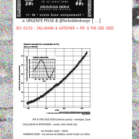
⚔️ URGENTE PISSE & @forbiddenkeepr [ ... ]
JEU 01/10 : CALLAHAN & WITSCHER + PIF & THE GEE GEES