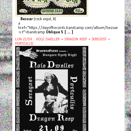
Bezoar
(rock expé, It)
a
href="https://dayoffrecords.bandcamp.com/album/bezoar
-s-t">bandcamp
Oblique S [ ... ]
LUN 21/09 : HOLE DWELLER + DRAGON KEEP + SEREGOST +
PORTCULLIS