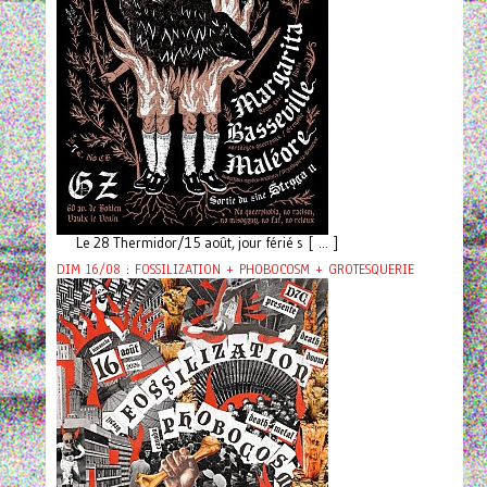
Le 28 Thermidor/15 août, jour férié s [ ... ]
DIM 16/08 : FOSSILIZATION + PHOBOCOSM + GROTESQUERIE