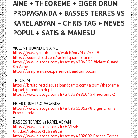
AIME + THEOREME + EIGER DRUM
PROPAGANDA + BASSES TERRES VS
KAREL ABYAN + CHRIS TAG + NEVES
POPUL + SATIS & MANESU
VIOLENT QUAND ON AIME
https://www.youtube.com/watch?v=7MjxjVp7ie8
https://soundcloud.com/violentquandonaime
https://www.discogs.com/fr/artist/4284060-Violent-Quand-
On-Aime
https://simplemusicexperience.bandcamp.com
+
THEOREME
https://bruitdirectdisques.bandcamp.com/album/theoreme-
lappel-du-midi-midi-pile
https://www.discogs.com/fr/artist/3481045-Theoreme-2
+
EIGER DRUM PROPAGANDA
https://www.discogs.com/fr/artist/6105278-Eiger-Drums-
Propaganda
+
BASSES TERRES vs KAREL ABYAN
https://www.discogs.com/fr/БASSÆ-
Untitled/release/12698828
https://www.discogs.com/fr/artist/4732002-Basses-Terres