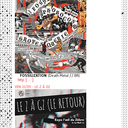
FOSSILIZATION
(Death Metal // BR)
http [ ... ]
VEN 11/09 : LE Z À GZ