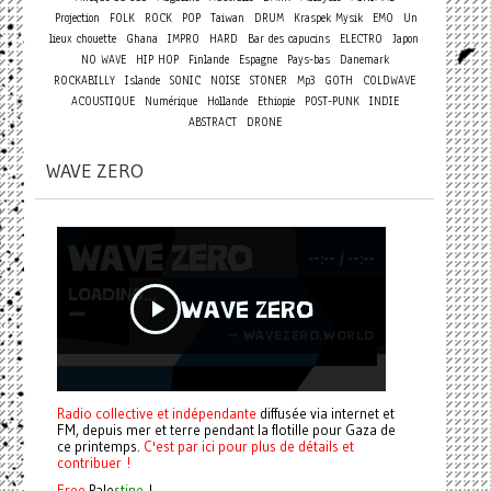
Projection
FOLK
ROCK
POP
Taiwan
DRUM
Kraspek Mysik
EMO
Un
lieux chouette
Ghana
IMPRO
HARD
Bar des capucins
ELECTRO
Japon
NO WAVE
HIP HOP
Finlande
Espagne
Pays-bas
Danemark
ROCKABILLY
Islande
SONIC
NOISE
STONER
Mp3
GOTH
COLDWAVE
ACOUSTIQUE
Numérique
Hollande
Ethiopie
POST-PUNK
INDIE
ABSTRACT
DRONE
WAVE ZERO
Radio collective et indépendante
diffusée via internet et
FM, depuis mer et terre pendant la flotille pour Gaza de
ce printemps.
C'est par ici pour plus de détails et
contribuer !
Free
Pale
stine
!