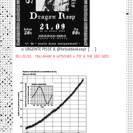
⚔️ URGENTE PISSE & @forbiddenkeepr [ ... ]
JEU 01/10 : CALLAHAN & WITSCHER + PIF & THE GEE GEES