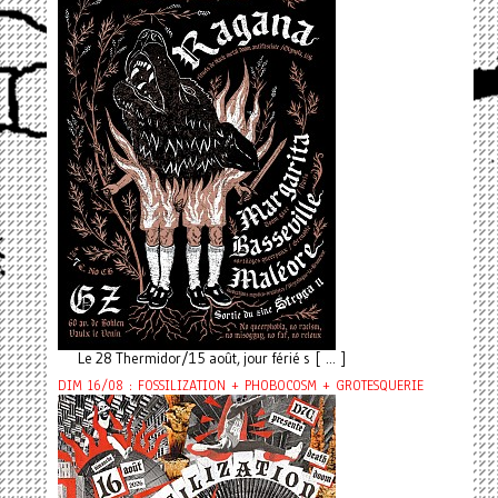
Le 28 Thermidor/15 août, jour férié s [ ... ]
DIM 16/08 : FOSSILIZATION + PHOBOCOSM + GROTESQUERIE