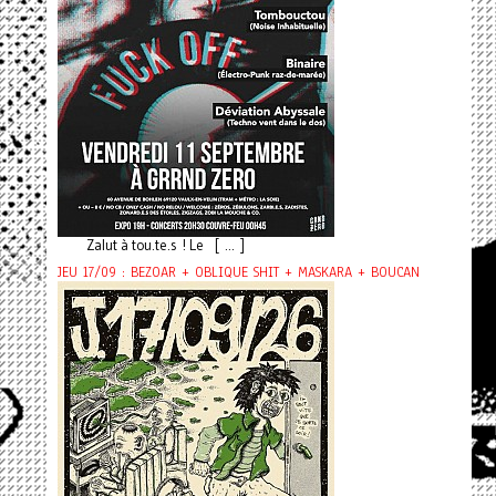
Zalut à tou.te.s ! Le [ ... ]
JEU 17/09 : BEZOAR + OBLIQUE SHIT + MASKARA + BOUCAN