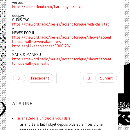
versus
https://soundcloud.com/karelabyan/quxp
+
deejays
CHRIS TAG
https://theword.radio/series/accent-tonique-with-chris-tag
+
NEVES POPUL
https://theword.radio/series/accent-tonique/shows/accent-
tonique-with-seven-aka-neves
https://lyl.live/episode/g3000-23/
+
SATIS & MANESU
https://theword.radio/series/accent-tonique/shows/accent-
tonique-with-jean-satis
Précédent
Suivant
A LA UNE
Trrrans Zero a un truc à vous dire
Grrrnd Zero fait l’objet depuis plusieurs mois d’une