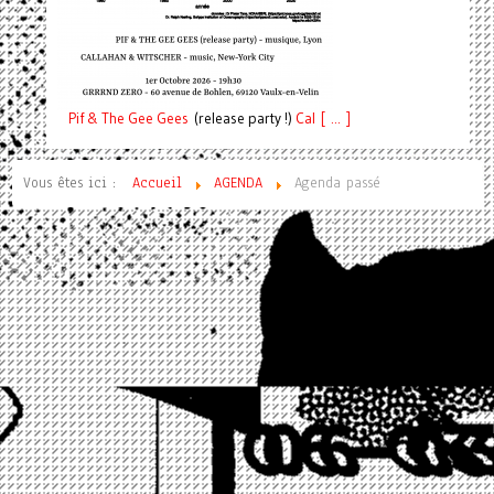
Pif
& The Gee Gees
(release party !)
C
a
l [ ... ]
Vous êtes ici :
Accueil
AGENDA
Agenda passé