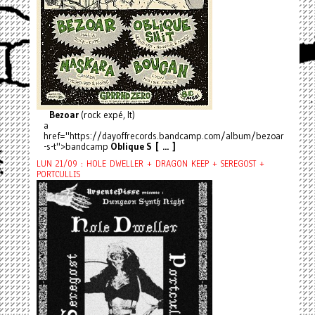
Bezoar
(rock expé, It)
a
href="https://dayoffrecords.bandcamp.com/album/bezoar
-s-t">bandcamp
Oblique S [ ... ]
LUN 21/09 : HOLE DWELLER + DRAGON KEEP + SEREGOST +
PORTCULLIS