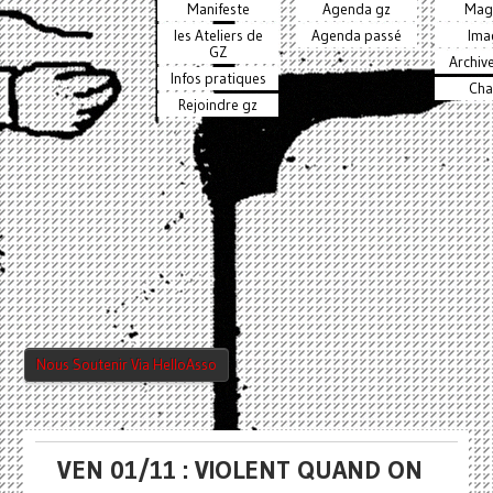
Manifeste
Agenda gz
Mag
les Ateliers de
Agenda passé
Ima
GZ
Archiv
Infos pratiques
Cha
Rejoindre gz
Nous Soutenir Via HelloAsso
VEN 01/11 : VIOLENT QUAND ON