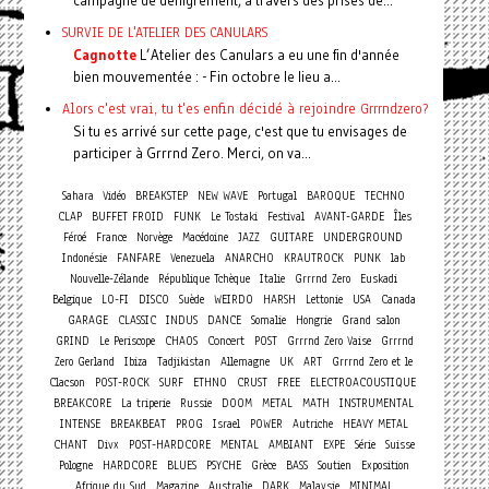
campagne de dénigrement, à travers des prises de...
SURVIE DE L'ATELIER DES CANULARS
Cagnotte
L’Atelier des Canulars a eu une fin d'année
bien mouvementée : - Fin octobre le lieu a...
Alors c'est vrai, tu t'es enfin décidé à rejoindre Grrrndzero?
Si tu es arrivé sur cette page, c'est que tu envisages de
participer à Grrrnd Zero. Merci, on va...
Sahara
Vidéo
BREAKSTEP
NEW WAVE
Portugal
BAROQUE
TECHNO
CLAP
BUFFET FROID
FUNK
Le Tostaki
Festival
AVANT-GARDE
Îles
Féroé
France
Norvège
Macédoine
JAZZ
GUITARE
UNDERGROUND
Indonésie
FANFARE
Venezuela
ANARCHO
KRAUTROCK
PUNK
lab
Nouvelle-Zélande
République Tchèque
Italie
Grrrnd Zero
Euskadi
Belgique
LO-FI
DISCO
Suède
WEIRDO
HARSH
Lettonie
USA
Canada
GARAGE
CLASSIC
INDUS
DANCE
Somalie
Hongrie
Grand salon
Concert
GRIND
Le Periscope
CHAOS
POST
Grrrnd Zero Vaise
Grrrnd
Zero Gerland
Ibiza
Tadjikistan
Allemagne
UK
ART
Grrrnd Zero et le
Clacson
POST-ROCK
SURF
ETHNO
CRUST
FREE
ELECTROACOUSTIQUE
BREAKCORE
La triperie
Russie
DOOM
METAL
MATH
INSTRUMENTAL
INTENSE
BREAKBEAT
PROG
Israel
POWER
Autriche
HEAVY METAL
CHANT
Divx
POST-HARDCORE
MENTAL
AMBIANT
EXPE
Série
Suisse
Pologne
HARDCORE
BLUES
PSYCHE
Grèce
BASS
Soutien
Exposition
Afrique du Sud
Magazine
Australie
DARK
Malaysie
MINIMAL