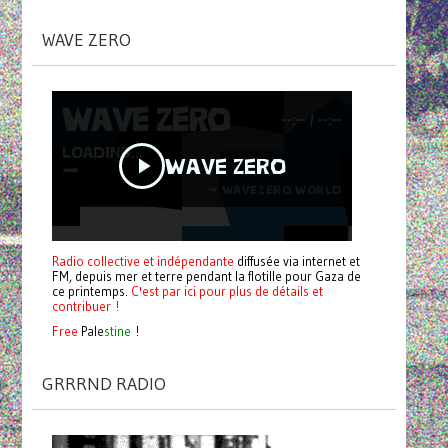
WAVE ZERO
Radio collective et indépendante
diffusée via internet et
FM, depuis mer et terre pendant la flotille pour Gaza de
ce printemps.
C'est par ici pour plus de détails et
contribuer !
Free
Pale
stine
!
GRRRND RADIO