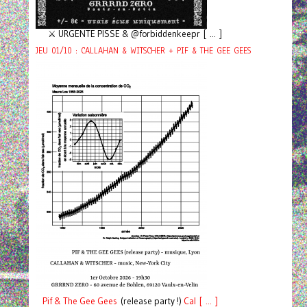
⚔️ URGENTE PISSE & @forbiddenkeepr [ ... ]
JEU 01/10 : CALLAHAN & WITSCHER + PIF & THE GEE GEES
Pif
& The Gee Gees
(release party !)
C
a
l [ ... ]