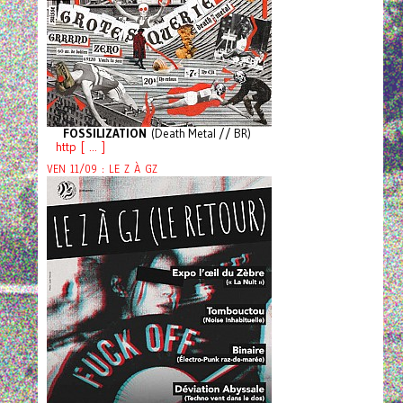
FOSSILIZATION
(Death Metal // BR)
http [ ... ]
VEN 11/09 : LE Z À GZ