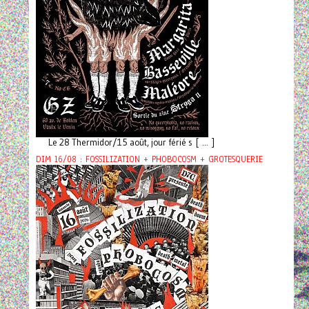
Le 28 Thermidor/15 août, jour férié s [ ... ]
DIM 16/08 : FOSSILIZATION + PHOBOCOSM + GROTESQUERIE