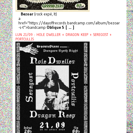
Bezoar
(rock expé, It)
a
href="https://dayoffrecords.bandcamp.com/album/bezoar
-s-t">bandcamp
Oblique S [ ... ]
LUN 21/09 : HOLE DWELLER + DRAGON KEEP + SEREGOST +
PORTCULLIS