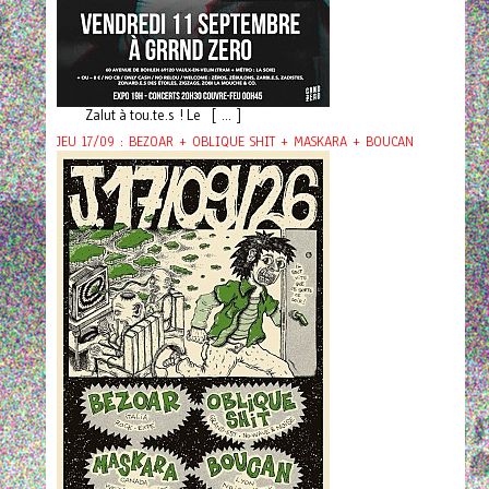
Zalut à tou.te.s ! Le [ ... ]
JEU 17/09 : BEZOAR + OBLIQUE SHIT + MASKARA + BOUCAN