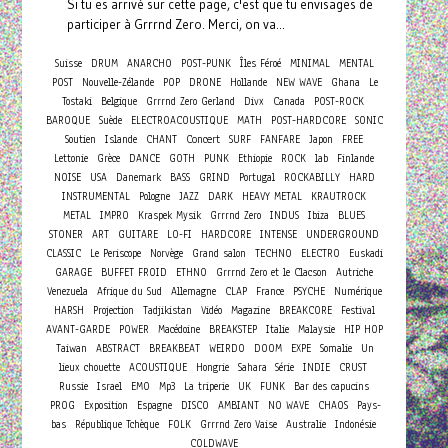
Si tu es arrivé sur cette page, c'est que tu envisages de
participer à Grrrnd Zero. Merci, on va...
Suisse
DRUM
ANARCHO
POST-PUNK
Îles Féroé
MINIMAL
MENTAL
POST
Nouvelle-Zélande
POP
DRONE
Hollande
NEW WAVE
Ghana
Le
Tostaki
Belgique
Grrrnd Zero Gerland
Divx
Canada
POST-ROCK
BAROQUE
Suède
ELECTROACOUSTIQUE
MATH
POST-HARDCORE
SONIC
Concert
Soutien
Islande
CHANT
SURF
FANFARE
Japon
FREE
Lettonie
Grèce
DANCE
GOTH
PUNK
Ethiopie
ROCK
lab
Finlande
NOISE
USA
Danemark
BASS
GRIND
Portugal
ROCKABILLY
HARD
INSTRUMENTAL
Pologne
JAZZ
DARK
HEAVY METAL
KRAUTROCK
METAL
IMPRO
Kraspek Mysik
Grrrnd Zero
INDUS
Ibiza
BLUES
STONER
ART
GUITARE
LO-FI
HARDCORE
INTENSE
UNDERGROUND
CLASSIC
Le Periscope
Norvège
Grand salon
TECHNO
ELECTRO
Euskadi
GARAGE
BUFFET FROID
ETHNO
Grrrnd Zero et le Clacson
Autriche
Venezuela
Afrique du Sud
Allemagne
CLAP
France
PSYCHE
Numérique
HARSH
Projection
Tadjikistan
Vidéo
Magazine
BREAKCORE
Festival
AVANT-GARDE
POWER
Macédoine
BREAKSTEP
Italie
Malaysie
HIP HOP
Taiwan
ABSTRACT
BREAKBEAT
WEIRDO
DOOM
EXPE
Somalie
Un
lieux chouette
ACOUSTIQUE
Hongrie
Sahara
Série
INDIE
CRUST
Russie
Israel
EMO
Mp3
La triperie
UK
FUNK
Bar des capucins
PROG
Exposition
Espagne
DISCO
AMBIANT
NO WAVE
CHAOS
Pays-
bas
République Tchèque
FOLK
Grrrnd Zero Vaise
Australie
Indonésie
COLDWAVE