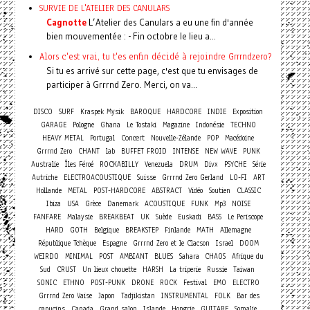
SURVIE DE L'ATELIER DES CANULARS
Cagnotte
L’Atelier des Canulars a eu une fin d'année
bien mouvementée : - Fin octobre le lieu a...
Alors c'est vrai, tu t'es enfin décidé à rejoindre Grrrndzero?
Si tu es arrivé sur cette page, c'est que tu envisages de
participer à Grrrnd Zero. Merci, on va...
DISCO
SURF
Kraspek Mysik
BAROQUE
HARDCORE
INDIE
Exposition
GARAGE
Pologne
Ghana
Le Tostaki
Magazine
Indonésie
TECHNO
Concert
HEAVY METAL
Portugal
Nouvelle-Zélande
POP
Macédoine
Grrrnd Zero
CHANT
lab
BUFFET FROID
INTENSE
NEW WAVE
PUNK
Australie
Îles Féroé
ROCKABILLY
Venezuela
DRUM
Divx
PSYCHE
Série
Autriche
ELECTROACOUSTIQUE
Suisse
Grrrnd Zero Gerland
LO-FI
ART
Hollande
METAL
POST-HARDCORE
ABSTRACT
Vidéo
Soutien
CLASSIC
Ibiza
USA
Grèce
Danemark
ACOUSTIQUE
FUNK
Mp3
NOISE
FANFARE
Malaysie
BREAKBEAT
UK
Suède
Euskadi
BASS
Le Periscope
HARD
GOTH
Belgique
BREAKSTEP
Finlande
MATH
Allemagne
République Tchèque
Espagne
Grrrnd Zero et le Clacson
Israel
DOOM
WEIRDO
MINIMAL
POST
AMBIANT
BLUES
Sahara
CHAOS
Afrique du
Sud
CRUST
Un lieux chouette
HARSH
La triperie
Russie
Taiwan
SONIC
ETHNO
POST-PUNK
DRONE
ROCK
Festival
EMO
ELECTRO
Grrrnd Zero Vaise
Japon
Tadjikistan
INSTRUMENTAL
FOLK
Bar des
capucins
Canada
Grand salon
Islande
Hongrie
GUITARE
Somalie