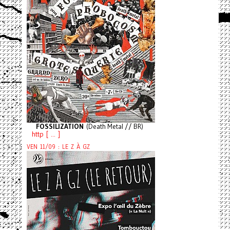
FOSSILIZATION
(Death Metal // BR)
http [ ... ]
VEN 11/09 : LE Z À GZ