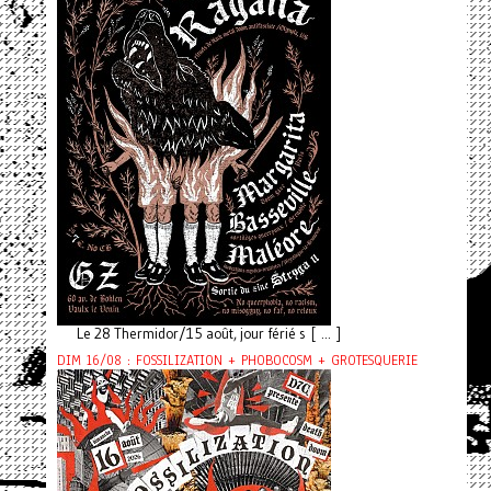
Le 28 Thermidor/15 août, jour férié s [ ... ]
DIM 16/08 : FOSSILIZATION + PHOBOCOSM + GROTESQUERIE