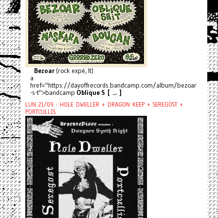
Bezoar
(rock expé, It)
a
href="https://dayoffrecords.bandcamp.com/album/bezoar
-s-t">bandcamp
Oblique S [ ... ]
LUN 21/09 : HOLE DWELLER + DRAGON KEEP + SEREGOST +
PORTCULLIS