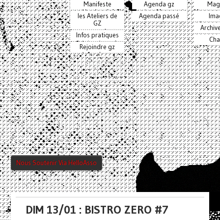
Manifeste
Agenda gz
Mag
les Ateliers de
Agenda passé
Ima
GZ
Archiv
Infos pratiques
Cha
Rejoindre gz
Nous Soutenir Via HelloAsso
DIM 13/01 : BISTRO ZERO #7