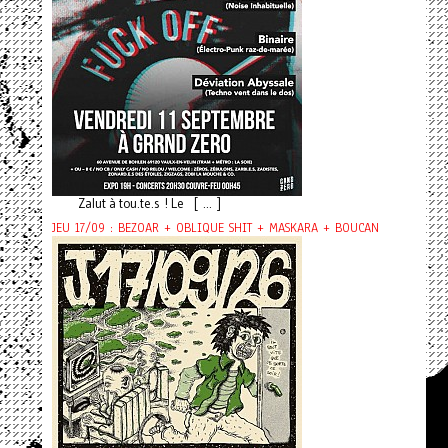
Zalut à tou.te.s ! Le [ ... ]
JEU 17/09 : BEZOAR + OBLIQUE SHIT + MASKARA + BOUCAN