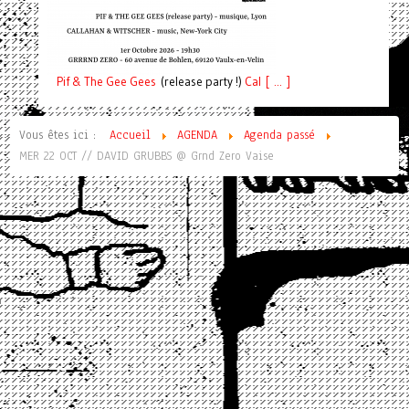
Pif
& The Gee Gees
(release party !)
C
a
l [ ... ]
Vous êtes ici :
Accueil
AGENDA
Agenda passé
MER 22 OCT // DAVID GRUBBS @ Grnd Zero Vaise