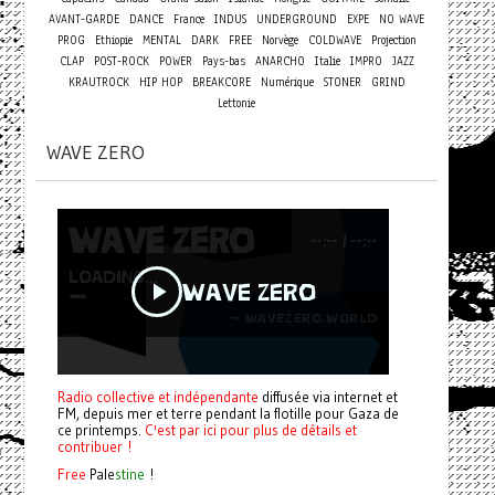
AVANT-GARDE
DANCE
France
INDUS
UNDERGROUND
EXPE
NO WAVE
PROG
Ethiopie
MENTAL
DARK
FREE
Norvège
COLDWAVE
Projection
CLAP
POST-ROCK
POWER
Pays-bas
ANARCHO
Italie
IMPRO
JAZZ
KRAUTROCK
HIP HOP
BREAKCORE
Numérique
STONER
GRIND
Lettonie
WAVE ZERO
Radio collective et indépendante
diffusée via internet et
FM, depuis mer et terre pendant la flotille pour Gaza de
ce printemps.
C'est par ici pour plus de détails et
contribuer !
Free
Pale
stine
!