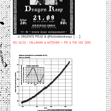
⚔️ URGENTE PISSE & @forbiddenkeepr [ ... ]
JEU 01/10 : CALLAHAN & WITSCHER + PIF & THE GEE GEES