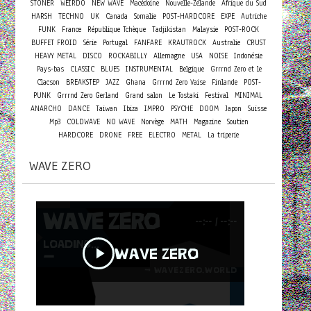
STONER
WEIRDO
NEW WAVE
Macédoine
Nouvelle-Zélande
Afrique du Sud
HARSH
TECHNO
UK
Canada
Somalie
POST-HARDCORE
EXPE
Autriche
FUNK
France
République Tchèque
Tadjikistan
Malaysie
POST-ROCK
BUFFET FROID
Série
Portugal
FANFARE
KRAUTROCK
Australie
CRUST
HEAVY METAL
DISCO
ROCKABILLY
Allemagne
USA
NOISE
Indonésie
Pays-bas
CLASSIC
BLUES
INSTRUMENTAL
Belgique
Grrrnd Zero et le
Clacson
BREAKSTEP
JAZZ
Ghana
Grrrnd Zero Vaise
Finlande
POST-
PUNK
Grrrnd Zero Gerland
Grand salon
Le Tostaki
Festival
MINIMAL
ANARCHO
DANCE
Taiwan
Ibiza
IMPRO
PSYCHE
DOOM
Japon
Suisse
Mp3
COLDWAVE
NO WAVE
Norvège
MATH
Magazine
Soutien
HARDCORE
DRONE
FREE
ELECTRO
METAL
La triperie
WAVE ZERO