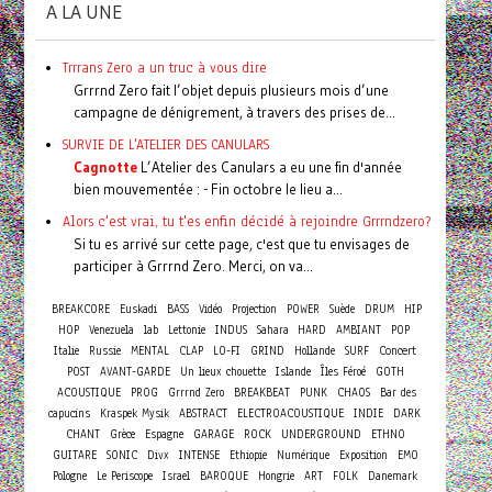
A LA UNE
Trrrans Zero a un truc à vous dire
Grrrnd Zero fait l’objet depuis plusieurs mois d’une
campagne de dénigrement, à travers des prises de...
SURVIE DE L'ATELIER DES CANULARS
Cagnotte
L’Atelier des Canulars a eu une fin d'année
bien mouvementée : - Fin octobre le lieu a...
Alors c'est vrai, tu t'es enfin décidé à rejoindre Grrrndzero?
Si tu es arrivé sur cette page, c'est que tu envisages de
participer à Grrrnd Zero. Merci, on va...
BREAKCORE
Euskadi
BASS
Vidéo
Projection
POWER
Suède
DRUM
HIP
HOP
Venezuela
lab
Lettonie
INDUS
Sahara
HARD
AMBIANT
POP
Concert
Italie
Russie
MENTAL
CLAP
LO-FI
GRIND
Hollande
SURF
POST
AVANT-GARDE
Un lieux chouette
Islande
Îles Féroé
GOTH
ACOUSTIQUE
PROG
Grrrnd Zero
BREAKBEAT
PUNK
CHAOS
Bar des
capucins
Kraspek Mysik
ABSTRACT
ELECTROACOUSTIQUE
INDIE
DARK
CHANT
Grèce
Espagne
GARAGE
ROCK
UNDERGROUND
ETHNO
GUITARE
SONIC
Divx
INTENSE
Ethiopie
Numérique
Exposition
EMO
Pologne
Le Periscope
Israel
BAROQUE
Hongrie
ART
FOLK
Danemark