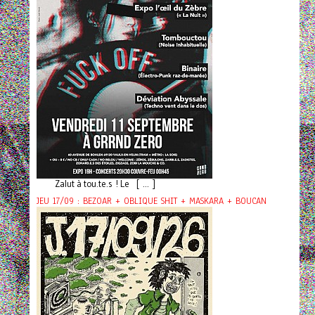
Zalut à tou.te.s ! Le [ ... ]
JEU 17/09 : BEZOAR + OBLIQUE SHIT + MASKARA + BOUCAN