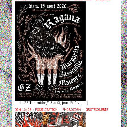
Le 28 Thermidor/15 août, jour férié s [ ... ]
DIM 16/08 : FOSSILIZATION + PHOBOCOSM + GROTESQUERIE