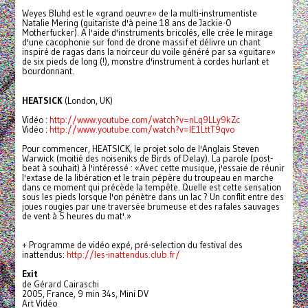
Weyes Bluhd est le «grand oeuvre» de la multi-instrumentiste
Natalie Mering (guitariste d'à peine 18 ans de Jackie-O
Motherfucker). A l'aide d'instruments bricolés, elle crée le mirage
d'une cacophonie sur fond de drone massif et délivre un chant
inspiré de ragas dans la noirceur du voile généré par sa «guitare»
de six pieds de long (!), monstre d'instrument à cordes hurlant et
bourdonnant.
HEATSICK
(London, UK)
Vidéo :
http://www.youtube.com/watch?v
=nLq9LLy9kZc
Vidéo :
http://www.youtube.com/watch?v
=lE1LttT9qvo
Pour commencer, HEATSICK, le projet solo de l'Anglais Steven
Warwick (moitié des noiseniks de Birds of Delay). La parole (post-
beat à souhait) à l'intéressé : «Avec cette musique, j'essaie de réunir
l'extase de la libération et le train pépère du troupeau en marche
dans ce moment qui précède la tempête. Quelle est cette sensation
sous les pieds lorsque l'on pénètre dans un lac ? Un conflit entre des
joues rougies par une traversée brumeuse et des rafales sauvages
de vent à 5 heures du mat'.»
+ Programme de vidéo expé, pré-selection du festival des
inattendus:
http://les-inattendus.club.fr/
Exit
de Gérard Cairaschi
2005, France, 9 min 34s, Mini DV
Art Vidéo