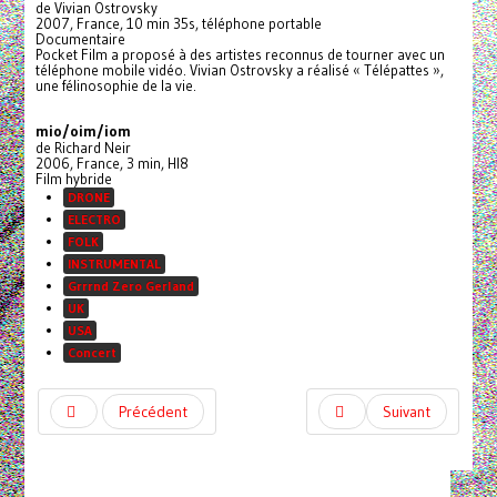
de Vivian Ostrovsky
2007, France, 10 min 35s, téléphone portable
Documentaire
Pocket Film a proposé à des artistes reconnus de tourner avec un
téléphone mobile vidéo. Vivian Ostrovsky a réalisé « Télépattes »,
une félinosophie de la vie.
mio/oim/iom
de Richard Neir
2006, France, 3 min, HI8
Film hybride
DRONE
ELECTRO
FOLK
INSTRUMENTAL
Grrrnd Zero Gerland
UK
USA
Concert
Précédent
Suivant