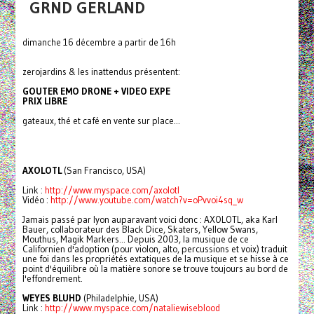
GRND GERLAND
dimanche 16 décembre a partir de 16h
zerojardins & les inattendus présentent:
GOUTER EMO DRONE + VIDEO EXPE
PRIX LIBRE
gateaux, thé et café en vente sur place...
AXOLOTL
(San Francisco, USA)
Link :
http://www.myspace.com/axolotl
Vidéo :
http://www.youtube.com/watch?v
=oPvvoi4sq_w
Jamais passé par lyon auparavant voici donc : AXOLOTL, aka Karl
Bauer, collaborateur des Black Dice, Skaters, Yellow Swans,
Mouthus, Magik Markers... Depuis 2003, la musique de ce
Californien d'adoption (pour violon, alto, percussions et voix) traduit
une foi dans les propriétés extatiques de la musique et se hisse à ce
point d'équilibre où la matière sonore se trouve toujours au bord de
l'effondrement.
WEYES BLUHD
(Philadelphie, USA)
Link :
http://www.myspace.com/nataliew
iseblood