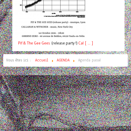
Pif
& The Gee Gees
(release party !)
C
a
l [ ... ]
Vous êtes ici :
Accueil
AGENDA
Agenda passé