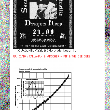
⚔️ URGENTE PISSE & @forbiddenkeepr [ ... ]
JEU 01/10 : CALLAHAN & WITSCHER + PIF & THE GEE GEES