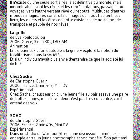
Il n'existe qu'une seule sortie réelle et définitive du monde, mais
innombrables sont les récits et les représentations, passages ou
voyages, vers l'autre versant rêvé ou redouté. Multitudes d'autres
mondes imaginaires construits d'images qui nous habitent. Les
lieux, les objets et les êtres de notre existence, de notre monde
transposé et peuplé de nos rêves.
La grille
de Eva Poulopoulou
2006, Grèce, 3 min 30s, DV CAM
Animation
Entre science-fiction et utopie « la grille » explore la notion du
totalitarisme dans la société.
Et si un individu n'avait plus envie d'entendre ce que la société lui
dicte ?
Chez Sacha
de Christophe Guérin
2006, France, 1 min 44s, Mini DV
Expérimental
Chez Sacha, chausseur chic, une jeune fille au pair essaye une paire
de bottes jaunes, mais le vendeur n'est pas très concentré, car il
entend des voix.
SOHO
de Christophe Guérin
2006, France, 2 min 40s, Mini DV
Expérimental
Dans un studio de Wardour Street, une discussion animée est
engagée entre un jeune photographe et son modèle. Son petit ami