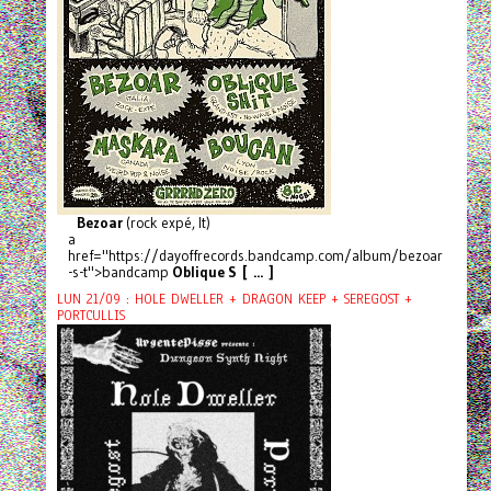
Bezoar
(rock expé, It)
a
href="https://dayoffrecords.bandcamp.com/album/bezoar
-s-t">bandcamp
Oblique S [ ... ]
LUN 21/09 : HOLE DWELLER + DRAGON KEEP + SEREGOST +
PORTCULLIS