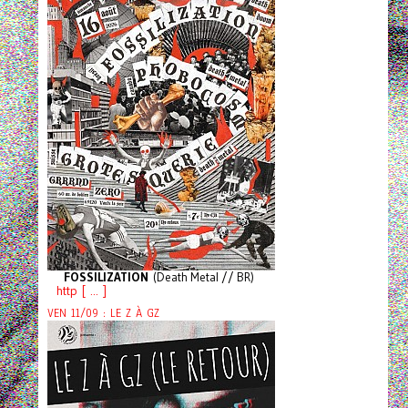
FOSSILIZATION
(Death Metal // BR)
http [ ... ]
VEN 11/09 : LE Z À GZ