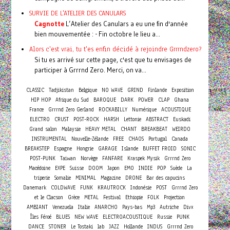
SURVIE DE L'ATELIER DES CANULARS
Cagnotte
L’Atelier des Canulars a eu une fin d'année
bien mouvementée : - Fin octobre le lieu a...
Alors c'est vrai, tu t'es enfin décidé à rejoindre Grrrndzero?
Si tu es arrivé sur cette page, c'est que tu envisages de
participer à Grrrnd Zero. Merci, on va...
CLASSIC
Tadjikistan
Belgique
NO WAVE
GRIND
Finlande
Exposition
HIP HOP
Afrique du Sud
BAROQUE
DARK
POWER
CLAP
Ghana
France
Grrrnd Zero Gerland
ROCKABILLY
Numérique
ACOUSTIQUE
ELECTRO
CRUST
POST-ROCK
HARSH
Lettonie
ABSTRACT
Euskadi
Grand salon
Malaysie
HEAVY METAL
CHANT
BREAKBEAT
WEIRDO
INSTRUMENTAL
Nouvelle-Zélande
FREE
CHAOS
Portugal
Canada
BREAKSTEP
Espagne
Hongrie
GARAGE
Islande
BUFFET FROID
SONIC
POST-PUNK
Taiwan
Norvège
FANFARE
Kraspek Mysik
Grrrnd Zero
Macédoine
EXPE
Suisse
DOOM
Japon
EMO
INDIE
POP
Suède
La
triperie
Somalie
MINIMAL
Magazine
DRONE
Bar des capucins
Danemark
COLDWAVE
FUNK
KRAUTROCK
Indonésie
POST
Grrrnd Zero
et le Clacson
Grèce
METAL
Festival
Ethiopie
FOLK
Projection
AMBIANT
Venezuela
Italie
ANARCHO
Pays-bas
Mp3
Autriche
Divx
Îles Féroé
BLUES
NEW WAVE
ELECTROACOUSTIQUE
Russie
PUNK
DANCE
STONER
Le Tostaki
lab
JAZZ
Hollande
INDUS
Grrrnd Zero