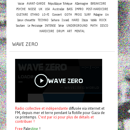
Vaise
AVANT-GARDE
République Tchèque
Allemagne
BREAKCORE
PSYCHE
NOISE
UK
USA
Australie
BASS
IMPRO
POST-HARDCORE
Concert
GUITARE
ETHNO
LO-FI
GOTH
PROG
SURF
Pologne
Un
lieux chouette
TECHNO
Sahara
Israel
HARD
Ibiza
Vidéo
ROCK
Soutien
Le Periscope
INTENSE
Série
UNDERGROUND
MATH
DISCO
HARDCORE
DRUM
ART
MENTAL
WAVE ZERO
Radio collective et indépendante
diffusée via internet et
FM, depuis mer et terre pendant la flotille pour Gaza de
ce printemps.
C'est par ici pour plus de détails et
contribuer !
Free
Pale
stine
!