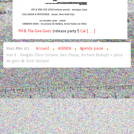
Pif
& The Gee Gees
(release party !)
C
a
l [ ... ]
Vous êtes ici :
Accueil
AGENDA
Agenda passé
mar 8 : Rangda (Chris Corsano, Ben Chassy, Richard Bishop) + plein
de gens @ Grnd Gerland