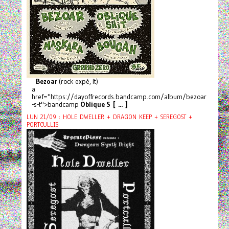
Bezoar
(rock expé, It)
a
href="https://dayoffrecords.bandcamp.com/album/bezoar
-s-t">bandcamp
Oblique S [ ... ]
LUN 21/09 : HOLE DWELLER + DRAGON KEEP + SEREGOST +
PORTCULLIS