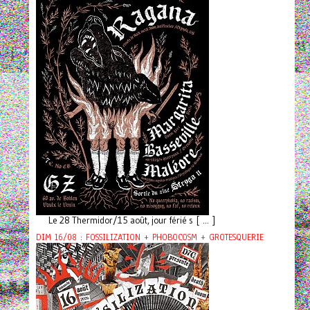
Le 28 Thermidor/15 août, jour férié s [ ... ]
DIM 16/08 : FOSSILIZATION + PHOBOCOSM + GROTESQUERIE