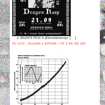
⚔️ URGENTE PISSE & @forbiddenkeepr [ ... ]
JEU 01/10 : CALLAHAN & WITSCHER + PIF & THE GEE GEES