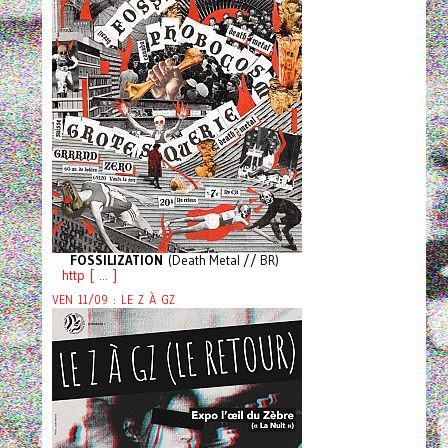
FOSSILIZATION
(Death Metal // BR)
http [ ... ]
VEN 11/09 : LE Z À GZ