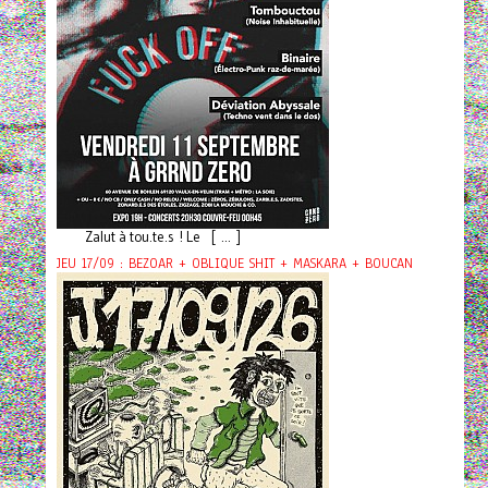
Zalut à tou.te.s ! Le [ ... ]
JEU 17/09 : BEZOAR + OBLIQUE SHIT + MASKARA + BOUCAN