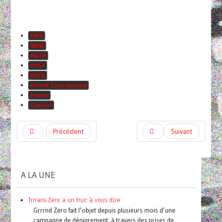
EXPE
INDIE
MATH
POST
ROCK
Grrrnd Zero Gerland
France
Concert
Précédent
Suivant
A LA UNE
Trrrans Zero a un truc à vous dire
Grrrnd Zero fait l’objet depuis plusieurs mois d’une
campagne de dénigrement, à travers des prises de...