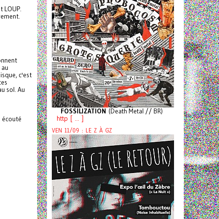
et LOUP.
rement.
onnent
 au
isque, c'est
tes
au sol. Au
FOSSILIZATION
(Death Metal // BR)
http [ ... ]
écouté
VEN 11/09 : LE Z À GZ