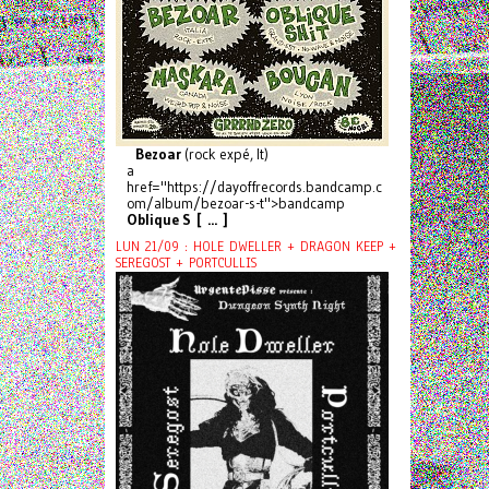
Bezoar
(rock expé, It)
a
href="https://dayoffrecords.bandcamp.c
om/album/bezoar-s-t">bandcamp
Oblique S [ ... ]
LUN 21/09 : HOLE DWELLER + DRAGON KEEP +
SEREGOST + PORTCULLIS