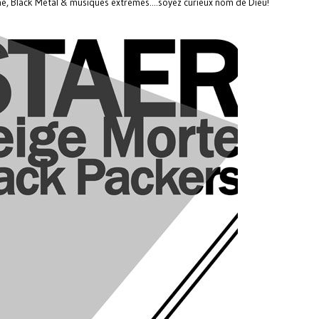
e, Black Metal & musiques extremes....soyez curieux nom de Dieu!