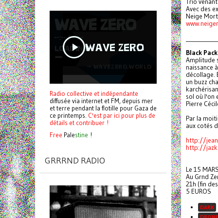
Trio venant
Avec des e
Neige Morte
www.neige
___________
Black Pack
Amplitude 
naissance à
décollage. E
un buzz cha
karchérisan
Radio collective et indépendante
sol où l'on 
diffusée via internet et FM, depuis mer
Pierre Cécil
et terre pendant la flotille pour Gaza de
ce printemps.
C'est par ici pour plus de
Par la moit
détails et contribuer !
aux cotés 
Free
Pale
stine
!
http://jea
http://jaz
GRRRND RADIO
Le 15 MAR
Au Grnd Ze
21h (fin de
5 EUROS
DARK
DRON