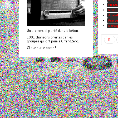
METAL
NOISE
Grrrnd
France
Norvè
Un arc-en-ciel planté dans le béton.
1001 chansons offertes par les
groupes qui ont joué à GrrrndZero.
Clique sur le poste !