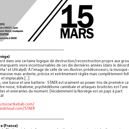
_____________________________________
vège)
crit dans une certaine logique de destruction/reconstruction propre aux gro
marquants voire incontournables de ces dix dernières années (dans le désord
a ! et Ultralyd). A l’image de celle de ses illustres prédécesseurs, la musiqu
 massive mais ardente, précise et extrêmement réglée mais complètement foll
et implacable.[...]
, une basse et une batterie : STAER est vraiment un power trio de première ca
re noise, tribalisme, psychédélisme cannibale et attaques bruitistes est l’une
tes et enivrantes du moment. Décidemment la Norvège est un pays à part.
al
w.mozartkebab.com/
oundcloud.com/STAER
_____________________________________
e (France)