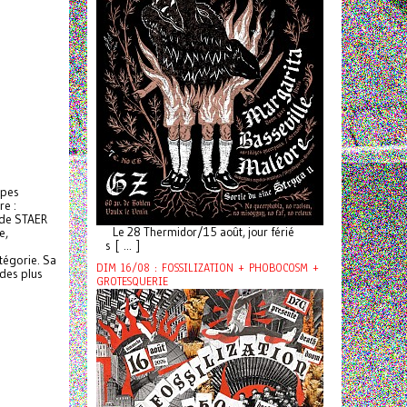
upes
re :
e de STAER
Le 28 Thermidor/15 août, jour férié
e,
s [ ... ]
tégorie. Sa
DIM 16/08 : FOSSILIZATION + PHOBOCOSM +
 des plus
GROTESQUERIE