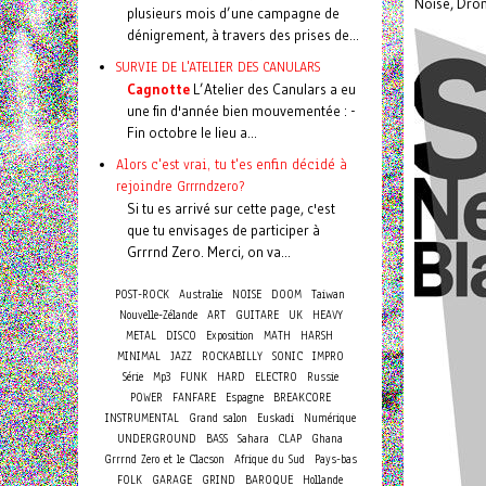
Noise, Dron
plusieurs mois d’une campagne de
dénigrement, à travers des prises de...
SURVIE DE L'ATELIER DES CANULARS
Cagnotte
L’Atelier des Canulars a eu
une fin d'année bien mouvementée : -
Fin octobre le lieu a...
Alors c'est vrai, tu t'es enfin décidé à
rejoindre Grrrndzero?
Si tu es arrivé sur cette page, c'est
que tu envisages de participer à
Grrrnd Zero. Merci, on va...
POST-ROCK
Australie
NOISE
DOOM
Taiwan
Nouvelle-Zélande
ART
GUITARE
UK
HEAVY
METAL
DISCO
Exposition
MATH
HARSH
MINIMAL
JAZZ
ROCKABILLY
SONIC
IMPRO
Série
Mp3
FUNK
HARD
ELECTRO
Russie
POWER
FANFARE
Espagne
BREAKCORE
INSTRUMENTAL
Grand salon
Euskadi
Numérique
UNDERGROUND
BASS
Sahara
CLAP
Ghana
Grrrnd Zero et le Clacson
Afrique du Sud
Pays-bas
FOLK
GARAGE
GRIND
BAROQUE
Hollande