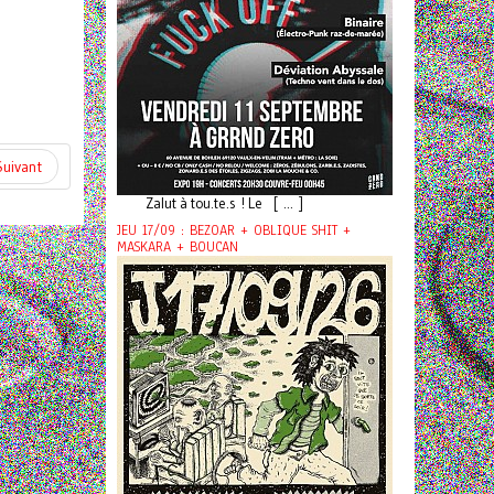
Suivant
Zalut à tou.te.s ! Le [ ... ]
JEU 17/09 : BEZOAR + OBLIQUE SHIT +
MASKARA + BOUCAN