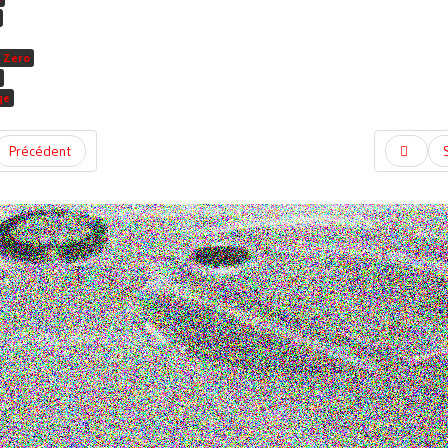
 Zero
ge
Précédent