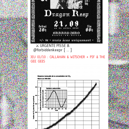
⚔️ URGENTE PISSE &
@forbiddenkeepr [ ... ]
JEU 01/10 : CALLAHAN & WITSCHER + PIF & THE
GEE GEES