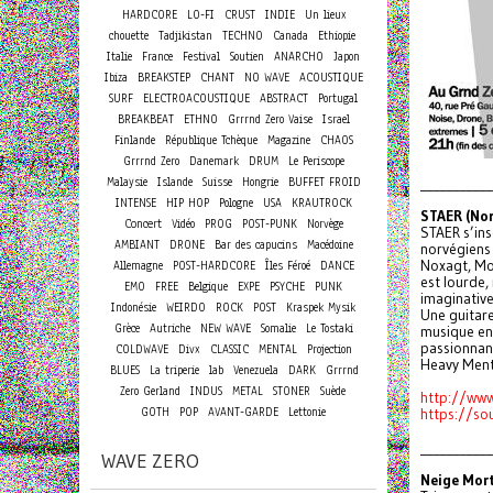
HARDCORE
LO-FI
CRUST
INDIE
Un lieux
chouette
Tadjikistan
TECHNO
Canada
Ethiopie
Italie
France
Festival
Soutien
ANARCHO
Japon
Ibiza
BREAKSTEP
CHANT
NO WAVE
ACOUSTIQUE
SURF
ELECTROACOUSTIQUE
ABSTRACT
Portugal
BREAKBEAT
ETHNO
Grrrnd Zero Vaise
Israel
Finlande
République Tchèque
Magazine
CHAOS
Grrrnd Zero
Danemark
DRUM
Le Periscope
Malaysie
Islande
Suisse
Hongrie
BUFFET FROID
___________
INTENSE
HIP HOP
Pologne
USA
KRAUTROCK
STAER (Nor
Concert
Vidéo
PROG
POST-PUNK
Norvège
STAER s’ins
AMBIANT
DRONE
Bar des capucins
Macédoine
norvégiens 
Noxagt, MoH
Allemagne
POST-HARDCORE
Îles Féroé
DANCE
est lourde,
EMO
FREE
Belgique
EXPE
PSYCHE
PUNK
imaginative 
Indonésie
WEIRDO
ROCK
POST
Kraspek Mysik
Une guitare
Grèce
Autriche
NEW WAVE
Somalie
Le Tostaki
musique ent
passionnan
COLDWAVE
Divx
CLASSIC
MENTAL
Projection
Heavy Ment
BLUES
La triperie
lab
Venezuela
DARK
Grrrnd
Zero Gerland
INDUS
METAL
STONER
Suède
http://ww
GOTH
POP
AVANT-GARDE
Lettonie
https://s
___________
WAVE ZERO
Neige Mort