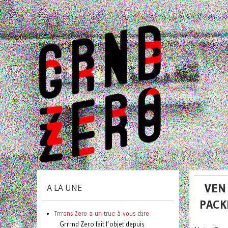
VEN
A LA UNE
PACK
Trrrans Zero a un truc à vous dire
Grrrnd Zero fait l’objet depuis