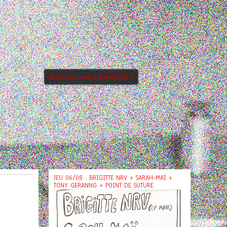
Nous Soutenir Via HelloAsso
JEU 06/08 : BRIGITTE NRV + SARAH-MAÏ +
TONY GERANNO + POINT DE SUTURE