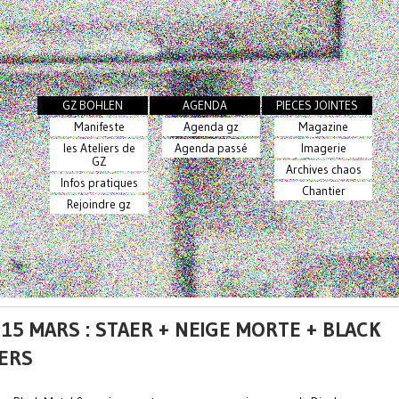
GZ BOHLEN
AGENDA
PIECES JOINTES
Manifeste
Agenda gz
Magazine
les Ateliers de
Agenda passé
Imagerie
GZ
Archives chaos
Infos pratiques
Chantier
Rejoindre gz
 15 MARS : STAER + NEIGE MORTE + BLACK
ERS