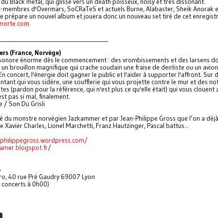
 du Black metal, qui glisse vers un death poisseux, noisy et très dissonant.
x-membres d'Overmars, SoCRaTeS et actuels Burne, Alabaster, Sheik Anorak 
 prépare un nouvel album et jouera donc un nouveau set tiré de cet enregist
morte.com
_____________________________________
ers (France, Norvège)
sonore énorme dès le commencement : des vrombissements et des larsens d
 un brouillon magnifique qui crache soudain une fraise de dentiste ou un avion
n concert, l'énergie doit gagner le public et l'aider à supporter l'affront. Sur d
ntant qui vous sidère, une soufflerie qui vous projette contre le mur et des no
tes (pardon pour la référence, qui n'est plus ce qu'elle était) qui vous clouent 
est pas si mal, finalement.
e / Son Du Grisli
ié du monstre norvégien Jazkammer et par Jean-Philippe Gross que l’on a déjà 
de Xavier Charles, Lionel Marchetti, Franz Hautzinger, Pascal battus...
nphilippegross.wordpress.com/
kamer.blogspot.fr/
S
ro, 40 rue Pré Gaudry 69007 Lyon
s concerts à 0h00)
E