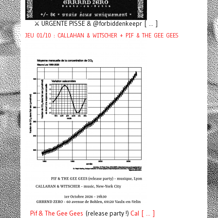
⚔️ URGENTE PISSE & @forbiddenkeepr [ ... ]
JEU 01/10 : CALLAHAN & WITSCHER + PIF & THE GEE GEES
Pif
& The Gee Gees
(release party !)
C
a
l [ ... ]