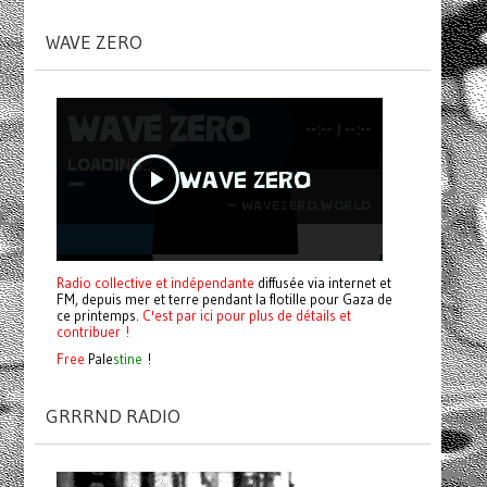
WAVE ZERO
Radio collective et indépendante
diffusée via internet et
FM, depuis mer et terre pendant la flotille pour Gaza de
ce printemps.
C'est par ici pour plus de détails et
contribuer !
Free
Pale
stine
!
GRRRND RADIO