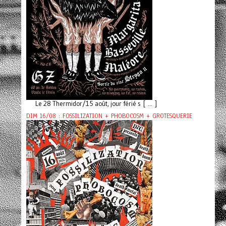
Le 28 Thermidor/15 août, jour férié s [ ... ]
DIM 16/08 : FOSSILIZATION + PHOBOCOSM + GROTESQUERIE