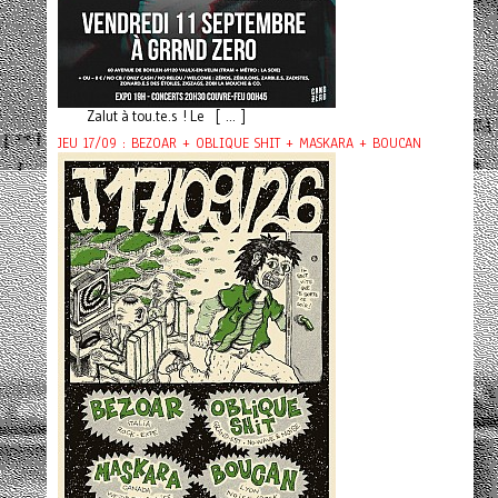
Zalut à tou.te.s ! Le [ ... ]
JEU 17/09 : BEZOAR + OBLIQUE SHIT + MASKARA + BOUCAN