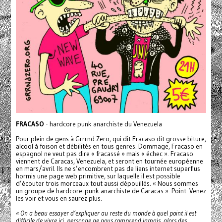
FRACASO
- hardcore punk anarchiste du Venezuela
Pour plein de gens à Grrrnd Zero, qui dit Fracaso dit grosse biture,
alcool à foison et débilités en tous genres. Dommage, Fracaso en
espagnol ne veut pas dire « fracassé » mais « échec ». Fracaso
viennent de Caracas, Venezuela, et seront en tournée européenne
en mars/avril. Ils ne s’encombrent pas de liens internet superflus
hormis une page web primitive, sur laquelle il est possible
d’écouter trois morceaux tout aussi dépouillés. « Nous sommes
un groupe de hardcore-punk anarchiste de Caracas ». Point. Venez
les voir et vous en saurez plus.
« On a beau essayer d’expliquer au reste du monde à quel point il est
difficile de vivre ici, personne ne nous comprend jamais, alors des