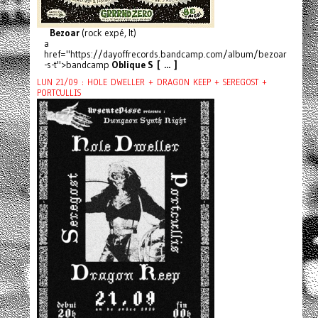
Bezoar
(rock expé, It)
a
href="https://dayoffrecords.bandcamp.com/album/bezoar
-s-t">bandcamp
Oblique S [ ... ]
LUN 21/09 : HOLE DWELLER + DRAGON KEEP + SEREGOST +
PORTCULLIS