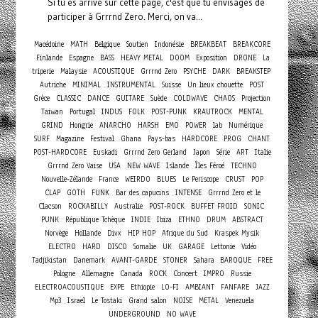
Si tu es arrivé sur cette page, c'est que tu envisages de
participer à Grrrnd Zero. Merci, on va...
Macédoine
MATH
Belgique
Soutien
Indonésie
BREAKBEAT
BREAKCORE
Finlande
Espagne
BASS
HEAVY METAL
DOOM
Exposition
DRONE
La
triperie
Malaysie
ACOUSTIQUE
Grrrnd Zero
PSYCHE
DARK
BREAKSTEP
Autriche
MINIMAL
INSTRUMENTAL
Suisse
Un lieux chouette
POST
Grèce
CLASSIC
DANCE
GUITARE
Suède
COLDWAVE
CHAOS
Projection
Taiwan
Portugal
INDUS
FOLK
POST-PUNK
KRAUTROCK
MENTAL
GRIND
Hongrie
ANARCHO
HARSH
EMO
POWER
lab
Numérique
SURF
Magazine
Festival
Ghana
Pays-bas
HARDCORE
PROG
CHANT
POST-HARDCORE
Euskadi
Grrrnd Zero Gerland
Japon
Série
ART
Italie
Grrrnd Zero Vaise
USA
NEW WAVE
Islande
Îles Féroé
TECHNO
Nouvelle-Zélande
France
WEIRDO
BLUES
Le Periscope
CRUST
POP
CLAP
GOTH
FUNK
Bar des capucins
INTENSE
Grrrnd Zero et le
Clacson
ROCKABILLY
Australie
POST-ROCK
BUFFET FROID
SONIC
PUNK
République Tchèque
INDIE
Ibiza
ETHNO
DRUM
ABSTRACT
Norvège
Hollande
Divx
HIP HOP
Afrique du Sud
Kraspek Mysik
ELECTRO
HARD
DISCO
Somalie
UK
GARAGE
Lettonie
Vidéo
Tadjikistan
Danemark
AVANT-GARDE
STONER
Sahara
BAROQUE
FREE
Concert
Pologne
Allemagne
Canada
ROCK
IMPRO
Russie
ELECTROACOUSTIQUE
EXPE
Ethiopie
LO-FI
AMBIANT
FANFARE
JAZZ
Mp3
Israel
Le Tostaki
Grand salon
NOISE
METAL
Venezuela
UNDERGROUND
NO WAVE