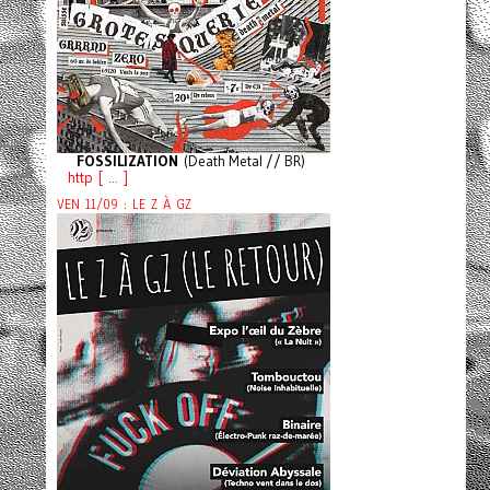
FOSSILIZATION
(Death Metal // BR)
http [ ... ]
VEN 11/09 : LE Z À GZ