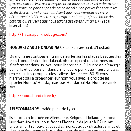
groupes comme Fracaso transposent en musique ce cruel enfer urbain.
Leurs textes ne parlent pas de haine de soi ou de perversions sexuelles
ou de choses humiliantes – ils disent que nous méritons de vivre
décemment et d’être heureux, ils expriment une profonde haine des
bâtards qui refusent que nous soyons des êtres humains. »
(Yecal,
Inservibles)
http://fracasopunk.webege.com/
HONDARTZAKO HONDAKINAK
- radikal raw punk d'Euskadi
Quand ils ne sont pas en train de surfer sur les plages basques, les
trois Hondartzako Hondakinak photocopient des fanzines ou
s’enferment dans un local pour libérer ce qu’il leur reste d’énergie,
de nerfs et de passion dans un hardcore punk que n’auraient pas
renié certains groupuscules italiens des années 80. Si vous
n’arrivez pas à prononcer leur nom vous avez le droit de les
appeler Honda/ Honda, mais pas Hondarpatzko Hondaksvinek
svp.
http://hondahonda.free.fr/
TELECOMMANDE
- paléo punk de Lyon
Ils seront en tournée en Allemagne, Belgique, Hollande, et pour
leur dernière date, nous feront l’honneur de jouer à GZ un set
entièrement renouvelé, avec des morceaux aux structures fines et
alambiquées, emmenés par des solos de guitare complexes, une