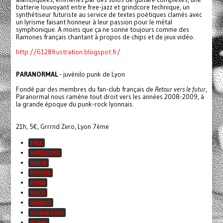
batterie louvoyant entre free-jazz et grindcore technique, un
synthétiseur futuriste au service de textes poétiques clamés avec
un lyrisme faisant honneur à leur passion pour le métal
symphonique. A moins que ça ne sonne toujours comme des
Ramones français chantant à propos de chips et de jeux vidéo.
http://6128frustration.blogspot.fr/
PARANORMAL
- juvénilo punk de Lyon
Fondé par des membres du fan-club français de
Retour vers le futur
,
Paranormal nous ramène tout droit vers les années 2008-2009, à
la grande époque du punk-rock lyonnais.
21h, 5€, Grrrnd Zero, Lyon 7ème
FREE
HARDCORE
NOISE
PSYCHE
PUNK
ROCK
WEIRDO
Grrrnd Zero
SONIC