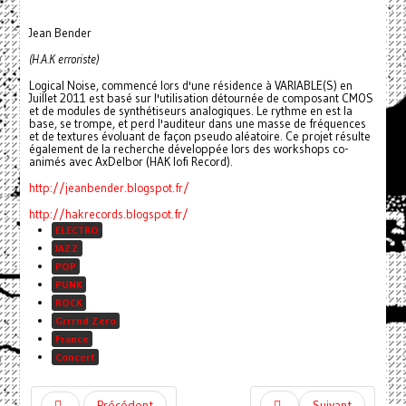
Jean Bender
(H.A.K erroriste)
Logical Noise, commencé lors d'une résidence à VARIABLE(S) en
Juillet 2011 est basé sur l'utilisation détournée de composant CMOS
et de modules de synthétiseurs analogiques. Le rythme en est la
base, se trompe, et perd l'auditeur dans une masse de fréquences
et de textures évoluant de façon pseudo aléatoire. Ce projet résulte
également de la recherche développée lors des workshops co-
animés avec AxDelbor (HAK lofi Record).
http://jeanbender.blogspot.fr/
http://hakrecords.blogspot.fr/
ELECTRO
JAZZ
POP
PUNK
ROCK
Grrrnd Zero
France
Concert
Précédent
Suivant