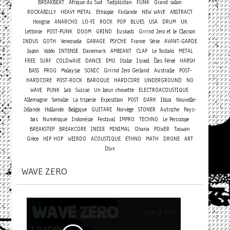
BREAKBEAT
Afrique du Sud
Tadjikistan
FUNK
Grand salon
ROCKABILLY
HEAVY METAL
Ethiopie
Finlande
NEW WAVE
ABSTRACT
Hongrie
ANARCHO
LO-FI
ROCK
POP
BLUES
USA
DRUM
UK
Lettonie
POST-PUNK
DOOM
GRIND
Euskadi
Grrrnd Zero et le Clacson
INDUS
GOTH
Venezuela
GARAGE
PSYCHE
France
Série
AVANT-GARDE
Japon
Vidéo
INTENSE
Danemark
AMBIANT
CLAP
Le Tostaki
METAL
FREE
SURF
COLDWAVE
DANCE
EMO
Italie
Israel
Îles Féroé
HARSH
BASS
PROG
Malaysie
SONIC
Grrrnd Zero Gerland
Australie
POST-
HARDCORE
POST-ROCK
BAROQUE
HARDCORE
UNDERGROUND
NO
WAVE
PUNK
lab
Suisse
Un lieux chouette
ELECTROACOUSTIQUE
Allemagne
Somalie
La triperie
Exposition
POST
DARK
Ibiza
Nouvelle-
Zélande
Hollande
Belgique
GUITARE
Norvège
STONER
Autriche
Pays-
bas
Numérique
Indonésie
Festival
IMPRO
TECHNO
Le Periscope
BREAKSTEP
BREAKCORE
INDIE
MINIMAL
Ghana
POWER
Taiwan
Grèce
HIP HOP
WEIRDO
ACOUSTIQUE
ETHNO
MATH
DRONE
ART
Divx
WAVE ZERO