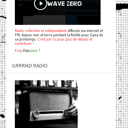
Radio collective et indépendante
diffusée via internet et
FM, depuis mer et terre pendant la flotille pour Gaza de
ce printemps.
C'est par ici pour plus de détails et
contribuer !
Free
Pale
stine
!
GRRRND RADIO