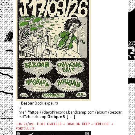
Bezoar
(rock expé, It)
a
href="https://dayoffrecords.bandcamp.com/album/bezoar
-s-t">bandcamp
Oblique S [ ... ]
LUN 21/09 : HOLE DWELLER + DRAGON KEEP + SEREGOST +
PORTCULLIS