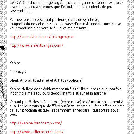
CASCADE est un mélange bigarré, un amalgame de sonorités âpres,
granuleuses ou aériennes que l’écoute et les accidents de jeu
rassemblent.
Percussions, objets, haut parleurs, outils de synthèse,
magnétophones et effets sont la base d’un instrumentarium qui se
veut modulable et poreux à l’ici et maintenant.
http://soundcloud.com/juliengrosjean
http://www.ernestbergez.com/
Kanine
(Free rage)
Sheik Anorak (Batterie) et Art' (Saxophone)
Kanine délivre donc évidemment un "jazz" libre, énergique, parfois
incontrôlé mais toujours dégoulinant la sueur et la hargne.
Venant plutôt des scènes rock (voire noise) les 2 musiciens aiment à
qualifier leur musique de "Broken Jazz", terme qui fera office de titre
de leur prochain disque - récemment enregistré - qui sortira sous
peu.
http://kanine.bandcamp.com/
http://www.gafferrecords.com/