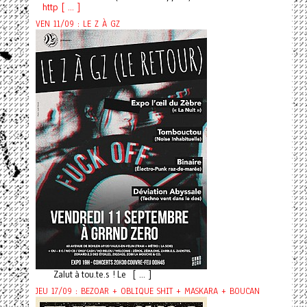
http [ ... ]
VEN 11/09 : LE Z À GZ
Zalut à tou.te.s ! Le [ ... ]
JEU 17/09 : BEZOAR + OBLIQUE SHIT + MASKARA + BOUCAN