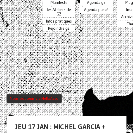
Manifeste
Agenda gz
Mag
les Ateliers de
Agenda passé
Ima
GZ
Archiv
Infos pratiques
Cha
Rejoindre gz
Nous Soutenir Via HelloAsso
JEU 17 JAN : MICHEL GARCIA +