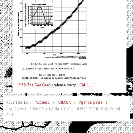
Pif
& The Gee Gees
(release party !)
C
a
l [ ... ]
Vous êtes ici :
Accueil
AGENDA
Agenda passé
lun 12 avril : THRONES + NADJA + OvO + ULRIKE MEINHOF @ Grrrnd
Gerland