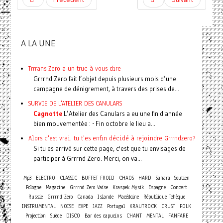
A LA UNE
Trrrans Zero a un truc à vous dire
Grrrnd Zero fait l’objet depuis plusieurs mois d’une
campagne de dénigrement, à travers des prises de...
SURVIE DE L'ATELIER DES CANULARS
Cagnotte
L’Atelier des Canulars a eu une fin d'année
bien mouvementée : - Fin octobre le lieu a...
Alors c'est vrai, tu t'es enfin décidé à rejoindre Grrrndzero?
Si tu es arrivé sur cette page, c'est que tu envisages de
participer à Grrrnd Zero. Merci, on va...
Mp3
ELECTRO
CLASSIC
BUFFET FROID
CHAOS
HARD
Sahara
Soutien
Concert
Pologne
Magazine
Grrrnd Zero Vaise
Kraspek Mysik
Espagne
Russie
Grrrnd Zero
Canada
Islande
Macédoine
République Tchèque
INSTRUMENTAL
NOISE
EXPE
JAZZ
Portugal
KRAUTROCK
CRUST
FOLK
Projection
Suède
DISCO
Bar des capucins
CHANT
MENTAL
FANFARE