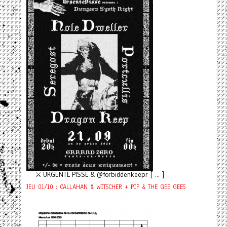
⚔️ URGENTE PISSE & @forbiddenkeepr [ ... ]
JEU 01/10 : CALLAHAN & WITSCHER + PIF & THE GEE GEES