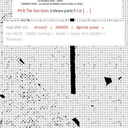
Pif
& The Gee Gees
(release party !)
C
a
l [ ... ]
Vous êtes ici :
Accueil
AGENDA
Agenda passé
ven 08/05 : Subtle Turnhips + Avale + Canari Gros Calibre +
Théorème