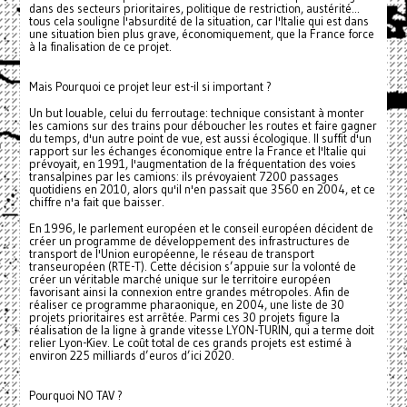
dans des secteurs prioritaires, politique de restriction, austérité...
tous cela souligne l'absurdité de la situation, car l'Italie qui est dans
une situation bien plus grave, économiquement, que la France force
à la finalisation de ce projet.
Mais Pourquoi ce projet leur est-il si important ?
Un but louable, celui du ferroutage: technique consistant à monter
les camions sur des trains pour déboucher les routes et faire gagner
du temps, d'un autre point de vue, est aussi écologique. Il suffit d'un
rapport sur les échanges économique entre la France et l'Italie qui
prévoyait, en 1991, l'augmentation de la fréquentation des voies
transalpines par les camions: ils prévoyaient 7200 passages
quotidiens en 2010, alors qu'il n'en passait que 3560 en 2004, et ce
chiffre n'a fait que baisser.
En 1996, le parlement européen et le conseil européen décident de
créer un programme de développement des infrastructures de
transport de l'Union européenne, le réseau de transport
transeuropéen (RTE-T). Cette décision s’appuie sur la volonté de
créer un véritable marché unique sur le territoire européen
favorisant ainsi la connexion entre grandes métropoles. Afin de
réaliser ce programme pharaonique, en 2004, une liste de 30
projets prioritaires est arrêtée. Parmi ces 30 projets figure la
réalisation de la ligne à grande vitesse LYON-TURIN, qui a terme doit
relier Lyon-Kiev. Le coût total de ces grands projets est estimé à
environ 225 milliards d’euros d’ici 2020.
Pourquoi NO TAV ?