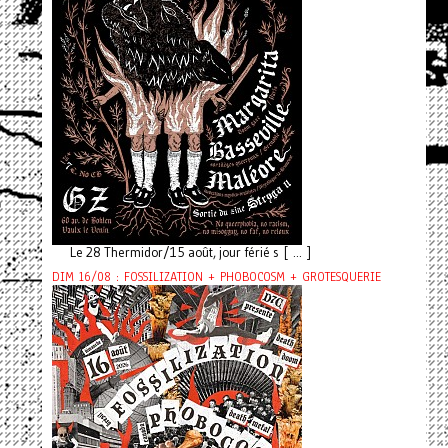
Le 28 Thermidor/15 août, jour férié s [ ... ]
DIM 16/08 : FOSSILIZATION + PHOBOCOSM + GROTESQUERIE