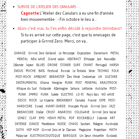
SURVIE DE L'ATELIER DES CANULARS
Cagnotte
L’Atelier des Canulars a eu une fin d'année
bien mouvementée : - Fin octobre le lieu a...
Alors c'est vrai, tu t'es enfin décidé à rejoindre Grrrndzero?
Si tu es arrivé sur cette page, c'est que tu envisages de
participer à Grrrnd Zero. Merci, on va...
GARAGE
Grrrnd Zero Gerland
Le Periscope
Exposition
Danemark
METAL
MENTAL
NEW WAVE
Grand salon
ABSTRACT
Ethiopie
lab
Nouvelle-
Zélande
Japon
BLUES
DRONE
STONER
SURF
CHANT
Portugal
HARSH
INDUS
PSYCHE
BASS
Festival
Russie
Le Tostaki
Série
TECHNO
FOLK
POST-ROCK
AMBIANT
BREAKSTEP
Îles Féroé
Indonésie
UK
GUITARE
INSTRUMENTAL
Ghana
Hongrie
PUNK
POST
MINIMAL
KRAUTROCK
Afrique du Sud
Finlande
Allemagne
Sahara
Lettonie
Autriche
POST-
PUNK
IMPRO
FUNK
Suède
ELECTRO
LO-FI
Pays-bas
NO WAVE
DISCO
ROCK
La triperie
BREAKBEAT
Canada
France
EXPE
POST-
HARDCORE
Israel
AVANT-GARDE
Kraspek Mysik
Grrrnd Zero
JAZZ
BREAKCORE
Italie
CRUST
ANARCHO
COLDWAVE
Grrrnd Zero Vaise
SONIC
CLAP
EMO
HEAVY METAL
POP
ROCKABILLY
Islande
ART
INTENSE
DANCE
Macédoine
NOISE
CHAOS
Soutien
Pologne
Australie
GOTH
HIP HOP
Grrrnd Zero et le Clacson
Magazine
Projection
MATH
Malaysie
ELECTROACOUSTIQUE
BAROQUE
Un lieux chouette
Euskadi