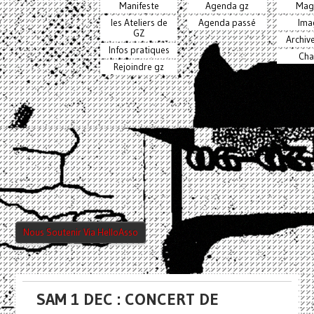
Manifeste
Agenda gz
Mag
les Ateliers de
Agenda passé
Ima
GZ
Archiv
Infos pratiques
Cha
Rejoindre gz
Nous Soutenir Via HelloAsso
SAM 1 DEC : CONCERT DE