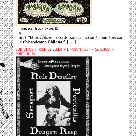
Bezoar
(rock expé, It)
a
href="https://dayoffrecords.bandcamp.com/album/bezoar
-s-t">bandcamp
Oblique S [ ... ]
LUN 21/09 : HOLE DWELLER + DRAGON KEEP + SEREGOST +
PORTCULLIS