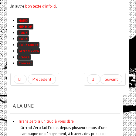
Un autre
bon texte d'info ici
.
HARD
HIP HOP
PUNK
ROCK
ROCKABILLY
Grrrnd Zero
France
Concert
Précédent
Suivant
A LA UNE
Trrrans Zero a un truc à vous dire
Grrrnd Zero fait l’objet depuis plusieurs mois d’une
campagne de dénigrement, à travers des prises de...