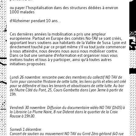
ou payer l’hospitalisation dans des structures dédiées à environ
1000 malades
d'Alzheimer pendant 10 ans…
Ces dernières années la mobilisation a pris une ampleur
européenne. Partout en Europe des comités No-TAV se sont créés,
apportant leurs soutiens aux habitants de la Vallée de Susa. Lyon est
directement touché par ce projet même s'il va tout juste commencer
à nous atteindre, nous devons nous aussi nous mobiliser contre.
Dans ce but une semaine d'information est organiser nous vous
invitons toutes et tous à y participer, ainsi qu'à toutes autres
initiatives proposées:
Lundi 26 novembre: rencontre avec des membres du collectif NO TAV de
Turin pour connaitre l'histoire de cette lutte, les liens qu'ils et elles ont créé
pour se défendre et tous les tenants et aboutissans de cette lutte. Au bar
de l'Autre Côté du Pont, 25, Cours Gambetta dans Lyon 3eme à partir de
19h.
Vendredi 30 novembre: Diffusion du documentaire vidéo NO TAV (1h05) à
la Librairie La Plume Noire, 8 rue Diderot dans le quartier de la Croix
Rousse à 19h30.
Samedi 1 décembre:
Concert de soutien au mouvement NO TAV au Grrrd Zéro gérland (40 rue