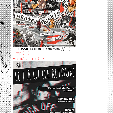
FOSSILIZATION
(Death Metal // BR)
http [ ... ]
VEN 11/09 : LE Z À GZ