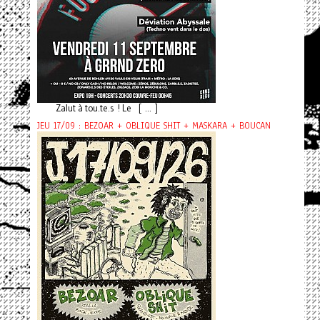
Zalut à tou.te.s ! Le [ ... ]
JEU 17/09 : BEZOAR + OBLIQUE SHIT + MASKARA + BOUCAN