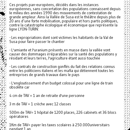
Ces projets pan-européens, décidés dans les instances
européennes, sans concertation des populations connaissent depuis
le milieu des années 1990 des mouvements de contestation de
grande ampleur. Ainsi la Vallée de Susa est le théâtre depuis plus de
20 ans d’une forte mobilisation, populaire et hors partis politiques,
contre la catastrophe écologique et économique que représente la
ligne LYON-TURIN:
- Les expropriations dont sont victimes les habitants de la Val de
Susa pour faire passer le chantier
- L'amiante et l'uranium présents en masse dans la vallée vont
causer des dommages irréparables sur la santé des populations y
résidant et leurs terres, l'agriculture étant aussi touchée
- Les contrats de construction gonflés du fait des relations connus
entre les politiciens italiens et les mafia qui détiennent toutes les
entreprises de grands travaux dans le pays
- L'engloutissement d'un budget colossal pour une ligne de train
obsolète car
4 cm de TAV = 1 an de retraite d'une personne
3 m de TAV = 1 crèche avec 12 classes
500m de TAV= 1 hôpital de 1200 places, 226 cabinets et 36 blocs
opératoires
1Km de TAV= payer les taxes scolaires à 250.000universitairs
pendant 1 an