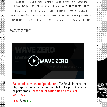
HARDCORE
POWER
Mp3
Belgique
HARD
Grèce
Ibiza
Venezuela
Suisse
DARK
USA
DRUM
Vidéo
Numérique
BUFFET FROID
FREE
Tadjikistan
GRIND
Taiwan
UNDERGROUND
CLASSIC
FANFARE
Somalie
Norvège
Bar des capucins
WEIRDO
DOOM
République Tchèque
Concert
ACOUSTIQUE
INDIE
Hollande
PROG
Espagne
Divx
ETHNO
WAVE ZERO
Radio collective et indépendante
diffusée via internet et
FM, depuis mer et terre pendant la flotille pour Gaza de
ce printemps.
C'est par ici pour plus de détails et
contribuer !
Free
Pale
stine
!