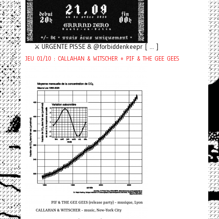
⚔️ URGENTE PISSE & @forbiddenkeepr [ ... ]
JEU 01/10 : CALLAHAN & WITSCHER + PIF & THE GEE GEES