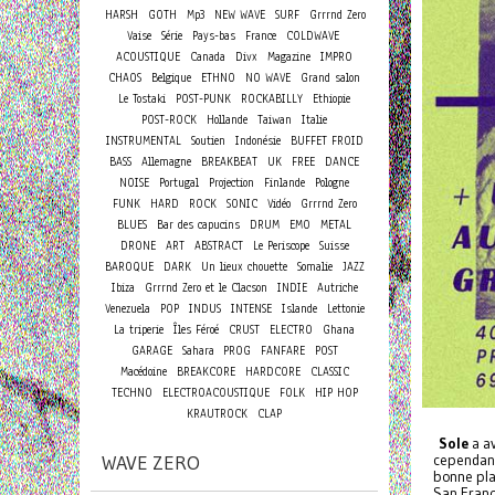
HARSH
GOTH
Mp3
NEW WAVE
SURF
Grrrnd Zero
Vaise
Série
Pays-bas
France
COLDWAVE
ACOUSTIQUE
Canada
Divx
Magazine
IMPRO
CHAOS
Belgique
ETHNO
NO WAVE
Grand salon
Le Tostaki
POST-PUNK
ROCKABILLY
Ethiopie
POST-ROCK
Hollande
Taiwan
Italie
INSTRUMENTAL
Soutien
Indonésie
BUFFET FROID
BASS
Allemagne
BREAKBEAT
UK
FREE
DANCE
NOISE
Portugal
Projection
Finlande
Pologne
FUNK
HARD
ROCK
SONIC
Vidéo
Grrrnd Zero
BLUES
Bar des capucins
DRUM
EMO
METAL
DRONE
ART
ABSTRACT
Le Periscope
Suisse
BAROQUE
DARK
Un lieux chouette
Somalie
JAZZ
Ibiza
Grrrnd Zero et le Clacson
INDIE
Autriche
Venezuela
POP
INDUS
INTENSE
Islande
Lettonie
La triperie
Îles Féroé
CRUST
ELECTRO
Ghana
GARAGE
Sahara
PROG
FANFARE
POST
Macédoine
BREAKCORE
HARDCORE
CLASSIC
TECHNO
ELECTROACOUSTIQUE
FOLK
HIP HOP
KRAUTROCK
CLAP
Sole
a av
cependant 
WAVE ZERO
bonne pla
San Franc