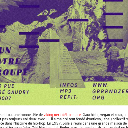
ant tout une bonne tête de
viking nerd débonnaire
. Gauchiste, vegan et roux, le 
pas toujours été doux avec lui. Il a malgré tout fondé d'Anticon, label/collectif 
ce dans l'histoire du hip-hop. En 1997, Sole a réuni dans une grande maison de 
isco Doseone, Why, Odd Nosdam, Jel, Pedestrian... Ensemble, ils ont produit un 