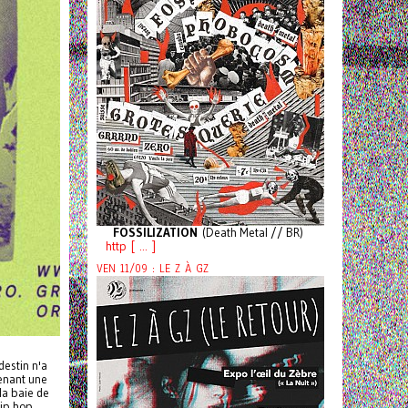
FOSSILIZATION
(Death Metal // BR)
http [ ... ]
VEN 11/09 : LE Z À GZ
destin n'a
tenant une
la baie de
hip hop