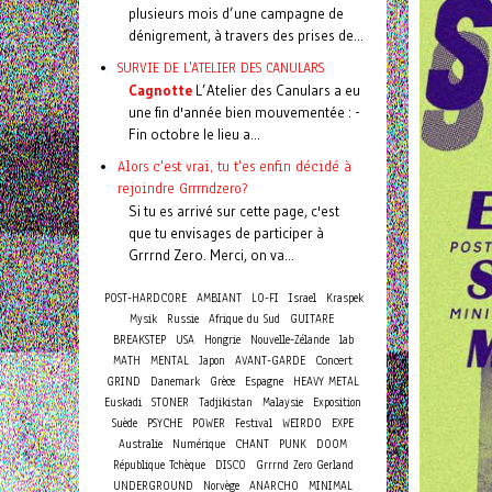
plusieurs mois d’une campagne de
dénigrement, à travers des prises de...
SURVIE DE L'ATELIER DES CANULARS
Cagnotte
L’Atelier des Canulars a eu
une fin d'année bien mouvementée : -
Fin octobre le lieu a...
Alors c'est vrai, tu t'es enfin décidé à
rejoindre Grrrndzero?
Si tu es arrivé sur cette page, c'est
que tu envisages de participer à
Grrrnd Zero. Merci, on va...
POST-HARDCORE
AMBIANT
LO-FI
Israel
Kraspek
Mysik
Russie
Afrique du Sud
GUITARE
BREAKSTEP
USA
Hongrie
Nouvelle-Zélande
lab
Concert
MATH
MENTAL
Japon
AVANT-GARDE
GRIND
Danemark
Grèce
Espagne
HEAVY METAL
Euskadi
STONER
Tadjikistan
Malaysie
Exposition
Suède
PSYCHE
POWER
Festival
WEIRDO
EXPE
Australie
Numérique
CHANT
PUNK
DOOM
République Tchèque
DISCO
Grrrnd Zero Gerland
UNDERGROUND
Norvège
ANARCHO
MINIMAL