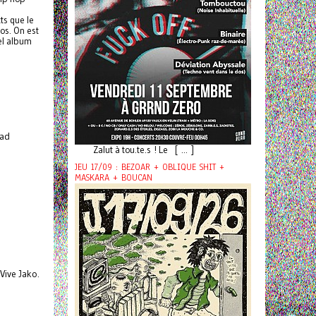
ts que le
os. On est
vel album
oad
Zalut à tou.te.s ! Le [ ... ]
JEU 17/09 : BEZOAR + OBLIQUE SHIT +
MASKARA + BOUCAN
Vive Jako.