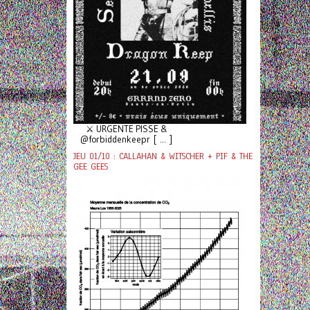
⚔️ URGENTE PISSE &
@forbiddenkeepr [ ... ]
JEU 01/10 : CALLAHAN & WITSCHER + PIF & THE
GEE GEES