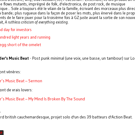
de flows mutants, imprégné de folk, d'electronica, de post rock, de musique
que... Sole a toujours été le vilain de la famille, écrivant des morceaux plus direc
la bande; plus rugueux dans la façon de poser les mots, plus énervé dans le prop
nts de le faire jouer pour la troisième fois à GZ juste avant la sortie de son nou
it,
A ruthless criticism of everything existing
.
ad day for investors
undred light years and running
egg short of the omelet
der's Music Beat
- Post punk minimal (une voix, une basse, un tambour) sur L
sont vénères:
r’s Music Beat – Sermon
ont de vrais lovers:
r’s Music Beat – My Mind Is Broken By The Sound
y
 british cauchemardesque, projet solo d'un des 39 batteurs d'Action Beat. 
OP