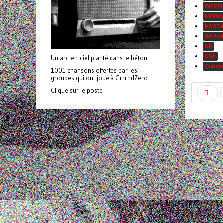
INSTR
MINIM
POST-
Grrrnd
UK
USA
Un arc-en-ciel planté dans le béton.
Conce
1001 chansons offertes par les
groupes qui ont joué à GrrrndZero.
Clique sur le poste !