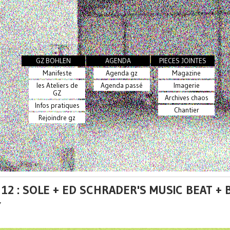
GZ BOHLEN
AGENDA
PIECES JOINTES
Manifeste
Agenda gz
Magazine
les Ateliers de
Agenda passé
Imagerie
GZ
Archives chaos
Infos pratiques
Chantier
Rejoindre gz
12 : SOLE + ED SCHRADER'S MUSIC BEAT + 
Y