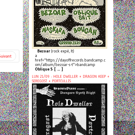
Bezoar
(rock expé, It)
a
Suivant
href="https://dayoffrecords.bandcamp.c
om/album/bezoar-s-t">bandcamp
Oblique S [ ... ]
LUN 21/09 : HOLE DWELLER + DRAGON KEEP +
SEREGOST + PORTCULLIS