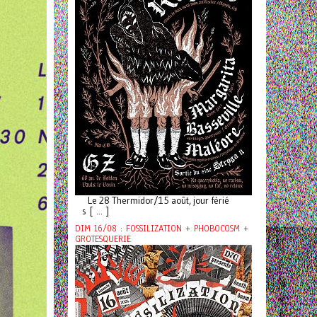
Le 28 Thermidor/15 août, jour férié
s [ ... ]
DIM 16/08 : FOSSILIZATION + PHOBOCOSM +
GROTESQUERIE