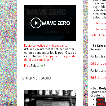
traversé 
psychédéli
reste de 
bien conte
autoprodu
Sole - a s
Sole - a h
Sole - One 
Radio collective et indépendante
+
Ed Schra
diffusée via internet et FM, depuis mer
Records.
et terre pendant la flotille pour Gaza de
ce printemps.
C'est par ici pour plus de
Parfois ils 
détails et contribuer !
Ed Schrade
Free
Pale
stine
!
Parfois ce s
GRRRND RADIO
Ed Schrade
+
Bad Bod
Spoken-word
Ecouter
ici
.
HERO
HIP H