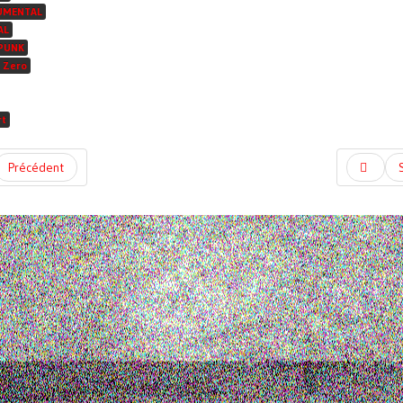
UMENTAL
AL
PUNK
 Zero
rt
Précédent