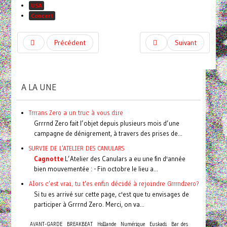
USA
Concert
Précédent
Suivant
A LA UNE
Trrrans Zero a un truc à vous dire
Grrrnd Zero fait l’objet depuis plusieurs mois d’une
campagne de dénigrement, à travers des prises de...
SURVIE DE L'ATELIER DES CANULARS
Cagnotte
L’Atelier des Canulars a eu une fin d'année
bien mouvementée : - Fin octobre le lieu a...
Alors c'est vrai, tu t'es enfin décidé à rejoindre Grrrndzero?
Si tu es arrivé sur cette page, c'est que tu envisages de
participer à Grrrnd Zero. Merci, on va...
AVANT-GARDE
BREAKBEAT
Hollande
Numérique
Euskadi
Bar des