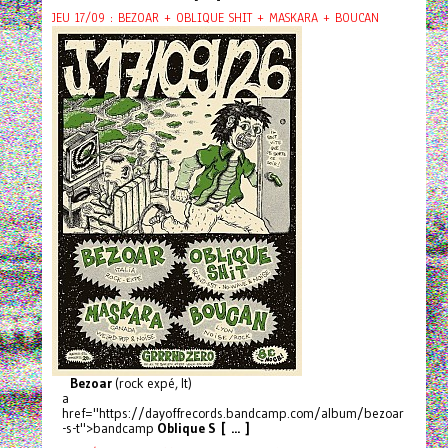
JEU 17/09 : BEZOAR + OBLIQUE SHIT + MASKARA + BOUCAN
Bezoar
(rock expé, It)
a
href="https://dayoffrecords.bandcamp.com/album/bezoar
-s-t">bandcamp
Oblique S [ ... ]