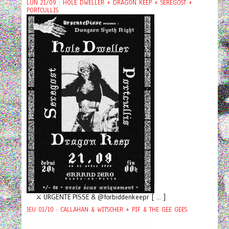
LUN 21/09 : HOLE DWELLER + DRAGON KEEP + SEREGOST +
PORTCULLIS
⚔️ URGENTE PISSE & @forbiddenkeepr [ ... ]
JEU 01/10 : CALLAHAN & WITSCHER + PIF & THE GEE GEES