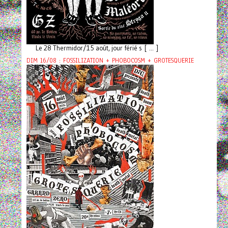
Le 28 Thermidor/15 août, jour férié s [ ... ]
DIM 16/08 : FOSSILIZATION + PHOBOCOSM + GROTESQUERIE