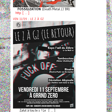
FOSSILIZATION
(Death Metal // BR)
http [ ... ]
VEN 11/09 : LE Z À GZ
Zalut à tou.te.s ! Le [ ... ]