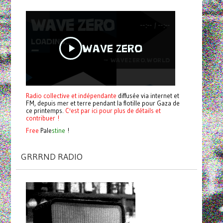
Radio collective et indépendante
diffusée via internet et
FM, depuis mer et terre pendant la flotille pour Gaza de
ce printemps.
C'est par ici pour plus de détails et
contribuer !
Free
Pale
stine
!
GRRRND RADIO