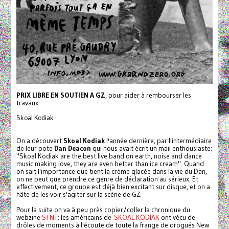
PRIX LIBRE EN SOUTIEN A GZ
, pour aider à rembourser les
travaux.
Skoal Kodiak
On a découvert
Skoal Kodiak
l'année dernière, par l'intermédiaire
de leur pote
Dan Deacon
qui nous avait écrit un mail enthousiaste:
"Skoal Kodiak are the best live band on earth, noise and dance
music making love, they are even better than ice cream". Quand
on sait l'importance que tient la crème glacée dans la vie du Dan,
on ne peut que prendre ce genre de déclaration au sérieux. Et
effectivement, ce groupe est déjà bien excitant sur disque, et on a
hâte de les voir s'agiter sur la scène de GZ.
Pour la suite on va à peu près copier/coller la chronique du
webzine
STNT
: les américains de
SKOAL KODIAK
ont vécu de
drôles de moments à l'écoute de toute la frange de drogués New