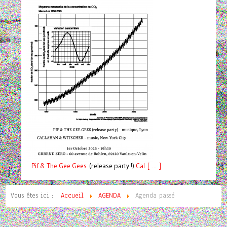
Pif
& The Gee Gees
(release party !)
C
a
l [ ... ]
Vous êtes ici :
Accueil
AGENDA
Agenda passé