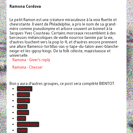
Ramona Cordova
Le petit Ramon est une créature miraculeuse à la voix fluette et
chevrotante. Il vient de Philadelphie, a pris le nom de sa grand-
mère comme pseudonyme et arbore souvent un bonnet à la
Jacques-Yves Cousteau. Certains morceaux ressemblent à des
berceuses mélancoliques de vieille nourrice tannée par la vie,
d'autres louchent vers la pop lo-fi, et d'autres encore prennent
une allure flamenco-tortillas-vas-y-tape-du-talon-avec-blanche-
neige-et-les-gipsy-kings. De la folk céleste, majestueuse et
universelle.
Ramona - Giver's reply
Ramona - Chesser
.
Bon y aura d'autres groupes, ce post sera complété BIENTOT.
CLASSIC
DANCE
DOOM
FOLK
NOISE
POP
Grrrnd Zero
Italie