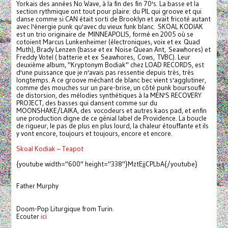
Yorkais des années No Wave, à la fin des fin 70's. La basse et la
section rythmique ont tout pour plaire: du PIL qui groove et qui
danse comme si CAN était sorti de Brooklyn et avait fricoté autant
avec l'énergie punk qu'avec du vieux funk blanc. SKOAL KODIAK
est un trio originaire de MINNEAPOLIS, formé en 2005 où se
cotoient Marcus Lunkenheimer (électroniques, voix et ex Quad
Muth), Brady Lenzen (basse et ex Noise Quean Ant, Seawhores) et
Freddy Votel ( batterie et ex Seawhores, Cows, TVBC). Leur
deuxième album, "Kryptonym Bodiak" chez LOAD RECORDS, est
d'une puissance que je n'avais pas ressentie depuis très, très
longtemps. A ce groove méchant de blanc bec vient s'agglutiner,
comme des mouches sur un pare-brise, un côté punk boursouflé
de distorsion, des mélodies synthétiques à la MEN'S RECOVERY
PROJECT, des basses qui dansent comme sur du
MOONSHAKE/LAIKA, des vocodeurs et autres kaos pad, et enfin
une production digne de ce génial label de Providence. La boucle
de rigueur, le pas de plus en plus lourd, la chaleur étouffante et ils
y vont encore, toujours et toujours, encore et encore.
Skoal Kodiak – Teapot
{youtube width="600" height="338"}MztEjjCPLbA{/youtube}
Father Murphy
Doom-Pop Liturgique from Turin.
Ecouter
ici