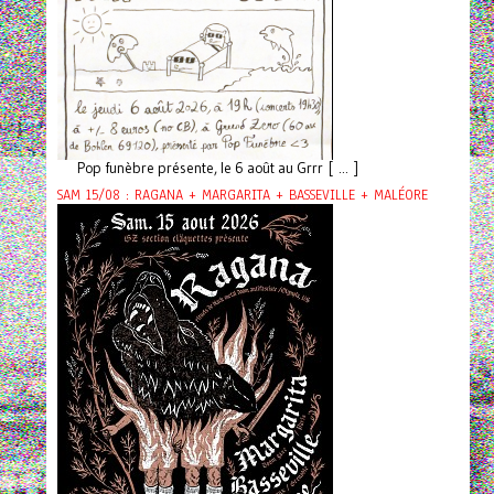
Pop funèbre présente, le 6 août au Grrr [ ... ]
SAM 15/08 : RAGANA + MARGARITA + BASSEVILLE + MALÉORE