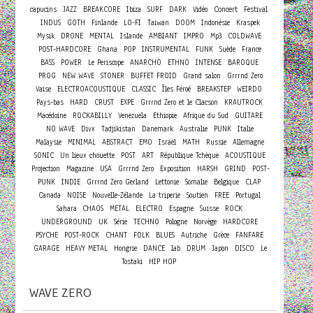
Concert
capucins
JAZZ
BREAKCORE
Ibiza
SURF
DARK
Vidéo
Festival
INDUS
GOTH
Finlande
LO-FI
Taiwan
DOOM
Indonésie
Kraspek
Mysik
DRONE
MENTAL
Islande
AMBIANT
IMPRO
Mp3
COLDWAVE
POST-HARDCORE
Ghana
POP
INSTRUMENTAL
FUNK
Suède
France
BASS
POWER
Le Periscope
ANARCHO
ETHNO
INTENSE
BAROQUE
PROG
NEW WAVE
STONER
BUFFET FROID
Grand salon
Grrrnd Zero
Vaise
ELECTROACOUSTIQUE
CLASSIC
Îles Féroé
BREAKSTEP
WEIRDO
Pays-bas
HARD
CRUST
EXPE
Grrrnd Zero et le Clacson
KRAUTROCK
Macédoine
ROCKABILLY
Venezuela
Ethiopie
Afrique du Sud
GUITARE
NO WAVE
Divx
Tadjikistan
Danemark
Australie
PUNK
Italie
Malaysie
MINIMAL
ABSTRACT
EMO
Israel
MATH
Russie
Allemagne
SONIC
Un lieux chouette
POST
ART
République Tchèque
ACOUSTIQUE
Projection
Magazine
USA
Grrrnd Zero
Exposition
HARSH
GRIND
POST-
PUNK
INDIE
Grrrnd Zero Gerland
Lettonie
Somalie
Belgique
CLAP
Canada
NOISE
Nouvelle-Zélande
La triperie
Soutien
FREE
Portugal
Sahara
CHAOS
METAL
ELECTRO
Espagne
Suisse
ROCK
UNDERGROUND
UK
Série
TECHNO
Pologne
Norvège
HARDCORE
PSYCHE
POST-ROCK
CHANT
FOLK
BLUES
Autriche
Grèce
FANFARE
GARAGE
HEAVY METAL
Hongrie
DANCE
lab
DRUM
Japon
DISCO
Le
Tostaki
HIP HOP
WAVE ZERO