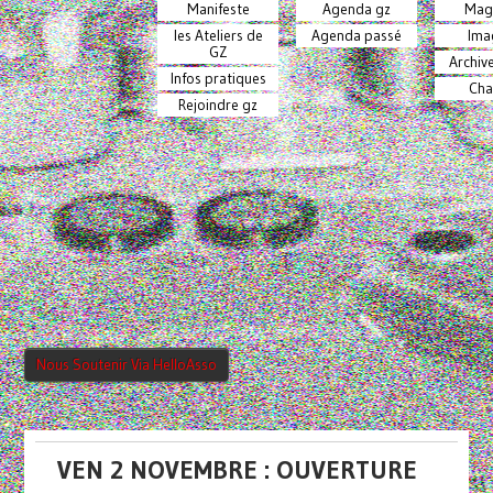
Manifeste
Agenda gz
Mag
les Ateliers de
Agenda passé
Ima
GZ
Archiv
Infos pratiques
Cha
Rejoindre gz
Nous Soutenir Via HelloAsso
VEN 2 NOVEMBRE : OUVERTURE