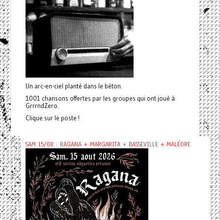
Un arc-en-ciel planté dans le béton.
1001 chansons offertes par les groupes qui ont joué à
GrrrndZero.
Clique sur le poste !
SAM 15/08 : RAGANA + MARGARITA + BASSEVILLE + MALÉORE