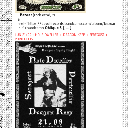
Bezoar
(rock expé, It)
a
href="https://dayoffrecords.bandcamp.com/album/bezoar
-s-t">bandcamp
Oblique S [ ... ]
LUN 21/09 : HOLE DWELLER + DRAGON KEEP + SEREGOST +
PORTCULLIS