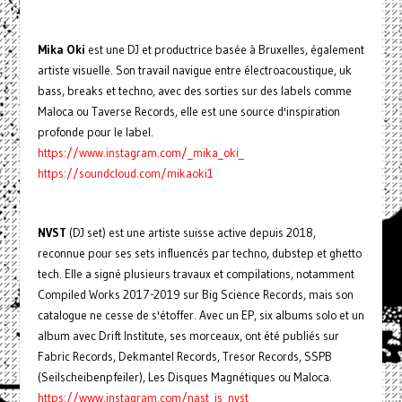
Mika Oki
est une DJ et productrice basée à Bruxelles, également
artiste visuelle. Son travail navigue entre électroacoustique, uk
bass, breaks et techno, avec des sorties sur des labels comme
Maloca ou Taverse Records, elle est une source d'inspiration
profonde pour le label.
https://www.instagram.com/_mika_oki_
https://soundcloud.com/mikaoki1
NVST
(DJ set) est une artiste suisse active depuis 2018,
reconnue pour ses sets influencés par techno, dubstep et ghetto
tech. Elle a signé plusieurs travaux et compilations, notamment
Compiled Works 2017-2019 sur Big Science Records, mais son
catalogue ne cesse de s'étoffer. Avec un EP, six albums solo et un
album avec Drift Institute, ses morceaux, ont été publiés sur
Fabric Records, Dekmantel Records, Tresor Records, SSPB
(Seilscheibenpfeiler), Les Disques Magnétiques ou Maloca.
https://www.instagram.com/nast_is_nvst