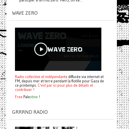
WAVE ZERO
Radio collective et indépendante
diffusée via internet et
FM, depuis mer et terre pendant la flotille pour Gaza de
ce printemps.
C'est par ici pour plus de détails et
contribuer !
Free
Pale
stine
!
GRRRND RADIO