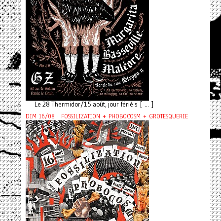
Le 28 Thermidor/15 août, jour férié s [ ... ]
DIM 16/08 : FOSSILIZATION + PHOBOCOSM + GROTESQUERIE