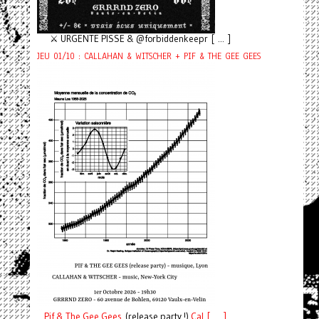
⚔️ URGENTE PISSE & @forbiddenkeepr [ ... ]
JEU 01/10 : CALLAHAN & WITSCHER + PIF & THE GEE GEES
Pif
& The Gee Gees
(release party !)
C
a
l [ ... ]