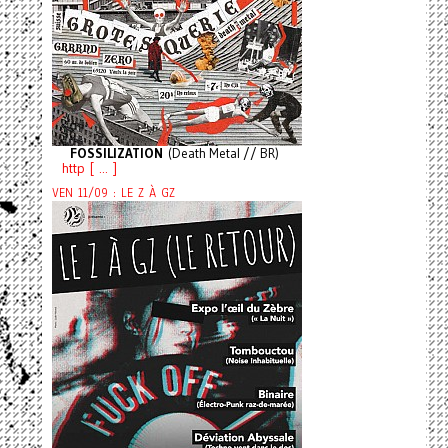
FOSSILIZATION
(Death Metal // BR)
http [ ... ]
VEN 11/09 : LE Z À GZ