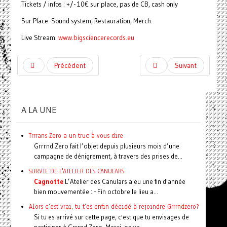
Tickets / infos : +/- 10€ sur place, pas de CB, cash only
Sur Place: Sound system, Restauration, Merch
Live Stream:
www.bigsciencerecords.eu
Précédent
Suivant
A LA UNE
Trrrans Zero a un truc à vous dire
Grrrnd Zero fait l’objet depuis plusieurs mois d’une
campagne de dénigrement, à travers des prises de...
SURVIE DE L'ATELIER DES CANULARS
Cagnotte
L’Atelier des Canulars a eu une fin d'année
bien mouvementée : - Fin octobre le lieu a...
Alors c'est vrai, tu t'es enfin décidé à rejoindre Grrrndzero?
Si tu es arrivé sur cette page, c'est que tu envisages de
participer à Grrrnd Zero. Merci, on va...