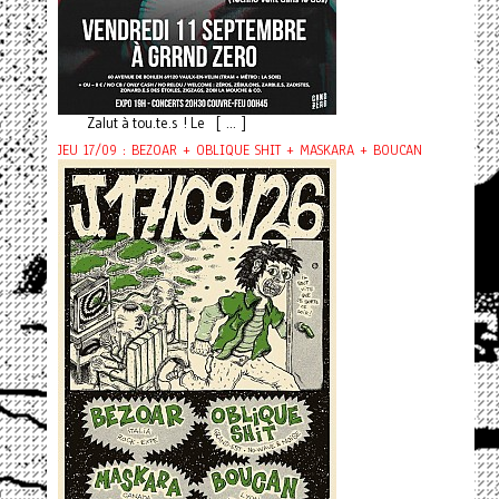
Zalut à tou.te.s ! Le [ ... ]
JEU 17/09 : BEZOAR + OBLIQUE SHIT + MASKARA + BOUCAN