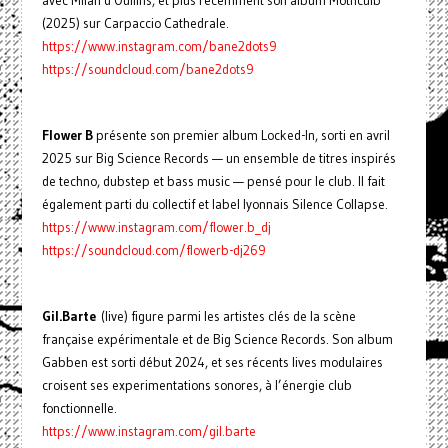
avec Milan d'Oullins, et plus récemment son album Mothculb
(2025) sur Carpaccio Cathedrale.
https://www.instagram.com/bane2dots9
https://soundcloud.com/bane2dots9
Flower B
présente son premier album Locked-In, sorti en avril
2025 sur Big Science Records — un ensemble de titres inspirés
de techno, dubstep et bass music — pensé pour le club. Il fait
également parti du collectif et label lyonnais Silence Collapse.
https://www.instagram.com/flower.b_dj
https://soundcloud.com/flowerb-dj269
Gil.Barte
(live) figure parmi les artistes clés de la scène
française expérimentale et de Big Science Records. Son album
Gabben est sorti début 2024, et ses récents lives modulaires
croisent ses experimentations sonores, à l’énergie club
fonctionnelle.
https://www.instagram.com/gil.barte