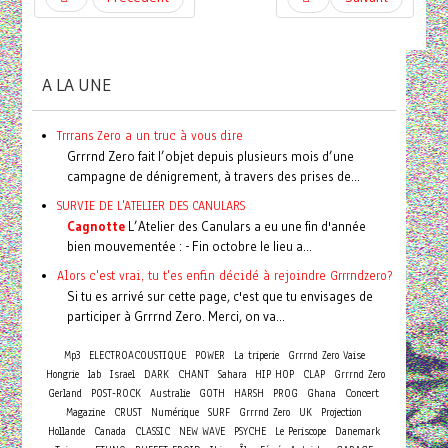
A LA UNE
Trrrans Zero a un truc à vous dire
Grrrnd Zero fait l’objet depuis plusieurs mois d’une
campagne de dénigrement, à travers des prises de...
SURVIE DE L'ATELIER DES CANULARS
Cagnotte
L’Atelier des Canulars a eu une fin d'année
bien mouvementée : - Fin octobre le lieu a...
Alors c'est vrai, tu t'es enfin décidé à rejoindre Grrrndzero?
Si tu es arrivé sur cette page, c'est que tu envisages de
participer à Grrrnd Zero. Merci, on va...
Mp3
ELECTROACOUSTIQUE
POWER
La triperie
Grrrnd Zero Vaise
Hongrie
lab
Israel
DARK
CHANT
Sahara
HIP HOP
CLAP
Grrrnd Zero
Concert
Gerland
POST-ROCK
Australie
GOTH
HARSH
PROG
Ghana
Magazine
CRUST
Numérique
SURF
Grrrnd Zero
UK
Projection
Hollande
Canada
CLASSIC
NEW WAVE
PSYCHE
Le Periscope
Danemark