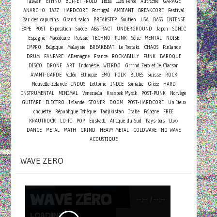
Taiwan
ETHNO
BUFFET FROID
Ibiza
Îles Féroé
Autriche
GARAGE
ANARCHO
JAZZ
HARDCORE
Portugal
AMBIANT
BREAKCORE
Festival
Bar des capucins
Grand salon
BREAKSTEP
Soutien
USA
BASS
INTENSE
EXPE
POST
Exposition
Suède
ABSTRACT
UNDERGROUND
Japon
SONIC
Espagne
Macédoine
Russie
TECHNO
PUNK
Série
MENTAL
NOISE
IMPRO
Belgique
Malaysie
BREAKBEAT
Le Tostaki
CHAOS
Finlande
DRUM
FANFARE
Allemagne
France
ROCKABILLY
FUNK
BAROQUE
DISCO
DRONE
ART
Indonésie
WEIRDO
Grrrnd Zero et le Clacson
AVANT-GARDE
Vidéo
Ethiopie
EMO
FOLK
BLUES
Suisse
ROCK
Nouvelle-Zélande
INDUS
Lettonie
INDIE
Somalie
Grèce
HARD
INSTRUMENTAL
MINIMAL
Venezuela
Kraspek Mysik
POST-PUNK
Norvège
GUITARE
ELECTRO
Islande
STONER
DOOM
POST-HARDCORE
Un lieux
chouette
République Tchèque
Tadjikistan
Italie
Pologne
FREE
KRAUTROCK
LO-FI
POP
Euskadi
Afrique du Sud
Pays-bas
Divx
DANCE
METAL
MATH
GRIND
HEAVY METAL
COLDWAVE
NO WAVE
ACOUSTIQUE
WAVE ZERO