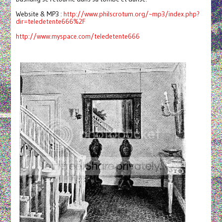
Website & MP3 :
http://www.philscrotum.org/~mp3/index.php?
dir=teledetente666%2F
http://www.myspace.com/teledetente666