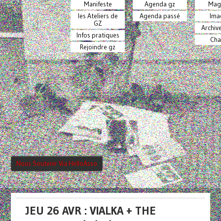
Manifeste
Agenda gz
Mag
les Ateliers de
Agenda passé
Ima
GZ
Archiv
Infos pratiques
Cha
Rejoindre gz
Nous Soutenir Via HelloAsso
JEU 26 AVR : VIALKA + THE