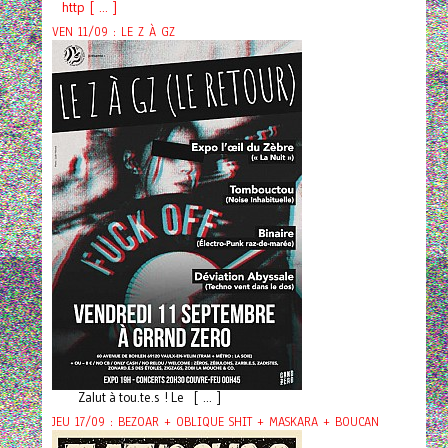
http [ ... ]
VEN 11/09 : LE Z À GZ
Zalut à tou.te.s ! Le [ ... ]
JEU 17/09 : BEZOAR + OBLIQUE SHIT + MASKARA + BOUCAN