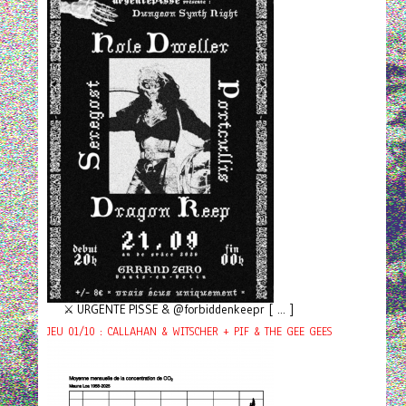
⚔️ URGENTE PISSE & @forbiddenkeepr [ ... ]
JEU 01/10 : CALLAHAN & WITSCHER + PIF & THE GEE GEES