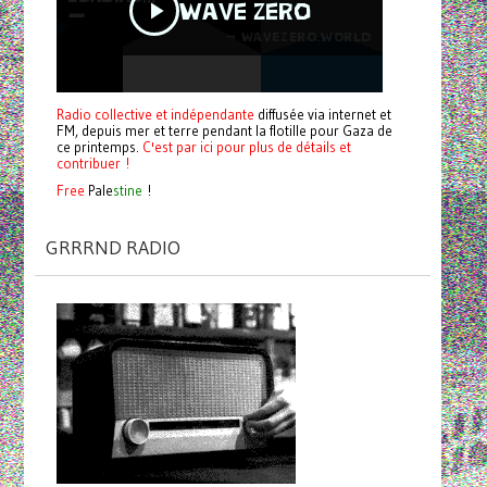
Radio collective et indépendante
diffusée via internet et
FM, depuis mer et terre pendant la flotille pour Gaza de
ce printemps.
C'est par ici pour plus de détails et
contribuer !
Free
Pale
stine
!
GRRRND RADIO