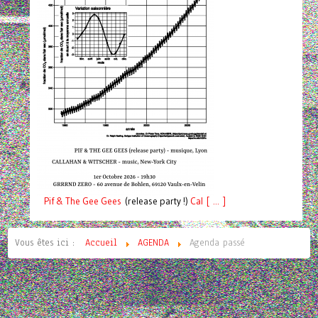
Pif
& The Gee Gees
(release party !)
C
a
l [ ... ]
Vous êtes ici :
Accueil
AGENDA
Agenda passé