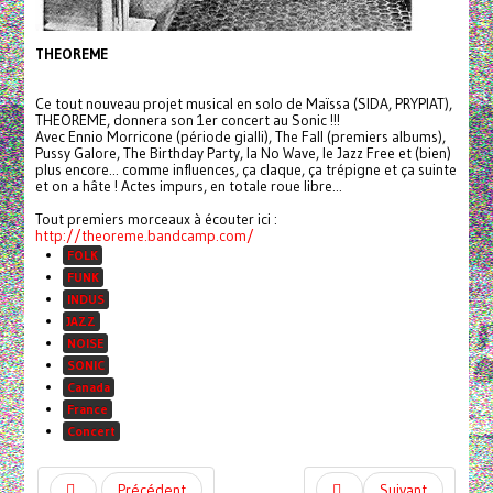
THEOREME
Ce tout nouveau projet musical en solo de Maïssa (SIDA, PRYPIAT),
THEOREME, donnera son 1er concert au Sonic !!!
Avec Ennio Morricone (période gialli), The Fall (premiers albums),
Pussy Galore, The Birthday Party, la No Wave, le Jazz Free et (bien)
plus encore... comme influences, ça claque, ça trépigne et ça suinte
et on a hâte ! Actes impurs, en totale roue libre...
Tout premiers morceaux à écouter ici :
http://theoreme.bandcamp.com/
FOLK
FUNK
INDUS
JAZZ
NOISE
SONIC
Canada
France
Concert
Précédent
Suivant