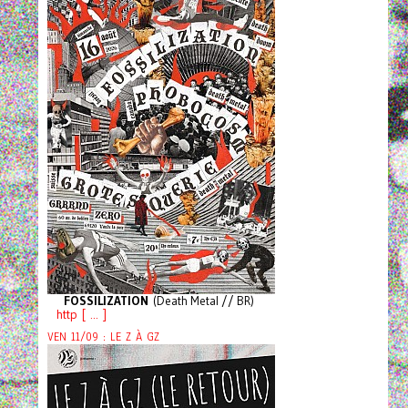
FOSSILIZATION
(Death Metal // BR)
http [ ... ]
VEN 11/09 : LE Z À GZ