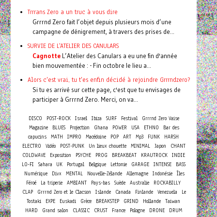
Trrrans Zero a un truc à vous dire
Grrrnd Zero fait l’objet depuis plusieurs mois d’une
campagne de dénigrement, à travers des prises de...
SURVIE DE L'ATELIER DES CANULARS
Cagnotte
L’Atelier des Canulars a eu une fin d'année
bien mouvementée : - Fin octobre le lieu a...
Alors c'est vrai, tu t'es enfin décidé à rejoindre Grrrndzero?
Si tu es arrivé sur cette page, c'est que tu envisages de
participer à Grrrnd Zero. Merci, on va...
DISCO
POST-ROCK
Israel
Ibiza
SURF
Festival
Grrrnd Zero Vaise
Magazine
BLUES
Projection
Ghana
POWER
USA
ETHNO
Bar des
capucins
MATH
IMPRO
Macédoine
POP
ART
Mp3
FUNK
HARSH
ELECTRO
Vidéo
POST-PUNK
Un lieux chouette
MINIMAL
Japon
CHANT
COLDWAVE
Exposition
PSYCHE
PROG
BREAKBEAT
KRAUTROCK
INDIE
LO-FI
Sahara
UK
Portugal
Belgique
Lettonie
GARAGE
INTENSE
BASS
Numérique
Divx
MENTAL
Nouvelle-Zélande
Allemagne
Indonésie
Îles
Féroé
La triperie
AMBIANT
Pays-bas
Suède
Australie
ROCKABILLY
CLAP
Grrrnd Zero et le Clacson
Islande
Canada
Finlande
Venezuela
Le
Tostaki
EXPE
Euskadi
Grèce
BREAKSTEP
GRIND
Hollande
Taiwan
HARD
Grand salon
CLASSIC
CRUST
France
Pologne
DRONE
DRUM