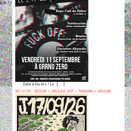
Zalut à tou.te.s ! Le [ ... ]
JEU 17/09 : BEZOAR + OBLIQUE SHIT + MASKARA + BOUCAN