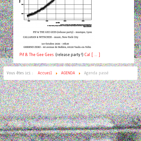
Pif
& The Gee Gees
(release party !)
C
a
l [ ... ]
Vous êtes ici :
Accueil
AGENDA
Agenda passé