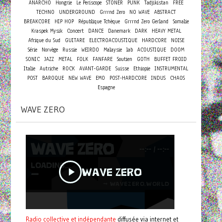
ANARCHO
Hongrie
Le Periscope
STONER
PUNK
Tadjikistan
FREE
TECHNO
UNDERGROUND
Grrrnd Zero
NO WAVE
ABSTRACT
BREAKCORE
HIP HOP
République Tchèque
Grrrnd Zero Gerland
Somalie
Concert
Kraspek Mysik
DANCE
Danemark
DARK
HEAVY METAL
Afrique du Sud
GUITARE
ELECTROACOUSTIQUE
HARDCORE
NOISE
Série
Norvège
Russie
WEIRDO
Malaysie
lab
ACOUSTIQUE
DOOM
SONIC
JAZZ
METAL
FOLK
FANFARE
Soutien
GOTH
BUFFET FROID
Italie
Autriche
ROCK
AVANT-GARDE
Suisse
Ethiopie
INSTRUMENTAL
POST
BAROQUE
NEW WAVE
EMO
POST-HARDCORE
INDUS
CHAOS
Espagne
WAVE ZERO
Radio collective et indépendante
diffusée via internet et