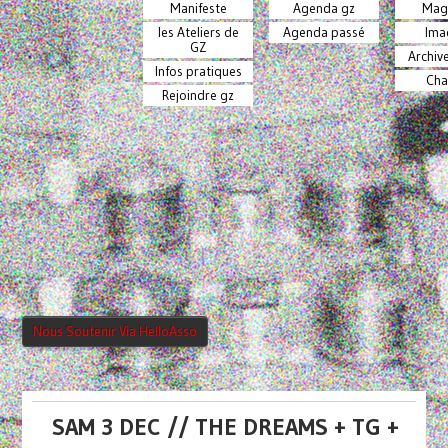
Manifeste
Agenda gz
Mag
les Ateliers de
Agenda passé
Ima
GZ
Archiv
Infos pratiques
Cha
Rejoindre gz
Nous Soutenir Via HelloAsso
SAM 3 DEC // THE DREAMS + TG +