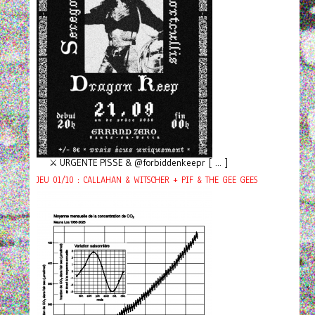
⚔️ URGENTE PISSE & @forbiddenkeepr [ ... ]
JEU 01/10 : CALLAHAN & WITSCHER + PIF & THE GEE GEES