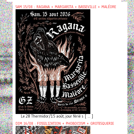
SAM 15/08 : RAGANA + MARGARITA + BASSEVILLE + MALÉORE
Le 28 Thermidor/15 août, jour férié s [ ... ]
DIM 16/08 : FOSSILIZATION + PHOBOCOSM + GROTESQUERIE