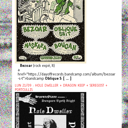
Bezoar
(rock expé, It)
a
href="https://dayoffrecords.bandcamp.com/album/bezoar
-s-t">bandcamp
Oblique S [ ... ]
LUN 21/09 : HOLE DWELLER + DRAGON KEEP + SEREGOST +
PORTCULLIS