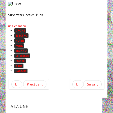
Superstars locales. Punk.
une chanson.
DRONE
ELECTRO
NOISE
PUNK
TECHNO
Le Tostaki
France
Italie
Concert
Précédent
Suivant
A LA UNE