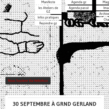
Manifeste
Agenda gz
Mag
les Ateliers de
Agenda passé
Ima
GZ
Archiv
Infos pratiques
Cha
Rejoindre gz
Nous Soutenir Via HelloAsso
30 SEPTEMBRE À GRND GERLAND