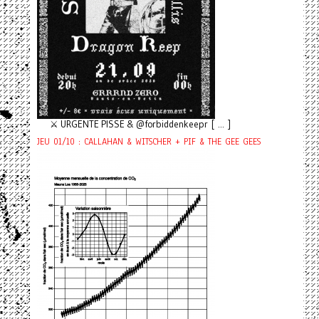
⚔️ URGENTE PISSE & @forbiddenkeepr [ ... ]
JEU 01/10 : CALLAHAN & WITSCHER + PIF & THE GEE GEES