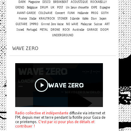
DARK
Magazine
DISCO
BREAKBEAT
ACOUSTIQUE
ROCKABILLY
GRIND
Belgique
DRUM
UK
POST
Un lieux chouette
EXPE
Espagne
Concert
AVANT-GARDE
COLDWAVE
FUNK
Hollande
PROG
GOTH
France
Italie
KRAUTROCK
STONER
Islande
Vidéo
Divx
Japon
GUITARE
IMPRO
Grrrnd Zero Vaise
NO WAVE
Malaysie
Suisse
ART
Israel
Portugal
METAL
DRONE
ROCK
Australie
GARAGE
DOOM
UNDERGROUND
WAVE ZERO
Radio collective et indépendante
diffusée via internet et
FM, depuis mer et terre pendant la flotille pour Gaza de
ce printemps.
C'est par ici pour plus de détails et
contribuer !