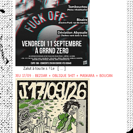
Zalut à tou.te.s ! Le [ ... ]
JEU 17/09 : BEZOAR + OBLIQUE SHIT + MASKARA + BOUCAN