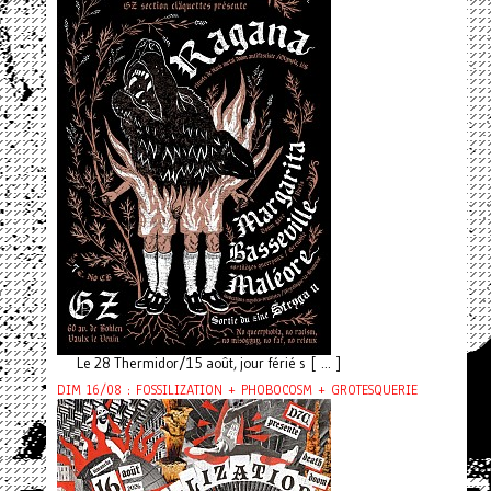
Le 28 Thermidor/15 août, jour férié s [ ... ]
DIM 16/08 : FOSSILIZATION + PHOBOCOSM + GROTESQUERIE