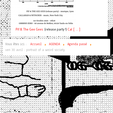
Pif
& The Gee Gees
(release party !)
C
a
l [ ... ]
Vous êtes ici :
Accueil
AGENDA
Agenda passé
ven 30 avril : portrait of a weird society