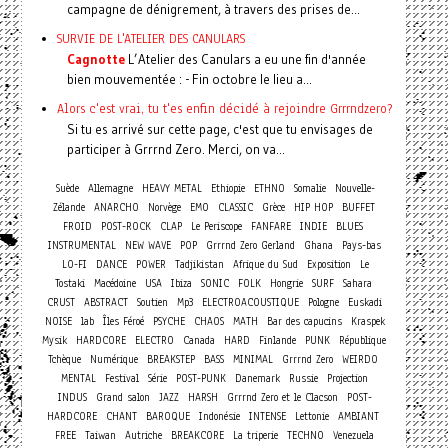
campagne de dénigrement, à travers des prises de...
SURVIE DE L'ATELIER DES CANULARS
Cagnotte
L’Atelier des Canulars a eu une fin d'année
bien mouvementée : - Fin octobre le lieu a...
Alors c'est vrai, tu t'es enfin décidé à rejoindre Grrrndzero?
Si tu es arrivé sur cette page, c'est que tu envisages de
participer à Grrrnd Zero. Merci, on va...
Suède
Allemagne
HEAVY METAL
Ethiopie
ETHNO
Somalie
Nouvelle-
Zélande
ANARCHO
Norvège
EMO
CLASSIC
Grèce
HIP HOP
BUFFET
FROID
POST-ROCK
CLAP
Le Periscope
FANFARE
INDIE
BLUES
INSTRUMENTAL
NEW WAVE
POP
Grrrnd Zero Gerland
Ghana
Pays-bas
LO-FI
DANCE
POWER
Tadjikistan
Afrique du Sud
Exposition
Le
Tostaki
Macédoine
USA
Ibiza
SONIC
FOLK
Hongrie
SURF
Sahara
CRUST
ABSTRACT
Soutien
Mp3
ELECTROACOUSTIQUE
Pologne
Euskadi
NOISE
lab
Îles Féroé
PSYCHE
CHAOS
MATH
Bar des capucins
Kraspek
Mysik
HARDCORE
ELECTRO
Canada
HARD
Finlande
PUNK
République
Tchèque
Numérique
BREAKSTEP
BASS
MINIMAL
Grrrnd Zero
WEIRDO
MENTAL
Festival
Série
POST-PUNK
Danemark
Russie
Projection
INDUS
Grand salon
JAZZ
HARSH
Grrrnd Zero et le Clacson
POST-
HARDCORE
CHANT
BAROQUE
Indonésie
INTENSE
Lettonie
AMBIANT
FREE
Taiwan
Autriche
BREAKCORE
La triperie
TECHNO
Venezuela