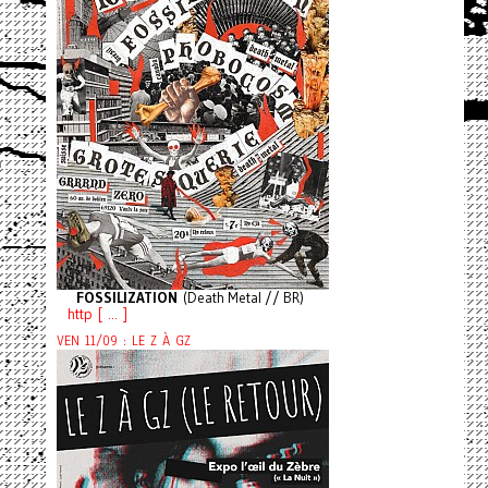
FOSSILIZATION
(Death Metal // BR)
http [ ... ]
VEN 11/09 : LE Z À GZ