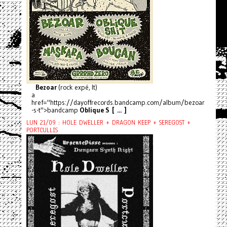
Bezoar
(rock expé, It)
a
href="https://dayoffrecords.bandcamp.com/album/bezoar
-s-t">bandcamp
Oblique S [ ... ]
LUN 21/09 : HOLE DWELLER + DRAGON KEEP + SEREGOST +
PORTCULLIS