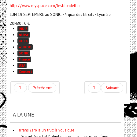
http://www.myspace.com/lesblondettes
LUN 19 SEPTEMBRE au SONIC - 4 quai des Etroits - Lyon 5e
20H30 : 6 €
INDIE
NOISE
ROCK
WEIRDO
SONIC
France
USA
Concert
Précédent
Suivant
A LA UNE
Trrrans Zero a un truc à vous dire
Grrrnd Zero fait l’objet depuis plusieurs mois d’une