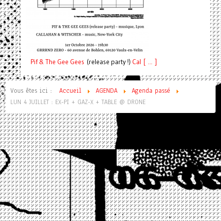
Pif
& The Gee Gees
(release party !)
C
a
l [ ... ]
Vous êtes ici :
Accueil
AGENDA
Agenda passé
LUN 4 JUILLET : EX-PI + GAZ-X + TABLE @ DRONE