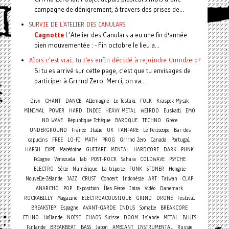
campagne de dénigrement, à travers des prises de...
SURVIE DE L'ATELIER DES CANULARS
Cagnotte
L’Atelier des Canulars a eu une fin d'année
bien mouvementée : - Fin octobre le lieu a...
Alors c'est vrai, tu t'es enfin décidé à rejoindre Grrrndzero?
Si tu es arrivé sur cette page, c'est que tu envisages de
participer à Grrrnd Zero. Merci, on va...
Divx
CHANT
DANCE
Allemagne
Le Tostaki
FOLK
Kraspek Mysik
MINIMAL
POWER
HARD
INDIE
HEAVY METAL
WEIRDO
Euskadi
EMO
NO WAVE
République Tchèque
BAROQUE
TECHNO
Grèce
UNDERGROUND
France
Italie
UK
FANFARE
Le Periscope
Bar des
capucins
FREE
LO-FI
MATH
PROG
Grrrnd Zero
Canada
Portugal
HARSH
EXPE
Macédoine
GUITARE
MENTAL
HARDCORE
DARK
PUNK
Pologne
Venezuela
lab
POST-ROCK
Sahara
COLDWAVE
PSYCHE
ELECTRO
Série
Numérique
La triperie
FUNK
STONER
Hongrie
Concert
Nouvelle-Zélande
JAZZ
CRUST
Indonésie
ART
Taiwan
CLAP
ANARCHO
POP
Exposition
Îles Féroé
Ibiza
Vidéo
Danemark
ROCKABILLY
Magazine
ELECTROACOUSTIQUE
GRIND
DRONE
Festival
BREAKSTEP
Espagne
AVANT-GARDE
INDUS
Somalie
BREAKCORE
ETHNO
Hollande
NOISE
CHAOS
Suisse
DOOM
Islande
METAL
BLUES
Finlande
BREAKBEAT
BASS
Japon
AMBIANT
INSTRUMENTAL
Russie