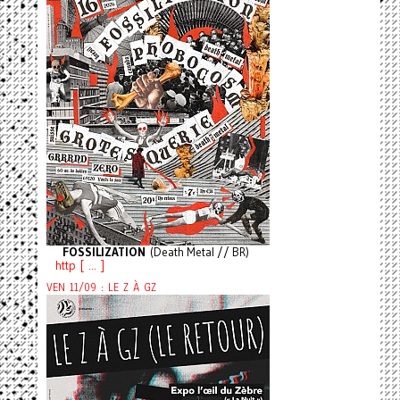
FOSSILIZATION
(Death Metal // BR)
http [ ... ]
VEN 11/09 : LE Z À GZ