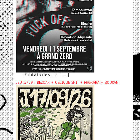
Zalut à tou.te.s ! Le [ ... ]
JEU 17/09 : BEZOAR + OBLIQUE SHIT + MASKARA + BOUCAN