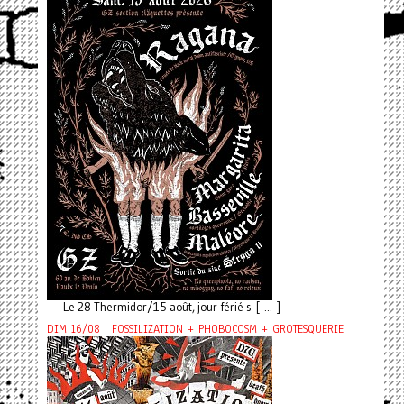
Le 28 Thermidor/15 août, jour férié s [ ... ]
DIM 16/08 : FOSSILIZATION + PHOBOCOSM + GROTESQUERIE