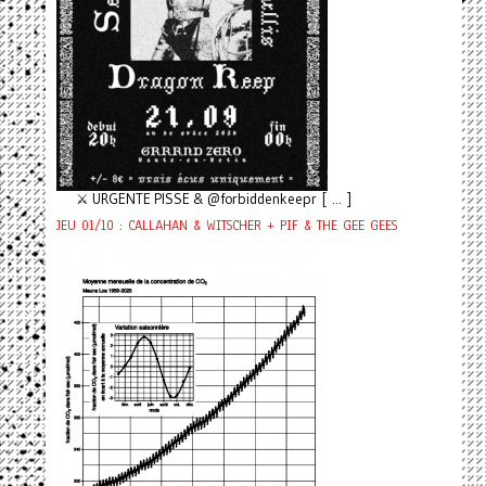
⚔️ URGENTE PISSE & @forbiddenkeepr [ ... ]
JEU 01/10 : CALLAHAN & WITSCHER + PIF & THE GEE GEES