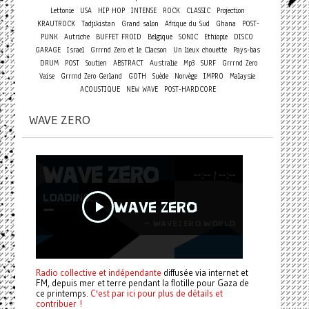
Lettonie
USA
HIP HOP
INTENSE
ROCK
CLASSIC
Projection
KRAUTROCK
Tadjikistan
Grand salon
Afrique du Sud
Ghana
POST-
PUNK
Autriche
BUFFET FROID
Belgique
SONIC
Ethiopie
DISCO
GARAGE
Israel
Grrrnd Zero et le Clacson
Un lieux chouette
Pays-bas
DRUM
POST
Soutien
ABSTRACT
Australie
Mp3
SURF
Grrrnd Zero
Vaise
Grrrnd Zero Gerland
GOTH
Suède
Norvège
IMPRO
Malaysie
ACOUSTIQUE
NEW WAVE
POST-HARDCORE
WAVE ZERO
Radio collective et indépendante
diffusée via internet et
FM, depuis mer et terre pendant la flotille pour Gaza de
ce printemps.
C'est par ici pour plus de détails et
contribuer !