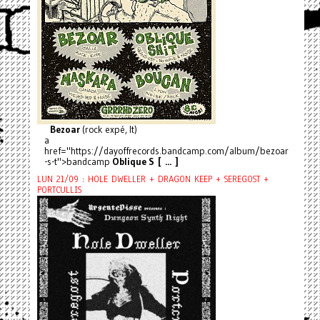
Bezoar
(rock expé, It)
a
href="https://dayoffrecords.bandcamp.com/album/bezoar
-s-t">bandcamp
Oblique S [ ... ]
LUN 21/09 : HOLE DWELLER + DRAGON KEEP + SEREGOST +
PORTCULLIS