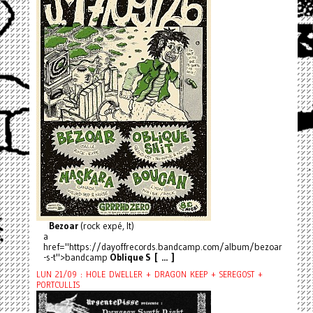
Bezoar
(rock expé, It)
a
href="https://dayoffrecords.bandcamp.com/album/bezoar
-s-t">bandcamp
Oblique S [ ... ]
LUN 21/09 : HOLE DWELLER + DRAGON KEEP + SEREGOST +
PORTCULLIS