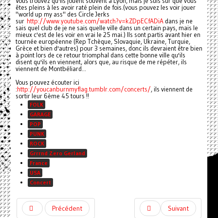
Vous trouvez qu'ils jouent souvent à Lyon, mais je suis sûr que vous
êtes pleins à les avoir raté plein de fois.(vous pouvez les voir jouer
"world up my ass" des Circle Jerks
sur
http://www.youtube.com/watch?v=kZDpECfADiA
dans je ne
sais quel club de je ne sais quelle ville dans un certain pays, mais le
mieux c'est de les voir en vrai le 25 mai.) Ils sont partis avant hier en
tournée européenne (Rep Tchèque, Slovaquie, Ukraine, Turquie,
Grèce et bien d'autres) pour 3 semaines, donc ils devraient être bien
à point lors de ce retour triomphal dans cette bonne ville qu'ils
disent qu'ils en viennent, alors que, au risque de me répéter, ils
viennent de Montbéliard...
Vous pouvez écouter ici
:
http://youcanburnmyflag.tumblr.com/concerts/
, ils viennent de
sortir leur 6ème 45 tours !!
FOLK
GARAGE
POP
PUNK
ROCK
Grrrnd Zero Gerland
France
USA
Concert
Précédent
Suivant