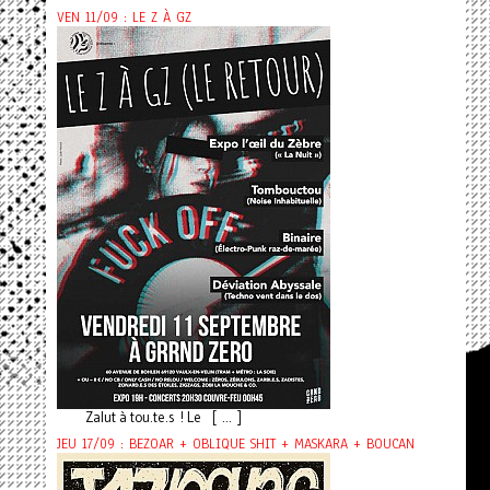
VEN 11/09 : LE Z À GZ
Zalut à tou.te.s ! Le [ ... ]
JEU 17/09 : BEZOAR + OBLIQUE SHIT + MASKARA + BOUCAN