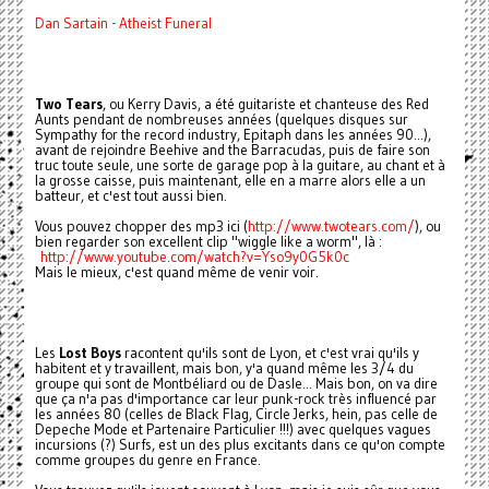
Dan Sartain - Atheist Funeral
Two Tears
, ou Kerry Davis, a été guitariste et chanteuse des Red
Aunts pendant de nombreuses années (quelques disques sur
Sympathy for the record industry, Epitaph dans les années 90...),
avant de rejoindre Beehive and the Barracudas, puis de faire son
truc toute seule, une sorte de garage pop à la guitare, au chant et à
la grosse caisse, puis maintenant, elle en a marre alors elle a un
batteur, et c'est tout aussi bien.
Vous pouvez chopper des mp3 ici (
http://www.twotears.com/
), ou
bien regarder son excellent clip "wiggle like a worm", là :
http://www.youtube.com/watch?v=Yso9y0G5k0c
Mais le mieux, c'est quand même de venir voir.
Les
Lost Boys
racontent qu'ils sont de Lyon, et c'est vrai qu'ils y
habitent et y travaillent, mais bon, y'a quand même les 3/4 du
groupe qui sont de Montbéliard ou de Dasle... Mais bon, on va dire
que ça n'a pas d'importance car leur punk-rock très influencé par
les années 80 (celles de Black Flag, Circle Jerks, hein, pas celle de
Depeche Mode et Partenaire Particulier !!!) avec quelques vagues
incursions (?) Surfs, est un des plus excitants dans ce qu'on compte
comme groupes du genre en France.