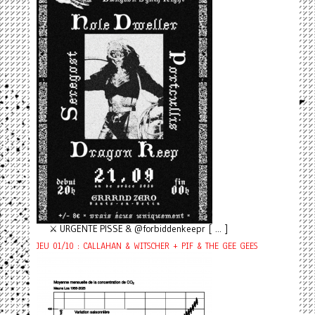
⚔️ URGENTE PISSE & @forbiddenkeepr [ ... ]
JEU 01/10 : CALLAHAN & WITSCHER + PIF & THE GEE GEES