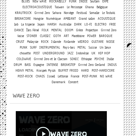
BLUES
NEW WAVE
ROCKABILLY
FUNK
INDIE
Soutien
EXPE
ELECTROACOUSTIQUE
Taiwan
Le Periscope
Ghana
Belgique
KRAUTROCK
Grrrnd Zero
Sahara
Norvège
Festival
Somalie
Le Tostaki
BREAKCORE
Hongrie
Numérique
AMBIANT
Grand salon
ACOUSTIQUE
lab
La triperie
Japon
HARSH
Australie
DARK
LO-FI
ELECTRO
FREE
DANCE
Îles Féroé
FOLK
MENTAL
DOOM
Grèce
Projection
Grrrnd Zero
Vaise
STONER
CLASSIC
GOTH
ART
Macédoine
POWER
BAROQUE
CRUST
Malaysie
ROCK
Islande
Finlande
WEIRDO
GUITARE
NOISE
PUNK
SURF
INSTRUMENTAL
Pays-bas
METAL
Suisse
Un lieux
chouette
POST
UNDERGROUND
JAZZ
Indonésie
UK
HIP HOP
COLDWAVE
Grrrnd Zero et le Clacson
SONIC
Ethiopie
PSYCHE
Italie
DRUM
BASS
Espagne
INTENSE
BREAKSTEP
Grrrnd Zero Gerland
INDUS
HEAVY METAL
Kraspek Mysik
BUFFET FROID
HARD
POST-HARDCORE
POST-ROCK
CHAOS
Israel
Lettonie
France
POST-PUNK
NO WAVE
Concert
Danemark
WAVE ZERO