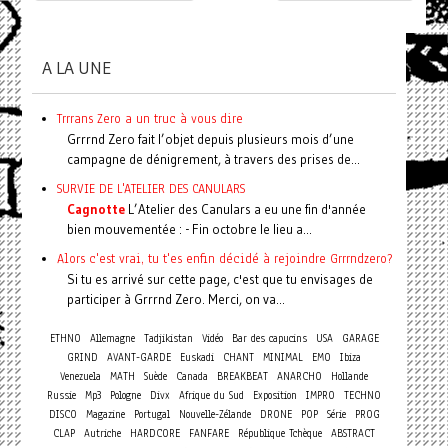
A LA UNE
Trrrans Zero a un truc à vous dire
Grrrnd Zero fait l’objet depuis plusieurs mois d’une
campagne de dénigrement, à travers des prises de...
SURVIE DE L'ATELIER DES CANULARS
Cagnotte
L’Atelier des Canulars a eu une fin d'année
bien mouvementée : - Fin octobre le lieu a...
Alors c'est vrai, tu t'es enfin décidé à rejoindre Grrrndzero?
Si tu es arrivé sur cette page, c'est que tu envisages de
participer à Grrrnd Zero. Merci, on va...
ETHNO
Allemagne
Tadjikistan
Vidéo
Bar des capucins
USA
GARAGE
GRIND
AVANT-GARDE
Euskadi
CHANT
MINIMAL
EMO
Ibiza
Venezuela
MATH
Suède
Canada
BREAKBEAT
ANARCHO
Hollande
Russie
Mp3
Pologne
Divx
Afrique du Sud
Exposition
IMPRO
TECHNO
DISCO
Magazine
Portugal
Nouvelle-Zélande
DRONE
POP
Série
PROG
CLAP
Autriche
HARDCORE
FANFARE
République Tchèque
ABSTRACT