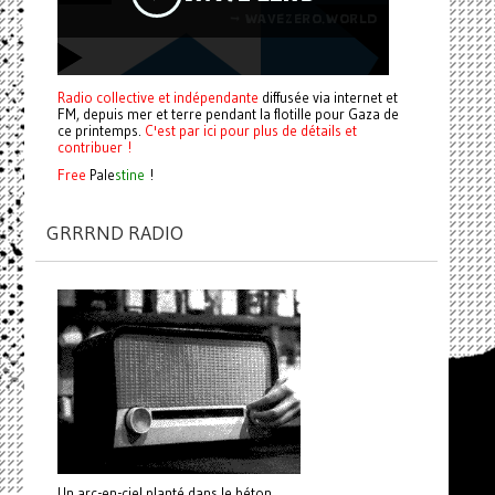
Radio collective et indépendante
diffusée via internet et
FM, depuis mer et terre pendant la flotille pour Gaza de
ce printemps.
C'est par ici pour plus de détails et
contribuer !
Free
Pale
stine
!
GRRRND RADIO
Un arc-en-ciel planté dans le béton.