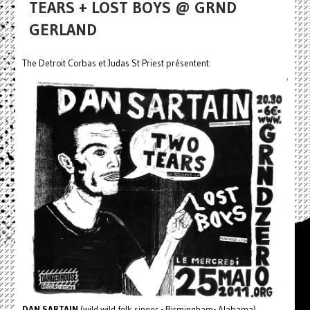
TEARS + LOST BOYS @ GRND
GERLAND
The Detroit Corbas et Judas St Priest présentent:
DAN SARTAIN
(wild wild folk singer - Birmingham- Alabama)