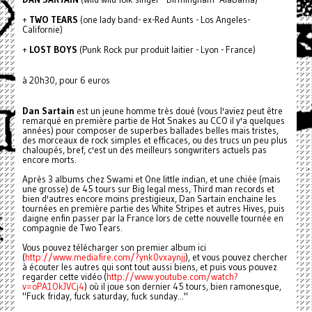
+
TWO TEARS
(one lady band- ex-Red Aunts - Los Angeles-
Californie)
+
LOST BOYS
(Punk Rock pur produit laitier - Lyon - France)
à 20h30, pour 6 euros
Dan Sartain
est un jeune homme très doué (vous l'aviez peut être
remarqué en première partie de Hot Snakes au CCO il y'a quelques
années) pour composer de superbes ballades belles mais tristes,
des morceaux de rock simples et efficaces, ou des trucs un peu plus
chaloupés, bref, c'est un des meilleurs songwriters actuels pas
encore morts.
Après 3 albums chez Swami et One little indian, et une chiée (mais
une grosse) de 45 tours sur Big legal mess, Third man records et
bien d'autres encore moins prestigieux, Dan Sartain enchaine les
tournées en première partie des White Stripes et autres Hives, puis
daigne enfin passer par la France lors de cette nouvelle tournée en
compagnie de Two Tears.
Vous pouvez télécharger son premier album ici
(
http://www.mediafire.com/?ynk0vxaynjj
), et vous pouvez chercher
à écouter les autres qui sont tout aussi biens, et puis vous pouvez
regarder cette vidéo (
http://www.youtube.com/watch?
v=oPA1OkJVCj4
) où il joue son dernier 45 tours, bien ramonesque,
"Fuck friday, fuck saturday, fuck sunday..."