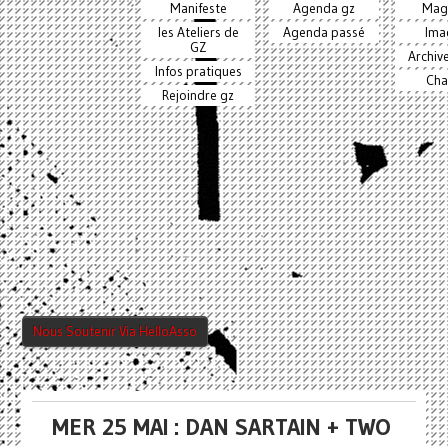
Manifeste
Agenda gz
Mag
les Ateliers de
Agenda passé
Ima
GZ
Archiv
Infos pratiques
Cha
Rejoindre gz
Nous Soutenir Via HelloAsso
MER 25 MAI : DAN SARTAIN + TWO