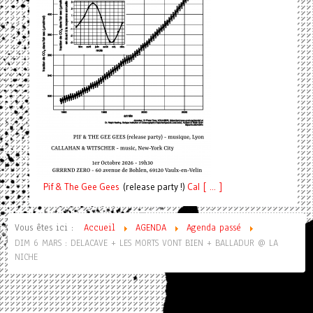
Pif
& The Gee Gees
(release party !)
C
a
l [ ... ]
Vous êtes ici :
Accueil
AGENDA
Agenda passé
DIM 6 MARS : DELACAVE + LES MORTS VONT BIEN + BALLADUR @ LA
NICHE