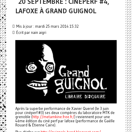
20 SEPTEMBRE : CINÉPERF #4,
LAFOXE À GRAND GUIGNOL
Mis à jour : mardi 25 mars 2014 15:32
Écrit par nain aigri
Après la superbe performance de Xavier Querel (le 3 juin
pour cinéperf #3) ses deux compères du laboratoire MTK de
grenoble (
http://metamkine.free.fr/
) reviennent pour une
4ème édition du ciné perf par lafoxe (performance de Gaëlle
Rouard & Étienne Caire).
Plus d'infos sur
http://guignols-band.blogspot.com/