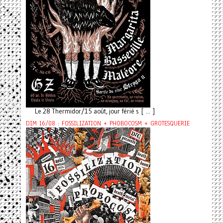
Le 28 Thermidor/15 août, jour férié s [ ... ]
DIM 16/08 : FOSSILIZATION + PHOBOCOSM + GROTESQUERIE