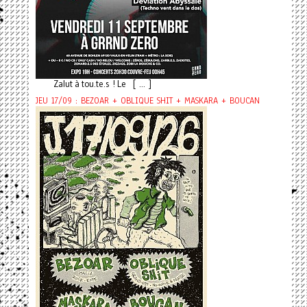
Zalut à tou.te.s ! Le [ ... ]
JEU 17/09 : BEZOAR + OBLIQUE SHIT + MASKARA + BOUCAN