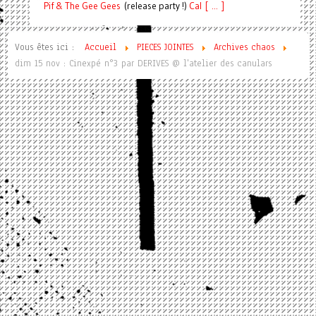
Pif
& The Gee Gees
(release party !)
C
a
l [ ... ]
Vous êtes ici :
Accueil
PIECES JOINTES
Archives chaos
dim 15 nov : Cinexpé n°3 par DERIVES @ l'atelier des canulars