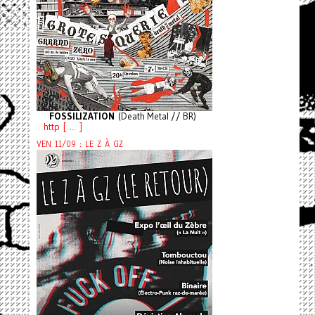
FOSSILIZATION
(Death Metal // BR)
http [ ... ]
VEN 11/09 : LE Z À GZ