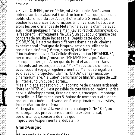
émilie b
« Xavier QUÉREL, né en 1966, vit à Grenoble. Après avoir
obtenu son baccalauréat (construction mécanique) dans une
petite station de ski des Alpes, il s'installe à Grenoble pour
étudier les sciences économiques à l'université. Il découvre
alors les performances de Metamkine et se lie d'amitié avec
eux. Il voit quelques films de Man Ray et Patrick Bokanowski qui
le fascinent... et fréquente "le 102", un squat qui organise des
concerts de musique inclassable. Depuis cette époque
(1988/90), il s'active dans différents domaines du cinéma
expérimental : Pratique de l'improvisation en utilisant la
projection cinéma (16mm, super8) et la lumière.
Principalement avec "la Cellule d'intervention METAMKINE",
performances film / musique. "METAMKINE" a joué dans
l'Europe entière, en Amérique du Nord et au Japon. Dans
différents autres projets aussi: "Maki" spectacle d'ombres
avec lequel il voyage régulièrement au Mali et Sénégal, un
solo avec un projecteur 16mm, "Et/Ou" danse-musique-
cinéma-lumière, "le Cube" performance film/musique de 12h
à l'intérieur d'un cube d'écran...
Mise en place et gestion d'un laboratoire de cinéma artisanal:
"l'Atelier MTK", où il est possible de tout faire soi-même : prise
de vue, développement, tirage de copie, trucages... montage
en pellicule 16mm et super8. Anime de nombreux atelier de
pratique du cinéma artisanal en école primaire, universités,
écoles d'art ou de cinéma.
Participation active à la vie d'un lieu autogéré: "le 102", où
sont organisés projections de cinéma expérimental,
performances, concerts de musique
improvisée/expérimentale, débats... »
Grand-Guigno
l