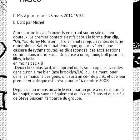
Mis à jour : mardi 25 mars 2014 15:32
Écrit par Michel
Alors eux on les a découverts en errant sur un site un peu
douteux. Le premier contact s'est fait sous la forme d'un clip,
"Oh, You Horny Monster !", trois minutes réjouissantes de furie
mongoloïde. Batterie mathématique, guitare vénère, une
cassure de rythme toutes les dix secondes, des accélérations
comme dans mario kart... On pense à un lightning bolt pour les
filles, à hella
en moins bac + 8
. Deux clicks plus tard, on apprend qu'ils sont copains avec des
gens qu'on aime bien (axe brooklyn/LA), qu'ils aiment jouer
dans les maisons des gens, ont sorti un cd-r de punk, et que leur
premier vrai disque est prévu pour le 14 octobre 2008.
Depuis qu'au moins un article écrit par un pote à eux est paru à
leur sujet, nous savons également qu'ils ont 17 ans et que le fils
de Steve Buscemi fait partie du groupe.