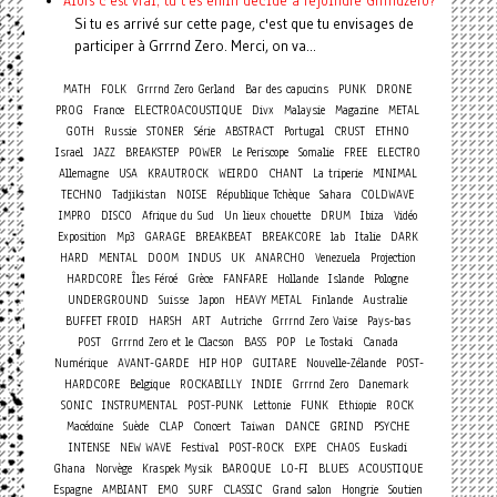
Alors c'est vrai, tu t'es enfin décidé à rejoindre Grrrndzero?
Si tu es arrivé sur cette page, c'est que tu envisages de
participer à Grrrnd Zero. Merci, on va...
MATH
FOLK
Grrrnd Zero Gerland
Bar des capucins
PUNK
DRONE
PROG
France
ELECTROACOUSTIQUE
Divx
Malaysie
Magazine
METAL
GOTH
Russie
STONER
Série
ABSTRACT
Portugal
CRUST
ETHNO
Israel
JAZZ
BREAKSTEP
POWER
Le Periscope
Somalie
FREE
ELECTRO
Allemagne
USA
KRAUTROCK
WEIRDO
CHANT
La triperie
MINIMAL
TECHNO
Tadjikistan
NOISE
République Tchèque
Sahara
COLDWAVE
IMPRO
DISCO
Afrique du Sud
Un lieux chouette
DRUM
Ibiza
Vidéo
Exposition
Mp3
GARAGE
BREAKBEAT
BREAKCORE
lab
Italie
DARK
HARD
MENTAL
DOOM
INDUS
UK
ANARCHO
Venezuela
Projection
HARDCORE
Îles Féroé
Grèce
FANFARE
Hollande
Islande
Pologne
UNDERGROUND
Suisse
Japon
HEAVY METAL
Finlande
Australie
BUFFET FROID
HARSH
ART
Autriche
Grrrnd Zero Vaise
Pays-bas
POST
Grrrnd Zero et le Clacson
BASS
POP
Le Tostaki
Canada
Numérique
AVANT-GARDE
HIP HOP
GUITARE
Nouvelle-Zélande
POST-
HARDCORE
Belgique
ROCKABILLY
INDIE
Grrrnd Zero
Danemark
SONIC
INSTRUMENTAL
POST-PUNK
Lettonie
FUNK
Ethiopie
ROCK
Concert
Macédoine
Suède
CLAP
Taiwan
DANCE
GRIND
PSYCHE
INTENSE
NEW WAVE
Festival
POST-ROCK
EXPE
CHAOS
Euskadi
Ghana
Norvège
Kraspek Mysik
BAROQUE
LO-FI
BLUES
ACOUSTIQUE
Espagne
AMBIANT
EMO
SURF
CLASSIC
Grand salon
Hongrie
Soutien