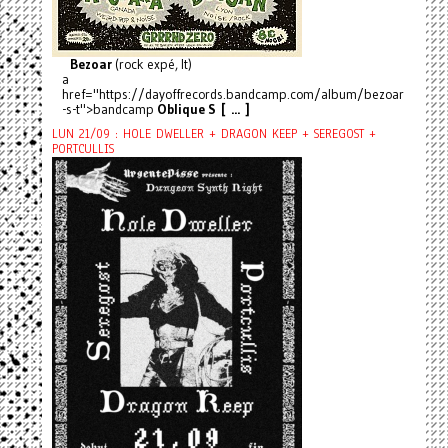
Bezoar
(rock expé, It)
a
href="https://dayoffrecords.bandcamp.com/album/bezoar
-s-t">bandcamp
Oblique S [ ... ]
LUN 21/09 : HOLE DWELLER + DRAGON KEEP + SEREGOST +
PORTCULLIS