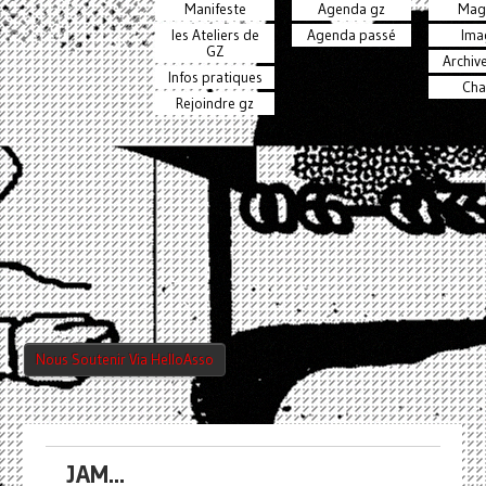
Manifeste
Agenda gz
Mag
les Ateliers de
Agenda passé
Ima
GZ
Archiv
Infos pratiques
Cha
Rejoindre gz
Nous Soutenir Via HelloAsso
JAM...