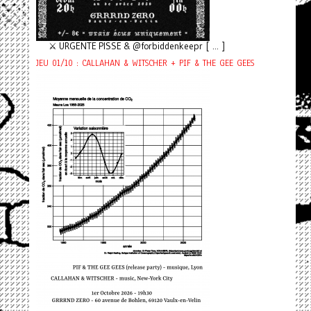
⚔️ URGENTE PISSE & @forbiddenkeepr [ ... ]
JEU 01/10 : CALLAHAN & WITSCHER + PIF & THE GEE GEES