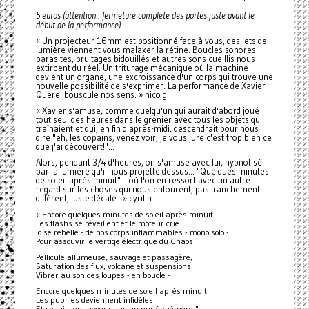
5 euros (attention : fermeture complète des portes juste avant le
début de la performance).
« Un projecteur 16mm est positionné face à vous, des jets de
lumière viennent vous malaxer la rétine. Boucles sonores
parasites, bruitages bidouillés et autres sons cueillis nous
extirpent du réel. Un triturage mécanique où la machine
devient un organe, une excroissance d'un corps qui trouve une
nouvelle possibilité de s'exprimer. La performance de Xavier
Quérel bouscule nos sens. » nico g
« Xavier s'amuse, comme quelqu'un qui aurait d'abord joué
tout seul des heures dans le grenier avec tous les objets qui
traînaient et qui, en fin d'après-midi, descendrait pour nous
dire "eh, les copains, venez voir, je vous jure c'est trop bien ce
que j'ai découvert!"...
Alors, pendant 3/4 d'heures, on s'amuse avec lui, hypnotisé
par la lumière qu'il nous projette dessus... "Quelques minutes
de soleil après minuit"... où l'on en ressort avec un autre
regard sur les choses qui nous entourent, pas franchement
différent, juste décalé.. » cyril h
« Encore quelques minutes de soleil après minuit
Les flashs se réveillent et le moteur crie.
Io se rebelle - de nos corps inflammables - mono solo -
Pour assouvir le vertige électrique du Chaos
Pellicule allumeuse, sauvage et passagère,
Saturation des flux, volcane et suspensions
Vibrer au son des loupes - en boucle -
Encore quelques minutes de soleil après minuit
Les pupilles deviennent infidèles
Et se laissent noyer dans un pur éphémère."