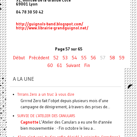
91, montée de la Grande Côte
69001 Lyon
04 78 30 50 42
http://guignols-band.blogspot
.com/
http://www.librairie-grandguign
ol.net/
Page 57 sur 65
Début
Précédent
52
53
54
55
56
57
58
59
60
61
Suivant
Fin
A LA UNE
Trrrans Zero a un truc à vous dire
Grrrnd Zero fait l’objet depuis plusieurs mois d’une
campagne de dénigrement, à travers des prises de...
SURVIE DE L'ATELIER DES CANULARS
Cagnotte
L’Atelier des Canulars a eu une fin d'année
bien mouvementée : - Fin octobre le lieu a...