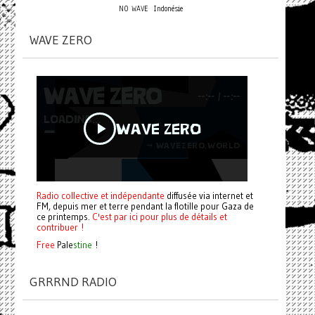
NO WAVE
Indonésie
WAVE ZERO
Radio collective et indépendante
diffusée via internet et
FM, depuis mer et terre pendant la flotille pour Gaza de
ce printemps.
C'est par ici pour plus de détails et
contribuer !
Free
Pale
stine
!
GRRRND RADIO