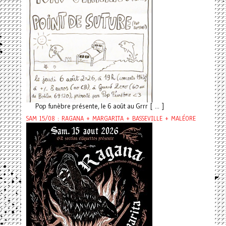
Pop funèbre présente, le 6 août au Grrr [ ... ]
SAM 15/08 : RAGANA + MARGARITA + BASSEVILLE + MALÉORE