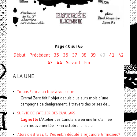
Page 40 sur 65
Début
Précédent
35
36
37
38
39
40
41
42
43
44
Suivant
Fin
A LA UNE
Trrrans Zero a un truc à vous dire
Grrrnd Zero fait l’objet depuis plusieurs mois d’une
campagne de dénigrement, à travers des prises de...
SURVIE DE L'ATELIER DES CANULARS
Cagnotte
L’Atelier des Canulars a eu une fin d'année
bien mouvementée : - Fin octobre le lieu a...
Alors c'est vrai, tu t'es enfin décidé à rejoindre Grrrndzero?