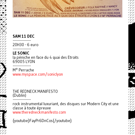
SAM 11 DEC
---------------
20H30 - 6 euro
---------------
LE SONIC
la péniche en face du 4 quai des Etroits
69005 LYON
---------------
M° Perrache
www.myspace.com/soniclyon
THE REDNECK MANIFESTO
(Dublin)
---------------
rock instrumental luxuriant, des disques sur Modern City et une
classe à toute épreuve
www.theredneckmanifesto.com
{youtube}FayPr6DnCos{/youtube}