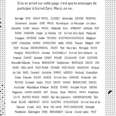
Si tu es arrivé sur cette page, c'est que tu envisages de
participer à Grrrnd Zero. Merci, on va...
Norvège
EMO
HEAVY METAL
CLASSIC
Venezuela
DRONE
MINIMAL
Danemark
Soutien
EXPE
PROG
Numérique
Le Periscope
Un lieux
chouette
FUNK
Sahara
METAL
Hollande
Divx
AMBIANT
Lettonie
POP
PUNK
FANFARE
Italie
Le Tostaki
UK
Grrrnd Zero Vaise
Malaysie
Espagne
INTENSE
Suède
TECHNO
ELECTROACOUSTIQUE
Belgique
SURF
Indonésie
HARSH
HARDCORE
Vidéo
HARD
Taiwan
Pologne
HIP
HOP
Russie
INSTRUMENTAL
CRUST
Mp3
Pays-bas
Portugal
ROCK
Hongrie
KRAUTROCK
Canada
ROCKABILLY
Grrrnd Zero Gerland
La
triperie
CHANT
Somalie
SONIC
POWER
COLDWAVE
CLAP
GUITARE
Nouvelle-Zélande
France
BREAKSTEP
Tadjikistan
BAROQUE
DISCO
USA
DARK
NEW WAVE
POST-PUNK
STONER
POST-ROCK
ANARCHO
Afrique
Concert
du Sud
BASS
Autriche
IMPRO
WEIRDO
Festival
Exposition
Grèce
Islande
DOOM
DANCE
Grrrnd Zero
GARAGE
Finlande
lab
PSYCHE
Euskadi
Japon
FOLK
DRUM
CHAOS
BREAKCORE
INDUS
Australie
République Tchèque
NOISE
ETHNO
Kraspek Mysik
GRIND
Magazine
AVANT-GARDE
ART
Ghana
Ibiza
MENTAL
MATH
Projection
LO-FI
BUFFET FROID
INDIE
Bar des capucins
UNDERGROUND
Îles
Féroé
BLUES
ABSTRACT
GOTH
ELECTRO
ACOUSTIQUE
Grrrnd Zero et le
Clacson
Israel
JAZZ
Série
NO WAVE
POST-HARDCORE
Ethiopie
Macédoine
Allemagne
FREE
BREAKBEAT
Suisse
Grand salon
POST