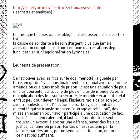
http://rebellyon.info/Les-tracts-et-analyses-du.html
(les tracts et analyses)
Et puis, que tu soies ou pas obligé d'aller bosser, de rester chez
toi,
la caisse de solidarité a besoin d'argent, plus que jamais,
alors qu'on compte plus d'une centaine d'arrestations depuis
lundi dernier sur l'agglomération Lyonnaise.
Leur texte de présentation :
Se retrou­ver avec les ﬂics sur le dos, menot­té, la gueule par
terre, en garde à vue, puis ﬁna­le­ment au tri­bu­nal avec une bonne
amende ou quel­ques mois de prison : c’est une situa­tion de plus
en plus cou­rante, qui touche de plus en plus de monde. Avec la
mul­ti­pli­ca­tion des lois sur la sécu­rité, le moin­dre écart suﬃt et il
en faut peu pour deve­nir illé­gal. Plusieurs mois de prison pour
avoir mani­festé après l’élection de Sarkozy, des contrô­les
d’iden­tité qui se trans­for­ment en “outrage et rebel­lion”, des
mises en examen pour avoir par­ti­cipé à une occu­pa­tion de fac...
Face à cela, géné­ra­le­ment, il faut se démer­der tout seul :
trou­ver un avocat, élaborer une défense, payer des frais de
jus­tice, can­ti­ner en prison. Parfois on est sou­tenu par la
famille, par des amis, par un syn­di­cat. Parfois non, en tout cas
ce n’est pas suﬃ­sant.