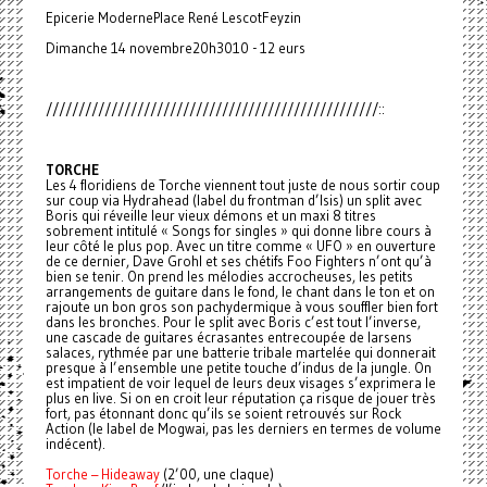
Epicerie ModernePlace René LescotFeyzin
Dimanche 14 novembre20h3010 - 12 eurs
///////////////////////////////////////////////////::
TORCHE
Les 4 floridiens de Torche viennent tout juste de nous sortir coup
sur coup via Hydrahead (label du frontman d’Isis) un split avec
Boris qui réveille leur vieux démons et un maxi 8 titres
sobrement intitulé « Songs for singles » qui donne libre cours à
leur côté le plus pop. Avec un titre comme « UFO » en ouverture
de ce dernier, Dave Grohl et ses chétifs Foo Fighters n’ont qu’à
bien se tenir. On prend les mélodies accrocheuses, les petits
arrangements de guitare dans le fond, le chant dans le ton et on
rajoute un bon gros son pachydermique à vous souffler bien fort
dans les bronches. Pour le split avec Boris c’est tout l’inverse,
une cascade de guitares écrasantes entrecoupée de larsens
salaces, rythmée par une batterie tribale martelée qui donnerait
presque à l’ensemble une petite touche d’indus de la jungle. On
est impatient de voir lequel de leurs deux visages s’exprimera le
plus en live. Si on en croit leur réputation ça risque de jouer très
fort, pas étonnant donc qu’ils se soient retrouvés sur Rock
Action (le label de Mogwai, pas les derniers en termes de volume
indécent).
Torche – Hideaway
(2’00, une claque)