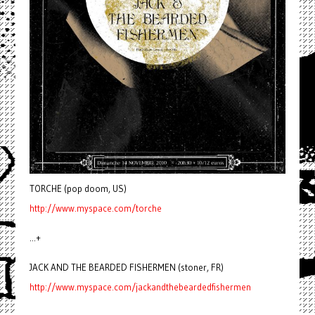
TORCHE (pop doom, US)
http://www.myspace.com/torche
...+
JACK AND THE BEARDED FISHERMEN (stoner, FR)
http://www.myspace.com/jackandthebeardedfishermen