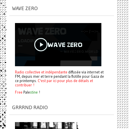
WAVE ZERO
Radio collective et indépendante
diffusée via internet et
FM, depuis mer et terre pendant la flotille pour Gaza de
ce printemps.
C'est par ici pour plus de détails et
contribuer !
Free
Pale
stine
!
GRRRND RADIO