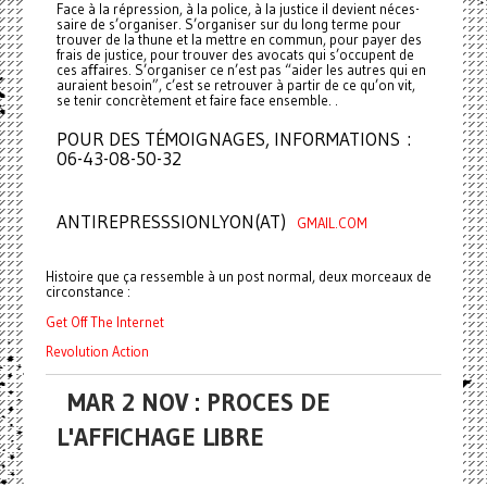
Face à la répres­sion, à la police, à la jus­tice il devient néces­
saire de s’orga­ni­ser. S’orga­ni­ser sur du long terme pour
trou­ver de la thune et la mettre en commun, pour payer des
frais de jus­tice, pour trou­ver des avo­cats qui s’occu­pent de
ces aﬀai­res. S’orga­ni­ser ce n’est pas “aider les autres qui en
auraient besoin”, c’est se retrou­ver à partir de ce qu’on vit,
se tenir concrè­te­ment et faire face ensem­ble. .
POUR DES TÉMOIGNAGES, INFORMATIONS :
06-43-08-50-32
ANTIREPRESSSIONLYON(AT)
GMAIL.COM
Histoire que ça ressemble à un post normal, deux morceaux de
circonstance :
Get Off The Internet
Revolution Action
MAR 2 NOV : PROCES DE
L'AFFICHAGE LIBRE