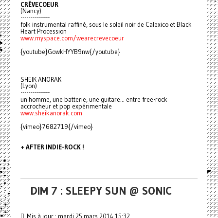
CRËVECOEUR
(Nancy)
---------------
folk instrumental raffiné, sous le soleil noir de Calexico et Black
Heart Procession
www.myspace.com/wearecrevecoeur
{youtube}GowkHYYB9nw{/youtube}
SHEIK ANORAK
(Lyon)
---------------
un homme, une batterie, une guitare... entre free-rock
accrocheur et pop expérimentale
www.sheikanorak.com
{vimeo}7682719{/vimeo}
+ AFTER INDIE-ROCK !
DIM 7 : SLEEPY SUN @ SONIC
Mis à jour : mardi 25 mars 2014 15:32