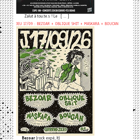
Zalut à tou.te.s ! Le [ ... ]
JEU 17/09 : BEZOAR + OBLIQUE SHIT + MASKARA + BOUCAN
Bezoar
(rock expé, It)