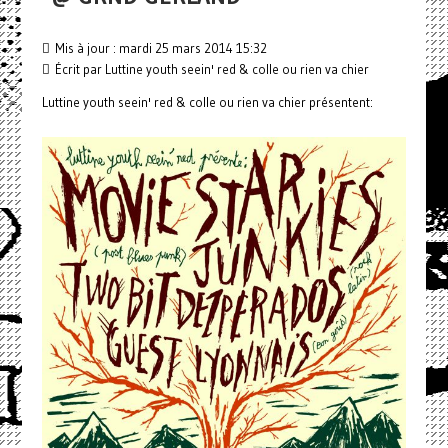
Mis à jour : mardi 25 mars 2014 15:32
Écrit par Luttine youth seein' red & colle ou rien va chier
Luttine youth seein' red & colle ou rien va chier présentent: