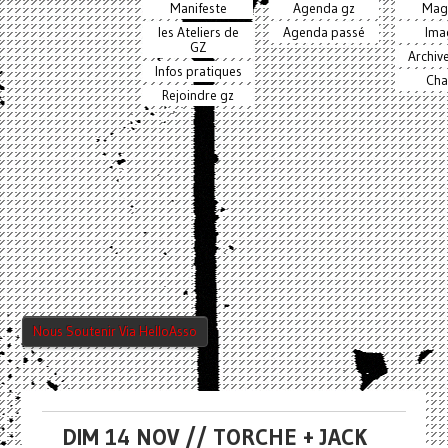
Manifeste
Agenda gz
Mag
les Ateliers de
Agenda passé
Ima
GZ
Archiv
Infos pratiques
Cha
Rejoindre gz
Nous Soutenir Via HelloAsso
DIM 14 NOV // TORCHE + JACK