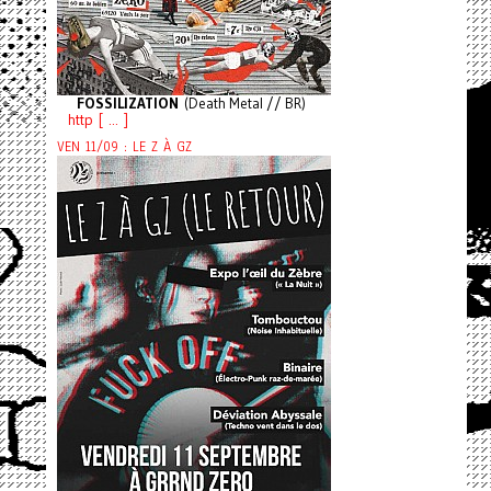
FOSSILIZATION
(Death Metal // BR)
http [ ... ]
VEN 11/09 : LE Z À GZ