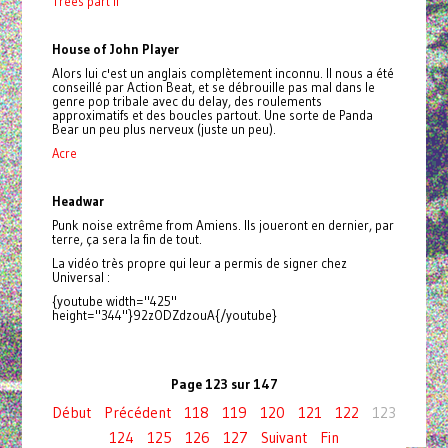
Trees part II
House of John Player
Alors lui c'est un anglais complètement inconnu. Il nous a été
conseillé par Action Beat, et se débrouille pas mal dans le
genre pop tribale avec du delay, des roulements
approximatifs et des boucles partout. Une sorte de Panda
Bear un peu plus nerveux (juste un peu).
Acre
Headwar
Punk noise extrême from Amiens. Ils joueront en dernier, par
terre, ça sera la fin de tout.
La vidéo très propre qui leur a permis de signer chez
Universal :
{youtube width="425"
height="344"}92zODZdzouA{/youtube}
Page 123 sur 147
Début
Précédent
118
119
120
121
122
123
124
125
126
127
Suivant
Fin