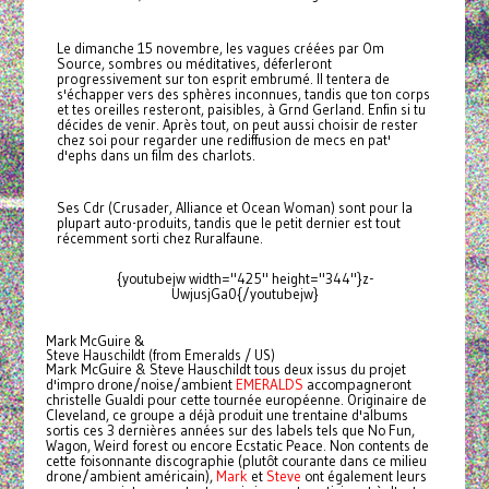
Le dimanche 15 novembre, les vagues créées par Om
Source, sombres ou méditatives, déferleront
progressivement sur ton esprit embrumé. Il tentera de
s'échapper vers des sphères inconnues, tandis que ton corps
et tes oreilles resteront, paisibles, à Grnd Gerland. Enfin si tu
décides de venir. Après tout, on peut aussi choisir de rester
chez soi pour regarder une rediffusion de mecs en pat'
d'ephs dans un film des charlots.
Ses Cdr (Crusader, Alliance et Ocean Woman) sont pour la
plupart auto-produits, tandis que le petit dernier est tout
récemment sorti chez Ruralfaune.
{youtubejw width="425" height="344"}z-
UwjusjGa0{/youtubejw}
Mark McGuire &
Steve Hauschildt (from Emeralds / US)
Mark McGuire & Steve Hauschildt tous deux issus du projet
d'impro drone/noise/ambient
EMERALDS
accompagneront
christelle Gualdi pour cette tournée européenne. Originaire de
Cleveland, ce groupe a déjà produit une trentaine d'albums
sortis ces 3 dernières années sur des labels tels que No Fun,
Wagon, Weird forest ou encore Ecstatic Peace. Non contents de
cette foisonnante discographie (plutôt courante dans ce milieu
drone/ambient américain),
Mark
et
Steve
ont également leurs