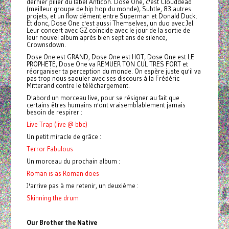
dernier pilier du label Anticon. Dose One, c'est Clouddead
(meilleur groupe de hip hop du monde), Subtle, 83 autres
projets, et un flow dément entre Superman et Donald Duck.
Et donc, Dose One c'est aussi Themselves, un duo avec Jel.
Leur concert avec GZ coïncide avec le jour de la sortie de
leur nouvel album après bien sept ans de silence,
Crownsdown.
Dose One est GRAND, Dose One est HOT, Dose One est LE
PROPHETE, Dose One va REMUER TON CUL TRES FORT et
réorganiser ta perception du monde. On espère juste qu'il va
pas trop nous saouler avec ses discours à la Frédéric
Mitterand contre le téléchargement.
D'abord un morceau live, pour se résigner au fait que
certains êtres humains n'ont vraisemblablement jamais
besoin de respirer :
Live Trap (live @ bbc)
Un petit miracle de grâce :
Terror Fabulous
Un morceau du prochain album :
Roman is as Roman does
J'arrive pas à me retenir, un deuxième :
Skinning the drum
Our Brother the Native