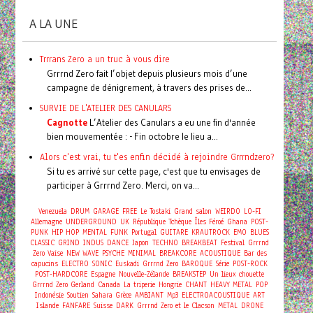
A LA UNE
Trrrans Zero a un truc à vous dire
Grrrnd Zero fait l’objet depuis plusieurs mois d’une
campagne de dénigrement, à travers des prises de...
SURVIE DE L'ATELIER DES CANULARS
Cagnotte
L’Atelier des Canulars a eu une fin d'année
bien mouvementée : - Fin octobre le lieu a...
Alors c'est vrai, tu t'es enfin décidé à rejoindre Grrrndzero?
Si tu es arrivé sur cette page, c'est que tu envisages de
participer à Grrrnd Zero. Merci, on va...
Venezuela
DRUM
GARAGE
FREE
Le Tostaki
Grand salon
WEIRDO
LO-FI
Allemagne
UNDERGROUND
UK
République Tchèque
Îles Féroé
Ghana
POST-
PUNK
HIP HOP
MENTAL
FUNK
Portugal
GUITARE
KRAUTROCK
EMO
BLUES
CLASSIC
GRIND
INDUS
DANCE
Japon
TECHNO
BREAKBEAT
Festival
Grrrnd
Zero Vaise
NEW WAVE
PSYCHE
MINIMAL
BREAKCORE
ACOUSTIQUE
Bar des
capucins
ELECTRO
SONIC
Euskadi
Grrrnd Zero
BAROQUE
Série
POST-ROCK
POST-HARDCORE
Espagne
Nouvelle-Zélande
BREAKSTEP
Un lieux chouette
Grrrnd Zero Gerland
Canada
La triperie
Hongrie
CHANT
HEAVY METAL
POP
Indonésie
Soutien
Sahara
Grèce
AMBIANT
Mp3
ELECTROACOUSTIQUE
ART
Islande
FANFARE
Suisse
DARK
Grrrnd Zero et le Clacson
METAL
DRONE