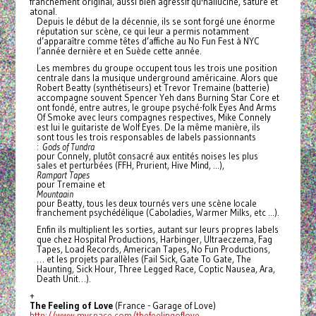
franchement original, aussi bien agressif qu'halluciné, saturé et
atonal.
Depuis le début de la décennie, ils se sont forgé une énorme
réputation sur scène, ce qui leur a permis notamment
d’apparaître
comme têtes d’affiche au No Fun Fest à NYC
l’année dernière et en Suède cette année.
Les membres du groupe occupent tous les trois une position
centrale dans la musique underground américaine. Alors que
Robert Beatty (synthétiseurs) et Trevor Tremaine (batterie)
accompagne souvent Spencer Yeh dans Burning Star Core et
ont fondé, entre autres, le groupe psyché-folk Eyes And Arms
Of Smoke avec leurs compagnes respectives, Mike Connely
est lui le guitariste de Wolf Eyes. De la même manière, ils
sont tous les trois responsables de labels passionnants
:
Gods of Tundra
pour Connely, plutôt consacré aux entités noises les plus
sales et perturbées (FFH, Prurient, Hive Mind, …),
Rampart Tapes
pour Tremaine et
Mountaain
pour Beatty, tous les deux tournés vers une scène locale
franchement psychédélique (Caboladies, Warmer Milks, etc …).
Enfin ils multiplient les sorties, autant sur leurs propres labels
que chez Hospital Productions, Harbinger, Ultraeczema, Fag
Tapes, Load Records, American Tapes, No Fun Productions,
… et les projets parallèles (Fail Sick, Gate To Gate, The
Haunting, Sick Hour, Three Legged Race, Coptic Nausea, Ara,
Death Unit…).
+
The Feeling of Love
(France - Garage of Love)
http://www.myspace.com/
thefeelingoflove