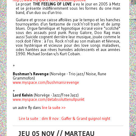
Le projet
THE FEELING OF LOVE
a vu le jour en 2005 à Metz
et se présente indifféremment sous les formes du one man
band, d’un duo ou d’un trio.
Guitare et grosse caisse affolées par le tempo et les hanches
tournoyantes d’un fantasme de rock’n’roll trash et de jump
blues. Orgue famélique et hypnotique écrasé voire "scotché"
sous des assauts post punk. Pussy Galore, Doo Rag mais
aussi Suicide cognent derrière leur musique, jouée comme le
rock doit l’être : à l’os.
Rock n’roll au son malsain et fiévreux,
voix hystérique et vicieuse pour des love songs maladives,
odes hantées aux rêves humides adolescents et aux années
1990. Michael Jordan v/s Kurt Cobain.
+
Bushman's Revenge
(Norvège - Trio jazz/ Noise, Rune
Grammofon)
www.myspace.com/
bushmansrevenge
+
Lord Kelvin
(Norvège - Jazz/Free Jazz)
www.myspace.com/
detabsoluttenullpunkt
un autre fly dans
lire la suite >>
Lire la suite : dim 8 nov : Gaffer & Grand guignol night
JEU 05 NOV // MARTEAU