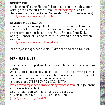
OORUTAICHI
pratique en effet une électro-folk onirique et ultra-sophistiquée
voire glitchissime qui rappellera
Secret Mommy
aux plus
chanceux d’entre vous (ou un Schneider TM en moins sirupeux).
http://www.myspace.com/
oorutaichi
LA VEUVE MOUSTACHUE
quant à elle est un projet fou fou fou en provenance du même
pays où dès le collège, les gens sont fous fous fous... Un genre
de performance music-hall entre Frank Sinatra, Gene Kelly,
George Benson et un blockbuster Bollywood à la sauce wasabi-
karaoke.
http://www.myspace.com/
gamakazz
Des projos manga, des sushis... Évitez cette soirée à tout prix.
DERNIÈRE MINUTE :
Un groupe au complet vient de nous contacter pour réserver des
places.
On a d'abord tenté de les en dissuader… et puis comme ça avait
l'air super leur truc, on les a rajouté à l'affiche (ça fera toujours 4
personnes de moins dans le public on s'est dit).
Ils s'appellent CYBER TOY TOY ORCHESTRA
(
http://www.myspace.com/
cybertoytoyorchestra
) et ils joueront
en premier (assez tôt).
ça a l'air bien con comme le reste de la soirée…
ET UNE RAISON DE PLUS POUR BOYCOTTER !
(
http://vimeo.com/5124695
)