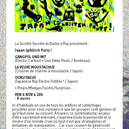
La Société Secrète et Barbe à Pop présentent :
Japan (glk)itch Party !
GANGPOL UND MIT
(Electro Cartoon + Live Video Pixels / Bordeaux)
LA VEUVE MOUSTACHUE
(Crooner de charme à moustache / Japon)
OORUTAICHI
(Japanese Pop Electro Foll(k)e ! / Japon)
+ Projos/Mangas/Sushis/
Surprises…
VEN 6 NOV à 20h
- 6 euros
Ici d’habitude on use de tous les artifices et subterfuges
possibles pour vous convaincre que les groupes sont géniaux et
qu’il faut venir au concert. À travers ce
systématisme, en plus
d’être sacrément énervant, s’exprime toute la perversité et la
misère d’un monde cruel où tout n’est que stratagèmes et
tentatives de manipulation… Car sous couvert de générosité