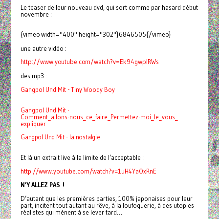
Le teaser de leur nouveau dvd, qui sort comme par hasard début
novembre :
{vimeo width="400" height="302"}6846505{/vimeo}
une autre vidéo :
http://www.youtube.com/watch?
v=Ek94gwpIRWs
des mp3 :
Gangpol Und Mit - Tiny Woody Boy
Gangpol Und Mit -
Comment_allons-nous_ce_faire_
Permettez-moi_le_vous_
expliquer
Gangpol Und Mit - la nostalgie
Et là un extrait live à la limite de l’acceptable :
http://www.youtube.com/watch?
v=1uH4YaOxRnE
N’Y ALLEZ PAS !
D’autant que les premières parties, 100% japonaises pour leur
part, incitent tout autant au rêve, à la loufoquerie, à des utopies
réalistes qui mènent à se lever tard…