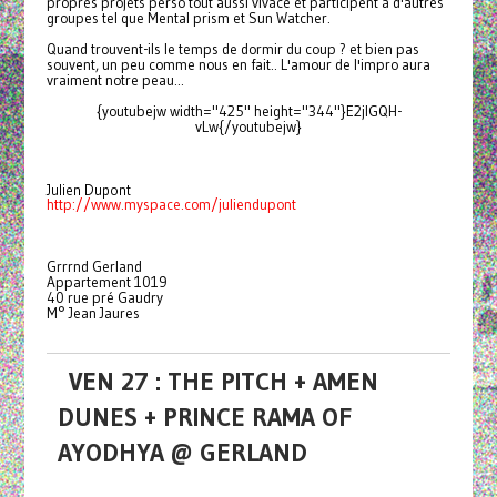
propres projets perso tout aussi vivace et participent à d'autres
groupes tel que Mental prism et Sun Watcher.
Quand trouvent-ils le temps de dormir du coup ? et bien pas
souvent, un peu comme nous en fait.. L'amour de l'impro aura
vraiment notre peau...
{youtubejw width="425" height="344"}E2jlGQH-
vLw{/youtubejw}
Julien Dupont
http://www.myspace.com/juliendupont
Grrrnd Gerland
Appartement 1019
40 rue pré Gaudry
M° Jean Jaures
VEN 27 : THE PITCH + AMEN
DUNES + PRINCE RAMA OF
AYODHYA @ GERLAND