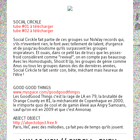
SOCIAL CIRCKLE
tube #01 à télécharger
tube #02 à télécharger
Social Circkle fait partie de ces groupes sur NoWay records qui,
s'ils n'inventent rien, le font avec tellement de talent, d'urgence
et de jusqu'au-boutisme qu'ils surpassent les groupes
inspirateurs. Et ouais, dans ce petit tas de trucs que les pisses-
froid considèrent comme "revival", on en compte pas beaucoup.
Avec les Homostupids, Shoot It Up, les groupes de génie comme
Anus ou tous les groupes danois des dix dernières années,
Social Cirkcle te fait sentir con, bête, méchant mais heureux de
l'être !
GOOD GOOD THINGS
www.myspace.com/goodgoodthingss
Les GoodGood Things c'est la rage de LA en 79, la brutalité de
Orange County en 81, la méchanceté de Copenhague en 2000,
le n'importe quoi de cool et de gamin élevé aux Angry Samoans,
sauf qu'on est en 2009 et que c'est Annonay.
ABJECT OBJECT
http://abjectobject.free.fr
Paris, HxC avec des mélodies, ça fait peu de temps qu'ils jouent.