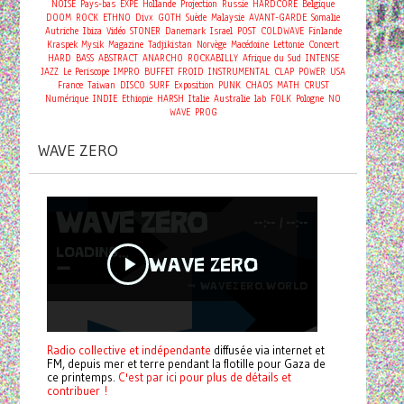
NOISE
Pays-bas
EXPE
Hollande
Projection
Russie
HARDCORE
Belgique
DOOM
ROCK
ETHNO
Divx
GOTH
Suède
Malaysie
AVANT-GARDE
Somalie
Autriche
Ibiza
Vidéo
STONER
Danemark
Israel
POST
COLDWAVE
Finlande
Concert
Kraspek Mysik
Magazine
Tadjikistan
Norvège
Macédoine
Lettonie
HARD
BASS
ABSTRACT
ANARCHO
ROCKABILLY
Afrique du Sud
INTENSE
JAZZ
Le Periscope
IMPRO
BUFFET FROID
INSTRUMENTAL
CLAP
POWER
USA
France
Taiwan
DISCO
SURF
Exposition
PUNK
CHAOS
MATH
CRUST
Numérique
INDIE
Ethiopie
HARSH
Italie
Australie
lab
FOLK
Pologne
NO
WAVE
PROG
WAVE ZERO
Radio collective et indépendante
diffusée via internet et
FM, depuis mer et terre pendant la flotille pour Gaza de
ce printemps.
C'est par ici pour plus de détails et
contribuer !