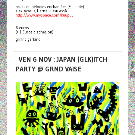
bruits et mélodies enchantées (Finlande)
> ex-Avarus, Hertta Lussu Ässä
http://www.myspace.com/kuupuu
6 euros
(+ 1 Euros d'adhésion)
grrrnd gerland
VEN 6 NOV : JAPAN (GLK)ITCH
PARTY @ GRND VAISE