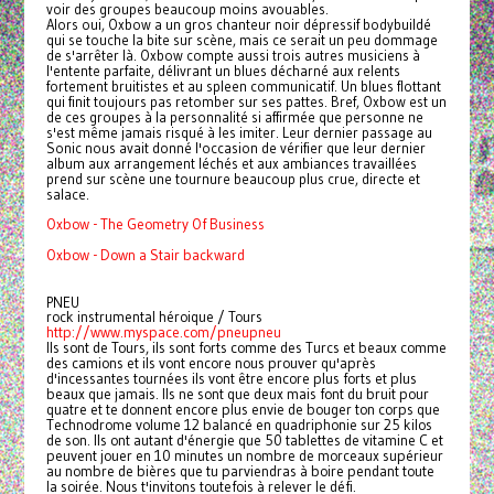
voir des groupes beaucoup moins avouables.
Alors oui, Oxbow a un gros chanteur noir dépressif bodybuildé
qui se touche la bite sur scène, mais ce serait un peu dommage
de s'arrêter là. Oxbow compte aussi trois autres musiciens à
l'entente parfaite, délivrant un blues décharné aux relents
fortement bruitistes et au spleen communicatif. Un blues flottant
qui finit toujours pas retomber sur ses pattes. Bref, Oxbow est un
de ces groupes à la personnalité si affirmée que personne ne
s'est même jamais risqué à les imiter. Leur dernier passage au
Sonic nous avait donné l'occasion de vérifier que leur dernier
album aux arrangement léchés et aux ambiances travaillées
prend sur scène une tournure beaucoup plus crue, directe et
salace.
Oxbow - The Geometry Of Business
Oxbow - Down a Stair backward
PNEU
rock instrumental héroique / Tours
http://www.myspace.com/pneupneu
Ils sont de Tours, ils sont forts comme des Turcs et beaux comme
des camions et ils vont encore nous prouver qu'après
d'incessantes tournées ils vont être encore plus forts et plus
beaux que jamais. Ils ne sont que deux mais font du bruit pour
quatre et te donnent encore plus envie de bouger ton corps que
Technodrome volume 12 balancé en quadriphonie sur 25 kilos
de son. Ils ont autant d'énergie que 50 tablettes de vitamine C et
peuvent jouer en 10 minutes un nombre de morceaux supérieur
au nombre de bières que tu parviendras à boire pendant toute
la soirée. Nous t'invitons toutefois à relever le défi.