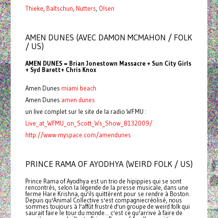
Thieke
,
Baltschun
,
Nutters
,
Olsen
AMEN DUNES (AVEC DAMON MCMAHON / FOLK
/ US)
AMEN DUNES = Brian Jonestown Massacre + Sun City Girls
+ Syd Barett+ Chris Knox
Amen Dunes
miami beach
Amen Dunes
amen dunes
un live complet sur le site de la radio WFMU :
Live_at_WFMU_on_Scott_Ws_Show_8132009/
http://www.myspace.com/amendunes
PRINCE RAMA OF AYODHYA (WEIRD FOLK / US)
Prince Rama of Ayodhya est un trio de hipippies qui se sont
rencontrés, selon la légende de la presse musicale, dans une
ferme Hare Krishna, qu'ils quittèrent pour se rendre à Boston.
Depuis qu'Animal Collective s'est compagniecréolisé, nous
sommes toujours à l'affût frustré d'un groupe de weird folk qui
saurait faire le tour du monde... c'est ce qu'arrive à faire de