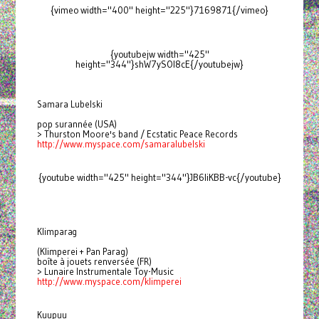
{vimeo width="400" height="225"}7169871{/vimeo}
{youtubejw width="425"
height="344"}shW7ySOl8cE{/youtubejw}
Samara Lubelski
pop surannée (USA)
> Thurston Moore's band / Ecstatic Peace Records
http://www.myspace.com/
samaralubelski
{youtube width="425" height="344"}JB6liKBB-vc{/youtube}
Klimparag
(Klimperei + Pan Parag)
boîte à jouets renversée (FR)
> Lunaire Instrumentale Toy-Music
http://www.myspace.com/
klimperei
Kuupuu