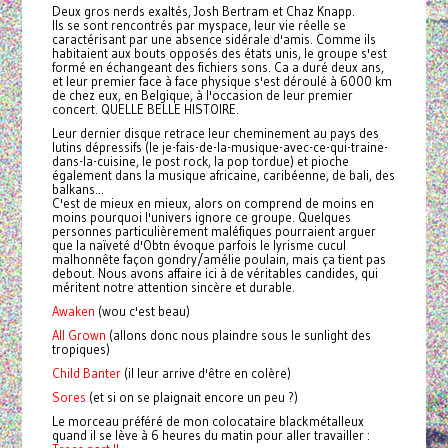
Deux gros nerds exaltés, Josh Bertram et Chaz Knapp.
Ils se sont rencontrés par myspace, leur vie réelle se
caractérisant par une absence sidérale d'amis. Comme ils
habitaient aux bouts opposés des états unis, le groupe s'est
formé en échangeant des fichiers sons. Ca a duré deux ans,
et leur premier face à face physique s'est déroulé à 6000 km
de chez eux, en Belgique, à l'occasion de leur premier
concert. QUELLE BELLE HISTOIRE.
Leur dernier disque retrace leur cheminement au pays des
lutins dépressifs (le je-fais-de-la-musique-avec-ce-qui-traine-
dans-la-cuisine, le post rock, la pop tordue) et pioche
également dans la musique africaine, caribéenne, de bali, des
balkans...
C'est de mieux en mieux, alors on comprend de moins en
moins pourquoi l'univers ignore ce groupe. Quelques
personnes particulièrement maléfiques pourraient arguer
que la naïveté d'Obtn évoque parfois le lyrisme cucul
malhonnête façon gondry/amélie poulain, mais ça tient pas
debout. Nous avons affaire ici à de véritables candides, qui
méritent notre attention sincère et durable.
Awaken
(wou c'est beau)
All Grown
(allons donc nous plaindre sous le sunlight des
tropiques)
Child Banter
(il leur arrive d'être en colère)
Sores
(et si on se plaignait encore un peu ?)
Le morceau préféré de mon colocataire blackmétalleux
quand il se lève à 6 heures du matin pour aller travailler :