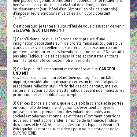
bien placée, de gentils promoteurs indépendants (et totalement
bénévoles... accordons leur cela tout de même), tentent
insidieusement (sur l’hôtel d’un “Amour” en réalité sournois)
d’imposer leurs émotions musicales à un public pourtant
“chéri”.
C’est pourquoi je tenterai aujourd’hui de vous dissuader de venir
à la
JAPAN (GLK)ITCH PARTY !
1) Car s’il demeure que les Japonais font preuve d’une
imagination débordante au fil de projets musicaux toujours plus
iconoclastes voire réellement surprenants, est-ce une raison
pour vouloir importer leurs Inventions sur notre sol ? Ne serait-il
pas plus “éthique” de se déplacer là-bas et constater en toute
humilité (et dans le contexte) notre infériorité ?
2) Car la publicité est souvent mensongère et que
GANGPOL
UND MIT
s’avère être un duo… bordelais (bien que signé sur un label
nippon), considération qui nuance certes un temps soit peu la
précédente réflexion sur l’infériorité des occidentaux, mais qui
incitera le lecteur au doute systématique devant nos manœuvres
promotionnelles et intitulés apocryphes.
3) Car ces Bordelais divins, quelle que soit la science et la portée
émotionnelle de leurs investigations, s’évertuent à noyer le
poisson en nous prenant pour des enfants inadaptés à nos
sociétés modernes rationnelles et tristes (Comment pourrions-
nous seulement appréhender le monde de la finance, l’indice
dow Jones et le CAC 40 ainsi guidés par ces hippies rêveurs ?).
Voici quelques morceaux et vidéos pour vous persuader de la
SUPERCHERIE !