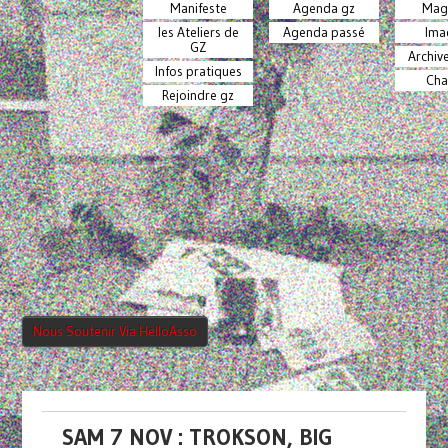
Manifeste
Agenda gz
Mag
les Ateliers de
Agenda passé
Ima
GZ
Archiv
Infos pratiques
Cha
Rejoindre gz
Nous Soutenir Via HelloAsso
SAM 7 NOV : TROKSON, BIG