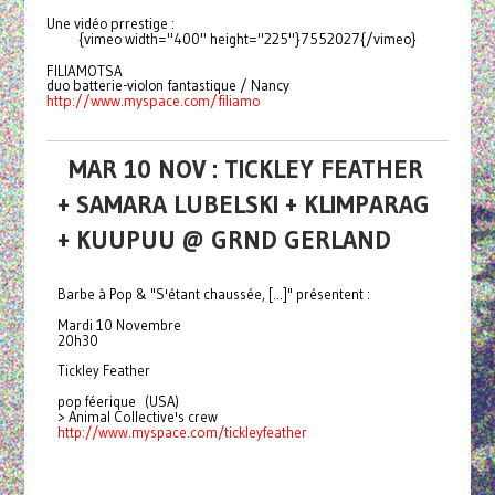
Une vidéo prrestige :
{vimeo width="400" height="225"}7552027{/vimeo}
FILIAMOTSA
duo batterie-violon fantastique / Nancy
http://www.myspace.com/filiamo
MAR 10 NOV : TICKLEY FEATHER
+ SAMARA LUBELSKI + KLIMPARAG
+ KUUPUU @ GRND GERLAND
Barbe à Pop & "S'étant chaussée, [...]" présentent :
Mardi 10 Novembre
20h30
Tickley Feather
pop féerique (USA)
> Animal Collective's crew
http://www.myspace.com/
tickleyfeather