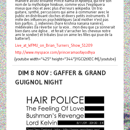
manière assez brillante Prince Rama of Ayodhya, qui tire son
nom de la mythologie hindoue, comme vous l'expliquera
mieux que moi et avec plus d'erreurs wikipedia. Un trio
guitare, synthé, percussions qui aime à communier avec le
public en distribuant cloches et divers petits instruments. Il
mêle des influences psychédéliques (acid mother n'est pas
loin parfois...), indiennes (hare krishna nanana nanère),
médiévales (la réverbe sur la voix... mon dieu que ça sonnerait
bien dans une église... et ferait s'arracher les cheveux notre
ami le sondier) et tribales (oui on aime les filles qui joue de la
batterie!).
Live_at_WFMU_on_Brian_Turners_Show_51209
http://www.myspace.com/princeramaofayodhya
{youtube width="425" height="344"}YGCl2tXEC-M{/youtube}
DIM 8 NOV : GAFFER & GRAND
GUIGNOL NIGHT