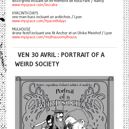
disco-grind incluant un ex-membre de Rosa Park / Nancy
www.myspace.com/lecrabe
HYACINTH DAYS
one-man-bass incluant un ardèchois / Lyon
www.myspace.com/hyacinthdays
MULHOUSE
drone festif incluant une At Anchor et un Ulrike Meinhof / Lyon
www.myspace.com/mulhousemulhouse
VEN 30 AVRIL : PORTRAIT OF A
WEIRD SOCIETY