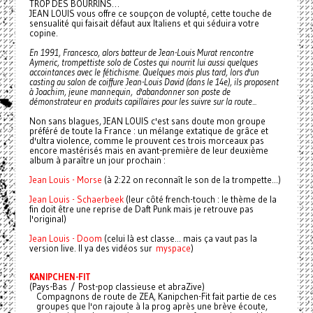
TROP DES BOURRINS…
JEAN LOUIS vous offre ce soupçon de volupté, cette touche de
sensualité qui faisait défaut aux Italiens et qui séduira votre
copine.
En 1991, Francesco, alors batteur de Jean-Louis Murat rencontre
Aymeric, trompettiste solo de Costes qui nourrit lui aussi quelques
accointances avec le fétichisme. Quelques mois plus tard, lors d'un
casting au salon de coiffure Jean-Louis David (dans le 14e), ils proposent
à Joachim, jeune mannequin, d'abandonner son poste de
démonstrateur en produits capillaires pour les suivre sur la route...
Non sans blagues, JEAN LOUIS c'est sans doute mon groupe
préféré de toute la France : un mélange extatique de grâce et
d'ultra violence, comme le prouvent ces trois morceaux pas
encore mastérisés mais en avant-première de leur deuxième
album à paraître un jour prochain :
Jean Louis - Morse
(à 2:22 on reconnaît le son de la trompette...)
Jean Louis - Schaerbeek
(leur côté french-touch : le thème de la
fin doit être une reprise de Daft Punk mais je retrouve pas
l'original)
Jean Louis - Doom
(celui là est classe... mais ça vaut pas la
version live. Il ya des vidéos sur
myspace
)
KANIPCHEN-FIT
(Pays-Bas / Post-pop classieuse et abraZive)
Compagnons de route de ZEA, Kanipchen-Fit fait partie de ces
groupes que l'on rajoute à la prog après une brève écoute,