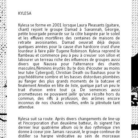
KYLESA
Kylesa se forme en 2001 lorsque Laura Pleasants (guitare,
chant) rejoint le groupe Damad à Savannah, Géorgie,
petite bourgade peinarde sur la côte baignée par le soleil
et les effluves mortifères des centaines de maisons de
retraite avoisinantes. Damad oeuvrait déjà depuis
quelques années pour la cause d'un hardcore crust d'une
lourdeur à faire pâlir Eugene Robinson. Kylesa reprend le
flambeau et commence peu à peu à creuser son sillon et
labourer un terreau riche des influences de groupes aussi
divers que Nausea pour l'alternance des chants
masculins/féminins éructés (tu te dois d'écouter au moins
leur tube Cybergod), Christian Death ou Bauhaus pour le
psychédélisme sombre et les basses distordues plombées
au flanger des plus grands moments de la batcave et
finalement Amebix en tête de liste, quelque part un peu le
trait d'union entre tout ça. De semences aussi
prometteuses ne pouvaient jaillir qu'une récolte hors du
commun, des riffs à profusion, des arômes encore
inconnus de nos chastes oreilles, enfin la plénitude tant
attendue.
Kylesa suit sa route. Après divers changements de line-up
et l'incorporation d'un deuxième batteur, ils signent l'an
dernier leur quatrième album où le duo rythmique s'en
donne à coeur joie. Jamais rassasié, le groupe continue de
distiller sa hargne vindicative au sein de morceaux