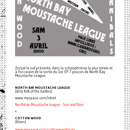
Zozzal le ouf présente, dans la schizophrénie la plus totale et
à l'occasion de la sortie du 1er EP 7 pouces de North Bay
Moustache League:
NORTH BAY MOUSTACHE LEAGUE
(dirty folk of the baillou)
www.myspace.com/nbml
Northbay Moustache league - Sun and Rain
+
COTTON WOOD
(blues)
www.myspace.com/cottonwoodblues