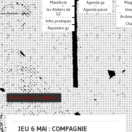
Manifeste
Agenda gz
Mag
les Ateliers de
Agenda passé
Ima
GZ
Archiv
Infos pratiques
Cha
Rejoindre gz
Nous Soutenir Via HelloAsso
JEU 6 MAI : COMPAGNIE