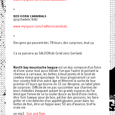
+
RED HORN CANNIBALS
(psychedelic folk)
www.myspace.com/redhorncannibals
+
Des gens qui passent des 78 tours, des surprises, tout ça.
Ca se passera au SALOON de Grnd zero Gerland.
North bay moustache league
est un duo composé d'un frère
et d'une soeur tout aussi blonds l'un que l'autre et portant la
chemise à carreaux, les bottes à bout pointu et le lacet de
cowboy mieux que quiconque. Ils nous proposeront ce soir
leur country folk d'un autre âge et fêteront la sortie de leur
premier 45 tours qui tourne en 33 sur Atropine, un label plein
de surprises. Difficile de ne pas succomber aux charmes de
leurs mélodies évoquant autant les grands espaces du Far
West que l'envie de se la couler douce au bord d'une rivière,
être Tom Sawyer pour de bon, pêcher des poissons, les faire
griller et s'en délecter d'un appétit glouton, jouer dans les
bottes de foin, être un hippie avec 50 ans d'avance, bref la
vraie vie.
Sun and Rain
un mp3 :