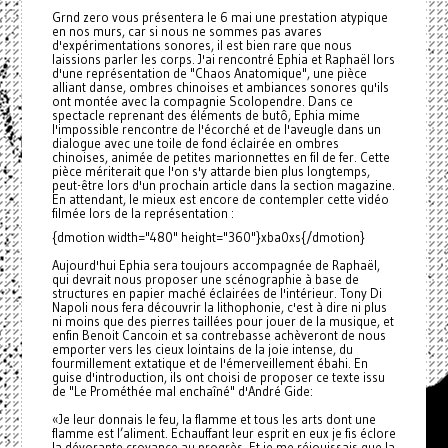
Grnd zero vous présentera le 6 mai une prestation atypique
en nos murs, car si nous ne sommes pas avares
d'expérimentations sonores, il est bien rare que nous
laissions parler les corps. J'ai rencontré Ephia et Raphaël lors
d'une représentation de "Chaos Anatomique", une pièce
alliant danse, ombres chinoises et ambiances sonores qu'ils
ont montée avec la compagnie Scolopendre. Dans ce
spectacle reprenant des éléments de butô, Ephia mime
l'impossible rencontre de l'écorché et de l'aveugle dans un
dialogue avec une toile de fond éclairée en ombres
chinoises, animée de petites marionnettes en fil de fer. Cette
pièce mériterait que l'on s'y attarde bien plus longtemps,
peut-être lors d'un prochain article dans la section magazine.
En attendant, le mieux est encore de contempler cette vidéo
filmée lors de la représentation :
{dmotion width="480" height="360"}xba0xs{/dmotion}
Aujourd'hui Ephia sera toujours accompagnée de Raphaël,
qui devrait nous proposer une scénographie à base de
structures en papier maché éclairées de l'intérieur. Tony Di
Napoli nous fera découvrir la lithophonie, c'est à dire ni plus
ni moins que des pierres taillées pour jouer de la musique, et
enfin Benoit Cancoin et sa contrebasse achèveront de nous
emporter vers les cieux lointains de la joie intense, du
fourmillement extatique et de l'émerveillement ébahi. En
guise d'introduction, ils ont choisi de proposer ce texte issu
de "Le Prométhée mal enchaîné" d'André Gide:
«Je leur donnais le feu, la flamme et tous les arts dont une
flamme est l’aliment. Echauffant leur esprit en eux je fis éclore
la dévorante croyance au progrès. Et je me réjouissais que la