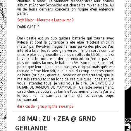
chauffés à blanc. Ils viennent d'enregistrer leur nouvel
album et Andrew Schneider est chargé de mixer la bête. Au
vu de leurs derniers concerts on risque d'en entendre
parler.
Sofy Major - Meurtre a Lezoux.mp3
DARK CASTLE
Dark castle est un duo guitare batterie qui tourne avec
Kylesa et dont la guitariste a été élue "Hottest chick in
metal" par Revolver magazine mais au vu des photos t'as
intérêt à kiffer les suicide girls version "mon corps compte
encore plus de gribouillis que les chiottes du CBGB, mais si
tu veux je te montre le dernier endroit où j'en ai pas" et
puis de toutes façons, le batteur c'est son mec. Enfin bref,
parce que leur sludge n'est pas très original mais qu'il est
tout de même bien fait, que je n'ai du coup pas très envie
de l'être (original, quant au reste on en rediscutera), que je
me suis retenu tout au long de ces quelques lignes et que
vous l'attendez tous, je vais vous le dire, CA ENVOIE DU
PUTAIN DE JAMBON DE MAMMOUTH. Ca latte sévèrement,
ça surchie, ça poutre, ça lamine tout même. Et voilà j'ai fait
le tour, je ne sais pas si j'ai été convaincu, oups
convaincant.
dark castle - grasping the awe.mp3
18 MAI : ZU + ZEA @ GRND
GERLANDE