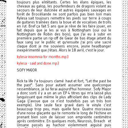
toujours plus entêtants. Certes les élans épiques, les
chevaux au galop, les pourfendeurs de dragons volant au
secours de leur dulcinée et autres équipées sauvages en
forêt de Brocéliande ne sont parfois pas bien loin mais
Kylesa sait toujours remettre les pieds sur terre à coups
de guitares traînées dans la boue et de vocalises de trolls
en rut. Bref ça fait 5 ans que je rêve de les faire jouer, en
fait depuis que je les ai vus à Nottingham (oui oui le
Nottingham de Robin des bois), que j'ai eu à subir en
première partie un rip-off de Gwar de bas étage jetant du
faux sang sur le public et qu'ensuite j'ai pris une sacré
claque dont je me souviens encore, jeune headbanger
inexpérimenté que j'étais. Alors le 18 avril, c'est le jour.
kylesa-insomnia for months.mp3
kylesa - said and done.mp3
SOFY MAJOR
Rick ta life l'a toujours clamé haut et fort, "Let the past be
the past". Sans pour autant assumer une quelconque
ressemblance, je lui ferai aujourd'hui honneur. Sofy Major
a donc sorti il y a un an un EP 4 titres qui m'a laissé plus
languissant que même le plus affriolant des clips de Lady
Gaga (j’avoue que ce n’est toutefois pas un très bon
exemple). Une seule face gravé dans le vinyle c’est
beaucoup trop peu, mais quelle face. Quatre morceaux
d'une noise glaçante qui te remonte le long de l'échine en
prenant bien soin de laisser son empreinte centimètre
après centimètre. En quelques mots, Neurosis, Breach et
Unsane passés au hachoir violemment aiguisé puis