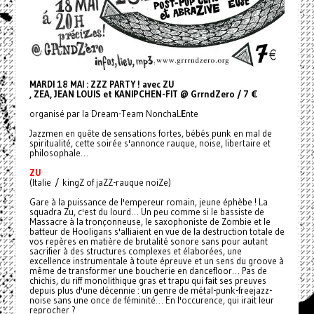
MARDI 18 MAI : ZZZ PARTY ! avec ZU
, ZEA
,
JEAN LOUIS et
KANIPCHEN-FIT @ GrrndZero / 7 €
organisé par la Dream-Team NonchaL
E
nte
Jazzmen en quête de sensations fortes, bébés punk en mal de
spiritualité, cette soirée s'annonce rauque, noise, libertaire et
philosophale…
ZU
(Italie / kingZ of jaZZ-rauque noiZe)
Gare à la puissance de l'empereur romain, jeune éphèbe ! La
squadra Zu, c'est du lourd… Un peu comme si le bassiste de
Massacre à la tronçonneuse, le saxophoniste de Zombie et le
batteur de Hooligans s'alliaient en vue de la destruction totale de
vos repères en matière de brutalité sonore sans pour autant
sacrifier à des structures complexes et élaborées, une
excellence instrumentale à toute épreuve et un sens du groove à
même de transformer une boucherie en dancefloor… Pas de
chichis, du riff monolithique gras et trapu qui fait ses preuves
depuis plus d'une décennie : un genre de métal-punk-freejazz-
noise sans une once de féminité… En l'occurence, qui irait leur
reprocher ?