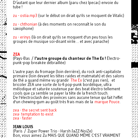
D'autant que leur dernier album (paru chez Ipecac) envoie du
tube !
zu - ostia.mp3
(sur le début on dirait qu'ils se moquent de Vitalic)
zu - chthonian
(à des moments on reconnaît le son du
saxophone)
zu - erinys
(là on dirait qu'ils se moquent d'un peu tous les
groupes de musique soi-disant virile… et avec panache)
ZEA
(Pays-Bas /
l'autre groupe du chanteur de The Ex !
Électro-
punk-pop breakée débraillée)
L'autre pays du fromage (loin derrière), du rock anti-capitaliste
primaire (loin devant les têtes raides et matmatah) et des salons
de thé a quand même vu grandir
The Ex
(c'est pas rien), et
bricoler ZEA une sorte de lo-fi pop-punk bordélique, ultra
mélodique et saturée soutenue par des beat électro tellement
cools que ça semble se payer la tête de la french touch.
De l'électroclash des provinces sans aucune tenue qui fait l'effet
d'un chewing-gum au goût très frais mais de la
marque Pouce
.
zea - the secret sent back
zea- temptation to exist
zea - faster
JEAN LOUIS
(Paris / Zuper Power Trio - Harsh-JaZZ-NoiZe)
Bon, vous aimez Zu MAIS QUE QUAND MÊME C'EST VRAIMENT