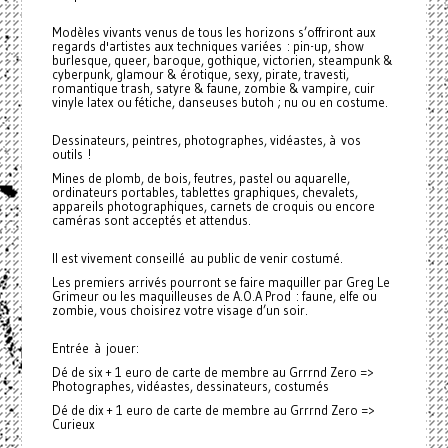
Modèles vivants venus de tous les horizons s’offriront aux
regards d'artistes aux techniques variées : pin-up, show
burlesque, queer, baroque, gothique, victorien, steampunk &
cyberpunk, glamour & érotique, sexy, pirate, travesti,
romantique trash, satyre & faune, zombie & vampire, cuir
vinyle latex ou fétiche, danseuses butoh ; nu ou en costume.
Dessinateurs, peintres, photographes, vidéastes, à vos
outils !
Mines de plomb, de bois, feutres, pastel ou aquarelle,
ordinateurs portables, tablettes graphiques, chevalets,
appareils photographiques, carnets de croquis ou encore
caméras sont acceptés et attendus.
Il est vivement conseillé au public de venir costumé.
Les premiers arrivés pourront se faire maquiller par Greg Le
Grimeur ou les maquilleuses de A.O.A Prod : faune, elfe ou
zombie, vous choisirez votre visage d’un soir.
Entrée à jouer:
Dé de six + 1 euro de carte de membre au Grrrnd Zero =>
Photographes, vidéastes, dessinateurs, costumés
Dé de dix + 1 euro de carte de membre au Grrrnd Zero =>
Curieux