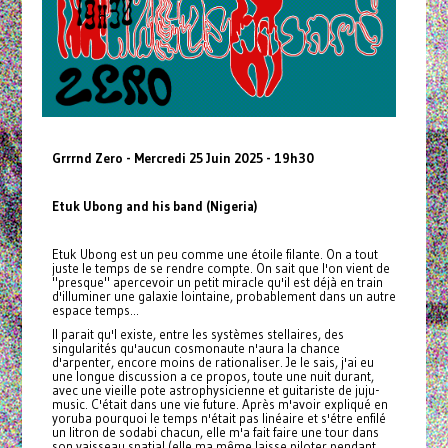
Grrrnd Zero - Mercredi 25 Juin 2025 - 19h30
Etuk Ubong and his band (Nigeria)
Etuk Ubong est un peu comme une étoile filante. On a tout
juste le temps de se rendre compte. On sait que l'on vient de
"presque" apercevoir un petit miracle qu'il est déjà en train
d'illuminer une galaxie lointaine, probablement dans un autre
espace temps...
Il parait qu'l existe, entre les systèmes stellaires, des
singularités qu'aucun cosmonaute n'aura la chance
d'arpenter, encore moins de rationaliser. Je le sais, j'ai eu
une longue discussion a ce propos, toute une nuit durant,
avec une vieille pote astrophysicienne et guitariste de juju-
music. C'était dans une vie future. Après m'avoir expliqué en
yoruba pourquoi le temps n'était pas linéaire et s'étre enfilé
un litron de sodabi chacun, elle m'a fait faire une tour dans
son vaisseau spatial (elle ma même laisse piloter pendant