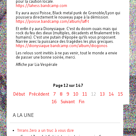
pour la caution locale.
https://lahess.bandcamp.com
Il y aura aussi Poisse, Black metal punk de Grenoble/Lyon qui
poussera directement le nouveau pape à la démission.
https://poisse.bandcamp.com/album/laff-t
Et enfin il y aura Dionysiaque. C'est du doom ouais mais qui
rock du feu des dieux (multiples, décadents et finalement très
humains). C'est une putain d'épopée qu'ils vous proposent.
Narrée avec la puissance des tragédies les plus grecques.
https://dionysiaque.bandcamp.com/album/diogonos
Les relous sont invités à ne pas venir, tout le monde a envie
de passer une bonne soirée, merci.
Affiche par Lia Vespérale
Page 12 sur 147
Début
Précédent
7
8
9
10
11
12
13
14
15
16
Suivant
Fin
A LA UNE
Trrrans Zero a un truc à vous dire