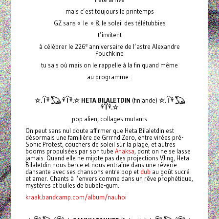
mais c’est toujours le printemps
GZ sans « le » & le soleil des télétubbies
t’invitent
e
à célébrer le 226
anniversaire de l’astre Alexandre
Pouchkine
tu sais où mais on le rappelle à la fin quand même
au programme :
☆.𓋼𓍊 𓆏 𓍊𓋼𓍊.☆ HETA BILALETDIN
(finlande)
☆.𓋼𓍊 𓆏
𓍊𓋼𓍊.☆
pop alien, collages mutants
On peut sans nul doute affirmer que Heta Bilaletdin est
désormais une familière de Grrrnd Zero, entre virées pré-
Sonic Protest, couchers de soleil sur la plage, et autres
booms propulsées par son tube
Anaksa
, dont on ne se lasse
jamais. Quand elle ne mijote pas des projections VJing, Heta
Bilaletdin nous berce et nous entraîne dans une rêverie
dansante avec ses chansons entre pop et
dub
au goût sucré
et amer. Chants à l’envers comme dans un rêve prophétique,
mystères et bulles de bubble-gum.
kraak.bandcamp.com/album/nauhoi