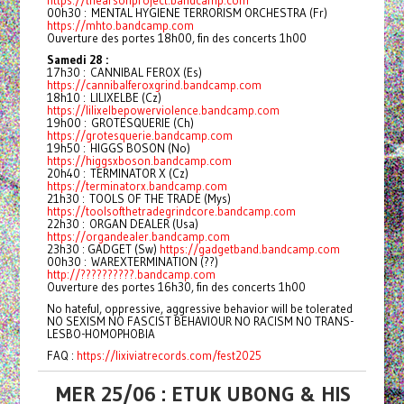
https://thearsonproject.bandcamp.com
00h30 : MENTAL HYGIENE TERRORISM ORCHESTRA (Fr)
https://mhto.bandcamp.com
Ouverture des portes 18h00, fin des concerts 1h00
Samedi 28 :
17h30 : CANNIBAL FEROX (Es)
https://cannibalferoxgrind.bandcamp.com
18h10 : LILIXELBE (Cz)
https://lilixelbepowerviolence.bandcamp.com
19h00 : GROTESQUERIE (Ch)
https://grotesquerie.bandcamp.com
19h50 : HIGGS BOSON (No)
https://higgsxboson.bandcamp.com
20h40 : TERMINATOR X (Cz)
https://terminatorx.bandcamp.com
21h30 : TOOLS OF THE TRADE (Mys)
https://toolsofthetradegrindcore.bandcamp.com
22h30 : ORGAN DEALER (Usa)
https://organdealer.bandcamp.com
23h30 : GADGET (Sw)
https://gadgetband.bandcamp.com
00h30 : WAREXTERMINATION (??)
http://??????????.bandcamp.com
Ouverture des portes 16h30, fin des concerts 1h00
No hateful, oppressive, aggressive behavior will be tolerated
NO SEXISM NO FASCIST BEHAVIOUR NO RACISM NO TRANS-
LESBO-HOMOPHOBIA
FAQ :
https://lixiviatrecords.com/fest2025
MER 25/06 : ETUK UBONG & HIS