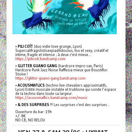
•
PILI COÏT
(duo indie love grunge, Lyon)
Supercalifragislistisexpiadilidociius, fou et sexy, créatif et
intime, fragile et intense ; à deux c'est mieux....
https://pilicoit.bandcamp.com
•
GLITTER GUANO GANG
(hardcore impro sax, Paris)
Hardcore Punk Jazz Noise Rafflesia mieux que Boustiflor.
Stoïve !
https://glitter-guano-gang.bandcamp.com
•
ACOUSMAFLICS
(techno live chevaliers approximatifs,
Lyon) Entité musicale instable et trublione qui sonde l’espace
de la techno dans toute sa largeur.
https://acousmaflics.bandcamp.com/music
•
& DES SURPRISES
!!! Les surprises c'est des surprises...
Ouverture du bar: 19h
+/- 8€
NO CB, NO RELOU