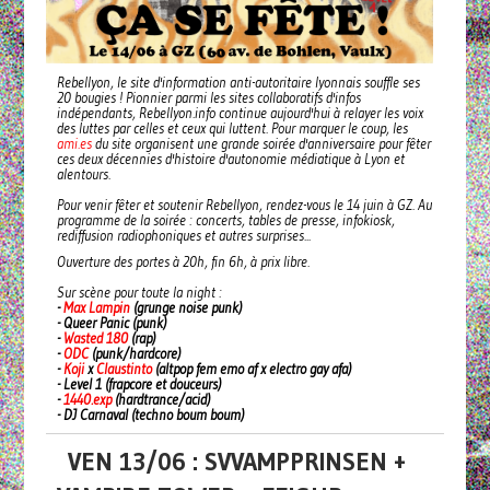
Rebellyon, le site d'information anti-autoritaire lyonnais souffle ses
20 bougies ! Pionnier parmi les sites collaboratifs d'infos
indépendants, Rebellyon.info continue aujourd'hui à relayer les voix
des luttes par celles et ceux qui luttent. Pour marquer le coup, les
ami.es
du site organisent une grande soirée d'anniversaire pour fêter
ces deux décennies d'histoire d'autonomie médiatique à Lyon et
alentours.
Pour venir fêter et soutenir Rebellyon, rendez-vous le 14 juin à GZ. Au
programme de la soirée : concerts, tables de presse, infokiosk,
rediffusion radiophoniques et autres surprises...
Ouverture des portes à 20h, fin 6h, à prix libre.
Sur scène pour toute la night :
-
Max Lampin
(grunge noise punk)
- Queer Panic (punk)
-
Wasted 180
(rap)
-
ODC
(punk/hardcore)
-
Koji
x
Claustinto
(altpop fem emo af x electro gay afa)
- Level 1 (frapcore et douceurs)
-
1440.exp
(hardtrance/acid)
- DJ Carnaval (techno boum boum)
VEN 13/06 : SVVAMPPRINSEN +