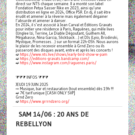
direct sur NTS chaque semaine. Il a monté son label
Fondation Petya Sasser Rike en 2023, ainsi qu’une
distribution en ligne en 2024, Office PSR. En dj, il sait être
érudit et amener à la rêverie mais également dégainer
l’absurde et amener à danser.
En 2024, il s’est associé à Jean Carval et Éditions Gravats
pour initier une résidence à Paris, Raguènes, qui mêle lives
(Unglee Izi, Terrine, Le Diable Dégoutant, Guilhem All,
Mégabasse, Nina Garcia, Slickback…) et DJs (Lyio, Brodinski,
Mystique, Promesses…) sur un format 22h-05h. Nous aurons
le plaisir de les recevoir ensemble à Grnd Zero ou ils
passeront des disques avant, entre et après les concerts !
➫
https://www.nts.live/shows/early-bird-show-w-pam
➫
https://editions-gravats.bandcamp.com/
➫
https://www.instagram.com/raguenes.paris/
⧩⧩⧩ INFOS ⧩⧩⧩
JEUDI 19 JUIN 2025
⇨ Musique, bar et restauration (tout ensemble) dès 19h !!!
➫ 7€ tarif unique [CASH ONLY SVP]
Grnd Zero
➫
https://www.grrrndzero.org/
SAM 14/06 : 20 ANS DE
REBELLYON