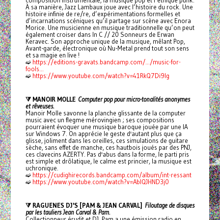
composition instrumentale, la musique pop et l’éthique punk.
À sa manière, Jazz Lambaux joue avec l’histoire du rock. Une
histoire infinie de re/re, d’expérimentations formelles et
d’incarnations scéniques qu’il partage sur scène avec Enora
Morice. Une musicienne en musique traditionnelle qu’on peut
également croiser dans In C // 20 Sonneurs de Erwan
Keravec. Son approche unique de la musique, mêlant Pop,
Avant-garde, électronique où Nu-Metal prend tout son sens
et sa magie en live !
➫
https://editions-gravats.bandcamp.com/.../music-for-
fools...
➫
https://www.youtube.com/watch?v=41RkQ7Di9lg
⧩ MANOIR MOLLE
Computer pop pour micro-tonalités anonymes
et rêveuses.
Manoir Molle savonne la planche glissante de la computer
music avec un flegme mérovingien ; ses compositions
pourraient évoquer une musique baroque jouée par une IA
sur Windows 7. On apprécie le geste d'autant plus que ça
glisse, joliment dans les oreilles, ces simulations de guitare
sèche, sans effet de manche, ces hautbois joués par des PNJ,
ces clavecins AZERTY. Pas d'abus dans la forme, le parti pris
est simple et drôlatique, le calme est princier, la musique est
uchronique.
➫
https://cudighirecords.bandcamp.com/album/int-ressant
➫
https://www.youtube.com/watch?v=AbIQJHND3j0
⧩ RAGUENES DJ'S [PAM & JEAN CARVAL]
Filoutage de disques
par les tauliers Jean Carval & Pam.
Collectionneur érudit et DJ, Pam a une émission radio en