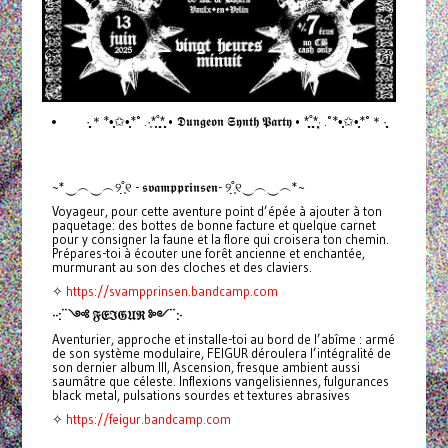
·̩̩̥͙＊*•̩̩͙✩•̩̩͙*˚ .·͙*̩̩͙˚̩̥̩̥*̩̩̥͙ • 𝕯𝖚𝖓𝖌𝖊𝖔𝖓 𝕾𝖞𝖓𝖙𝖍 𝕻𝖆𝖗𝖙𝖞 • *̩̩̥͙˚̩̥̩̥*̩̩͙‧͙ .˚*•̩̩͙✩•̩̩͙*˚＊·̩̩̥͙
~*‿︵‿︵୨˚̣̣̣͙୧ - 𝖘𝖛𝖆𝖒𝖕𝖕𝖗𝖎𝖓𝖘𝖊𝖓- ୨˚̣̣̣͙୧‿︵‿︵*~
Voyageur, pour cette aventure point d’épée à ajouter à ton
paquetage: des bottes de bonne facture et quelque carnet
pour y consigner la faune et la flore qui croisera ton chemin.
Prépares-toi à écouter une forêt ancienne et enchantée,
murmurant au son des cloches et des claviers.
✧
https://svampprinsen.bandcamp.com
··:¨༺ 𝔉𝔈ℑ𝔊𝔘ℜ ༻¨:·
Aventurier, approche et installe-toi au bord de l’abîme : armé
de son système modulaire, FEIGUR déroulera l’intégralité de
son dernier album III, Ascension, fresque ambient aussi
saumâtre que céleste. Inflexions vangelisiennes, fulgurances
black metal, pulsations sourdes et textures abrasives
✧
https://feigur.bandcamp.com