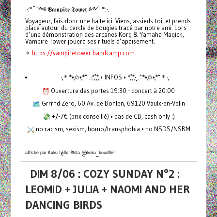
.·:*¨༺ 𝖁𝖆𝖒𝖕𝖎𝖗𝖊 𝕿𝖔𝖜𝖊𝖗 ༻¨*:·.
Voyageur, fais-donc une halte ici. Viens, assieds-toi, et prends
place autour du cercle de bougies tracé par notre ami. Lors
d’une démonstration des arcanes Korg & Yamaha Magick,
Vampire Tower jouera ses rituels d’apaisement.
✧
https://vampiretower.bandcamp.com
·̩̩̥͙＊*•̩̩͙✩•̩̩͙*˚ .·͙*̩̩͙˚̩̥̩̥*̩̩̥͙ • INFOS • *̩̩̥͙˚̩̥̩̥*̩̩͙‧͙ .˚*•̩̩͙✩•̩̩͙*˚＊·̩̩̥͙
Ouverture des portes 19:30 - concert à 20:00
Grrrnd Zero, 60 Av. de Bohlen, 69120 Vaulx-en-Velin
+/-7€ (prix conseillé) • pas de CB, cash only :)
no racism, sexism, homo/transphobia • no NSDS/NSBM
ᵃᶠᶠⁱᶜʰᵉ ᵖᵃʳ ᴷᵘᵏᵘ ᶠéˡⁱˣ ⁽ⁱⁿˢᵗᵃ @ᵏᵘᵏᵘ_ᵇᵒᵘˢⁱˡˡᵉ⁾
DIM 8/06 : COZY SUNDAY N°2 :
LEOMID + JULIA + NAOMI AND HER
DANCING BIRDS