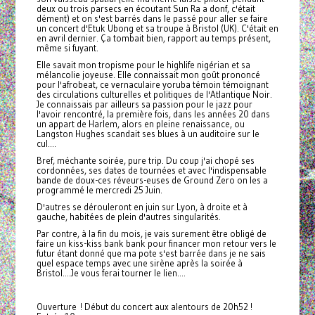
deux ou trois parsecs en écoutant Sun Ra a donf, c'était
dément) et on s'est barrés dans le passé pour aller se faire
un concert d'Etuk Ubong et sa troupe à Bristol (UK). C'était en
en avril dernier. Ça tombait bien, rapport au temps présent,
même si fuyant.
Elle savait mon tropisme pour le highlife nigérian et sa
mélancolie joyeuse. Elle connaissait mon goût prononcé
pour l'afrobeat, ce vernaculaire yoruba témoin témoignant
des circulations culturelles et politiques de l'Atlantique Noir.
Je connaissais par ailleurs sa passion pour le jazz pour
l'avoir rencontré, la première fois, dans les années 20 dans
un appart de Harlem, alors en pleine renaissance, ou
Langston Hughes scandait ses blues à un auditoire sur le
cul....
Bref, méchante soirée, pure trip. Du coup j'ai chopé ses
cordonnées, ses dates de tournées et avec l'indispensable
bande de doux-ces réveurs-euses de Ground Zero on les a
programmé le mercredi 25 Juin.
D'autres se dérouleront en juin sur Lyon, à droite et à
gauche, habitées de plein d'autres singularités.
Par contre, à la fin du mois, je vais surement être obligé de
faire un kiss-kiss bank bank pour financer mon retour vers le
futur étant donné que ma pote s'est barrée dans je ne sais
quel espace temps avec une sirène après la soirée à
Bristol....Je vous ferai tourner le lien....
Ouverture ! Début du concert aux alentours de 20h52 !