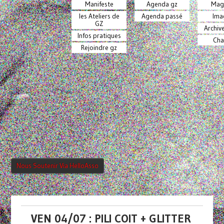
Manifeste
Agenda gz
Mag
les Ateliers de
Agenda passé
Ima
GZ
Archiv
Infos pratiques
Cha
Rejoindre gz
Nous Soutenir Via HelloAsso
VEN 04/07 : PILI COIT + GLITTER