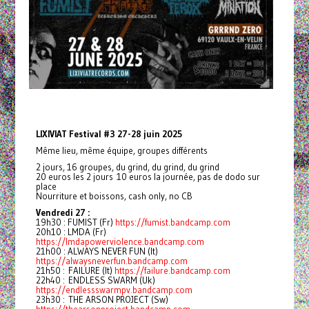
LIXIVIAT Festival #3 27-28 juin 2025
Même lieu, même équipe, groupes différents
2 jours, 16 groupes, du grind, du grind, du grind
20 euros les 2 jours 10 euros la journée, pas de dodo sur
place
Nourriture et boissons, cash only, no CB
Vendredi 27 :
19h30 : FUMIST (Fr)
https://fumist.bandcamp.com
20h10 : LMDA (Fr)
https://lmdapowerviolence.bandcamp.com
21h00 : ALWAYS NEVER FUN (It)
https://alwaysneverfun.bandcamp.com
21h50 : FAILURE (It)
https://failure.bandcamp.com
22h40 : ENDLESS SWARM (Uk)
https://endlessswarmpv.bandcamp.com
23h30 : THE ARSON PROJECT (Sw)