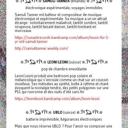
☆.𓋼𓍊 𓆏 𓍊𓋼𓍊.☆
SAMULI TANNER
(finlande)
☆.𓋼𓍊 𓆏 𓍊𓋼𓍊.☆
électronique expérimentale, voyages immobiles
Samuli Tanner est batteur et compositeur de musique
électronique et expérimentale. Sa musique a un un attrait
étrange : volontairement maladroit, tantôt sombre, tantôt
sirupeuse, tantôt faisant danser, tantôt tombant en
morceaux.
https://sunarkrecords.bandcamp.com/album/music-for-1-
yr-old-samuli-tanner
http://samulitanner.weebly.com/
☆.𓋼𓍊 𓆏 𓍊𓋼𓍊.☆
LEONI LEONI
(suisse)
☆.𓋼𓍊 𓆏 𓍊𓋼𓍊.☆
pop de chambre envoûtante
Leoni Leoni produit une bedroom pop solaire et
mélancolique qui s’enroule comme un chat sur un coussin
moelleux. Ses mélodies au synthé, boîte à rythme et chant
évoquent la nostalgie tendre, des petits polygones sur une
PS1 qui ronronne et des nuits d’été sans fin.
https://leonileoni.bandcamp.com/album/leoni-leoni
☆.𓋼𓍊 𓆏 𓍊𓋼𓍊.☆
UBLO
(suisse)
☆.𓋼𓍊 𓆏 𓍊𓋼𓍊.☆
batterie imprévisible, fulgurances électroniques
Mais que nous réserve UBLO ? Pour l’avoir vu composer une