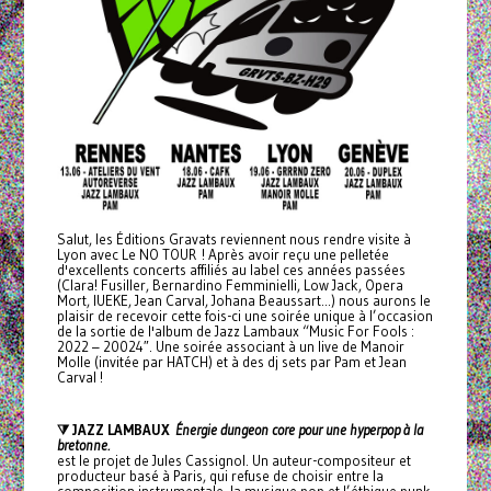
Salut, les Éditions Gravats reviennent nous rendre visite à
Lyon avec Le NO TOUR ! Après avoir reçu une pelletée
d'excellents concerts affiliés au label ces années passées
(Clara! Fusiller, Bernardino Femminielli, Low Jack, Opera
Mort, IUEKE, Jean Carval, Johana Beaussart...) nous aurons le
plaisir de recevoir cette fois-ci une soirée unique à l’occasion
de la sortie de l'album de Jazz Lambaux “Music For Fools :
2022 – 20024″. Une soirée associant à un live de Manoir
Molle (invitée par HATCH) et à des dj sets par Pam et Jean
Carval !
⧩ JAZZ LAMBAUX
Énergie dungeon core pour une hyperpop à la
bretonne.
est le projet de Jules Cassignol. Un auteur-compositeur et
producteur basé à Paris, qui refuse de choisir entre la