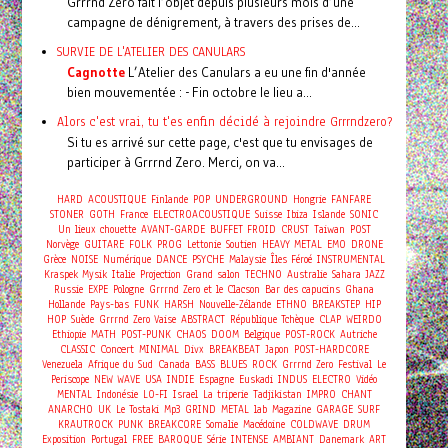
Grrrnd Zero fait l’objet depuis plusieurs mois d’une
campagne de dénigrement, à travers des prises de...
SURVIE DE L'ATELIER DES CANULARS
Cagnotte
L’Atelier des Canulars a eu une fin d'année
bien mouvementée : - Fin octobre le lieu a...
Alors c'est vrai, tu t'es enfin décidé à rejoindre Grrrndzero?
Si tu es arrivé sur cette page, c'est que tu envisages de
participer à Grrrnd Zero. Merci, on va...
HARD
ACOUSTIQUE
Finlande
POP
UNDERGROUND
Hongrie
FANFARE
STONER
GOTH
France
ELECTROACOUSTIQUE
Suisse
Ibiza
Islande
SONIC
Un lieux chouette
AVANT-GARDE
BUFFET FROID
CRUST
Taiwan
POST
Norvège
GUITARE
FOLK
PROG
Lettonie
Soutien
HEAVY METAL
EMO
DRONE
Grèce
NOISE
Numérique
DANCE
PSYCHE
Malaysie
Îles Féroé
INSTRUMENTAL
Kraspek Mysik
Italie
Projection
Grand salon
TECHNO
Australie
Sahara
JAZZ
Russie
EXPE
Pologne
Grrrnd Zero et le Clacson
Bar des capucins
Ghana
Hollande
Pays-bas
FUNK
HARSH
Nouvelle-Zélande
ETHNO
BREAKSTEP
HIP
HOP
Suède
Grrrnd Zero Vaise
ABSTRACT
République Tchèque
CLAP
WEIRDO
Ethiopie
MATH
POST-PUNK
CHAOS
DOOM
Belgique
POST-ROCK
Autriche
Concert
CLASSIC
MINIMAL
Divx
BREAKBEAT
Japon
POST-HARDCORE
Venezuela
Afrique du Sud
Canada
BASS
BLUES
ROCK
Grrrnd Zero
Festival
Le
Periscope
NEW WAVE
USA
INDIE
Espagne
Euskadi
INDUS
ELECTRO
Vidéo
MENTAL
Indonésie
LO-FI
Israel
La triperie
Tadjikistan
IMPRO
CHANT
ANARCHO
UK
Le Tostaki
Mp3
GRIND
METAL
lab
Magazine
GARAGE
SURF
KRAUTROCK
PUNK
BREAKCORE
Somalie
Macédoine
COLDWAVE
DRUM
Exposition
Portugal
FREE
BAROQUE
Série
INTENSE
AMBIANT
Danemark
ART