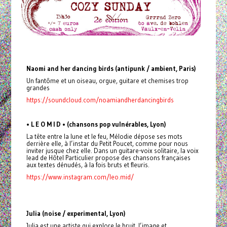
Naomi and her dancing birds (antipunk / ambient, Paris)
Un fantôme et un oiseau, orgue, guitare et chemises trop
grandes
https://soundcloud.com/noamiandherdancingbirds
• L E O M I D • (chansons pop vulnérables, Lyon)
La tête entre la lune et le feu, Mélodie dépose ses mots
derrière elle, à l’instar du Petit Poucet, comme pour nous
inviter jusque chez elle. Dans un guitare-voix solitaire, la voix
lead de Hôtel Particulier propose des chansons françaises
aux textes dénudés, à la fois bruts et fleuris.
https://www.instagram.com/leo.mid/
Julia (noise / experimental, Lyon)
Julia est une artiste qui explore le bruit, l’image et