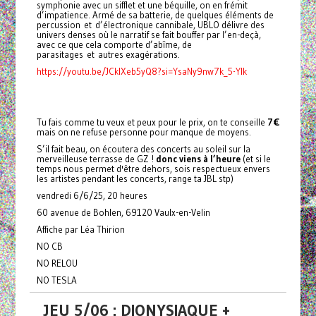
symphonie avec un sifflet et une béquille, on en frémit
d’impatience. Armé de sa batterie, de quelques éléments de
percussion et d’électronique cannibale, UBLO délivre des
univers denses où le narratif se fait bouffer par l’en-deçà,
avec ce que cela comporte d’abîme, de
parasitages et autres exagérations.
https://youtu.be/JCklXeb5yQ8?si=YsaNy9nw7k_5-YIk
Tu fais comme tu veux et peux pour le prix, on te conseille
7€
mais on ne refuse personne pour manque de moyens.
S’il fait beau, on écoutera des concerts au soleil sur la
merveilleuse terrasse de GZ !
donc viens à l’heure
(et si le
temps nous permet d'être dehors, sois respectueux envers
les artistes pendant les concerts, range ta JBL stp)
vendredi 6/6/25, 20 heures
60 avenue de Bohlen, 69120 Vaulx-en-Velin
Affiche par Léa Thirion
NO CB
NO RELOU
NO TESLA
JEU 5/06 : DIONYSIAQUE +